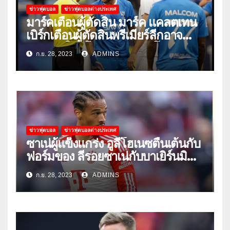
ข่าวฟุตบอล
ข่าวฟุตบอลต่างประเทศ
มาร์คเตือนผู้ตัดสิน มาร์ค แคลตเทน
เบิร์กเตือนผู้ตัดสินพรีเมียร์ลีกอาจ
‘ยอมแพ้ในยูโรหรือฟุตบอลโลก’
ก.ย. 28, 2023
ADMINS
ข่าวฟุตบอล
ข่าวฟุตบอลต่างประเทศ
ซาเน่ผู้แข็งแกร่ง อูลี่โฮเนซตื่นเต้นกับ
ฟอร์มของ ลีรอยซาเน่กับบาเยิร์นมิ
วนิค
ก.ย. 28, 2023
ADMINS