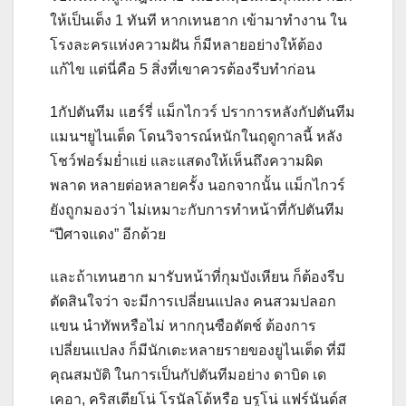
ให้เป็นเต็ง 1 ทันที หากเทนฮาก เข้ามาทำงาน ใน
โรงละครแห่งความฝัน ก็มีหลายอย่างให้ต้อง
แก้ไข แต่นี่คือ 5 สิ่งที่เขาควรต้องรีบทำก่อน
1กัปตันทีม แฮร์รี่ แม็กไกวร์ ปราการหลังกัปตันทีม
แมนฯยูไนเต็ด โดนวิจารณ์หนักในฤดูกาลนี้ หลัง
โชว์ฟอร์มย่ำแย่ และแสดงให้เห็นถึงความผิด
พลาด หลายต่อหลายครั้ง นอกจากนั้น แม็กไกวร์
ยังถูกมองว่า ไม่เหมาะกับการทำหน้าที่กัปตันทีม
“ปีศาจแดง” อีกด้วย
และถ้าเทนฮาก มารับหน้าที่กุมบังเหียน ก็ต้องรีบ
ตัดสินใจว่า จะมีการเปลี่ยนแปลง คนสวมปลอก
แขน นำทัพหรือไม่ หากกุนซือดัตช์ ต้องการ
เปลี่ยนแปลง ก็มีนักเตะหลายรายของยูไนเต็ด ที่มี
คุณสมบัติ ในการเป็นกัปตันทีมอย่าง ดาบิด เด
เคอา, คริสเตียโน่ โรนัลโด้หรือ บรูโน่ แฟร์นันด์ส