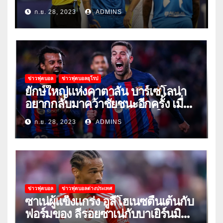
‘ยอมแพ้ในยูโรหรือฟุตบอลโลก’
ก.ย. 28, 2023
ADMINS
ข่าวฟุตบอล
ข่าวฟุตบอลยุโรป
ยักษ์ใหญ่แห่งคาตาลัน บาร์เซโลน่า
อยากกลับมาคว้าชัยชนะอีกครั้ง เมื่อ
พวกเขาเปิดบ้านรับมือเซบีย่าในลีก
ก.ย. 28, 2023
ADMINS
ข่าวฟุตบอล
ข่าวฟุตบอลต่างประเทศ
ซาเน่ผู้แข็งแกร่ง อูลี่โฮเนซตื่นเต้นกับ
ฟอร์มของ ลีรอยซาเน่กับบาเยิร์นมิ