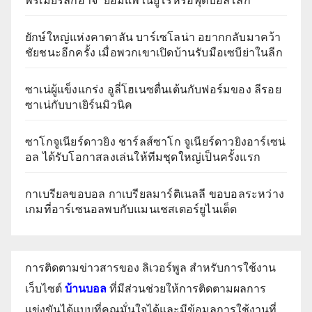
พรีเมียร์ลีกอาจ ‘ยอมแพ้ในยูโรหรือฟุตบอลโลก’
ยักษ์ใหญ่แห่งคาตาลัน บาร์เซโลน่า อยากกลับมาคว้า
ชัยชนะอีกครั้ง เมื่อพวกเขาเปิดบ้านรับมือเซบีย่าในลีก
ซาเน่ผู้แข็งแกร่ง อูลี่โฮเนซตื่นเต้นกับฟอร์มของ ลีรอย
ซาเน่กับบาเยิร์นมิวนิค
ซาโกจูเนียร์ดาวยิง ชาร์ลส์ซาโก จูเนียร์ดาวยิงอาร์เซน่
อล ได้รับโอกาสลงเล่นให้ทีมชุดใหญ่เป็นครั้งแรก
กาเบรียลขอบอล กาเบรียลมาร์ติเนลลี ขอบอลระหว่าง
เกมที่อาร์เซนอลพบกับแมนเชสเตอร์ยูไนเต็ด
การติดตามข่าวสารของ ลิเวอร์พูล สำหรับการใช้งาน
เว็บไซต์
บ้านบอล
ที่มีส่วนช่วยให้การติดตามผลการ
แข่งขันได้แบบที่คุณมั่นใจได้และมีข้อมูลการใช้งานที่