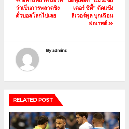
แนะแนว
อิตาลีพลาด ถือได้
นัดดุเดือด “แมนเชส
ว่าเป็นการพลาดชิง
เตอร์ ซิตี้” ตัดแข้ง
เรื่อง
ตั๋วบอลโลกไปเลย
ลิเวอร์พูล บุกเฉือน
ฟอเรสต์
By
admins
RELATED POST