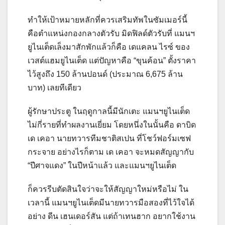
ทำให้เป้าหมายหลักที่ควรเสริมทัพในซัมเมอร์นี้
คือตำแหน่งกองกลางตัวรับ มิดฟิลด์ตัวรับที่ แมนฯ
ยูไนเต็ดเล็งมาสักพักแล้วก็คือ เดแคลน ไรซ์ ของ
เวสต์แฮมยูไนเต็ด แต่ปัญหาคือ “ขุนค้อน” ตั้งราคา
ไว้สูงถึง 150 ล้านปอนด์ (ประมาณ 6,675 ล้าน
บาท) เลยทีเดียว
ผู้รักษาประตู ในฤดูกาลนี้มีนักเตะ แมนฯยูไนเต็ด
ไม่กี่รายที่ทำผลงานเยี่ยม โดยหนึ่งในนั้นคือ ดาบิด
เด เคอา นายทวารทีมชาติสเปน ที่โชว์ฟอร์มเซฟ
กระจาย อย่างไรก็ตาม เด เคอา จะหมดสัญญากับ
“ปีศาจแดง” ในปีหน้าแล้ว และแมนฯยูไนเต็ด
ก็ควรรีบตัดสินใจว่าจะให้สัญญาใหม่หรือไม่ ใน
เวลานี้ แมนฯยูไนเต็ดมีนายทวารมือสองที่ไว้ใจได้
อย่าง ดีน เฮนเดอร์สัน แต่ถ้าเทนฮาก อยากใช้งาน