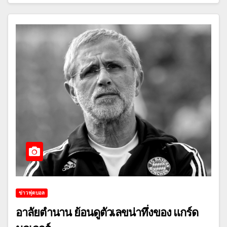
ข่าวฟุตบอล
อาลัยตำนาน ย้อนดูตัวเลขน่าทึ่งของ แกร์ด