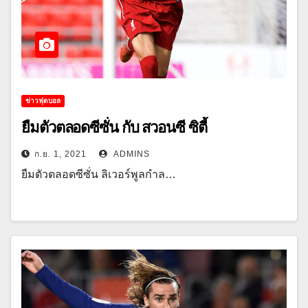
ข่าวฟุตบอล
ยืมตัวตลอดซีซั่น กับ สวอนซี ซิตี้
ก.ย. 1, 2021
ADMINS
ยืมตัวตลอดซีซั่น ลิเวอร์พูลกำล…