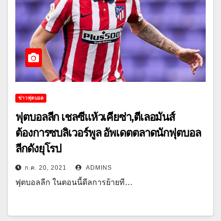
ข่าวฟุตบอล
ฟุตบอลลีก เชลซีแห้วเคียซ่า,ตีเลอมันส์
ต้องการซบลิเวอร์พูล อัพเดตตลาดนักฟุตบอล
ลีกดังยุโรป
ก.ค. 20, 2021
ADMINS
ฟุตบอลลีก ในตอนนี้ดีลการย้ายที…