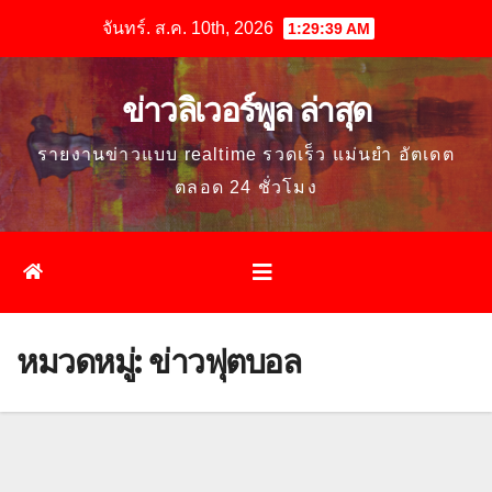
Skip
จันทร์. ส.ค. 10th, 2026
1:29:41 AM
to
content
ข่าวลิเวอร์พูล ล่าสุด
รายงานข่าวแบบ realtime รวดเร็ว แม่นยำ อัตเดต
ตลอด 24 ชั่วโมง
หมวดหมู่:
ข่าวฟุตบอล