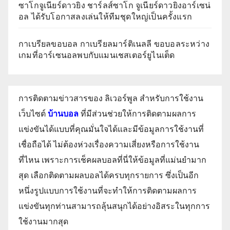
ซาโกจูเนียร์ดาวยิง ชาร์ลส์ซาโก จูเนียร์ดาวยิงอาร์เซน่
อล ได้รับโอกาสลงเล่นให้ทีมชุดใหญ่เป็นครั้งแรก
กาเบรียลขอบอล กาเบรียลมาร์ติเนลลี ขอบอลระหว่าง
เกมที่อาร์เซนอลพบกับแมนเชสเตอร์ยูไนเต็ด
การติดตามข่าวสารของ ลิเวอร์พูล สำหรับการใช้งาน
เว็บไซต์
บ้านบอล
ที่มีส่วนช่วยให้การติดตามผลการ
แข่งขันได้แบบที่คุณมั่นใจได้และมีข้อมูลการใช้งานที่
เชื่อถือได้ ไม่ต้องห่วงเรื่องความเสี่ยงหรือการใช้งาน
ที่ไหน เพราะการเช็คผลบอลที่นี่ให้ข้อมูลที่แม่นยำมาก
สุด เลือกติดตามผลบอลได้ครบทุกรายการ ซึ่งเป็นอีก
หนึ่งรูปแบบการใช้งานที่จะทำให้การติดตามผลการ
แข่งขันทุกท่านสามารถลุ้นสนุกได้อย่างอิสระในทุกการ
ใช้งานมากสุด