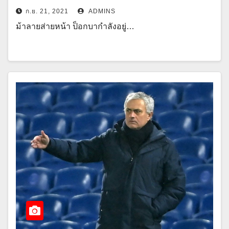
ก.ย. 21, 2021
ADMINS
ม้าลายส่ายหน้า ป็อกบากำลังอยู่…