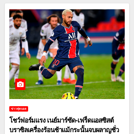
ข่าวฟุตบอล
โชว์ฟอร์มแรง เนย์มาร์ซัด-เฟร็ดแอสซิสต์
บราซิลเครื่องร้อนช้าแม้กระนั้นจบผลาญชั่ว