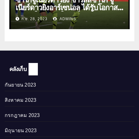
เนียร์ดาวยิงอาร์เซน่อล ได้รับโอกาส
ลงเล่นให้ทีมชุดใหญ่เป็นครั้งแรก
ก.ย. 28, 2023
ADMINS
คลังเก็บ
กันยายน 2023
สิงหาคม 2023
กรกฎาคม 2023
มิถุนายน 2023