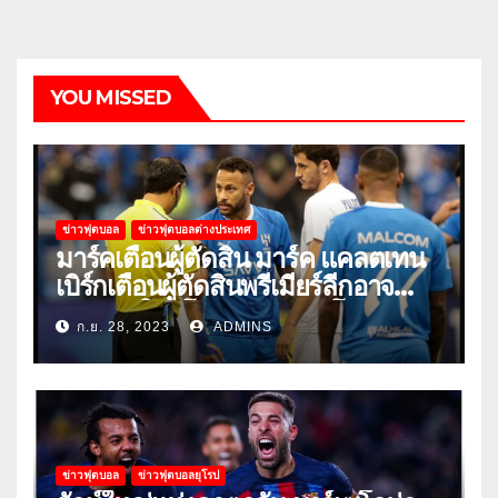
YOU MISSED
ข่าวฟุตบอล
ข่าวฟุตบอลต่างประเทศ
มาร์คเตือนผู้ตัดสิน มาร์ค แคลตเทน
เบิร์กเตือนผู้ตัดสินพรีเมียร์ลีกอาจ
‘ยอมแพ้ในยูโรหรือฟุตบอลโลก’
ก.ย. 28, 2023
ADMINS
ข่าวฟุตบอล
ข่าวฟุตบอลยุโรป