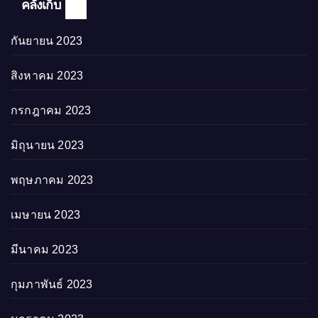
คลังเก็บ
กันยายน 2023
สิงหาคม 2023
กรกฎาคม 2023
มิถุนายน 2023
พฤษภาคม 2023
เมษายน 2023
มีนาคม 2023
กุมภาพันธ์ 2023