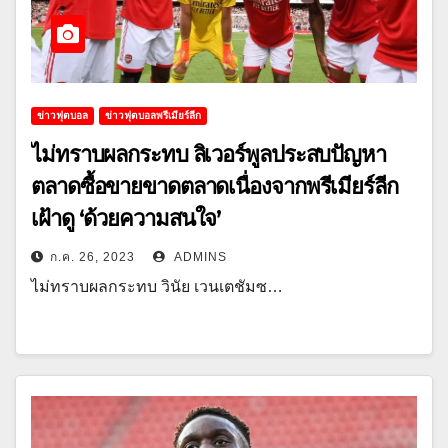
ข่าวฟุตบอล
ข่าวฟุตบอลพรีเมียร์ลีก
ไม่ทราบผลกระทบ ลิเวอร์พูลประสบปัญหา
ตลาดซื้อขายขาดตลาดเนื่องจากพรีเมียร์ลีก
เฝ้าดู ‘ด้วยความสนใจ’
ก.ค. 26, 2023
ADMINS
ไม่ทราบผลกระทบ วินัย เวนเตชัมซ…