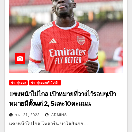
ข่าวฟุตบอล
ข่าวฟุตบอลพรีเมียร์ลีก
แซงหน้าไปไกล เป้าหมายที่วางไว้รอบๆเป้า
หมายมีตั้งแต่ 2, 5และ10คะแนน
ก.ค. 21, 2023
ADMINS
แซงหน้าไปไกล โฟลาริน บาโลกันกอ…