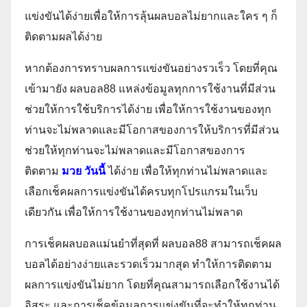
แข่งขันได้ง่ายเพื่อให้การลุ้นผลบอลไม่ยากและใคร ๆ ก็
ติดตามผลได้ง่าย
หากต้องการทราบผลการแข่งขันอย่างรวเร็ว โดยที่คุณ
เข้ามายัง ผลบอล88 แหล่งข้อมูลทุกการใช้งานที่มีส่วน
ช่วยให้การใช้บริการได้ง่าย เพื่อให้การใช้งานของทุก
ท่านจะไม่พลาดและมีโอกาสของการให้บริการที่มีส่วน
ช่วยให้ทุกท่านจะไม่พลาดและมีโอกาสของการ
ติดตาม
มวย วันนี้
ได้ง่าย เพื่อให้ทุกท่านไม่พลาดและ
เลือกเช็คผลการแข่งขันได้ครบทุกโปรแกรมในเว็บ
เดียวกัน เพื่อให้การใช้งานของทุกท่านไม่พลาด
การเช็คผลบอลแม่นยำที่สุดที่ ผลบอล88 สามารถเช็คผล
บอลได้อย่างง่ายและรวดเร็วมากสุด ทำให้การติดตาม
ผลการแข่งขันไม่ยาก โดยที่คุณสามารถเลือกใช้งานได้
อิสระ และการเช็คข้อมูลการแข่งขันที่จะทำให้ทุกท่าน