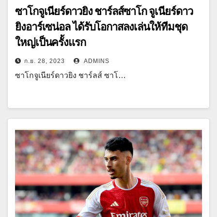
ซาโกจูเนียร์ดาวยิง ชาร์ลส์ซาโก จูเนียร์ดาว
ยิงอาร์เซน่อล ได้รับโอกาสลงเล่นให้ทีมชุด
ใหญ่เป็นครั้งแรก
ก.ย. 28, 2023
ADMINS
ซาโกจูเนียร์ดาวยิง ชาร์ลส์ ซาโ…