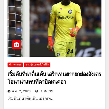
ข่าวฟุตบอล
ข่าวฟุตบอลพรีเมียร์ลีก
เริ่มต้นที่น่าตื่นเต้น เอริกเทนฮากยกย่องอังเดร
โอนาน่าแทนที่ดาบิดเดเคอา
ส.ค. 2, 2023
ADMINS
เริ่มต้นที่น่าตื่นเต้น เอริกเท…