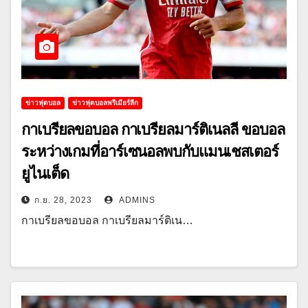
ข่าวฟุตบอล
ข่าวฟุตบอลพรีเมียร์ลีก
กาเบรียลขอบอล กาเบรียลมาร์ติเนลลี ขอบอล
ระหว่างเกมที่อาร์เซนอลพบกับแมนเชสเตอร์
ยูไนเต็ด
ก.ย. 28, 2023
ADMINS
กาเบรียลขอบอล กาเบรียลมาร์ติเน…