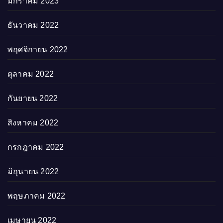
มกราคม 2023
ธันวาคม 2022
พฤศจิกายน 2022
ตุลาคม 2022
กันยายน 2022
สิงหาคม 2022
กรกฎาคม 2022
มิถุนายน 2022
พฤษภาคม 2022
เมษายน 2022