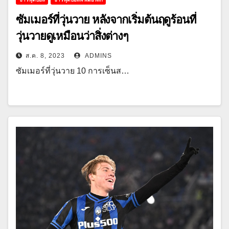
ซัมเมอร์ที่วุ่นวาย หลังจากเริ่มต้นฤดูร้อนที่
วุ่นวายดูเหมือนว่าสิ่งต่างๆ
ส.ค. 8, 2023
ADMINS
ซัมเมอร์ที่วุ่นวาย 10 การเซ็นส…