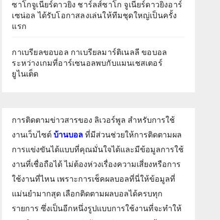
ซาโกจูเนียร์ดาวยิง ชาร์ลส์ซาโก จูเนียร์ดาวยิงอาร์
เซน่อล ได้รับโอกาสลงเล่นให้ทีมชุดใหญ่เป็นครั้ง
แรก
กาเบรียลขอบอล กาเบรียลมาร์ติเนลลี ขอบอล
ระหว่างเกมที่อาร์เซนอลพบกับแมนเชสเตอร์
ยูไนเต็ด
การติดตามข่าวสารของ ลิเวอร์พูล สำหรับการใช้
งานเว็บไซต์
บ้านบอล
ที่มีส่วนช่วยให้การติดตามผล
การแข่งขันได้แบบที่คุณมั่นใจได้และมีข้อมูลการใช้
งานที่เชื่อถือได้ ไม่ต้องห่วงเรื่องความเสี่ยงหรือการ
ใช้งานที่ไหน เพราะการเช็คผลบอลที่นี่ให้ข้อมูลที่
แม่นยำมากสุด เลือกติดตามผลบอลได้ครบทุก
รายการ ซึ่งเป็นอีกหนึ่งรูปแบบการใช้งานที่จะทำให้