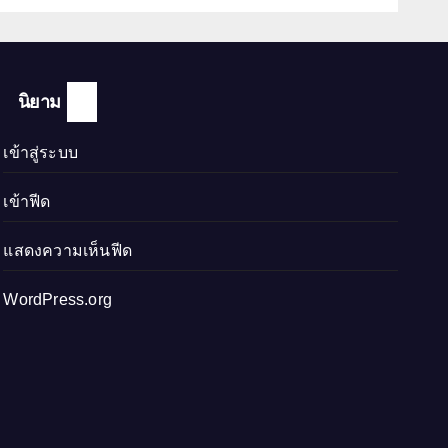
ใหญ่เป็นครั้งแรก
นิยาม
เข้าสู่ระบบ
เข้าฟีด
แสดงความเห็นฟีด
WordPress.org