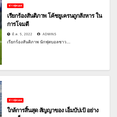
ข่าวฟุตบอล
เรียกร้องสันติภาพ โค้ชยูเครนถูกสังหาร ใน
การโจมตี
มี.ค. 5, 2022
ADMINS
เรียกร้องสันติภาพ นักฟุตบอลชาว…
ข่าวฟุตบอล
ใกล้การสิ้นสุด สัญญาของ เอ็มบัปเป้ อย่าง