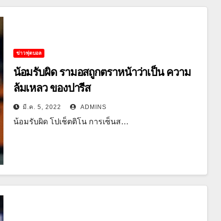
ข่าวฟุตบอล
น้อมรับผิด รามอสถูกตราหน้าว่าเป็น ความ
ล้มเหลว ของปารีส
มี.ค. 5, 2022
ADMINS
น้อมรับผิด โปเช็ตติโน การเซ็นส…