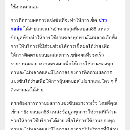
ใช้งานมากสุด
การติดตามผลการแข่งขันที่จะทำให้การเช็ค
ข่าว
กอล์ฟ
ได้ง่ายและแม่นยำมากสุดที่ผลบอล88 แหล่ง
ข้อมูลที่จะทำให้การใช้งานของทุกท่านไม่พลาด อีกทั้ง
การให้บริการที่มีส่วนช่วยให้การเช็คผลได้ง่าย เพื่อ
ให้การติดตามผลบอลและการเขช้คผลที่รวดเร็ว
รายงานผลอย่างตรงตรงมาเพื่อให้การใช้งานของทุก
ท่านจะไม่พลาดและมีโอกาสของการติดตามผลการ
แข่งขันได้ง่ายเพื่อให้การลุ้นผลบอลไม่ยากและใคร ๆ ก็
ติดตามผลได้ง่าย
หากต้องการทราบผลการแข่งขันอย่างรวเร็ว โดยที่คุณ
เข้ามายัง ผลบอล88 แหล่งข้อมูลทุกการใช้งานที่มีส่วน
ช่วยให้การใช้บริการได้ง่าย เพื่อให้การใช้งานของทุก
ท่านจะไม่พลาดและมีโอกาสของการให้บริการที่มีส่วน