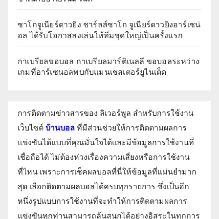
ซาโกจูเนียร์ดาวยิง ชาร์ลส์ซาโก จูเนียร์ดาวยิงอาร์เซน่
อล ได้รับโอกาสลงเล่นให้ทีมชุดใหญ่เป็นครั้งแรก
กาเบรียลขอบอล กาเบรียลมาร์ติเนลลี ขอบอลระหว่าง
เกมที่อาร์เซนอลพบกับแมนเชสเตอร์ยูไนเต็ด
การติดตามข่าวสารของ ลิเวอร์พูล สำหรับการใช้งาน
เว็บไซต์
บ้านบอล
ที่มีส่วนช่วยให้การติดตามผลการ
แข่งขันได้แบบที่คุณมั่นใจได้และมีข้อมูลการใช้งานที่
เชื่อถือได้ ไม่ต้องห่วงเรื่องความเสี่ยงหรือการใช้งาน
ที่ไหน เพราะการเช็คผลบอลที่นี่ให้ข้อมูลที่แม่นยำมาก
สุด เลือกติดตามผลบอลได้ครบทุกรายการ ซึ่งเป็นอีก
หนึ่งรูปแบบการใช้งานที่จะทำให้การติดตามผลการ
แข่งขันทุกท่านสามารถลุ้นสนุกได้อย่างอิสระในทุกการ