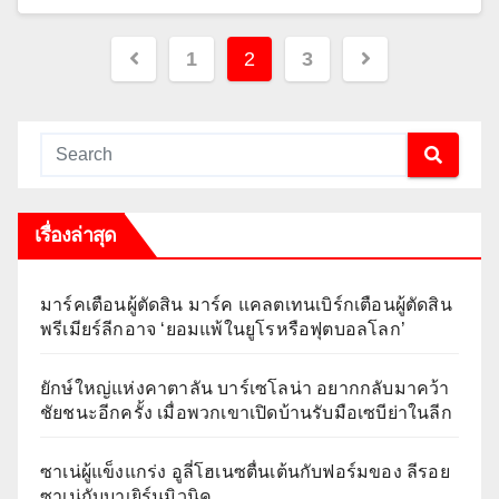
Posts
1
2
3
pagination
เรื่องล่าสุด
มาร์คเตือนผู้ตัดสิน มาร์ค แคลตเทนเบิร์กเตือนผู้ตัดสิน
พรีเมียร์ลีกอาจ ‘ยอมแพ้ในยูโรหรือฟุตบอลโลก’
ยักษ์ใหญ่แห่งคาตาลัน บาร์เซโลน่า อยากกลับมาคว้า
ชัยชนะอีกครั้ง เมื่อพวกเขาเปิดบ้านรับมือเซบีย่าในลีก
ซาเน่ผู้แข็งแกร่ง อูลี่โฮเนซตื่นเต้นกับฟอร์มของ ลีรอย
ซาเน่กับบาเยิร์นมิวนิค