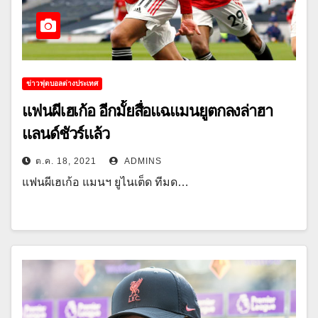
ข่าวฟุตบอลต่างประเทศ
แฟนผีเฮเก้อ อีกมั้ยสื่อแฉแมนยูตกลงล่าฮา
แลนด์ชัวร์แล้ว
ต.ค. 18, 2021
ADMINS
แฟนผีเฮเก้อ แมนฯ ยูไนเต็ด ทีมด…