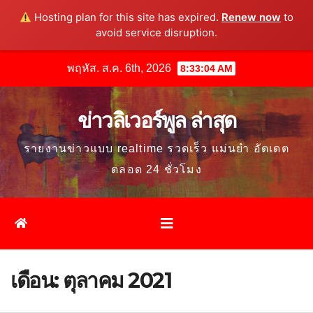
Hosting plan for this site has expired.
Renew now
to
avoid service disruption.
Skip
พฤหัส. ส.ค. 6th, 2026
8:33:06 AM
to
content
ข่าวลิเวอร์พูล ล่าสุด
รายงานข่าวแบบ realtime รวดเร็ว แม่นยำ อัตเดต
ตลอด 24 ชั่วโมง
เดือน:
ตุลาคม 2021