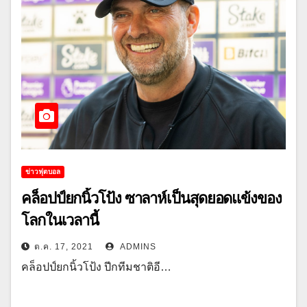
ข่าวฟุตบอล
คล็อปป์ยกนิ้วโป้ง ซาลาห์เป็นสุดยอดแข้งของ
โลกในเวลานี้
ต.ค. 17, 2021
ADMINS
คล็อปป์ยกนิ้วโป้ง ปีกทีมชาติอี…