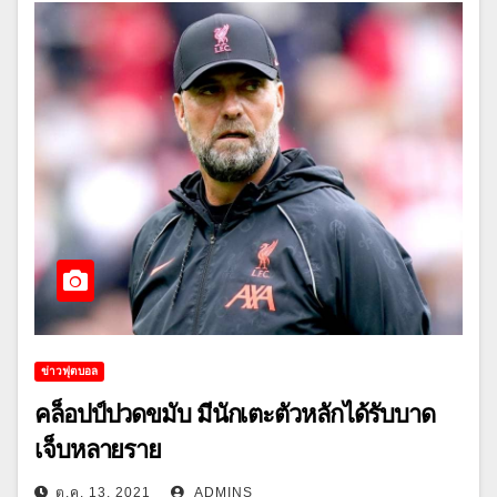
ข่าวฟุตบอล
คล็อปป์ปวดขมับ มีนักเตะตัวหลักได้รับบาด
เจ็บหลายราย
ต.ค. 13, 2021
ADMINS