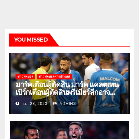
YOU MISSED
ข่าวฟุตบอล
ข่าวฟุตบอลต่างประเทศ
มาร์คเตือนผู้ตัดสิน มาร์ค แคลตเทน
เบิร์กเตือนผู้ตัดสินพรีเมียร์ลีกอาจ
‘ยอมแพ้ในยูโรหรือฟุตบอลโลก’
ก.ย. 28, 2023
ADMINS