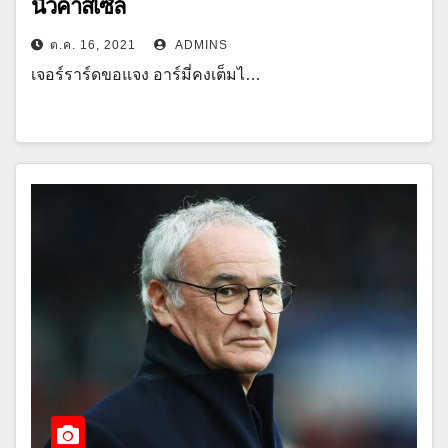
นิวคาสเซิ่ล
ต.ค. 16, 2021
ADMINS
เจอร์ราร์ดขอแจง อาร์มี่คงเต็มไ…