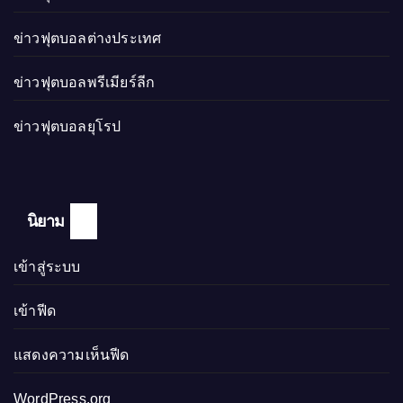
ข่าวฟุตบอลต่างประเทศ
ข่าวฟุตบอลพรีเมียร์ลีก
ข่าวฟุตบอลยุโรป
นิยาม
เข้าสู่ระบบ
เข้าฟีด
แสดงความเห็นฟีด
WordPress.org