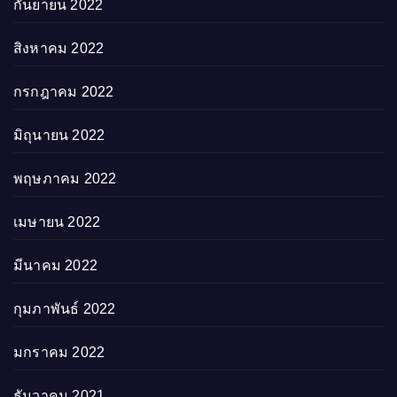
กันยายน 2022
สิงหาคม 2022
กรกฎาคม 2022
มิถุนายน 2022
พฤษภาคม 2022
เมษายน 2022
มีนาคม 2022
กุมภาพันธ์ 2022
มกราคม 2022
ธันวาคม 2021