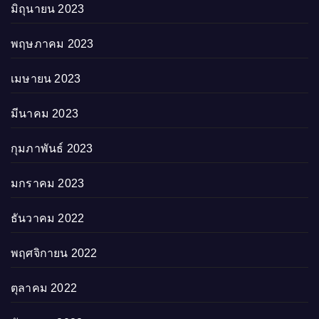
มิถุนายน 2023
พฤษภาคม 2023
เมษายน 2023
มีนาคม 2023
กุมภาพันธ์ 2023
มกราคม 2023
ธันวาคม 2022
พฤศจิกายน 2022
ตุลาคม 2022