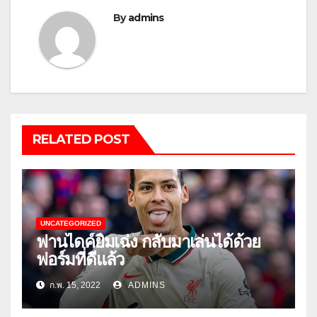
By
admins
RELATED POST
UNCATEGORIZED
ฟานไดค์ยิ้มเฉ่ง กลับมาเล่นได้ด้วย
ฟอร์มที่ดีแล้ว
ก.พ. 15, 2022
ADMINS