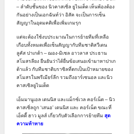
– ลําดับชั้นของ นิวคาสเซิ่ล ยูไนเต็ด เห็นพ้องต้อง
กันอย่างเป็นเอกฉันท์ว่า อิสัค จะเป็นการเซ็น
สัญญาในอุดมคติเพื่อเพิ่มเกมรุก
แต่จะต้องใช้งบประมาณในการย้ายทีมที่เหลือ
เกือบทั้งหมดเพื่อเซ็นสัญญากับทีมชาติสวีเดน
ลูคัส ปาเกต้า – ฌอง-มิเชล อาวลาส ประธาน
สโมสรลียง ยืนยันว่าได้ยื่นข้อเสนอเข้ามาหาปาเก
ต้าแล้ว กับทีมชาติบราซิลที่ตกเป็นเป้าหมายของ
สโมสรในพรีเมียร์ลีก รวมถึงอาร์เซนอล และนิว
คาสเซิลยูไนเต็ด
เอ็มมานูเอล เดนนิส และแม็กซ์เวล คอร์เน็ต – นิว
คาสเซิ่ลถูก ‘เสนอ’ เดนนิส และ คอร์เน็ต ขณะที่
เอ็ดดี้ ฮาว มูลส์ เกี่ยวกับตัวเลือกการย้ายทีม
สุด
ความท้าทาย