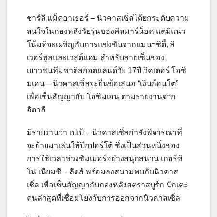
ชาร์ลี แม็คอาเธอร์ – นิวคาสเซิ่ลได้ยกระดับความ
สนใจในกองหลังวัยรุ่นของคิลมาร์น็อค แต่มีแนว
โน้มที่จะเผชิญกับการแข่งขันจากแมนฯซิตี้, ลิ
เวอร์พูลและเวสต์แฮม สําหรับลายเซ็นของ
เยาวชนทีมชาติสกอตแลนด์วัย 17ปี วิคเตอร์ โอซิ
มเฮน – นิวคาสเซิ่ลจะยื่นข้อเสนอ “เงินก้อนโต”
เพื่อเซ็นสัญญากับ โอซิมเฮน ตามรายงานจาก
อิตาลี
มีรายงานว่า เปเป้ – นิวคาสเซิ่ลกําลังพิจารณาที่
จะย้ายมาเล่นให้ปีกปอร์โต้ ซึ่งเป็นส่วนหนึ่งของ
การใช้เวลาช่วงซัมเมอร์อย่างสนุกสนาน เกอร์ซิ
โน่ เนียมซี – ลีดส์ พร้อมลงสนามพบกับนิวคาส
เซิ่ล เพื่อเซ็นสัญญากับกองหลังสตราสบูร์ก นักเตะ
คนล่าสุดที่เชื่อมโยงกับการออกจากนิวคาสเซิ่ล