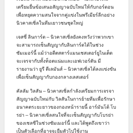
เตรียมยื่นข้อเสนอสัญญาฉบับใหม่ให้กับกอร์ดอน
เพื่อหยุดความสนใจจากคู่แข่งในพรีเมียร์ลีกอย่าง
นิวคาสเซิ่ลในทีมเยาวชนชุดใหญ่
เจสซี่ ลินการ์ด – นิวคาสเซิ่ลยังคงหวังว่าพวกเขา
จะสามารถเซ็นสัญญากับลินการ์ดได้ในช่วง
ซัมเมอร์นี้ แม้ว่าอดีตสตาร์แมนเชสเตอร์ยูไนเต็ด
จะเจรจากับทั้งท็อตแน่มและเอฟเวอร์ตัน มี
รายงานว่า ยูรี ตีเลมันส์ – นิวคาสเซิ่ลได้ลงแข่งขัน
เพื่อเซ็นสัญญากับกองกลางเลสเตอร์
คัลลัม วิลสัน – นิวคาสเซิ่ลกําลังเตรียมการเจรจา
สัญญาฉบับใหม่กับ วิลสันในการย้ายทีมเพื่อรักษา
อนาคตระยะยาวของกองหน้ารายนี้ อาร์มันโด้ โบ
รย่า – นิวคาสเซิ่ลสนใจที่จะเซ็นสัญญากับโบรย่า
ของเชลซีในช่วงซัมเมอร์นี้ และได้พูดถึงเขาว่า
เป็นตัวเลือกที่อาจจะยืมตัวไปใช้งาน