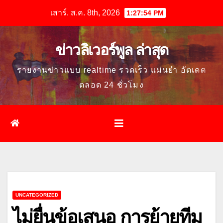
Skip
เสาร์. ส.ค. 8th, 2026
1:27:56 PM
to
content
ข่าวลิเวอร์พูล ล่าสุด
รายงานข่าวแบบ realtime รวดเร็ว แม่นยำ อัตเดต
ตลอด 24 ชั่วโมง
UNCATEGORIZED
ไม่ยื่นข้อเสนอ การย้ายทีม