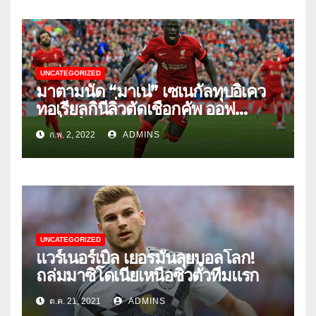
UNCATEGORIZED
มาตามนัด “มาเน่” เซเนกัลทุบอิเคว
ทอเรียลกินีลิ่วตัดเชือกคัพ ออฟ
เนชั่นส์
ก.พ. 2, 2022
ADMINS
UNCATEGORIZED
แวร์เนอร์เบิ้ล เยอรมันลุยบอลโลก!
ถล่มมาซิโดเนียเหนือซิวตั๋วทีมแรก
ต.ค. 21, 2021
ADMINS