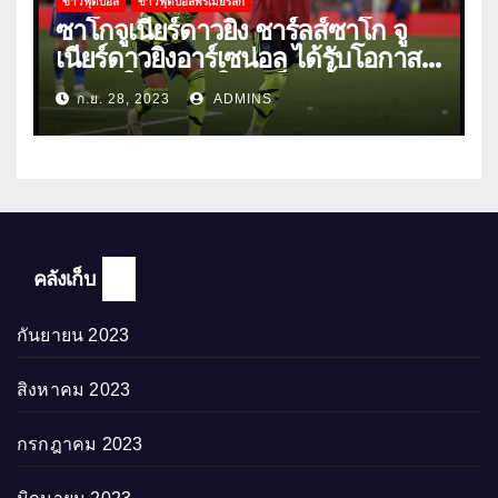
ข่าวฟุตบอล
ข่าวฟุตบอลพรีเมียร์ลีก
ซาโกจูเนียร์ดาวยิง ชาร์ลส์ซาโก จู
เนียร์ดาวยิงอาร์เซน่อล ได้รับโอกาส
ลงเล่นให้ทีมชุดใหญ่เป็นครั้งแรก
ก.ย. 28, 2023
ADMINS
คลังเก็บ
กันยายน 2023
สิงหาคม 2023
กรกฎาคม 2023