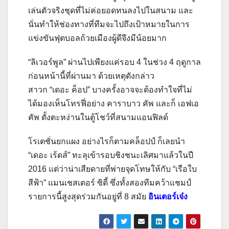
เล่นตัวจริงชุดที่ไม่ค่อยอดทนลงไปในสนาม และ
นั่นทำให้ช่องทางที่ทีมจะไปถึงเป้าหมายในการ
แข่งขันฟุตบอลถ้วยเมืองผู้ดีจึงมีน้อยมาก
“ลิเวอร์พูล” ผ่านไปเพียงแค่รอบ 4 ในช่วง 4 ฤดูกาล
ก่อนหน้านี้ที่ผ่านมา ด้วยเหตุดังกล่าว
สาวก “เดอะ ค็อป” บางครั้งอาจจะต้องทำใจที่ไม่
ได้มองเห็นโทรฟี่อย่าง คาราบาว คัพ และก็ เอฟเอ
คัพ ตั้งตะหง่านในตู้โชว์ที่สนามแอนฟิลด์
โรเตชั่นยกแผง อย่างไรก็ตามคล็อปป์ ก็เลยนำ
“เดอะ เร้ดส์” ทะลุเข้ารอบชิงชนะเลิศมาแล้วในปี
2016 แต่ว่าน่าเสียดายที่พ่ายจุดโทษให้กับ “เรือใบ
สีฟ้า” แมนเชสเตอร์ ซิตี้ ซึ่งทั้งสองทีมคว้าแชมป์
รายการนี้สูงสุดร่วมกันอยู่ที่ 8 สมัย
อินเตอร์เจ๋ง