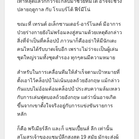
เท้าหลุดแล้วก็กว่าจะกลับมาช่วยทีมได้ อาจจะช่วง
ปลายฤดูกาล กับ โรแบร์โต้ ฟีร์มีโน่
ขณะที่ เทรนต์ อเล็กซานเดอร์-อาร์โนลด์ มีอาการ
ป่วยร่างกายยังไม่พร้อมลงสู่สนามด้วยเหตุดังกล่าว
สิ่งที่จำเป็นที่คล็อปป์ ภาวนาก็คืออย่าให้มีนักเตะ
คนไหนได้รับบาดเจ็บอีก เพราะไม่ว่าจะเป็นผู้เล่น
ชุดใหญ่รวมทั้งชุดสำรอง ทุกๆคนมีความหมาย
สำหรับในการเคลื่อนทีมให้สำเร็จตามเป้าหมายที่
ตั้งเอาไว้คล็อปป์ ไม่เน้นบอลถ้วยอังกฤษ แม้กล่าว
กันแบบไม่อ้อมค้อมคล็อปป์ ประสบความล้มเหลว
กับการเล่นฟุตบอลถ้วยอังกฤษ แต่ว่านั่นอาจเกิด
ขึ้นจากเขาตั้งใจจริงอยู่กับการแข่งขันรายการ
หลัก
ก็คือ พรีเมียร์ลีก และก็ แชมเปี้ยนส์ ลีก เท่านั้น
สโมสรเจ้าของแชมป์ลีกสูงสุด 19 สมัย มักจะส่งผู้