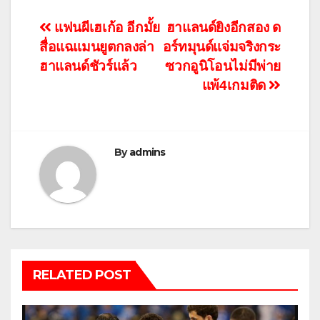
แนะแนว
แฟนผีเฮเก้อ อีกมั้ย
ฮาแลนด์ยิงอีกสอง ด
สื่อแฉแมนยูตกลงล่า
อร์ทมุนด์แจ่มจริงกระ
เรื่อง
ฮาแลนด์ชัวร์แล้ว
ซวกอูนิโอนไม่มีพ่าย
แพ้4เกมติด
By
admins
RELATED POST