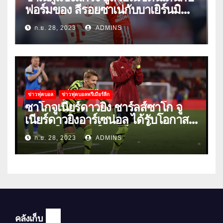
ฟอร์มของ ลีรอยซาเน่กับบาเยิร์นมิ
วนิค
ก.ย. 28, 2023
ADMINS
ข่าวฟุตบอล
ข่าวฟุตบอลพรีเมียร์ลีก
ซาโกจูเนียร์ดาวยิง ชาร์ลส์ซาโก จู
เนียร์ดาวยิงอาร์เซน่อล ได้รับโอกาส
ลงเล่นให้ทีมชุดใหญ่เป็นครั้งแรก
ก.ย. 28, 2023
ADMINS
คลังเก็บ