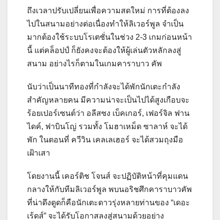
ถึงเวลาปรับเปลี่ยนเพื่อความสดใหม่ การที่ต้องลง
ไปในสนามอย่างต่อเนื่องทำให้ลิเวอร์พูล จำเป็น
มากต้องใช้ระบบโรเตชั่นในช่วง 2-3 เกมก่อนหน้า
นี้ แต่คล็อปป์ ก็ยังคงจะต้องให้ผู้เล่นตัวหลักลงสู่
สนาม อย่างไรก็ตามในเกมคาราบาว คัพ
นับว่าเป็นนาทีทองที่กำลังจะได้พักนักเตะกำลัง
สำคัญหลายคน มีความน่าจะเป็นไปได้สูงเกือบจะ
ร้อยเปอร์เซนต์ว่า อลีสซง เบ็คเกอร์, เฟอร์จิล ฟาน
ไดค์, ฟาบินโญ่ รวมทั้ง โมฮาเหม็ด ซาลาห์ จะได้
พัก ในตอนที่ ควีวิน เคลเลเฮอร์ จะได้สวมถุงมือ
เฝ้าเสา
โดยงานนี้ เคอร์ติช โจนส์ จะปฏิบัติหน้าที่คุมแดน
กลางให้กับทีมลิเวอร์พูล พบนอริชศึกคาราบาวคัพ
ที่น่าดึงดูดก็คือนักเตะดาวรุ่งหลายท่านของ “เดอะ
เร้ดส์” จะได้รับโอกาสลงสู่สนามด้วยอย่าง