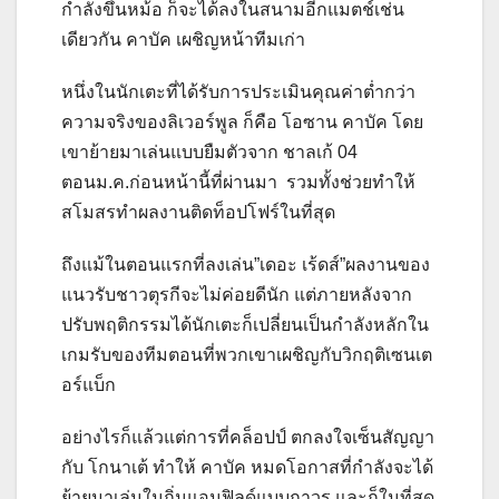
กำลังขึ้นหม้อ ก็จะได้ลงในสนามอีกแมตช์เช่น
เดียวกัน คาบัค เผชิญหน้าทีมเก่า
หนึ่งในนักเตะที่ได้รับการประเมินคุณค่าต่ำกว่า
ความจริงของลิเวอร์พูล ก็คือ โอซาน คาบัค โดย
เขาย้ายมาเล่นแบบยืมตัวจาก ชาลเก้ 04
ตอนม.ค.ก่อนหน้านี้ที่ผ่านมา รวมทั้งช่วยทำให้
สโมสรทำผลงานติดท็อปโฟร์ในที่สุด
ถึงแม้ในตอนแรกที่ลงเล่น”เดอะ เร้ดส์”ผลงานของ
แนวรับชาวตุรกีจะไม่ค่อยดีนัก แต่ภายหลังจาก
ปรับพฤติกรรมได้นักเตะก็เปลี่ยนเป็นกำลังหลักใน
เกมรับของทีมตอนที่พวกเขาเผชิญกับวิกฤติเซนเต
อร์แบ็ก
อย่างไรก็แล้วแต่การที่คล็อปป์ ตกลงใจเซ็นสัญญา
กับ โกนาเต้ ทำให้ คาบัค หมดโอกาสที่กำลังจะได้
ย้ายมาเล่นในถิ่นแอนฟิลด์แบบถาวร และก็ในที่สุด