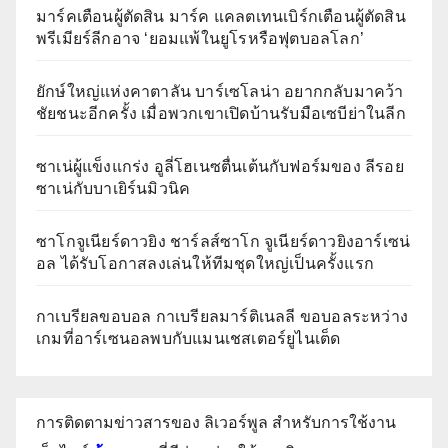
มาร์คเตือนผู้ตัดสิน มาร์ค แคลตเทนเบิร์กเตือนผู้ตัดสิน
พรีเมียร์ลีกอาจ ‘ยอมแพ้ในยูโรหรือฟุตบอลโลก’
ยักษ์ใหญ่แห่งคาตาลัน บาร์เซโลน่า อยากกลับมาคว้า
ชัยชนะอีกครั้ง เมื่อพวกเขาเปิดบ้านรับมือเซบีย่าในลีก
ซาเน่ผู้แข็งแกร่ง อูลี่โฮเนซตื่นเต้นกับฟอร์มของ ลีรอย
ซาเน่กับบาเยิร์นมิวนิค
ซาโกจูเนียร์ดาวยิง ชาร์ลส์ซาโก จูเนียร์ดาวยิงอาร์เซน่
อล ได้รับโอกาสลงเล่นให้ทีมชุดใหญ่เป็นครั้งแรก
กาเบรียลขอบอล กาเบรียลมาร์ติเนลลี ขอบอลระหว่าง
เกมที่อาร์เซนอลพบกับแมนเชสเตอร์ยูไนเต็ด
การติดตามข่าวสารของ ลิเวอร์พูล สำหรับการใช้งาน