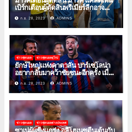
มาร์คเตือนผู้ตัดสิน มาร์ค แคลตเทน
เบิร์กเตือนผู้ตัดสินพรีเมียร์ลีกอาจ
‘ยอมแพ้ในยูโรหรือฟุตบอลโลก’
ก.ย. 28, 2023
ADMINS
ข่าวฟุตบอล
ข่าวฟุตบอลยุโรป
ยักษ์ใหญ่แห่งคาตาลัน บาร์เซโลน่า
อยากกลับมาคว้าชัยชนะอีกครั้ง เมื่อ
พวกเขาเปิดบ้านรับมือเซบีย่าในลีก
ก.ย. 28, 2023
ADMINS
ข่าวฟุตบอล
ข่าวฟุตบอลต่างประเทศ
ซาเน่ผู้แข็งแกร่ง อูลี่โฮเนซตื่นเต้นกับ