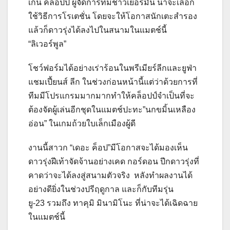
เก้น คล็อปป์ ผู้จัดการทีมชาวเยอรมัน น่าจะเลือก
ใช้วิธีการโรเตชั่น โดยจะให้โอกาสนักเตะสำรอง
แล้วก็ดาวรุ่งได้ลงไปในสนามในแมตช์นี้
“ลิเวอร์พูล”
โชว์ฟอร์มได้อย่างเร่าร้อนในพรีเมียร์ลีกและยูฟ่า
แชมเปี้ยนส์ ลีก ในช่วงก่อนหน้านี้แต่ว่าด้วยการที่
ทีมมีโปรแกรมมากมากทำให้คล็อปป์จำเป็นที่จะ
ต้องจัดผู้เล่นอีกชุดในแมตช์ปะทะ”นกขมิ้นเหลือง
อ่อน” ในเกมถ้วยใบเล็กเมืองผู้ดี
งานนี้สาวก “เดอะ ค็อป”มีโอกาสจะได้มองเห็น
ดาวรุ่งฝีเท้าจัดจ้านอย่างเคด กอร์ดอน ปีกดาวรุ่งที่
คาดว่าจะได้ลงสู่สนามตัวจริง หลังทำผลงานได้
อย่างดียิ่งในช่วงปรีฤดูกาล และก็กับทีมรุ่น
ยู-23 รวมถึง ทาคุมิ มินามิโนะ ที่น่าจะได้เฉิดฉาย
ในแมตช์นี้