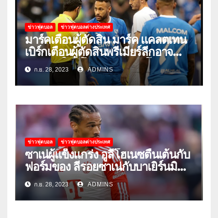
ข่าวฟุตบอล
ข่าวฟุตบอลต่างประเทศ
มาร์คเตือนผู้ตัดสิน มาร์ค แคลตเทน
เบิร์กเตือนผู้ตัดสินพรีเมียร์ลีกอาจ
‘ยอมแพ้ในยูโรหรือฟุตบอลโลก’
ก.ย. 28, 2023
ADMINS
ข่าวฟุตบอล
ข่าวฟุตบอลต่างประเทศ
ซาเน่ผู้แข็งแกร่ง อูลี่โฮเนซตื่นเต้นกับ
ฟอร์มของ ลีรอยซาเน่กับบาเยิร์นมิ
วนิค
ก.ย. 28, 2023
ADMINS