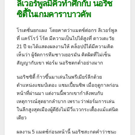
ลิเวอร์พูลมีคิวทำศึกกับ นอริช
ซิตี้ในเกมคาราบาวคัพ
โรเตชั่นยกแผง โดยคาดว่าแมตช์ต่อกร ลิเวอร์พูล
ที่ แคร์โรว์ โร้ด มีความเป็นไปได้สูงที่ ดาวเตะวัย
21 ปี จะได้แสดงผลงานให้ คล็อปป์ได้มีความคิด
เห็นว่า ผู้จัดการทีมชาวเยอรมัน คิดผิดที่ไม่เซ็น
สัญญากับเขา ฟอร์ม นอริชตกต่ำอย่างมาก
นอริชซิตี้ ก้าวขึ้นมาเล่นในพรีเมียร์ลีกด้วย
ตำแหน่งแชมป์เดอะ แชมเปี้ยนชิพ เมื่อฤดูกาลก่อน
หน้าที่ผ่านมา แต่งานนี้พวกเขากำลังพบกับ
เหตุการณ์สุดยากลำบาก เพราะว่าฟอร์มการเล่น
ในลีกสูงสุดเมืองผู้ดียังไม่มีวี่แววกระเตื้องแม้แต่นิด
เดียว
ผลงาน 5 แมตช์ก่อนหน้านี้ นอริชสะกดคำว่าชนะ