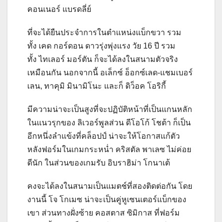
คอนเนอร์ แบรดลี่ย์
ที่จะได้ยืนประจำการในตำแหน่งแบ็กขวา รวม
ทั้ง เคด กอร์ดอน ดาวรุ่งพุ่งแรง วัย 16 ปี รวม
ทั้ง ไทเลอร์ มอร์ตัน ก็จะได้ลงในสนามตัวจริง
เหมือนกัน นอกจากนี้ อเล็กซ์ อ็อกซ์เลด-แชมเบอร์
เลน, ทาคุมิ มินามิโนะ และก็ ดิว็อค โอริกี้
มีความน่าจะเป็นสูงที่จะปฏิบัติหน้าที่เป็นแกนหลัก
ในแนวรุกของ ลิเวอร์พูลส่วน ดีโอโก้ โชต้า ก็เป็น
อีกหนึ่งลำแข้งที่คล็อปป์ น่าจะให้โอกาสแก้ตัว
หลังฟอร์มในเกมกระหน่ำ คริสตัล พาเลซ ไม่ค่อย
ดีนัก ในส่วนของเกมรับ อิบราฮิม่า โกนาเต้
คงจะได้ลงในสนามเป็นแมตช์ที่สองติดต่อกัน โดย
งานนี้ โจ โกเมซ น่าจะเป็นคู่หูเซนเตอร์แบ็กของ
เขา ส่วนทางฝั่งซ้าย คอสตาส ซิมิกาส ที่ฟอร์ม