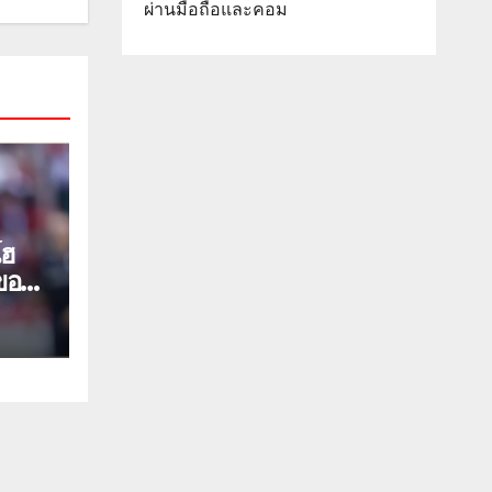
ผ่านมือถือและคอม
โฮ
ของ
นมิ