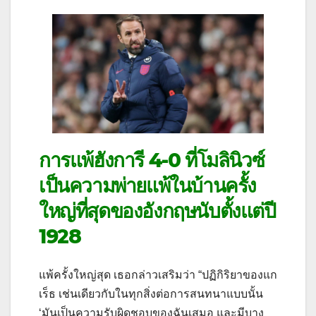
การแพ้ฮังการี 4-0 ที่โมลินิวซ์
เป็นความพ่ายแพ้ในบ้านครั้ง
ใหญ่ที่สุดของอังกฤษนับตั้งแต่ปี
1928
แพ้ครั้งใหญ่สุด เธอกล่าวเสริมว่า “ปฏิกิริยาของแก
เร็ธ เช่นเดียวกับในทุกสิ่งต่อการสนทนาแบบนั้น
‘มันเป็นความรับผิดชอบของฉันเสมอ และมีบาง