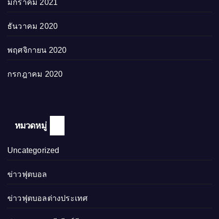
มกราคม 2021
ธันวาคม 2020
พฤศจิกายน 2020
กรกฎาคม 2020
หมวดหมู่
Uncategorized
ข่าวฟุตบอล
ข่าวฟุตบอลต่างประเทศ