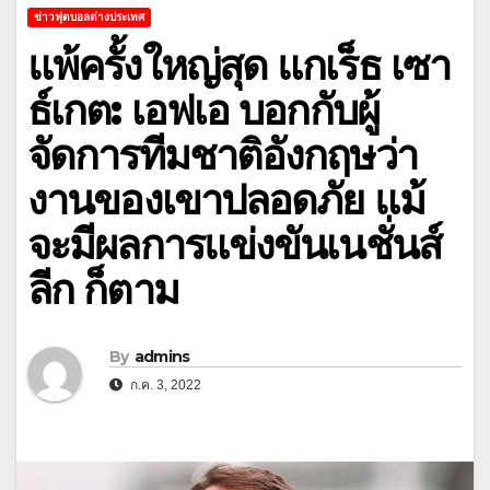
ข่าวฟุตบอลต่างประเทศ
แพ้ครั้งใหญ่สุด แกเร็ธ เซา
ธ์เกต: เอฟเอ บอกกับผู้
จัดการทีมชาติอังกฤษว่า
งานของเขาปลอดภัย แม้
จะมีผลการแข่งขันเนชั่นส์
ลีก ก็ตาม
By
admins
ก.ค. 3, 2022