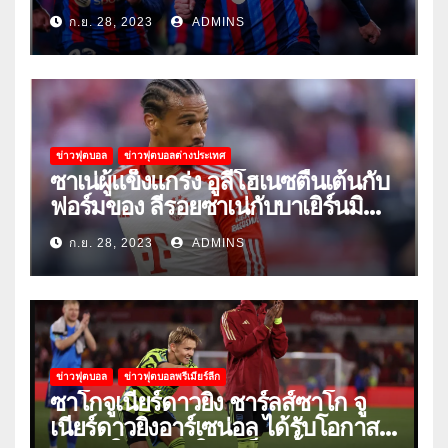
พวกเขาเปิดบ้านรับมือเซบีย่าในลีก
ก.ย. 28, 2023
ADMINS
ข่าวฟุตบอล
ข่าวฟุตบอลต่างประเทศ
ซาเน่ผู้แข็งแกร่ง อูลี่โฮเนซตื่นเต้นกับ
ฟอร์มของ ลีรอยซาเน่กับบาเยิร์นมิ
วนิค
ก.ย. 28, 2023
ADMINS
ข่าวฟุตบอล
ข่าวฟุตบอลพรีเมียร์ลีก
ซาโกจูเนียร์ดาวยิง ชาร์ลส์ซาโก จู
เนียร์ดาวยิงอาร์เซน่อล ได้รับโอกาส