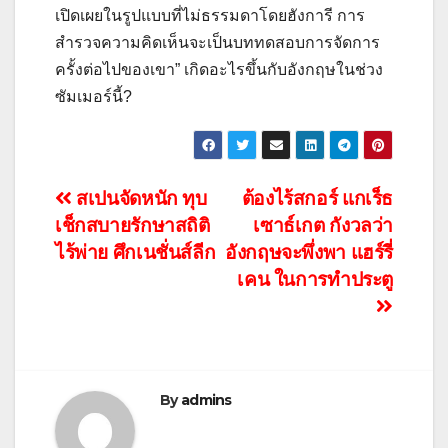
เปิดเผยในรูปแบบที่ไม่ธรรมดาโดยฮังการี การ
สำรวจความคิดเห็นจะเป็นบททดสอบการจัดการ
ครั้งต่อไปของเขา” เกิดอะไรขึ้นกับอังกฤษในช่วง
ซัมเมอร์นี้?
แนะแนว
สเปนจัดหนัก ทุบ
ต้องไร้สกอร์ แกเร็ธ
เช็กสบายรักษาสถิติ
เซาธ์เกต กังวลว่า
เรื่อง
ไร้พ่าย ศึกเนชั่นส์ลีก
อังกฤษจะพึ่งพา แฮร์รี่
เคน ในการทำประตู
By
admins