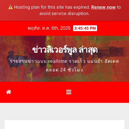
Hosting plan for this site has expired.
Renew now
to
avoid service disruption.
Skip
พฤหัส. ส.ค. 6th, 2026
3:45:46 PM
to
content
ข่าวลิเวอร์พูล ล่าสุด
รายงานข่าวแบบ realtime รวดเร็ว แม่นยำ อัตเดต
ตลอด 24 ชั่วโมง