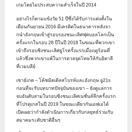
เกมโดยไม่ประสบความสําเร็จในปี 2014
อย่างไรก็ตามแข้งวัย 51 ปีซึ่งได้รับการแต่งตั้งใน
เดือนกันยายน 2016 มีเครดิตในธนาคารหลังจา
กนําอังกฤษเข้าสู่รอบรองชนะเลิศฟุตบอลโลกเป็น
ครั้งแรกในรอบ 28 ปีในปี 2018 ในขณะที่พวกเขา
เข้าถึงรอบชิงชนะเลิศยูโรครั้งแรกเมื่อฤดูร้อนที่
แล้วซึ่งพวกเขาแพ้ในการดวลจุดโทษให้กับอิตาลี
ที่เวมบลีย์
เซาธ์เกต – โค้ชมิดเดิลสโบรห์และอังกฤษ ยู21s
ก่อนที่จะรับบทบาทปัจจุบันของเขา – ยังดูแลการ
จบอันดับสามในรอบชิงชนะเลิศเนชั่นส์ลีกครั้งแรก
ที่โปรตุเกสในปี 2019 ในขณะเดียวกันเอฟเอได้
เปิดเผยว่ากําลังดําเนินการเกี่ยวกับกลยุทธ์ร่วมกับ
สมาคมระดับชาติอื่นๆ