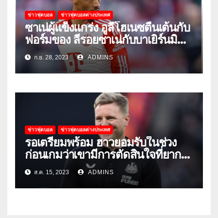
ข่าวฟุตบอล
ข่าวฟุตบอลต่างประเทศ
ซาเน่ผู้แข็งแกร่ง อูลี่โฮเนซตื่นเต้นกับ
ฟอร์มของ ลีรอยซาเน่กับบาเยิร์นมิ
วนิค
ก.ย. 28, 2023
ADMINS
ข่าวฟุตบอล
ข่าวฟุตบอลต่างประเทศ
รอเตรียมพร้อม ฮาวยอมรับในช่วง
ก่อนเกมว่าเขามีการตัดสินใจที่ยาก
ลำบาก
ส.ค. 15, 2023
ADMINS