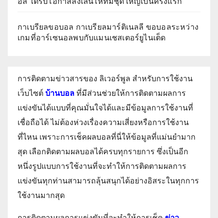
อล ได้รับโอกาสลงเล่นให้ทีมชุดใหญ่เป็นครั้งแรก
กาเบรียลขอบอล กาเบรียลมาร์ติเนลลี ขอบอลระหว่าง
เกมที่อาร์เซนอลพบกับแมนเชสเตอร์ยูไนเต็ด
การติดตามข่าวสารของ ลิเวอร์พูล สำหรับการใช้งาน
เว็บไซต์
บ้านบอล
ที่มีส่วนช่วยให้การติดตามผลการ
แข่งขันได้แบบที่คุณมั่นใจได้และมีข้อมูลการใช้งานที่
เชื่อถือได้ ไม่ต้องห่วงเรื่องความเสี่ยงหรือการใช้งาน
ที่ไหน เพราะการเช็คผลบอลที่นี่ให้ข้อมูลที่แม่นยำมาก
สุด เลือกติดตามผลบอลได้ครบทุกรายการ ซึ่งเป็นอีก
หนึ่งรูปแบบการใช้งานที่จะทำให้การติดตามผลการ
แข่งขันทุกท่านสามารถลุ้นสนุกได้อย่างอิสระในทุกการ
ใช้งานมากสุด
การติดตามผลการแข่งขันที่จะทำให้การเช็ค
ข่าว