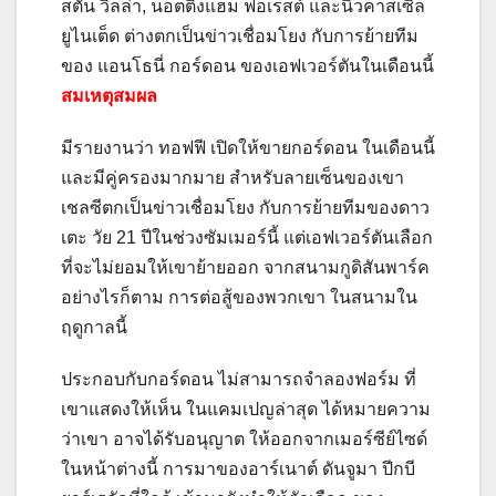
สตัน วิลล่า, น็อตติ้งแฮม ฟอเรสต์ และนิวคาสเซิล
ยูไนเต็ด ต่างตกเป็นข่าวเชื่อมโยง กับการย้ายทีม
ของ แอนโธนี่ กอร์ดอน ของเอฟเวอร์ตันในเดือนนี้
สมเหตุสมผล
มีรายงานว่า ทอฟฟี เปิดให้ขายกอร์ดอน ในเดือนนี้
และมีคู่ครองมากมาย สําหรับลายเซ็นของเขา
เชลซีตกเป็นข่าวเชื่อมโยง กับการย้ายทีมของดาว
เตะ วัย 21 ปีในช่วงซัมเมอร์นี้ แต่เอฟเวอร์ตันเลือก
ที่จะไม่ยอมให้เขาย้ายออก จากสนามกูดิสันพาร์ค
อย่างไรก็ตาม การต่อสู้ของพวกเขา ในสนามใน
ฤดูกาลนี้
ประกอบกับกอร์ดอน ไม่สามารถจําลองฟอร์ม ที่
เขาแสดงให้เห็น ในแคมเปญล่าสุด ได้หมายความ
ว่าเขา อาจได้รับอนุญาต ให้ออกจากเมอร์ซีย์ไซด์
ในหน้าต่างนี้ การมาของอาร์เนาต์ ดันจูมา ปีกบี