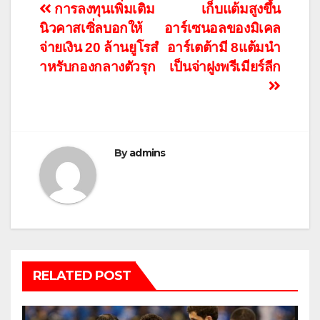
แนะแนว
การลงทุนเพิ่มเติม
เก็บแต้มสูงขึ้น
นิวคาสเซิ่ลบอกให้
อาร์เซนอลของมิเคล
เรื่อง
จ่ายเงิน 20 ล้านยูโรสํ
อาร์เตต้ามี 8แต้มนํา
าหรับกองกลางตัวรุก
เป็นจ่าฝูงพรีเมียร์ลีก
By
admins
RELATED POST