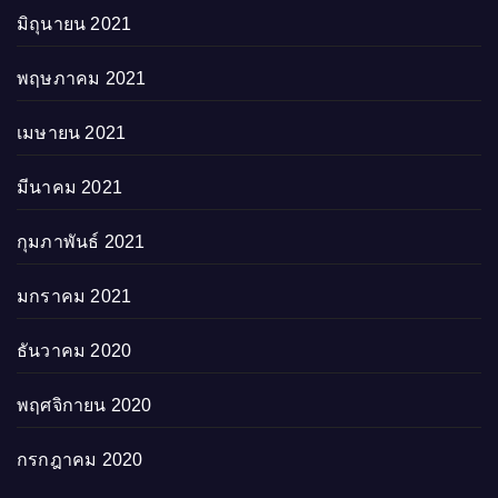
มิถุนายน 2021
พฤษภาคม 2021
เมษายน 2021
มีนาคม 2021
กุมภาพันธ์ 2021
มกราคม 2021
ธันวาคม 2020
พฤศจิกายน 2020
กรกฎาคม 2020