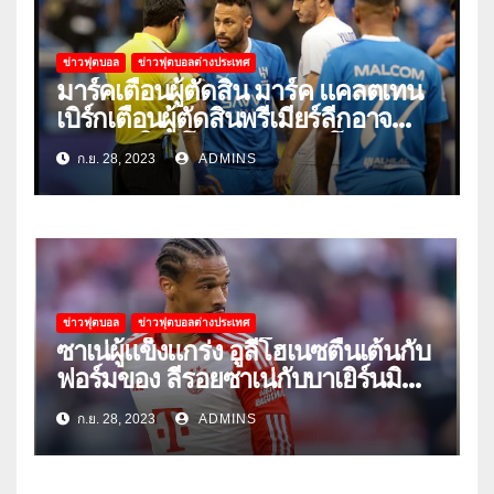
ข่าวฟุตบอล
ข่าวฟุตบอลต่างประเทศ
มาร์คเตือนผู้ตัดสิน มาร์ค แคลตเทน
เบิร์กเตือนผู้ตัดสินพรีเมียร์ลีกอาจ
‘ยอมแพ้ในยูโรหรือฟุตบอลโลก’
ก.ย. 28, 2023
ADMINS
ข่าวฟุตบอล
ข่าวฟุตบอลต่างประเทศ
ซาเน่ผู้แข็งแกร่ง อูลี่โฮเนซตื่นเต้นกับ
ฟอร์มของ ลีรอยซาเน่กับบาเยิร์นมิ
วนิค
ก.ย. 28, 2023
ADMINS