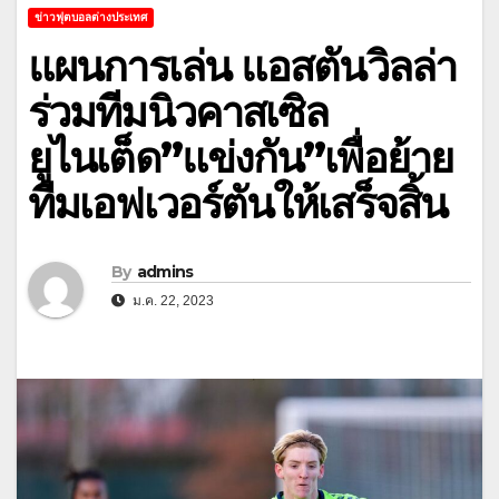
ข่าวฟุตบอลต่างประเทศ
แผนการเล่น แอสตันวิลล่า
ร่วมทีมนิวคาสเซิล
ยูไนเต็ด”แข่งกัน”เพื่อย้าย
ทีมเอฟเวอร์ตันให้เสร็จสิ้น
By
admins
ม.ค. 22, 2023