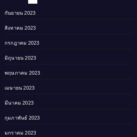
กันยายน 2023
สิงหาคม 2023
กรกฎาคม 2023
มิถุนายน 2023
พฤษภาคม 2023
เมษายน 2023
มีนาคม 2023
กุมภาพันธ์ 2023
มกราคม 2023