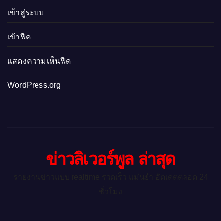
เข้าสู่ระบบ
เข้าฟีด
แสดงความเห็นฟีด
WordPress.org
ข่าวลิเวอร์พูล ล่าสุด
รายงานข่าวแบบ realtime รวดเร็ว แม่นยำ อัตเดตตลอด 24
ชั่วโมง