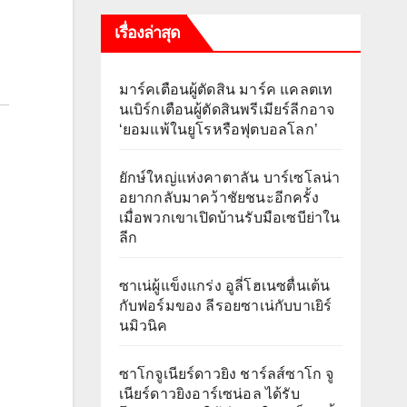
เรื่องล่าสุด
มาร์คเตือนผู้ตัดสิน มาร์ค แคลตเท
นเบิร์กเตือนผู้ตัดสินพรีเมียร์ลีกอาจ
‘ยอมแพ้ในยูโรหรือฟุตบอลโลก’
ยักษ์ใหญ่แห่งคาตาลัน บาร์เซโลน่า
อยากกลับมาคว้าชัยชนะอีกครั้ง
เมื่อพวกเขาเปิดบ้านรับมือเซบีย่าใน
ลีก
ซาเน่ผู้แข็งแกร่ง อูลี่โฮเนซตื่นเต้น
กับฟอร์มของ ลีรอยซาเน่กับบาเยิร์
นมิวนิค
ซาโกจูเนียร์ดาวยิง ชาร์ลส์ซาโก จู
เนียร์ดาวยิงอาร์เซน่อล ได้รับ