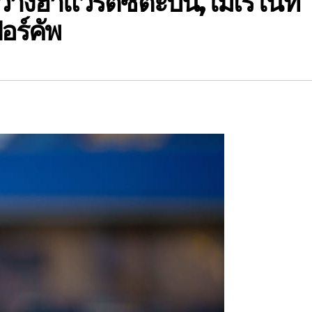
างฮาแวร์ตซ์ตะบัน,โมเรโน่ที
ปอร์คัพ