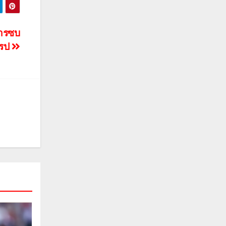
การซบ
โรป