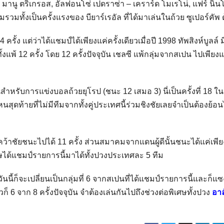
ส, มานู ตริเกรอส, อัลฟอนโซ่ เปดราซ่า – เคราร์ด โมเรโน่, แฟร์ นิน
ีมรวมทั้งเป็นครั้งแรงของ บียาร์เรอัล ที่ได้มาเล่นในถ้วย ซูเปอร์คัพ 
ครั้ง แต่ว่าได้แชมป์ได้เพียงแค่ครั้งเดียวเมื่อปี 1998 ทัพสิงห์บูลล์ ม
งแพ้ 12 ครั้ง โดย 12 ครั้งปัจจุบัน เชลซี แพ้กลุ่มจากสเปน ไปเพียงแ
กันสำหรับการแข่งบอลถ้วยยุโรป (ชนะ 12 เสมอ 3) นี่เป็นครั้งที่ 18 ใน
นสุดท้ายที่ไม่มีทีมจากทั้งคู่ประเทศนี้ร่วมชิงชัยเลยจำเป็นต้องย้อน
คว้าชัยชนะไปได้ 11 ครั้ง ส่วนสมาคมจากแดนผู้ดีนั้นชนะได้แค่เพีย
ได้แชมป์รายการนี้มาได้ทั้งปวงประเทศละ 5 ทีม
นี้ก็จะเปลี่ยนเป็นกลุ่มที่ 6 จากสเปนที่ได้แชมป์รายการนี้และก็แ
ก็ 6 จาก 8 ครั้งปัจจุบัน จำต้องเล่นกันไปถึงช่วงต่อพิเศษทั้งปวง
อาล