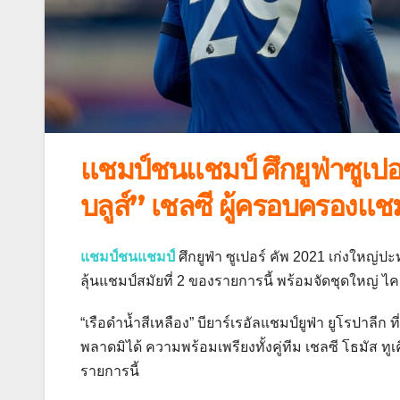
แชมป์ชนแชมป์ ศึกยูฟ่าซูเปอร
บลูส์” เชลซี ผู้ครอบครองแชม
แชมป์ชนแชมป์
ศึกยูฟ่า ซูเปอร์ คัพ 2021 เก่งใหญ่ปะ
ลุ้นแชมป์สมัยที่ 2 ของรายการนี้ พร้อมจัดชุดใหญ่ 
“เรือดำน้ำสีเหลือง” บียาร์เรอัลแชมป์ยูฟ่า ยูโรปาลีก
พลาดมิได้ ความพร้อมเพรียงทั้งคู่ทีม เชลซี โธมัส ทูเ
รายการนี้