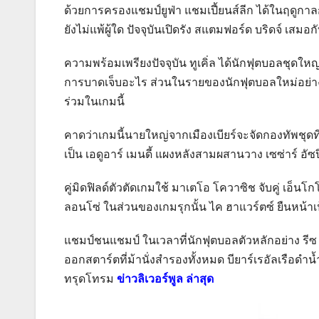
ด้วยการครองแชมป์ยูฟ่า แชมเปี้ยนส์ลีก ได้ในฤดูกาลก
ยังไม่แพ้ผู้ใด ปัจจุบันเปิดรัง สแตมฟอร์ด บริดจ์ เสมอกั
ความพร้อมเพรียงปัจจุบัน ทูเคิ่ล ได้นักฟุตบอลชุดใหญ
การบาดเจ็บอะไร ส่วนในรายของนักฟุตบอลใหม่อย่าง โ
ร่วมในเกมนี้
คาดว่าเกมนี้นายใหญ่จากเมืองเบียร์จะจัดกองทัพชุดท
เป็น เอดูอาร์ เมนดี้ แผงหลังสามผสานวาง เซซ่าร์ อัซปิล
คู่มิดฟิลด์ตัวตัดเกมใช้ มาเตโอ โควาซิช จับคู่ เอ็นโก
ลอนโซ่ ในส่วนของเกมรุกนั้น ไค ฮาแวร์ตซ์ ยืนหน้าเป้า
แชมป์ชนแชมป์ ในเวลาที่นักฟุตบอลตัวหลักอย่าง รีซ เจม
ออกสตาร์ตที่ม้านั่งสำรองทั้งหมด บียาร์เรอัลเรือดำ
ทรุดโทรม
ข่าวลิเวอร์พูล ล่าสุด