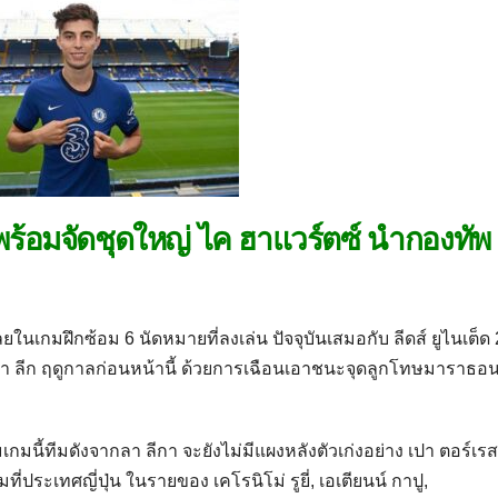
้ พร้อมจัดชุดใหญ่ ไค ฮาแวร์ตซ์ นำกองทัพ
นเกมฝึกซ้อม 6 นัดหมายที่ลงเล่น ปัจจุบันเสมอกับ ลีดส์ ยูไนเต็ด 2
โรปา ลีก ฤดูกาลก่อนหน้านี้ ด้วยการเฉือนเอาชนะจุดลูกโทษมาราธอน
้ทีมดังจากลา ลีกา จะยังไม่มีแผงหลังตัวเก่งอย่าง เปา ตอร์เรส ที
่ประเทศญี่ปุ่น ในรายของ เคโรนิโม่ รูยี่, เอเตียนน์ กาปู,