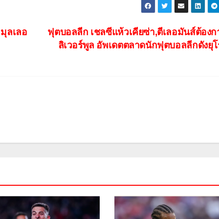
 มุลเลอ
ฟุตบอลลีก เชลซีแห้วเคียซ่า,ตีเลอมันส์ต้อง
ลิเวอร์พูล อัพเดตตลาดนักฟุตบอลลีกดังยุ