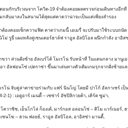
ยู่ในตอนกักบริเวณจาก โควิด-19 จำต้องคอยผลตรวจก่อนเดินทางอีกที
พร้อมกลับมาลงในสนามได้สุดแต่คาดว่าน่าจะเป็นแค่เพียงสำรอง
ยจำต้องคอยเช็กความฟิต คาดว่าเกมนี้ เอเมรี่ จะปรับมาใช้ระบบถนัด
่ รูยี่ แผงหลังคู่เซนเตอร์ฮาล์ฟ ราอูล อัลบิโอล ผนึกกำลัง อาอิสซ
ขวา ส่วนฝั่งซ้าย อัลเบร์โต้ โมเรโน่ รับหน้าที่ ในแดนกลาง มานูเ
อา อัลฟอนโซ่ เปดราซ่า ขึ้นมาเล่นทางตัวเติมเกมรุกจากฝั่งซ้ายแล
รโน่ จับคู่ล่าตาข่ายร่วมกับ แฟร์ นินโญ่ โดยมี ปาโก้ อัลกาเซร์ เป็
 : เอดูอาร์ เมนดี้ – เซซ่าร์ อัซปิลิกวยต้า, เคิร์ต ซูม่า,
 โควาซิช, เอ็นโกโล่ ก็องเต้, มาร์กอส อลอนโซ่ – ติโม แวร์เนอร์, ฮ
 อาเซนโฆ – ฮวน ฟอยธ์, ราอูล อัลบิโอล, อาอิสซ่า มานดี้,