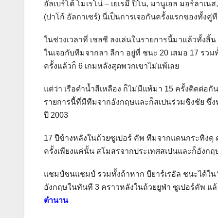
อัลเบร์โต้ โมเรโน่ – เยเรมี ปิโน, มานูเอล มอร์ลาเน
(ปาโก้ อัลกาเซร์) นี่เป็นการเจอกันครั้งแรกของทั้งคู่ท
ในช่วงเวลาที่ เชลซี ลงเล่นในรายการนี้มาแล้วทั้งสิ้น 4 
ในเจอกับทีมจากลา ลีกา อยู่ที่ ชนะ 20 เสมอ 17 รวมทั้
ครั้งแล้วก็ 6 เกมหลังสุดพวกเขาไม่แพ้เลย
แต่ว่า เรือดำน้ำสีเหลือง ก็ไม่มีแพ้มา 15 ครั้งติดต่อ
รายการนี้ที่มีทีมจากอังกฤษและก็สเปนร่วมชิงชัย ซึ่งห
ปี 2003
17 ปีข้างหลังในถ้วยซูเปอร์ คัพ ทีมจากแดนกระทิงดุ 
ครั้งเพียงแค่นั้น สโมสรจากประเทศสเปนและก็อังกฤษ
แชมป์ชนแชมป์ รวมทั้งถ้าหาก บียาร์เรอัล ชนะได้ในวัน
อังกฤษในทันที 3 คราวหลังในถ้วยยูฟ่า ซูเปอร์คัพ แล้ว
ตำนาน