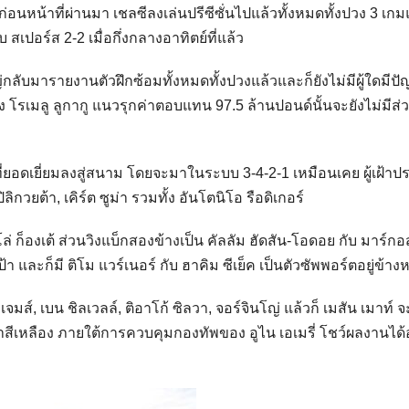
่อนหน้าที่ผ่านมา เชลซีลงเล่นปรีซีซั่นไปแล้วทั้งหมดทั้งปวง 3 เกม
บ สเปอร์ส 2-2 เมื่อกึ่งกลางอาทิตย์ที่แล้ว
่กลับมารายงานตัวฝึกซ้อมทั้งหมดทั้งปวงแล้วและก็ยังไม่มีผู้ใดมีป
รเมลู ลูกากู แนวรุกค่าตอบแทน 97.5 ล้านปอนด์นั้นจะยังไม่มีส่
ี่ยอดเยี่ยมลงสู่สนาม โดยจะมาในระบบ 3-4-2-1 เหมือนเคย ผู้เฝ้าปร
ิกวยต้า, เคิร์ต ซูม่า รวมทั้ง อันโตนิโอ รือดิเกอร์
โล่ ก็องเต้ ส่วนวิงแบ็กสองข้างเป็น คัลลัม ฮัดสัน-โอดอย กับ มาร์กอ
 และก็มี ติโม แวร์เนอร์ กับ ฮาคิม ซีเย็ค เป็นตัวซัพพอร์ตอยู่ข้างห
ส์, เบน ชิลเวลล์, ติอาโก้ ซิลวา, จอร์จินโญ่ แล้วก็ เมสัน เมาท์ จ
น้ำสีเหลือง ภายใต้การควบคุมกองทัพของ อูไน เอเมรี่ โชว์ผลงานได้