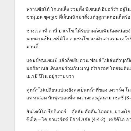
ฟรานซิสโก้ โกเกแล็ง รวมทั้ง บิเซนเต้ อิบอร์ร่า อ
ซามูเอล ชุควูเซ่ ที่เจ็บหนักมาตั้งแต่ฤดูกาลก่อนก็
ช่วงเวลาที่ ดานี่ ปาเรโฆ ได้รับบาดเจ็บเพิ่มนิดหน่อ
นายด่านเป็น เซร์คิโอ อาเซนโฆ ลงเฝ้าเสาแทน เคโรนิโม
มานดี้
แชมป์ชนแชมป์ แล้วก็ขยับ ฮวน ฟอยธ์ ไปเล่นตัวบุกปีก
มอร์ลาเนส เดินเกมร่วมกับ มานู ตริเกรอส โดยจะดันเ
เยเรมี ปิโน อยู่กราบขวา
คู่หน้าไม่เปลี่ยนแปลงยังคงเป็นหน้าที่ของ เคราร์ด โมเ
แทรกสอด นักฟุตบอลที่คาดว่าจะลงสู่สนาม เชลซี (3-4-2-1)
อันโตนิโอ รือดิเกอร์ – คัลลัม ฮัดสัน-โอดอย, มาเตโอ
ซีเย็ค – ไค ฮาแวร์ตซ์ บียาร์เรอัล (4-4-2) : เซร์คิโอ