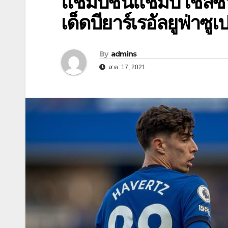
แชมป์ชนแชมป์ เชลซีว
เด็ดบียาร์เรอัลยูฟ่าซูเ
By
admins
ส.ค. 17, 2021