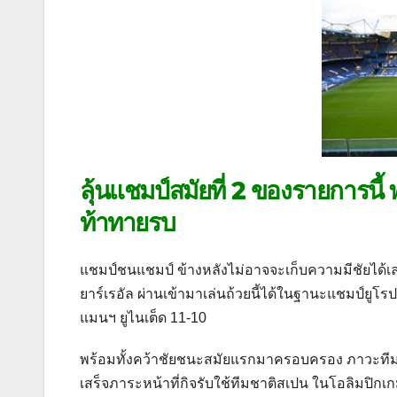
ลุ้นแชมป์สมัยที่ 2 ของรายการนี
ท้าทายรบ
แชมป์ชนแชมป์ ข้างหลังไม่อาจจะเก็บความมีชัยได้เลยใ
ยาร์เรอัล ผ่านเข้ามาเล่นถ้วยนี้ได้ในฐานะแชมป์ยู
แมนฯ ยูไนเต็ด 11-10
พร้อมทั้งคว้าชัยชนะสมัยแรกมาครอบครอง ภาวะทีมเกมนี
เสร็จภาระหน้าที่กิจรับใช้ทีมชาติสเปน ในโอลิมปิกเกมที