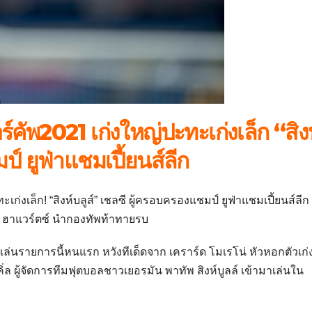
์คัพ2021 เก่งใหญ่ปะทะเก่งเล็ก “สิง
ป์ ยูฟ่าแชมเปี้ยนส์ลีก
ทะเก่งเล็ก! “สิงห์บลูส์” เชลซี ผู้ครอบครองแชมป์ ยูฟ่าแชมเปี้ยนส์ลีก
ไค ฮาแวร์ตซ์ นำกองทัพท้าทายรบ
 ที่เล่นรายการนี้หนแรก หวังทีเด็ดจาก เคราร์ด โมเรโน่ หัวหอกตัวเก่
คิ่ล ผู้จัดการทีมฟุตบอลชาวเยอรมัน พาทัพ สิงห์บูลล์ เข้ามาเล่นใน