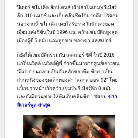
ปีเตอร์ ชไมเคิ่ล ยักษ์เดนส์ เฝ้าเสาในเกมพรีเมียร์
ลีก 310 แมตช์ และเก็บคลีนชีตได้มากถึง 128เกม
นอกจากนี้ ชไมเคิ่ล เคยได้รับรางวัลนักเตะยอด
เยี่ยมแห่งซีซั่นในปี 1996 และคว้าแชมป์ลีกสูงสุด
เมืองผู้ดี 5 สมัย แถมลูกชายของเขา แคสเปอร์
ก็ยังได้แชมป์ลีกร่วมกับ เลสเตอร์ ซิตี้ ในปี 2016
แกรี่ เนวิลล์ เนวิลล์ผู้พี่ ก้าวขึ้นมาจากศูนย์เยาวชน
“ผีแดง” จนกลายเป็นตัวหลักของทีม ซึ่งเขาเป็น
ส่วนหนึ่งของชุดเด็กทองคำ “คลาส ออฟ 92” โดย
แบ็กขวาหน้าเก๊กคว้าแชมป์พรีเมียร์ลีก 8 สมัย
และยังมีส่วนช่วยให้ทีมเก็บคลีนชีต 148เกม
ข่าว
ลิเวอร์พูล ล่าสุด