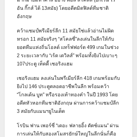
อัน กิ๊กส์ ได้ 13สมัย) โดยอดีตมิดฟิลด์ทีมชาติ
อังกฤษ
คว้าแชมป์พรีเมียร์ลีก 11 สมัยใช่แล้วอ่านไม่ผิด
หรอก 11 สมัยจริงๆ “สโคลซี่”ลงเล่นในลีกให้กับ
ยอดทีมแห่งถิ่นโอลด์ แทร็ฟฟอร์ด 499 เกมในช่วง
2 ระยะเวลากับ “เร้ด เดวิลส์” พร้อมทั้งยิงไปเบาะๆ
107ประตู เท็ดดี้ เชอริงแฮม
เชอริงแฮม ลงเล่นในพรีเมียร์ลีก 418 เกมพร้อมกับ
ยิงไป 146 ประตูตลอดอาชีพในลีก พร้อมคว้า
“โกลเด้น บูท” หรือรองเท้าทองคำ ในปี 1993 โดย
อดีตหัวหอกทีมชาติอังกฤษ ผ่านการคว้าแชมป์ลีก
3 สมัยกับแมนฯยูไนเต็ด
โรบิน ฟาน เพอร์ซี่ “เดอะ ฟลายอิ้ง ดัตช์แมน” ผ่าน
การเล่นให้กับสองสโมสรยักษ์ใหญ่ในลีกนั่นก็คือ