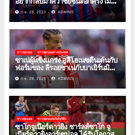
อยากกลับมาคว้าชัยชนะอีกครั้ง เมื่อ
พวกเขาเปิดบ้านรับมือเซบีย่าในลีก
ก.ย. 28, 2023
ADMINS
ข่าวฟุตบอล
ข่าวฟุตบอลต่างประเทศ
ซาเน่ผู้แข็งแกร่ง อูลี่โฮเนซตื่นเต้นกับ
ฟอร์มของ ลีรอยซาเน่กับบาเยิร์นมิ
วนิค
ก.ย. 28, 2023
ADMINS
ข่าวฟุตบอล
ข่าวฟุตบอลพรีเมียร์ลีก
ซาโกจูเนียร์ดาวยิง ชาร์ลส์ซาโก จู
เนียร์ดาวยิงอาร์เซน่อล ได้รับโอกาส