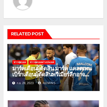
RELATED POST
ข่าวฟุตบอล
ข่าวฟุตบอลต่างประเทศ
มาร์คเตือนผู้ตัดสิน มาร์ค แคลตเทน
เบิร์กเตือนผู้ตัดสินพรีเมียร์ลีกอาจ
‘ยอมแพ้ในยูโรหรือฟุตบอลโลก’
ก.ย. 28, 2023
ADMINS