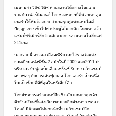
เนมานย่า วิดิช วิดิช ทำผลงานได้อย่างโดดเด่น
ร่วมกับ เฟอร์ดินานด์ โดยช่วงหลายปีที่พวกเขาคุม
เกมรับให้ทีมต้องบอกว่าเกมรุกคู่แข่งแทบไม่มี
ปัญญาเจาะเข้าไปทำประตูได้มากนัก โดยเขาคว้า
แชมป์พรีเมียร์ลีก 5 สมัยจากการลงสนามในลีกแค่
211เกม
นอกจากนี้ ดาวเตะเลือดเซิร์บ เคยได้รางวัลแข้ง
ยอดเยี่ยมแห่งซีซั่น 2 สมัยในปี 2009 และ2011 ปา
ทริซ เอวร่า ฟูลแบ็กเลือดเฟร้นช์ รักการคว้าแชมป์
มากพอๆ กับการเล่นฟุตบอล โดย เอวร่า เป็นหนึ่ง
ในแบ็กซ้ายที่ดีที่สุดในพรีเมียร์ลีก
โดยผ่านการคว้าแชมป์ลีก 5 สมัย แถมล่าสุดเจ้า
ตัวยังเตรียมขึ้นสังเวียนชกมวยอีกต่างหาก พอล ส
โคลส์ มีนักเตะไม่มากนักที่จะคว้าแชมป์ลีก
มากมายมหาศาล อย่าง พอล สโคลส์ (ยกเว้น ไร