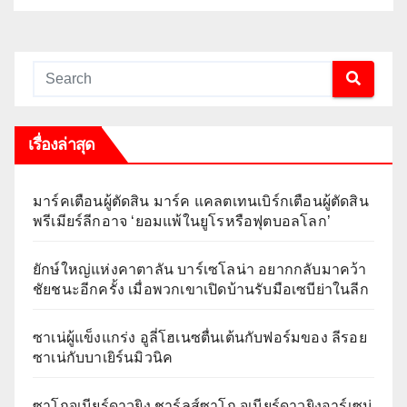
เรื่องล่าสุด
มาร์คเตือนผู้ตัดสิน มาร์ค แคลตเทนเบิร์กเตือนผู้ตัดสิน
พรีเมียร์ลีกอาจ ‘ยอมแพ้ในยูโรหรือฟุตบอลโลก’
ยักษ์ใหญ่แห่งคาตาลัน บาร์เซโลน่า อยากกลับมาคว้า
ชัยชนะอีกครั้ง เมื่อพวกเขาเปิดบ้านรับมือเซบีย่าในลีก
ซาเน่ผู้แข็งแกร่ง อูลี่โฮเนซตื่นเต้นกับฟอร์มของ ลีรอย
ซาเน่กับบาเยิร์นมิวนิค
ซาโกจูเนียร์ดาวยิง ชาร์ลส์ซาโก จูเนียร์ดาวยิงอาร์เซน่