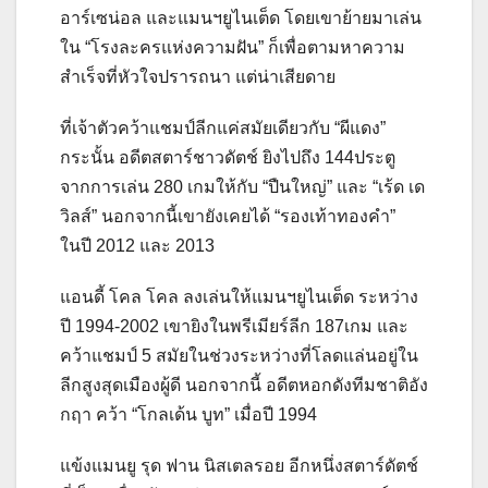
อาร์เซน่อล และแมนฯยูไนเต็ด โดยเขาย้ายมาเล่น
ใน “โรงละครแห่งความฝัน” ก็เพื่อตามหาความ
สำเร็จที่หัวใจปรารถนา แต่น่าเสียดาย
ที่เจ้าตัวคว้าแชมป์ลีกแค่สมัยเดียวกับ “ผีแดง”
กระนั้น อดีตสตาร์ชาวดัตช์ ยิงไปถึง 144ประตู
จากการเล่น 280 เกมให้กับ “ปืนใหญ่” และ “เร้ด เด
วิลส์” นอกจากนี้เขายังเคยได้ “รองเท้าทองคำ”
ในปี 2012 และ 2013
แอนดี้ โคล โคล ลงเล่นให้แมนฯยูไนเต็ด ระหว่าง
ปี 1994-2002 เขายิงในพรีเมียร์ลีก 187เกม และ
คว้าแชมป์ 5 สมัยในช่วงระหว่างที่โลดแล่นอยู่ใน
ลีกสูงสุดเมืองผู้ดี นอกจากนี้ อดีตหอกดังทีมชาติอัง
กฤา คว้า “โกลเด้น บูท” เมื่อปี 1994
แข้งแมนยู รุด ฟาน นิสเตลรอย อีกหนึ่งสตาร์ดัตช์