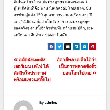
ที่เป็นเครื่องจักรถล่มประตูของ แมนเชสเตอร์
ยูไนเต็ดนั่นก็คือ ฟาน นิสเตลรอย โดยเขาตะบัน
ตาข่ายคู่แข่ง 150 ลูกจากการสวมเครื่องแบบ “ผี
แดง” 219เกม ถือว่าเป็นอัตราการยิงประตูที่สุด
ยอดจริงๆ งานนี้เจ้าตัวช่วยทีมคว้าแชมป์ลีก, เอฟ
เอคัพ และลีกคัพ อย่างละ 1 สมัย
แนะแนว
อดีตนักเตะดัง
อิตาลีพลาด ถือได้ว่า
เจอร์เมน เดโฟ ได้
เป็นการพลาดชิงตั๋ว
เรื่อง
ตัดสินใจประกาศ
บอลโลกไปเลย
พร้อมแขวนสตั๊ดไป
By
admins