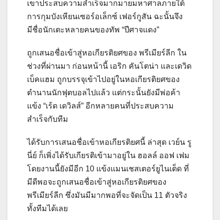
เขาประสบความสำเร็จมากมายมหาศาลภายใต้
การกุมบังเหียนเซอร์อเล็กซ์ เฟอร์กูสัน ฉะนั้นจึง
มีชื่อนักเตะหลายคนของทัพ “ปีศาจแดง”
ถูกเสนอชื่อเข้าสู่หอเกียรติยศของ พรีเมียร์ลีก ใน
ช่วงที่ผ่านมา ก่อนหน้านี้ เอริก คันโตน่า และเดวิด
เบ็คแฮม ถูกบรรจุเข้าไปอยู่ในหอเกียรติยศของ
ตำนานนักฟุตบอลไปแล้ว แต่กระนั้นยังมีพ่อค้า
แข้ง “เร้ด เดวิลส์” อีกหลายคนที่ประสบความ
สำเร็จกับทีม
ได้รับการเสนอชื่อเข้าหอเกียรติยศนี้ ล่าสุด เวย์น รู
นี่ย์ ก็เพิ่งได้รับเกียรติเข้ามาอยู่ใน ฮอลล์ ออฟ เฟม
โดยงานนี้ยังมีอีก 10 แข้งแมนเชสเตอร์ยูไนเต็ด ที่
มีดีพอจะถูกเสนอชื่อเข้าสู่หอเกียรติยศของ
พรีเมียร์ลีก ซึ่งมันมีมากพอที่จะจัดเป็น 11 ตัวจริง
ทั้งทีมได้เลย