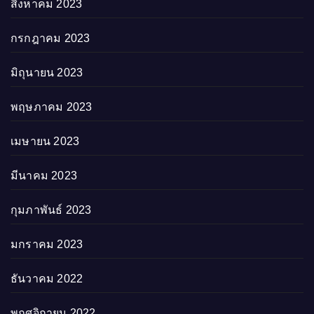
สิงหาคม 2023
กรกฎาคม 2023
มิถุนายน 2023
พฤษภาคม 2023
เมษายน 2023
มีนาคม 2023
กุมภาพันธ์ 2023
มกราคม 2023
ธันวาคม 2022
พฤศจิกายน 2022