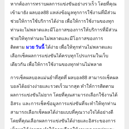
หากต้องการทราบผลการแข่งขันอย่างรวเร็ว โดยที่คุณ
เข้ามายัง ผลบอล88 แหล่งข้อมูลทุกการใช้งานที่มีส่วน
ช่วยให้การใช้บริการได้ง่าย เพื่อให้การใช้งานของทุก
ท่านจะไม่พลาดและมีโอกาสของการให้บริการที่มีส่วน
ช่วยให้ทุกท่านจะไม่พลาดและมีโอกาสของการ
ติดตาม
มวย วันนี้
ได้ง่าย เพื่อให้ทุกท่านไม่พลาดและ
เลือกเช็คผลการแข่งขันได้ครบทุกโปรแกรมในเว็บ
เดียวกัน เพื่อให้การใช้งานของทุกท่านไม่พลาด
การเช็คผลบอลแม่นยำที่สุดที่ ผลบอล88 สามารถเช็คผล
บอลได้อย่างง่ายและรวดเร็วมากสุด ทำให้การติดตาม
ผลการแข่งขันไม่ยาก โดยที่คุณสามารถเลือกใช้งานได้
อิสระ และการเช็คข้อมูลการแข่งขันที่จะทำให้ทุกท่าน
สามารถเลือกเช็คผลได้ง่ายแบบที่คุณวางใจได้อย่างดี
โดยที่คุณเลือกผลการแข่งขันได้ง่ายและอิสระของการ