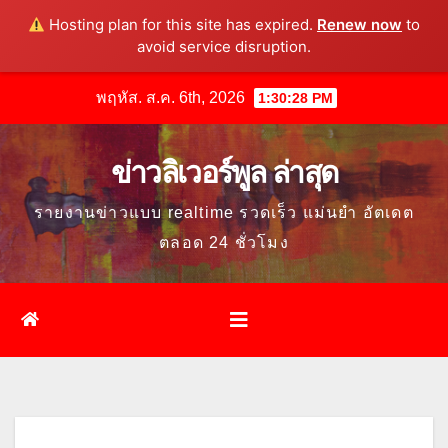
Hosting plan for this site has expired.
Renew now
to
avoid service disruption.
Skip
พฤหัส. ส.ค. 6th, 2026
1:30:29 PM
to
content
ข่าวลิเวอร์พูล ล่าสุด
รายงานข่าวแบบ realtime รวดเร็ว แม่นยำ อัตเดต
ตลอด 24 ชั่วโมง