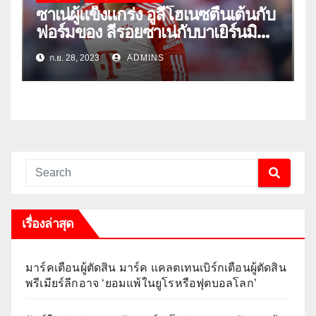
ซาเน่ผู้แข็งแกร่ง อูลี่โฮเนซตื่นเต้นกับ
ฟอร์มของ ลีรอยซาเน่กับบาเยิร์นมิ
วนิค
ก.ย. 28, 2023
ADMINS
เรื่องล่าสุด
มาร์คเตือนผู้ตัดสิน มาร์ค แคลตเทนเบิร์กเตือนผู้ตัดสิน
พรีเมียร์ลีกอาจ ‘ยอมแพ้ในยูโรหรือฟุตบอลโลก’