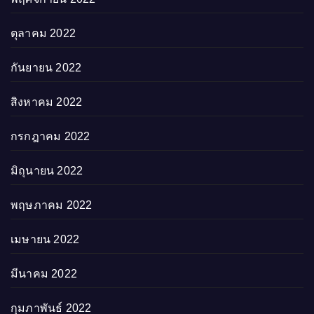
ตุลาคม 2022
กันยายน 2022
สิงหาคม 2022
กรกฎาคม 2022
มิถุนายน 2022
พฤษภาคม 2022
เมษายน 2022
มีนาคม 2022
กุมภาพันธ์ 2022