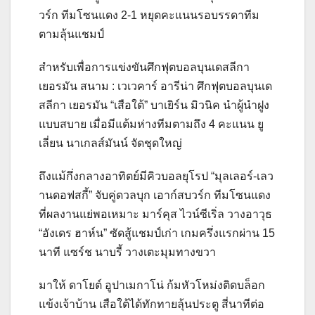
วร์ก ทีมโซนแดง 2-1 หยุดคะแนนรอบรรดาทีม
ตามลุ้นแชมป์
สำหรับเพื่อการแข่งขันศึกฟุตบอลบุนเดสลีกา
เยอรมัน สนาม : เวเวคาร์ อารีน่า ศึกฟุตบอลบุนเด
สลีกา เยอรมัน “เสือใต้” บาเยิร์น มิวนิค นำผู้นำฝูง
แบบสบาย เมื่อมีแต้มห่างทีมตามถึง 4 คะแนน ยู
เลี่ยน นาเกลส์มันน์ จัดชุดใหญ่
ถึงแม้กึ่งกลางอาทิตย์มีคิวบอลยุโรป “มุลเลอร์-เลว
านดอฟสกี้” จับคู่ดวลบุก เอาก์สบวร์ก ทีมโซนแดง
ที่ผลงานแย่พอเหมาะ มาร์คุส ไวน์ซีเริ่ล วางอาวุธ
“อังเดร ฮาห์น” ซัดสู้แชมป์เก่า เกมครึ่งแรกผ่าน 15
นาที แซร์ช นาบรี้ วางเตะมุมทางขวา
มาให้ ดาโยต์ อูปาเมกาโน่ ก้มหัวโหม่งติดบล็อก
แข้งเจ้าบ้าน เสือใต้ได้ทักทายลุ้นประตู สี่นาทีต่อ