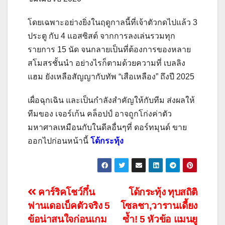
โดยเฉพาะอย่างยิ่งในฤดูกาลนี้ที่เจ้าตัวกดไปแล้ว 3
ประตู กับ 4 แอสซิสต์ จากการลงเล่นรวมทุก
รายการ 15 นัด จนกลายเป็นที่ต้องการของหลาย
สโมสรชั้นนำ อย่างไรก็ตามด้วยความที่ เบลลิง
แฮม ยังเหลือสัญญากับทัพ “เสือเหลือง” ถึงปี 2025
เผื่อฉุกเฉิน และเป็นกำลังสำคัญให้กับทีม ส่งผลให้
ทีมของ เจอร์เก้น คล็อปป์ อาจถูกโก่งค่าตัว
มหาศาลเหมือนกับในดีลอื่นๆที่ ดอร์ทมุนด์ ขาย
ออกไปก่อนหน้านี้
โด้กระทุ้ง
แนะแนว
คาร์ริคโชว์กึ๋น
โด้กระทุ้ง ทุบสถิติ
ฟานเดอเบ็คตัวจริง 5
โซลชา,วารานเดี้ยง
เรื่อง
ข้อน่าสนใจก่อนเกม
ซ้ำ! 5 หัวข้อ แมนยู