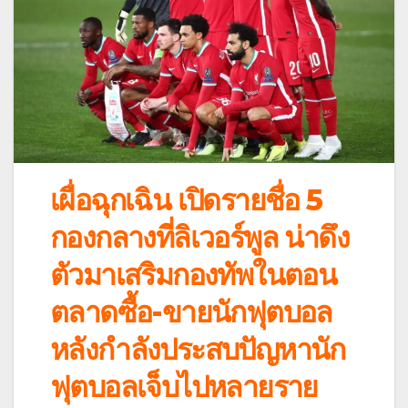
เผื่อฉุกเฉิน เปิดรายชื่อ 5
กองกลางที่ลิเวอร์พูล น่าดึง
ตัวมาเสริมกองทัพในตอน
ตลาดซื้อ-ขายนักฟุตบอล
หลังกำลังประสบปัญหานัก
ฟุตบอลเจ็บไปหลายราย