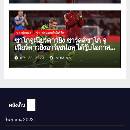
ข่าวฟุตบอล
ข่าวฟุตบอลพรีเมียร์ลีก
ซาโกจูเนียร์ดาวยิง ชาร์ลส์ซาโก จู
เนียร์ดาวยิงอาร์เซน่อล ได้รับโอกาส
ลงเล่นให้ทีมชุดใหญ่เป็นครั้งแรก
ก.ย. 28, 2023
ADMINS
คลังเก็บ
กันยายน 2023