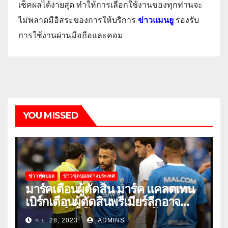
เช็คผลได้ง่ายสุด ทำให้การเลือกใช้งานของทุกท่านจะ
ไม่พลาดมีอิสระของการให้บริการ
ข่าวแมนยู
รองรับ
การใช้งานผ่านมือถือและคอม
YOU MISSED
ข่าวฟุตบอล
ข่าวฟุตบอลต่างประเทศ
มาร์คเตือนผู้ตัดสิน มาร์ค แคลตเทน
เบิร์กเตือนผู้ตัดสินพรีเมียร์ลีกอาจ
‘ยอมแพ้ในยูโรหรือฟุตบอลโลก’
ก.ย. 28, 2023
ADMINS