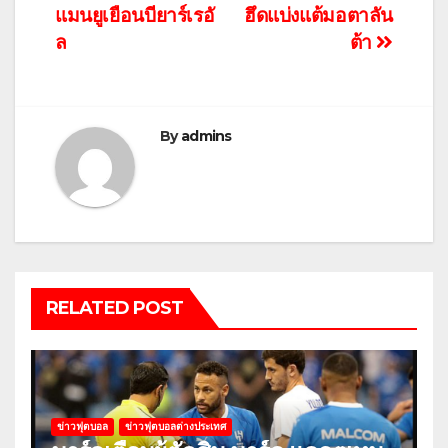
แมนยูเยือนบียาร์เรอั
ฮึดแบ่งแต้มอตาลัน
ล
ต้า
By
admins
RELATED POST
ข่าวฟุตบอล
ข่าวฟุตบอลต่างประเทศ