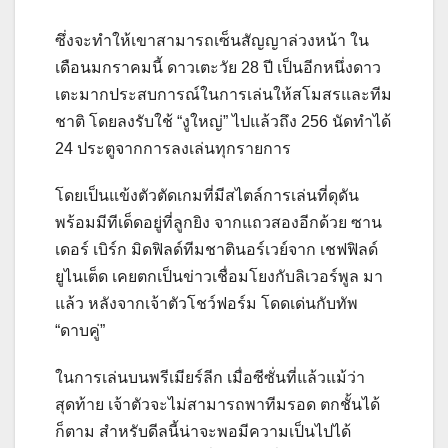
ซึ่งจะทำให้เขาสามารถเซ็นสัญญาล่วงหน้า ใน
เดือนมกราคมนี้ ดาวเตะวัย 28 ปี เป็นอีกหนึ่งดาว
เตะมากประสบการณ์ในการเล่นให้สโมสรและทีม
ชาติ โดยลงรับใช้ “งูใหญ่” ไปแล้วถึง 256 นัดทำได้
24 ประตูจากการลงเล่นทุกรายการ
โดยเป็นแข้งตัวตัดเกมที่มีสไตล์การเล่นที่ดุดัน
พร้อมมีทีเด็ดอยู่ที่ลูกยิง จากแถวสองอีกด้วย ซาน
เดอร์ เบิร์ก มิดฟิลด์ทีมชาตินอร์เวย์จาก เชฟฟิลด์
ยูไนเต็ด เคยตกเป็นข่าวเชื่อมโยงกับลิเวอร์พูล มา
แล้ว หลังจากเจ้าตัวโชว์ฟอร์ม โดดเด่นกับทัพ
“ดาบคู่”
ในการเล่นบนพรีเมียร์ลีก เมื่อซีซั่นที่แล้วแม้ว่า
สุดท้าย เจ้าตัวจะไม่สามารถพาทีมรอด ตกชั้นได้
ก็ตาม สำหรับดีลนี้น่าจะพอมีความเป็นไปได้