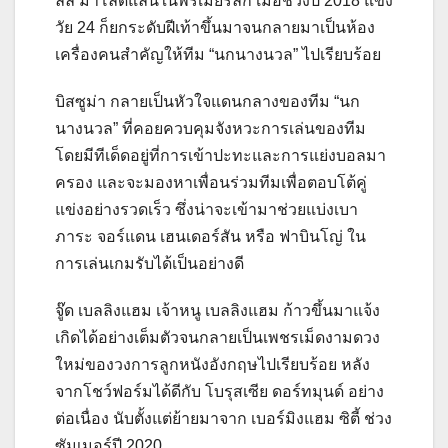
ลล์ มาโลดแล่นในพรีเมียร์ลีก เมื่อช่วงปี 2018 แข้ง
วัย 24 ก็ยกระดับฝีเท้าขึ้นมาจนกลายมาเป็นห้อง
เครื่องคนสำคัญให้ทีม “นกนางนวล” ไปเรียบร้อย
บิสซูม่า กลายเป็นหัวใจแดนกลางของทีม “นก
นางนวล” ที่คอยควบคุมจังหวะการเล่นของทีม
โดยมีทีเด็ดอยู่ที่การเข้าปะทะและการแย่งบอลมา
ครอง และจะมองหาเพื่อนร่วมทีมเพื่อตอบโต้คู่
แข่งอย่างรวดเร็ว ซึ่งน่าจะเข้ามาช่วยแบ่งเบา
ภาระ จอร์แดน เฮนเดอร์สัน หรือ ฟาบินโญ่ ใน
การเล่นเกมรับได้เป็นอย่างดี
จู๊ด เบลลิงแฮม เจ้าหนู เบลลิงแฮม ก้าวขึ้นมาแจ้ง
เกิดได้อย่างเต็มตัวจนกลายเป็นเพชรเม็ดงามดวง
ใหม่ของวงการลูกหนังอังกฤษไปเรียบร้อย หลัง
จากโชว์ฟอร์มได้ดีกับ โบรุสเซีย ดอร์ทมุนด์ อย่าง
ต่อเนื่อง นับตั้งแต่ย้ายมาจาก เบอร์มิงแฮม ซิตี้ ช่วง
ซัมเมอร์ปี 2020