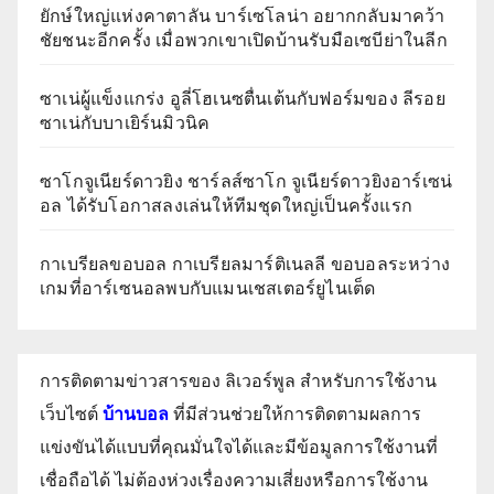
ยักษ์ใหญ่แห่งคาตาลัน บาร์เซโลน่า อยากกลับมาคว้า
ชัยชนะอีกครั้ง เมื่อพวกเขาเปิดบ้านรับมือเซบีย่าในลีก
ซาเน่ผู้แข็งแกร่ง อูลี่โฮเนซตื่นเต้นกับฟอร์มของ ลีรอย
ซาเน่กับบาเยิร์นมิวนิค
ซาโกจูเนียร์ดาวยิง ชาร์ลส์ซาโก จูเนียร์ดาวยิงอาร์เซน่
อล ได้รับโอกาสลงเล่นให้ทีมชุดใหญ่เป็นครั้งแรก
กาเบรียลขอบอล กาเบรียลมาร์ติเนลลี ขอบอลระหว่าง
เกมที่อาร์เซนอลพบกับแมนเชสเตอร์ยูไนเต็ด
การติดตามข่าวสารของ ลิเวอร์พูล สำหรับการใช้งาน
เว็บไซต์
บ้านบอล
ที่มีส่วนช่วยให้การติดตามผลการ
แข่งขันได้แบบที่คุณมั่นใจได้และมีข้อมูลการใช้งานที่
เชื่อถือได้ ไม่ต้องห่วงเรื่องความเสี่ยงหรือการใช้งาน