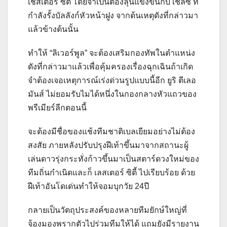
เชสเตอร์ ซิตี้ โดยจำเป็นต้องลุ้นแข่งขันกับ เชลซี ที่
กำลังรั้งบัลลังก์หัวหน้าฝูง จากต้นเหตุดังที่กล่าวมา
แล้วข้างต้นนั้น
ทำให้ “ลิเวอร์พูล” จะต้องเสริมกองทัพในตำแหน่ง
ดังที่กล่าวมาแล้วเพื่อคุ้มครองเรื่องฉุกเฉินถ้าเกิด
จำต้องเจอเหตุการณ์เร่งด่วนรูปแบบนี้อีก ยูริ ตีเลอ
มันส์ ไม่ยอมรับไมได้หนึ่งในกองกลางหัวแถวของ
พรีเมียร์ลีกตอนนี้
จะต้องมีชื่อของแช้งทีมชาติเบลเยียมอย่างไม่ต้อง
สงสัย ภายหลังปรับปรุงฝีเท้าขึ้นมาจากสถานะผู้
เล่นดาวรุ่งกระทั่งก้าวขึ้นมาเป็นสตาร์ดวงใหม่ของ
ทีมถิ่นกำเนิดและก็ เลสเตอร์ ซิตี้ ไปเรียบร้อย ด้วย
ฝีเท้าอันโดเด่นทำให้จอมบุกวัย 24ปี
กลายเป็นวัตถุประสงค์ของหลายทีมยักษ์ใหญ่ที่
จ้องมองพรากตัวไปร่วมทีมให้ได้ แถมยังมีรายงาน