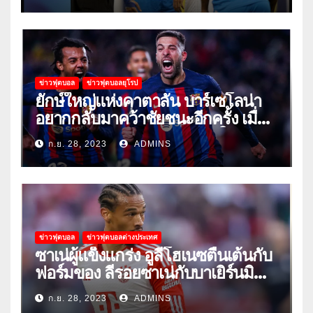
ข่าวฟุตบอล
ข่าวฟุตบอลยุโรป
ยักษ์ใหญ่แห่งคาตาลัน บาร์เซโลน่า
อยากกลับมาคว้าชัยชนะอีกครั้ง เมื่อ
พวกเขาเปิดบ้านรับมือเซบีย่าในลีก
ก.ย. 28, 2023
ADMINS
ข่าวฟุตบอล
ข่าวฟุตบอลต่างประเทศ
ซาเน่ผู้แข็งแกร่ง อูลี่โฮเนซตื่นเต้นกับ
ฟอร์มของ ลีรอยซาเน่กับบาเยิร์นมิ
วนิค
ก.ย. 28, 2023
ADMINS