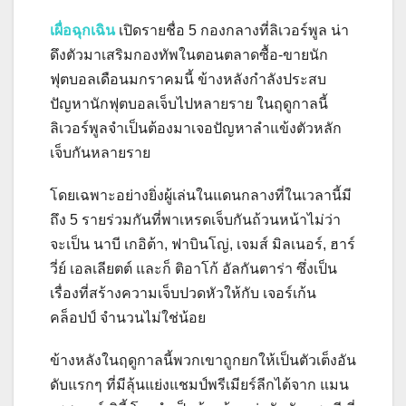
เผื่อฉุกเฉิน
เปิดรายชื่อ 5 กองกลางที่ลิเวอร์พูล น่า
ดึงตัวมาเสริมกองทัพในตอนตลาดซื้อ-ขายนัก
ฟุตบอลเดือนมกราคมนี้ ข้างหลังกำลังประสบ
ปัญหานักฟุตบอลเจ็บไปหลายราย ในฤดูกาลนี้
ลิเวอร์พูลจำเป็นต้องมาเจอปัญหาลำแข้งตัวหลัก
เจ็บกันหลายราย
โดยเฉพาะอย่างยิ่งผู้เล่นในแดนกลางที่ในเวลานี้มี
ถึง 5 รายร่วมกันที่พาเหรดเจ็บกันถ้วนหน้าไม่ว่า
จะเป็น นาบี เกอิต้า, ฟาบินโญ่, เจมส์ มิลเนอร์, ฮาร์
วี่ย์ เอลเลียตต์ และก็ ติอาโก้ อัลกันตาร่า ซึ่งเป็น
เรื่องที่สร้างความเจ็บปวดหัวให้กับ เจอร์เก้น
คล็อปป์ จำนวนไม่ใช่น้อย
ข้างหลังในฤดูกาลนี้พวกเขาถูกยกให้เป็นตัวเต็งอัน
ดับแรกๆ ที่มีลุ้นแย่งแชมป์พรีเมียร์ลีกได้จาก แมน