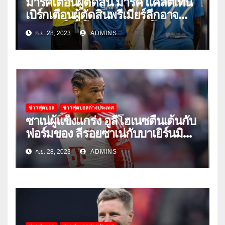
มาร์คเตือนผู้ตัดสิน มาร์ค แคลตเทน
เบิร์กเตือนผู้ตัดสินพรีเมียร์ลีกอาจ
‘ยอมแพ้ในยูโรหรือฟุตบอลโลก’
ก.ย. 28, 2023
ADMINS
ข่าวฟุตบอล
ข่าวฟุตบอลต่างประเทศ
ซาเน่ผู้แข็งแกร่ง อูลี่โฮเนซตื่นเต้นกับ
ฟอร์มของ ลีรอยซาเน่กับบาเยิร์นมิ
วนิค
ก.ย. 28, 2023
ADMINS