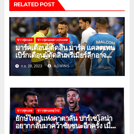
RELATED POST
ข่าวฟุตบอล
ข่าวฟุตบอลต่างประเทศ
มาร์คเตือนผู้ตัดสิน มาร์ค แคลตเทน
เบิร์กเตือนผู้ตัดสินพรีเมียร์ลีกอาจ
‘ยอมแพ้ในยูโรหรือฟุตบอลโลก’
ก.ย. 28, 2023
ADMINS
ข่าวฟุตบอล
ข่าวฟุตบอลยุโรป
ยักษ์ใหญ่แห่งคาตาลัน บาร์เซโลน่า
อยากกลับมาคว้าชัยชนะอีกครั้ง เมื่อ
พวกเขาเปิดบ้านรับมือเซบีย่าในลีก