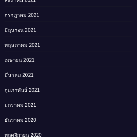
สิงหาคม 2021
กรกฎาคม 2021
มิถุนายน 2021
พฤษภาคม 2021
เมษายน 2021
มีนาคม 2021
กุมภาพันธ์ 2021
มกราคม 2021
ธันวาคม 2020
พฤศจิกายน 2020