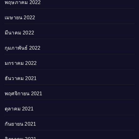
พฤษภาคม 2022
เมษายน 2022
มีนาคม 2022
กุมภาพันธ์ 2022
มกราคม 2022
ธันวาคม 2021
พฤศจิกายน 2021
ตุลาคม 2021
กันยายน 2021