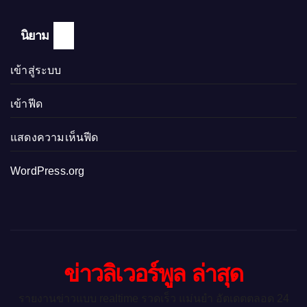
นิยาม
เข้าสู่ระบบ
เข้าฟีด
แสดงความเห็นฟีด
WordPress.org
ข่าวลิเวอร์พูล ล่าสุด
รายงานข่าวแบบ realtime รวดเร็ว แม่นยำ อัตเดตตลอด 24