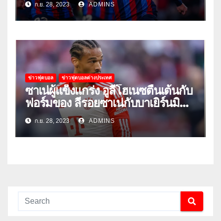
ก.ย. 28, 2023
ADMINS
ข่าวฟุตบอล
ข่าวฟุตบอลต่างประเทศ
ซาเน่ผู้แข็งแกร่ง อูลี่โฮเนซตื่นเต้นกับ
ฟอร์มของ ลีรอยซาเน่กับบาเยิร์นมิ
วนิค
ก.ย. 28, 2023
ADMINS