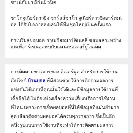
ซาเน่กับบาเยิร์นมิวนิค
ซาโกจูเนียร์ดาวยิง ชาร์ลส์ซาโก จูเนียร์ดาวยิงอาร์เซน่
อล ได้รับโอกาสลงเล่นให้ทีมชุดใหญ่เป็นครั้งแรก
กาเบรียลขอบอล กาเบรียลมาร์ติเนลลี ขอบอลระหว่าง
เกมที่อาร์เซนอลพบกับแมนเชสเตอร์ยูไนเต็ด
การติดตามข่าวสารของ ลิเวอร์พูล สำหรับการใช้งาน
เว็บไซต์
บ้านบอล
ที่มีส่วนช่วยให้การติดตามผลการ
แข่งขันได้แบบที่คุณมั่นใจได้และมีข้อมูลการใช้งานที่
เชื่อถือได้ ไม่ต้องห่วงเรื่องความเสี่ยงหรือการใช้งาน
ที่ไหน เพราะการเช็คผลบอลที่นี่ให้ข้อมูลที่แม่นยำมาก
สุด เลือกติดตามผลบอลได้ครบทุกรายการ ซึ่งเป็นอีก
หนึ่งรูปแบบการใช้งานที่จะทำให้การติดตามผลการ