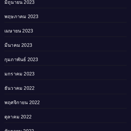
มิถุนายน 2023
พฤษภาคม 2023
เมษายน 2023
มีนาคม 2023
กุมภาพันธ์ 2023
มกราคม 2023
ธันวาคม 2022
พฤศจิกายน 2022
ตุลาคม 2022