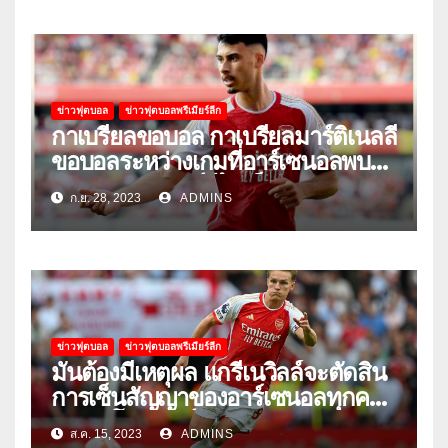
ข่าวฟุตบอล
ข่าวฟุตบอลพรีเมียร์ลีก
กาเบรียลขอบอล กาเบรียลมาร์ติเนลลี
ขอบอลระหว่างเกมที่อาร์เซนอลพบ
กับแมนเชสเตอร์ยูไนเต็ด
ก.ย. 28, 2023
ADMINS
ข่าวฟุตบอล
ข่าวฟุตบอลพรีเมียร์ลีก
มันต้องมีเหตุผล แกรีเนวิลล์จะตัดสิน
การเซ็นสัญญาของอาร์เซนอลทุกคน
ยกเว้นโอเดการ์ด
ส.ค. 15, 2023
ADMINS