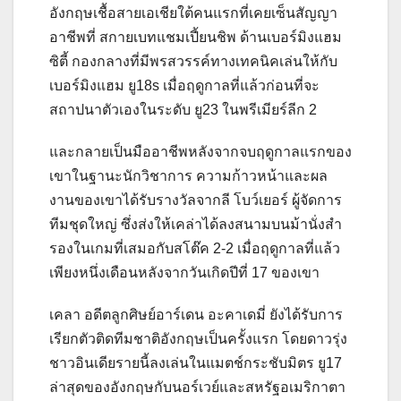
อังกฤษเชื้อสายเอเชียใต้คนแรกที่เคยเซ็นสัญญา
อาชีพที่ สกายเบทแชมเปี้ยนชิพ ด้านเบอร์มิงแฮม
ซิตี้ กองกลางที่มีพรสวรรค์ทางเทคนิคเล่นให้กับ
เบอร์มิงแฮม ยู18s เมื่อฤดูกาลที่แล้วก่อนที่จะ
สถาปนาตัวเองในระดับ ยู23 ในพรีเมียร์ลีก 2
และกลายเป็นมืออาชีพหลังจากจบฤดูกาลแรกของ
เขาในฐานะนักวิชาการ ความก้าวหน้าและผล
งานของเขาได้รับรางวัลจากลี โบว์เยอร์ ผู้จัดการ
ทีมชุดใหญ่ ซึ่งส่งให้เคล่าได้ลงสนามบนม้านั่งสํา
รองในเกมที่เสมอกับสโต๊ค 2-2 เมื่อฤดูกาลที่แล้ว
เพียงหนึ่งเดือนหลังจากวันเกิดปีที่ 17 ของเขา
เคลา อดีตลูกศิษย์อาร์เดน อะคาเดมี่ ยังได้รับการ
เรียกตัวติดทีมชาติอังกฤษเป็นครั้งแรก โดยดาวรุ่ง
ชาวอินเดียรายนี้ลงเล่นในแมตช์กระชับมิตร ยู17
ล่าสุดของอังกฤษกับนอร์เวย์และสหรัฐอเมริกาตา