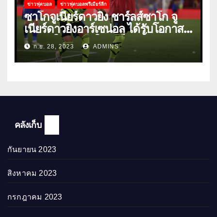
ข่าวฟุตบอล
ข่าวฟุตบอลพรีเมียร์ลีก
ซาโกจูเนียร์ดาวยิง ชาร์ลส์ซาโก จู
เนียร์ดาวยิงอาร์เซน่อล ได้รับโอกาส
ลงเล่นให้ทีมชุดใหญ่เป็นครั้งแรก
ก.ย. 28, 2023
ADMINS
คลังเก็บ
กันยายน 2023
สิงหาคม 2023
กรกฎาคม 2023