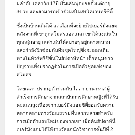
มลําดับ เคลาวัย 17ปี เริ่มเล่นฟุตบอลตั้งแต่อายุ
3ขวบ และสามารถเข้าร่วมสโมสรโคเวนทรีซิตี้
ซึ่งเป็นบ้านเกิดได้ แต่เลือกที่จะย้ายไปเบอร์มิงแฮม
หลังจากที่เขาถูกสโมสรสอดแนม เขาได้ลงเล่นใน
ทุกกลุ่มอายุ เคล่าเล่นได้สบายๆ อยู่กลางสนาม
และกําลังฝึกซ้อมกับทีมชุดใหญ่ซึ่งจะออกเดิน
ทางในทัวร์พรีซีซั่นในสัปดาห์หน้า เด็กหนุ่มชาว
ปัญจาบเพิ่งปรากฏตัวในการเปิดตัวชุดแข่งของ
สโมสร
โดยเคลา ปรากฏตัวร่วมกับ ไลลา บานาราส ผู้
สําเร็จการศึกษาจากสถาบันการศึกษาหญิงที่ได้รับ
คะแนนสูงเนื่องจากเบอร์มิงแฮมซิตี้ยอมรับความ
หลากหลายทางวัฒนธรรมที่หลากหลายสําหรับ
การเปิดตัวแถบใหม่ของพวกเขา เมื่อต้นสัปดาห์นี้
เบอร์มิงแฮมได้ให้รางวัลแก่นักวิชาการชั้นปีที่ 2