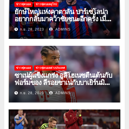
ข่าวฟุตบอล
ข่าวฟุตบอลยุโรป
ยักษ์ใหญ่แห่งคาตาลัน บาร์เซโลน่า
อยากกลับมาคว้าชัยชนะอีกครั้ง เมื่อ
พวกเขาเปิดบ้านรับมือเซบีย่าในลีก
ก.ย. 28, 2023
ADMINS
ข่าวฟุตบอล
ข่าวฟุตบอลต่างประเทศ
ซาเน่ผู้แข็งแกร่ง อูลี่โฮเนซตื่นเต้นกับ
ฟอร์มของ ลีรอยซาเน่กับบาเยิร์นมิ
วนิค
ก.ย. 28, 2023
ADMINS