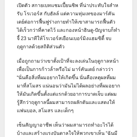
เปิดตัว สกายเบทแชมเปี้ยนชิพ ที่น่าประทับใจสําห
รับ โรเวอร์ส กับฮัลล์ แต่ความทุ่มเทของมาร์คัน
เดย์ต่อการฟื้นฟูร่างกายทําให้เขาสามารถฟื้นตัว
ได้เร็วกว่าที่คาดไว้ และกองหน้าฮินดู-ปัญจาบก็ทํา
จี้ 23 นาทีให้โรเวอร์สเยือนเบอร์มิงแฮมซิตี้ จบ
ฤดูกาลด้วยสถิติส่วนตัว
เมื่อถูกถามว่าเขาตั้งเป้าที่จะลงเล่นในฤดูกาลหน้า
เพื่อเป็นการก้าวล้ําหรือไม่ มาร์คันเดย์ กล่าวว่า
“นั่นคือสิ่งที่ผมอยากให้เกิดขึ้น นั่นคือเหตุผลที่ผม
มาที่สโมสร แน่นอนว่ามันไม่ได้ผลอย่างที่ผมอยาก
ให้มันเกิดขึ้นตั้งแต่แรกด้วยอาการบาดเจ็บ แต่ผม
รู้สึกว่าฤดูกาลนี้ผมสามารถผลักดันและแสดงให้
แฟนบอล, สโมสร และเด็กๆ
เซ็นสัญญาอาชีพ เห็นว่าผมสามารถทําอะไรได้
บ้างและสร้างแรงบันดาลใจให้พวกเขาเห็น “ฉันมี