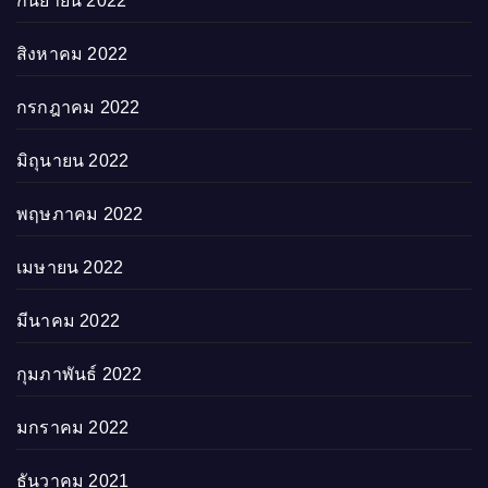
กันยายน 2022
สิงหาคม 2022
กรกฎาคม 2022
มิถุนายน 2022
พฤษภาคม 2022
เมษายน 2022
มีนาคม 2022
กุมภาพันธ์ 2022
มกราคม 2022
ธันวาคม 2021