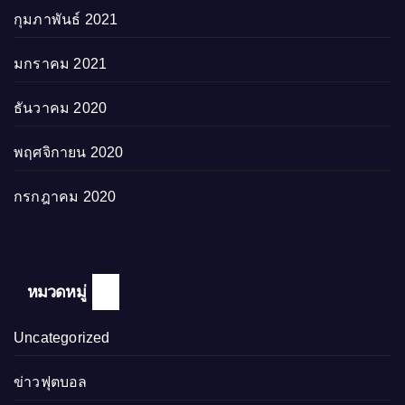
กุมภาพันธ์ 2021
มกราคม 2021
ธันวาคม 2020
พฤศจิกายน 2020
กรกฎาคม 2020
หมวดหมู่
Uncategorized
ข่าวฟุตบอล