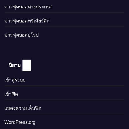
ข่าวฟุตบอลต่างประเทศ
ข่าวฟุตบอลพรีเมียร์ลีก
ข่าวฟุตบอลยุโรป
นิยาม
เข้าสู่ระบบ
เข้าฟีด
แสดงความเห็นฟีด
WordPress.org