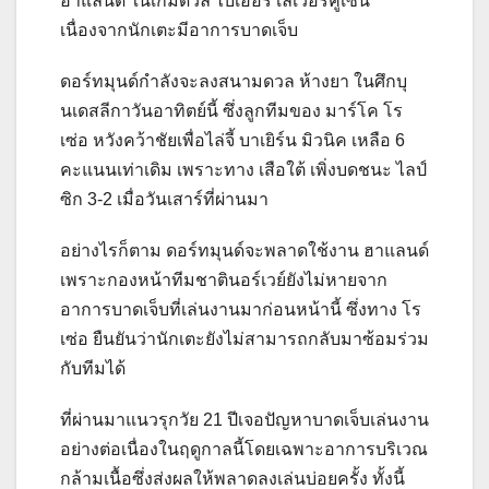
ฮาแลนด์ ในเกมดวล ไบเออร์ เลเวอร์คูเซ่น
เนื่องจากนักเตะมีอาการบาดเจ็บ
ดอร์ทมุนด์กำลังจะลงสนามดวล ห้างยา ในศึกบุ
นเดสลีกาวันอาทิตย์นี้ ซึ่งลูกทีมของ มาร์โค โร
เซ่อ หวังคว้าชัยเพื่อไล่จี้ บาเยิร์น มิวนิค เหลือ 6
คะแนนเท่าเดิม เพราะทาง เสือใต้ เพิ่งบดชนะ ไลป์
ซิก 3-2 เมื่อวันเสาร์ที่ผ่านมา
อย่างไรก็ตาม ดอร์ทมุนด์จะพลาดใช้งาน ฮาแลนด์
เพราะกองหน้าทีมชาตินอร์เวย์ยังไม่หายจาก
อาการบาดเจ็บที่เล่นงานมาก่อนหน้านี้ ซึ่งทาง โร
เซ่อ ยืนยันว่านักเตะยังไม่สามารถกลับมาซ้อมร่วม
กับทีมได้
ที่ผ่านมาแนวรุกวัย 21 ปีเจอปัญหาบาดเจ็บเล่นงาน
อย่างต่อเนื่องในฤดูกาลนี้โดยเฉพาะอาการบริเวณ
กล้ามเนื้อซึ่งส่งผลให้พลาดลงเล่นบ่อยครั้ง ทั้งนี้