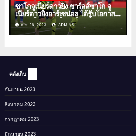
ซาโกจูเนียร์ดาวยิง ชาร์ลส์ซาโก จู
เนียร์ดาวยิงอาร์เซน่อล ได้รับโอกาส
ลงเล่นให้ทีมชุดใหญ่เป็นครั้งแรก
ก.ย. 28, 2023
ADMINS
คลังเก็บ
กันยายน 2023
สิงหาคม 2023
กรกฎาคม 2023
มิถุนายน 2023