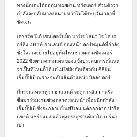
ทางนักเตะได้ออกมาเผยผ่าน ทวิตเตอร์ ส่วนตัวว่า
กำลังจะกลับมาลงสนามทว่าไม่ได้ระบุวันเวลาที่
ชัดเจน
เคราร์ด ปีเก้ เซนเตอร์แบ็ก บาร์เซโลน่า ไซโค เอ
อร์ลิ่ง เบราท์ ฮาแลนด์ กองหน้า ดอร์ทมุนด์ที่กำลัง
ชั่งใจว่าจะย้ายไปอยู่ทีมไหนช่วงตลาดซัมเมอร์
2022 ซึ่งตามความเห็นของแข้งประสบการณ์แนะ
ว่าเป็นที่ไหนก็ได้แต่ไม่ใช่สังกัดเดียวกับ คีลิยัน
เอ็มบั๊ปเป้ เพราะจะทับเส้นตำแหน่ง บัลลง ดอร์
มีกระแสหนาหูว่า ฮาแลนด์ จะถูก เรอัล มาดริด
ซื้อมาร่วมงานช่วงตลาดรอบหน้าเพื่อผนึกกำลัง
เอ็มบั๊ปเป้ ซึ่งจะกลายเป็นฟรีเอเยนต์ออกจาก ปารีส
แซงต์-แชร์กแมง แล้วพุ่งตรงสู่ซานติอาโก เบร์นา
เบว