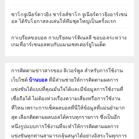
ซาโกจูเนียร์ดาวยิง ชาร์ลส์ซาโก จูเนียร์ดาวยิงอาร์เซน่
อล ได้รับโอกาสลงเล่นให้ทีมชุดใหญ่เป็นครั้งแรก
กาเบรียลขอบอล กาเบรียลมาร์ติเนลลี ขอบอลระหว่าง
เกมที่อาร์เซนอลพบกับแมนเชสเตอร์ยูไนเต็ด
การติดตามข่าวสารของ ลิเวอร์พูล สำหรับการใช้งาน
เว็บไซต์
บ้านบอล
ที่มีส่วนช่วยให้การติดตามผลการ
แข่งขันได้แบบที่คุณมั่นใจได้และมีข้อมูลการใช้งานที่
เชื่อถือได้ ไม่ต้องห่วงเรื่องความเสี่ยงหรือการใช้งาน
ที่ไหน เพราะการเช็คผลบอลที่นี่ให้ข้อมูลที่แม่นยำมาก
สุด เลือกติดตามผลบอลได้ครบทุกรายการ ซึ่งเป็นอีก
หนึ่งรูปแบบการใช้งานที่จะทำให้การติดตามผลการ
แข่งขันทุกท่านสามารถลุ้นสนุกได้อย่างอิสระในทุกการ