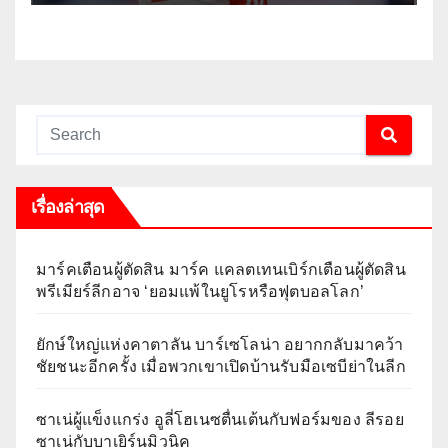
เรื่องล่าสุด
มาร์คเตือนผู้ตัดสิน มาร์ค แคลตเทนเบิร์กเตือนผู้ตัดสิน
พรีเมียร์ลีกอาจ ‘ยอมแพ้ในยูโรหรือฟุตบอลโลก’
ยักษ์ใหญ่แห่งคาตาลัน บาร์เซโลน่า อยากกลับมาคว้า
ชัยชนะอีกครั้ง เมื่อพวกเขาเปิดบ้านรับมือเซบีย่าในลีก
ซาเน่ผู้แข็งแกร่ง อูลี่โฮเนซตื่นเต้นกับฟอร์มของ ลีรอย
ซาเน่กับบาเยิร์นมิวนิค