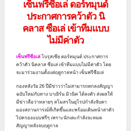
เซ็นฟรีซือเล่ ดอร์ทมุนด์
ประกาศการคว้าตัว นิ
คลาส ซือเล่ เข้าทีมแบบ
ไม่มีค่าตัว
เซ็นฟรีซือเล่
โบรุสเซีย ดอร์ทมุนด์ ประกาศการ
คว้าตัว นิคลาส ซือเล่ เข้าทีมแบบไม่มีค่าตัว โดย
จะมาร่วมงานตั้งแต่ฤดูกาลหน้า เซ็นฟรีซือเล่
กองหลังวัย 26 ปีมีข่าวว่าไม่สามารถตกลงสัญญา
ฉบับใหม่กับทาง บาเยิร์น มิวนิค ได้ลงตัว ส่งผลให้
มีข่าวลือว่าหลายๆ สโมสรในยุโรปกำลังจับตา
มองสถานการณ์ที่เกิดขึ้นและพร้อมเดินหน้าล่าตัว
ไปครองแบบฟรีๆ เพราะนักเตะกำลังจะหมด
สัญญาหลังจบฤดูกาล