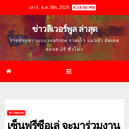
Skip
เสาร์. ส.ค. 8th, 2026
4:14:01 PM
to
content
ข่าวลิเวอร์พูล ล่าสุด
รายงานข่าวแบบ realtime รวดเร็ว แม่นยำ อัตเดต
ตลอด 24 ชั่วโมง
ข่าวฟุตบอล
เซ็นฟรีซือเล่ จะมาร่วมงาน