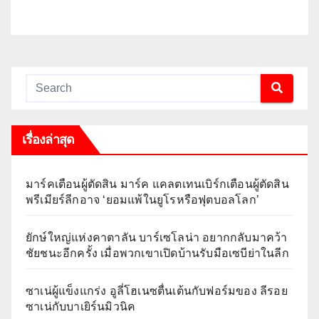
เรื่องล่าสุด
มาร์คเตือนผู้ตัดสิน มาร์ค แคลตเทนเบิร์กเตือนผู้ตัดสิน
พรีเมียร์ลีกอาจ ‘ยอมแพ้ในยูโรหรือฟุตบอลโลก’
ยักษ์ใหญ่แห่งคาตาลัน บาร์เซโลน่า อยากกลับมาคว้า
ชัยชนะอีกครั้ง เมื่อพวกเขาเปิดบ้านรับมือเซบีย่าในลีก
ซาเน่ผู้แข็งแกร่ง อูลี่โฮเนซตื่นเต้นกับฟอร์มของ ลีรอย
ซาเน่กับบาเยิร์นมิวนิค