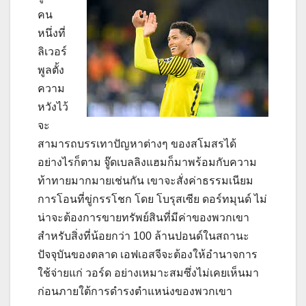
คน
หนึ่งที่
ลิเวอร์
พูลตั้ง
ความ
หวังไว้
จะ
สามารถบรรเทาปัญหาต่างๆ ของสโมสรได้
อย่างไรก็ตาม จู๊ดเบลลิงแฮมก็มาพร้อมกับความ
ท้าทายมากมายเช่นกัน เขาจะสั่งค่าธรรมเนียม
การโอนที่ขู่กรรโชก โดย โบรุสเซีย ดอร์ทมุนด์ ไม่
น่าจะต้องการขายทรัพย์สินที่มีค่าของพวกเขา
สำหรับสิ่งที่น้อยกว่า 100 ล้านปอนด์ในสถานะ
ปัจจุบันของตลาด เอฟเอสจีจะต้องให้อำนาจการ
ใช้จ่ายแก่ วอร์ด อย่างเหมาะสมซึ่งไม่เคยเห็นมา
ก่อนภายใต้การดำรงตำแหน่งของพวกเขา