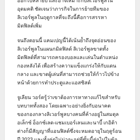
ออกไปหลายปี และอาจเหมาะกับลิเวอร์พูลใน
อุดมคติ ชัดเจนว่าภารกิจในการย้ายทีมของ
ลิเวอร์พูลในฤดูกาลที่จะถึงนี้คือการสรรหา
มิดฟิลด์เพิ่ม
จนถึงตอนนี้ แคมเปญนี้ได้เน้นย้ำถึงจุดอ่อนของ
ลิเวอร์พูลในแผนกมิดฟิลด์ ลิเวอร์พูลขาดทั้ง
มิดฟิลด์ที่สามารถครองบอลและเล่นในตำแหน่ง
กองหลังได้ เพื่อสร้างความแข็งแกร่งให้กับแดน
กลาง และขาดผู้เล่นที่สามารถช่วยให้ก้าวไปข้าง
หน้าด้วยการทำประตูและแอสซิสต์
จูเลียน วอร์ดรู้ว่าเขาต้องการหาทางแก้ไขสำหรับ
บทบาททั้งสอง โดยเฉพาะอย่างยิ่งกับอนาคต
ของกองกลางลิเวอร์พูลบางคนที่ค้างอยู่ในสมดุล
อเล็กซ์ อ็อกซ์เลด-แชมเบอร์เลนและนาบี้ เกอิต้า
ต่างก็มีสัญญาที่แอนฟิลด์ซึ่งจะหมดอายุในฤดูร้อน
ปี 2023 และทั้งคู่ดูไม่น่าจะอยู่ที่ขั้นนี้ต่อไปในข้อ