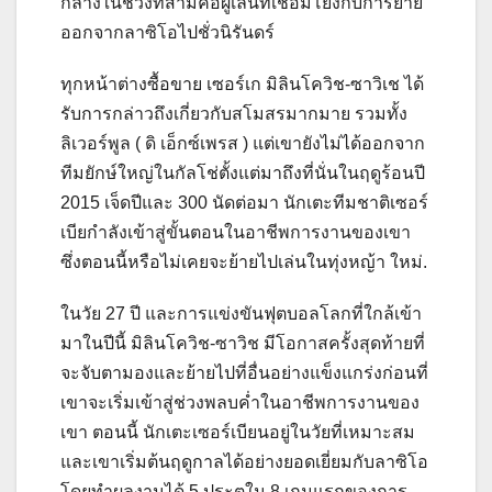
กลางในช่วงที่สามคือผู้เล่นที่เชื่อมโยงกับการย้าย
ออกจากลาซิโอไปชั่วนิรันดร์
ทุกหน้าต่างซื้อขาย เซอร์เก มิลินโควิช-ซาวิเช ได้
รับการกล่าวถึงเกี่ยวกับสโมสรมากมาย รวมทั้ง
ลิเวอร์พูล ( ดิ เอ็กซ์เพรส ) แต่เขายังไม่ได้ออกจาก
ทีมยักษ์ใหญ่ในกัลโช่ตั้งแต่มาถึงที่นั่นในฤดูร้อนปี
2015 เจ็ดปีและ 300 นัดต่อมา นักเตะทีมชาติเซอร์
เบียกำลังเข้าสู่ขั้นตอนในอาชีพการงานของเขา
ซึ่งตอนนี้หรือไม่เคยจะย้ายไปเล่นในทุ่งหญ้า ใหม่.
ในวัย 27 ปี และการแข่งขันฟุตบอลโลกที่ใกล้เข้า
มาในปีนี้ มิลินโควิช-ซาวิช มีโอกาสครั้งสุดท้ายที่
จะจับตามองและย้ายไปที่อื่นอย่างแข็งแกร่งก่อนที่
เขาจะเริ่มเข้าสู่ช่วงพลบค่ำในอาชีพการงานของ
เขา ตอนนี้ นักเตะเซอร์เบียนอยู่ในวัยที่เหมาะสม
และเขาเริ่มต้นฤดูกาลได้อย่างยอดเยี่ยมกับลาซิโอ
โดยทำผลงานได้ 5 ประตูใน 8 เกมแรกของการ