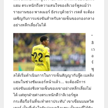
แฮม ตระหนักถึงความสนใจของลิเวอร์พูลแม้ว่า
รายงานของ พาลเมอร์ ยังระบุด้วยว่า เรดส์ จะต้อง
เผชิญกับการแข่งขันสำหรับลายเซ็นของกองกลาง
อย่างหลีกเลี่ยงไม่ได้
“
ลิ
เว
อ
ร์
พู
ลได้เริ่มดำเนินการในการเซ็นสัญญากับจู๊ด เบลลิง
แฮมในช่วงซัมเมอร์หน้าแล้ว… จะต้องมีการ
แข่งขันแย่งชิงลายเซ็นของเขาอย่างหลีกเลี่ยงไม่
ได้ แต่ทุกฝ่ายต่างตระหนักดีว่าลิเวอร์พูล
กระตือรือร้นที่จะทำตราประทับ” เขาเขียนบนทวิต
เตอร์ เป็นที่เข้าใจกันว่าเบลลิงแฮม เป็นคนที่ได้รับ