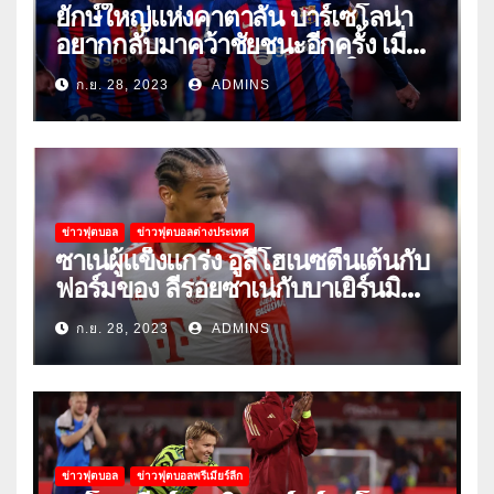
ยักษ์ใหญ่แห่งคาตาลัน บาร์เซโลน่า
อยากกลับมาคว้าชัยชนะอีกครั้ง เมื่อ
พวกเขาเปิดบ้านรับมือเซบีย่าในลีก
ก.ย. 28, 2023
ADMINS
ข่าวฟุตบอล
ข่าวฟุตบอลต่างประเทศ
ซาเน่ผู้แข็งแกร่ง อูลี่โฮเนซตื่นเต้นกับ
ฟอร์มของ ลีรอยซาเน่กับบาเยิร์นมิ
วนิค
ก.ย. 28, 2023
ADMINS
ข่าวฟุตบอล
ข่าวฟุตบอลพรีเมียร์ลีก