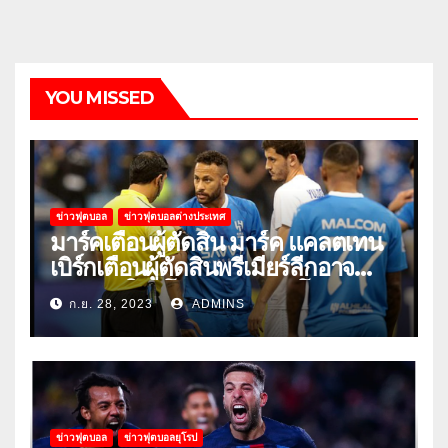
YOU MISSED
ข่าวฟุตบอล
ข่าวฟุตบอลต่างประเทศ
มาร์คเตือนผู้ตัดสิน มาร์ค แคลตเทน
เบิร์กเตือนผู้ตัดสินพรีเมียร์ลีกอาจ
‘ยอมแพ้ในยูโรหรือฟุตบอลโลก’
ก.ย. 28, 2023
ADMINS
ข่าวฟุตบอล
ข่าวฟุตบอลยุโรป