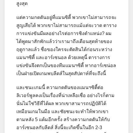
สูงสุด
แต่ความกดดันอยู่ที่แมนซิตี้ พวกเขาไม่สามารถจะ
สูญเสียได้ พวกเขาไม่สามารถแม้แต่จะวาด
ตาราง
การแข่งขันมีผลอย่างไรต่อการชิงตำแหน่ง?
ผม
ได้พูดมาสักพักแล้วว่าเรามาถึงเดือนสุดท้ายของ
ฤดูกาลแล้ว ชื่อของใครจะตัดสินได้ก่อนระหว่าง
แมนฯซิตี้ และอาร์เซนอล
ด้วยเหตุนี้ ตารางการ
แข่งขันจึงตกเป็นของทีมแมนฯซิตี้
หากอาร์เซน่อล
เป็นฝ่ายเปิดเกมพบลีดส์ในสุดสัปดาห์ที่จะถึงนี้
และชนะเกมนี้ ความกดดันของแมนฯซิตี้ต่อ
ลิเวอร์พูลคงเป็นเรื่องที่น่าเหลือเชื่อ
อย่างไรก็ตาม
นั่นไม่ใช่วิธีที่ได้ผล พวกเขาสามารถปฏิบัติได้
เหมือนเกมในมือ และชัยชนะจะทำให้พวกเขา
ตามหลัง 5 แต้มอีกครั้ง สร้างความกดดันให้กับ
อาร์เซนอลกับลีดส์
สิ่งนี้จะเกิดขึ้นในอีก 2-3