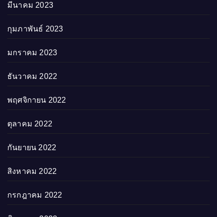
มีนาคม 2023
กุมภาพันธ์ 2023
มกราคม 2023
ธันวาคม 2022
พฤศจิกายน 2022
ตุลาคม 2022
กันยายน 2022
สิงหาคม 2022
กรกฎาคม 2022