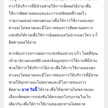
การให้บริการที่มีส่วนช่วยให้การเช็คผลได้ง่าย เพื่อ
ให้การติดตามผลบอลและการเขช้คผลที่รวดเร็ว
รายงานผลอย่างตรงตรงมาเพื่อให้การใช้งานของทุก
ท่านจะไม่พลาดและมีโอกาสของการติดตามผลการ
แข่งขันได้ง่ายเพื่อให้การลุ้นผลบอลไม่ยากและใคร ๆ ก็
ติดตามผลได้ง่าย
หากต้องการทราบผลการแข่งขันอย่างรวเร็ว โดยที่คุณ
เข้ามายัง ผลบอล88 แหล่งข้อมูลทุกการใช้งานที่มีส่วน
ช่วยให้การใช้บริการได้ง่าย เพื่อให้การใช้งานของทุก
ท่านจะไม่พลาดและมีโอกาสของการให้บริการที่มีส่วน
ช่วยให้ทุกท่านจะไม่พลาดและมีโอกาสของการ
ติดตาม
มวย วันนี้
ได้ง่าย เพื่อให้ทุกท่านไม่พลาดและ
เลือกเช็คผลการแข่งขันได้ครบทุกโปรแกรมในเว็บ
เดียวกัน เพื่อให้การใช้งานของทุกท่านไม่พลาด