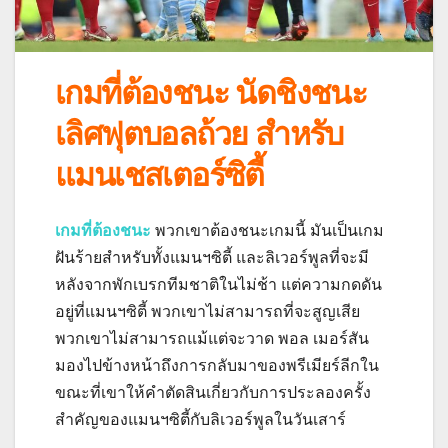
เกมที่ต้องชนะ นัดชิงชนะ
เลิศฟุตบอลถ้วย สําหรับ
แมนเชสเตอร์ซิตี้
เกมที่ต้องชนะ
พวกเขาต้องชนะเกมนี้ มันเป็นเกม
ฝันร้ายสําหรับทั้งแมนฯซิตี้ และลิเวอร์พูลที่จะมี
หลังจากพักเบรกทีมชาติในไม่ช้า แต่ความกดดัน
อยู่ที่แมนฯซิตี้ พวกเขาไม่สามารถที่จะสูญเสีย
พวกเขาไม่สามารถแม้แต่จะวาด
พอล เมอร์สัน
มองไปข้างหน้าถึงการกลับมาของพรีเมียร์ลีกใน
ขณะที่เขาให้คําตัดสินเกี่ยวกับการประลองครั้ง
สําคัญของแมนฯซิตี้กับลิเวอร์พูลในวันเสาร์