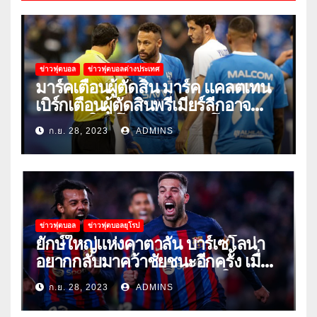
ข่าวฟุตบอล
ข่าวฟุตบอลต่างประเทศ
มาร์คเตือนผู้ตัดสิน มาร์ค แคลตเทน
เบิร์กเตือนผู้ตัดสินพรีเมียร์ลีกอาจ
‘ยอมแพ้ในยูโรหรือฟุตบอลโลก’
ก.ย. 28, 2023
ADMINS
ข่าวฟุตบอล
ข่าวฟุตบอลยุโรป
ยักษ์ใหญ่แห่งคาตาลัน บาร์เซโลน่า
อยากกลับมาคว้าชัยชนะอีกครั้ง เมื่อ
พวกเขาเปิดบ้านรับมือเซบีย่าในลีก
ก.ย. 28, 2023
ADMINS