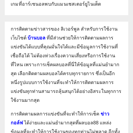
เกมที่อาร์เซนอลพบกับแมนเชสเตอร์ยูไนเต็ด
การติดตามข่าวสารของ ลิเวอร์พูล สำหรับการใช้งาน
เว็บไซต์
บ้านบอล
ที่มีส่วนช่วยให้การติดตามผลการ
แข่งขันได้แบบที่คุณมั่นใจได้และมีข้อมูลการใช้งานที่
เชื่อถือได้ ไม่ต้องห่วงเรื่องความเสี่ยงหรือการใช้งาน
ที่ไหน เพราะการเช็คผลบอลที่นี่ให้ข้อมูลที่แม่นยำมาก
สุด เลือกติดตามผลบอลได้ครบทุกรายการ ซึ่งเป็นอีก
หนึ่งรูปแบบการใช้งานที่จะทำให้การติดตามผลการ
แข่งขันทุกท่านสามารถลุ้นสนุกได้อย่างอิสระในทุกการ
ใช้งานมากสุด
การติดตามผลการแข่งขันที่จะทำให้การเช็ค
ข่าว
กอล์ฟ
ได้ง่ายและแม่นยำมากสุดที่ผลบอล88 แหล่ง
ข้อมูลที่จะทำให้การใช้งานของทุกท่านไม่พลาด อีกทั้ง