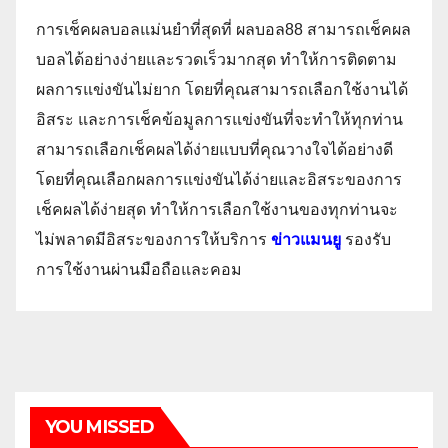
การเช็คผลบอลแม่นยำที่สุดที่ ผลบอล88 สามารถเช็คผล
บอลได้อย่างง่ายและรวดเร็วมากสุด ทำให้การติดตาม
ผลการแข่งขันไม่ยาก โดยที่คุณสามารถเลือกใช้งานได้
อิสระ และการเช็คข้อมูลการแข่งขันที่จะทำให้ทุกท่าน
สามารถเลือกเช็คผลได้ง่ายแบบที่คุณวางใจได้อย่างดี
โดยที่คุณเลือกผลการแข่งขันได้ง่ายและอิสระของการ
เช็คผลได้ง่ายสุด ทำให้การเลือกใช้งานของทุกท่านจะ
ไม่พลาดมีอิสระของการให้บริการ
ข่าวแมนยู
รองรับ
การใช้งานผ่านมือถือและคอม
YOU MISSED