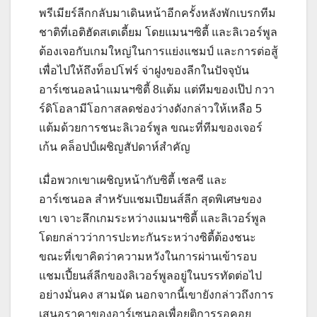
พรีเมียร์ลีกกลับมาเดินหน้าอีกครั้งหลังพักเบรกทีม
ชาติที่เอติฮัดสเตเดี้ยม โดยแมนฯซิตี้ และลิเวอร์พูล
ต้องเจอกับเกมใหญ่ในการแย่งแชมป์ และการต่อสู้
เพื่อไปให้ถึงท็อปโฟร์
จ่าฝูงของลีกในปัจจุบัน
อาร์เซนอลนำแมนฯซิตี้ 8แต้ม แต่ทีมของเป๊ป กวา
ร์ดิโอลามีโอกาสลดช่องว่างดังกล่าวให้เหลือ 5
แต้มด้วยการชนะลิเวอร์พูล ขณะที่ทีมของเจอร์
เก้น คล็อปป์เผชิญสัปดาห์สำคัญ
เมื่อพวกเขาเผชิญหน้ากับซิตี้ เชลซี และ
อาร์เซนอล สำหรับแชมเปียนส์ลีก
สุดพิเศษของ
เขา เจาะลึกเกมระหว่างแมนฯซิตี้ และลิเวอร์พูล
โดยกล่าวว่าการปะทะกันระหว่างซิตี้ต้องชนะ
ขณะที่เขาคิดว่าความหวังในการผ่านเข้ารอบ
แชมเปี้ยนส์ลีกของลิเวอร์พูลอยู่ในบรรทัดต่อไป
อย่างมั่นคง สามนัด
นอกจากนี้เขายังกล่าวถึงการ
เสนอราคาของอาร์เซนอลเพื่อยุติการรอคอย