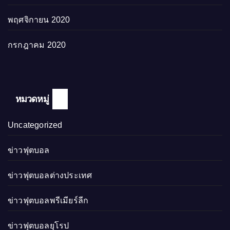
พฤศจิกายน 2020
กรกฎาคม 2020
หมวดหมู่
Uncategorized
ข่าวฟุตบอล
ข่าวฟุตบอลต่างประเทศ
ข่าวฟุตบอลพรีเมียร์ลีก
ข่าวฟุตบอลยุโรป