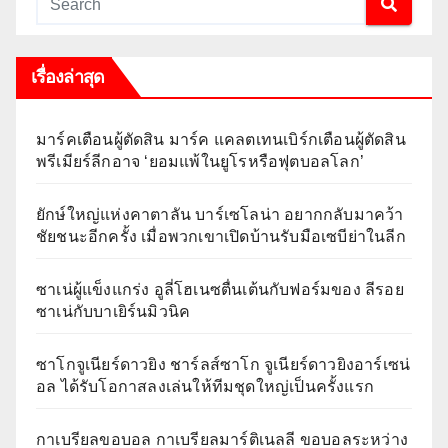
เรื่องล่าสุด
มาร์คเตือนผู้ตัดสิน มาร์ค แคลตเทนเบิร์กเตือนผู้ตัดสิน
พรีเมียร์ลีกอาจ ‘ยอมแพ้ในยูโรหรือฟุตบอลโลก’
ยักษ์ใหญ่แห่งคาตาลัน บาร์เซโลน่า อยากกลับมาคว้า
ชัยชนะอีกครั้ง เมื่อพวกเขาเปิดบ้านรับมือเซบีย่าในลีก
ซาเน่ผู้แข็งแกร่ง อูลี่โฮเนซตื่นเต้นกับฟอร์มของ ลีรอย
ซาเน่กับบาเยิร์นมิวนิค
ซาโกจูเนียร์ดาวยิง ชาร์ลส์ซาโก จูเนียร์ดาวยิงอาร์เซน่
อล ได้รับโอกาสลงเล่นให้ทีมชุดใหญ่เป็นครั้งแรก
กาเบรียลขอบอล กาเบรียลมาร์ติเนลลี ขอบอลระหว่าง