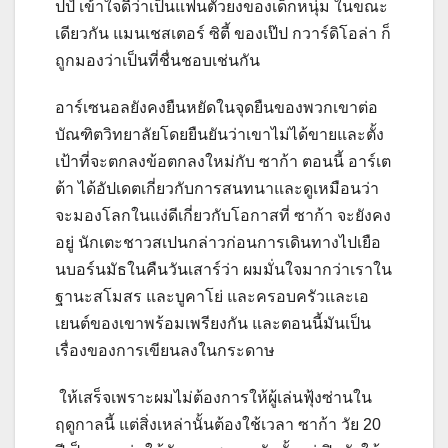
ปป์ เข้าใจดีว่าเป็นแฟนตัวยงของเด็กหนุ่ม ในขณะ
เดียวกัน แมนเชสเตอร์ ซิตี้ ของเป๊ป กวาร์ดิโอล่า ก็
ถูกมองว่าเป็นที่ชื่นชอบเช่นกัน
อาร์เซนอลยังคงยืนหยัดในจุดยืนของพวกเขาต่อ
บัณฑิตวิทยาลัยโดยยืนยันว่าเขาไม่ได้ขายและตั้ง
เป้าที่จะตกลงข้อตกลงใหม่กับ ซาก้า ตอนนี้ อาร์เต
ต้า ได้อัปเดตเกี่ยวกับการสนทนาและดูเหมือนว่า
จะมองโลกในแง่ดีเกี่ยวกับโอกาสที่ ซาก้า จะยังคง
อยู่
นักเตะชาวสเปนกล่าวก่อนการเดินทางไปเยือ
นบอร์นมัธในคืนวันเสาร์ว่า ผมมั่นใจมากว่าเราใน
ฐานะสโมสร และบูคาโย่ และครอบครัวและเอ
เยนต์ของเขาพร้อมเพรียงกัน และตอนนี้มันเป็น
เรื่องของการเขียนลงในกระดาษ
ให้เสร็จเพราะผมไม่ต้องการให้ผู้เล่นฟุ้งซ่านใน
ฤดูกาลนี้ แต่สิ่งเหล่านั้นต้องใช้เวลา ซาก้า วัย 20