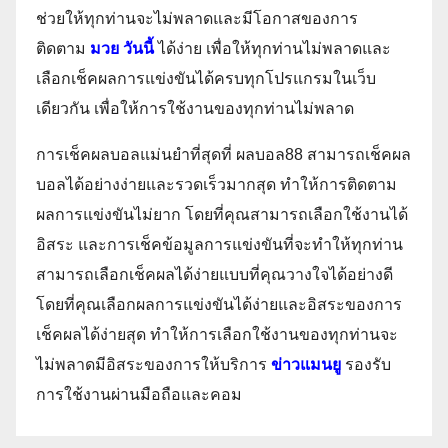
ช่วยให้ทุกท่านจะไม่พลาดและมีโอกาสของการ
ติดตาม
มวย วันนี้
ได้ง่าย เพื่อให้ทุกท่านไม่พลาดและ
เลือกเช็คผลการแข่งขันได้ครบทุกโปรแกรมในเว็บ
เดียวกัน เพื่อให้การใช้งานของทุกท่านไม่พลาด
การเช็คผลบอลแม่นยำที่สุดที่ ผลบอล88 สามารถเช็คผล
บอลได้อย่างง่ายและรวดเร็วมากสุด ทำให้การติดตาม
ผลการแข่งขันไม่ยาก โดยที่คุณสามารถเลือกใช้งานได้
อิสระ และการเช็คข้อมูลการแข่งขันที่จะทำให้ทุกท่าน
สามารถเลือกเช็คผลได้ง่ายแบบที่คุณวางใจได้อย่างดี
โดยที่คุณเลือกผลการแข่งขันได้ง่ายและอิสระของการ
เช็คผลได้ง่ายสุด ทำให้การเลือกใช้งานของทุกท่านจะ
ไม่พลาดมีอิสระของการให้บริการ
ข่าวแมนยู
รองรับ
การใช้งานผ่านมือถือและคอม