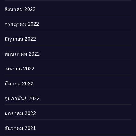
สิงหาคม 2022
กรกฎาคม 2022
มิถุนายน 2022
พฤษภาคม 2022
เมษายน 2022
มีนาคม 2022
กุมภาพันธ์ 2022
มกราคม 2022
ธันวาคม 2021