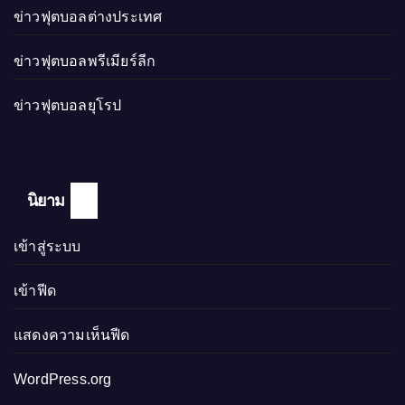
ข่าวฟุตบอลต่างประเทศ
ข่าวฟุตบอลพรีเมียร์ลีก
ข่าวฟุตบอลยุโรป
นิยาม
เข้าสู่ระบบ
เข้าฟีด
แสดงความเห็นฟีด
WordPress.org