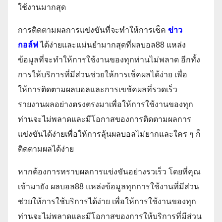
ใช้งานมากสุด
การติดตามผลการแข่งขันที่จะทำให้การเช็ค
ข่าว
กอล์ฟ
ได้ง่ายและแม่นยำมากสุดที่ผลบอล88 แหล่ง
ข้อมูลที่จะทำให้การใช้งานของทุกท่านไม่พลาด อีกทั้ง
การให้บริการที่มีส่วนช่วยให้การเช็คผลได้ง่าย เพื่อ
ให้การติดตามผลบอลและการเขช้คผลที่รวดเร็ว
รายงานผลอย่างตรงตรงมาเพื่อให้การใช้งานของทุก
ท่านจะไม่พลาดและมีโอกาสของการติดตามผลการ
แข่งขันได้ง่ายเพื่อให้การลุ้นผลบอลไม่ยากและใคร ๆ ก็
ติดตามผลได้ง่าย
หากต้องการทราบผลการแข่งขันอย่างรวเร็ว โดยที่คุณ
เข้ามายัง ผลบอล88 แหล่งข้อมูลทุกการใช้งานที่มีส่วน
ช่วยให้การใช้บริการได้ง่าย เพื่อให้การใช้งานของทุก
ท่านจะไม่พลาดและมีโอกาสของการให้บริการที่มีส่วน