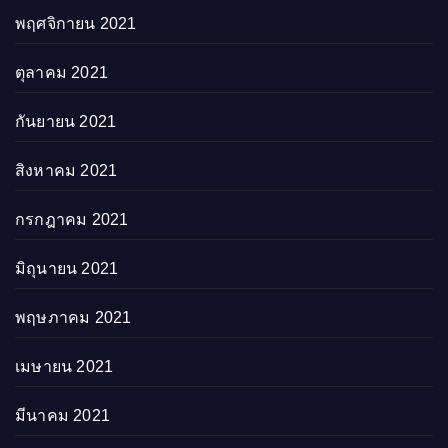
พฤศจิกายน 2021
ตุลาคม 2021
กันยายน 2021
สิงหาคม 2021
กรกฎาคม 2021
มิถุนายน 2021
พฤษภาคม 2021
เมษายน 2021
มีนาคม 2021