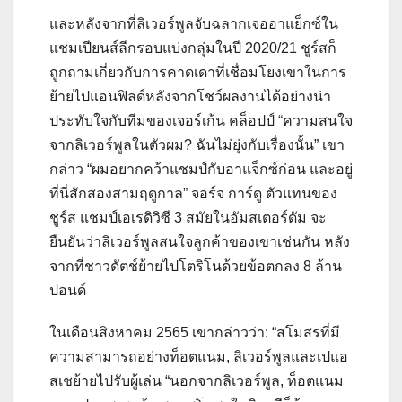
และหลังจากที่ลิเวอร์พูลจับฉลากเจออาแย็กซ์ใน
แชมเปียนส์ลีกรอบแบ่งกลุ่มในปี 2020/21 ชูร์สก็
ถูกถามเกี่ยวกับการคาดเดาที่เชื่อมโยงเขาในการ
ย้ายไปแอนฟิลด์หลังจากโชว์ผลงานได้อย่างน่า
ประทับใจกับทีมของเจอร์เก้น คล็อปป์ “ความสนใจ
จากลิเวอร์พูลในตัวผม? ฉันไม่ยุ่งกับเรื่องนั้น” เขา
กล่าว “ผมอยากคว้าแชมป์กับอาแจ็กซ์ก่อน และอยู่
ที่นี่สักสองสามฤดูกาล” จอร์จ การ์ดู ตัวแทนของ
ชูร์ส แชมป์เอเรดิวิซี 3 สมัยในอัมสเตอร์ดัม จะ
ยืนยันว่าลิเวอร์พูลสนใจลูกค้าของเขาเช่นกัน หลัง
จากที่ชาวดัตช์ย้ายไปโตริโนด้วยข้อตกลง 8 ล้าน
ปอนด์
ในเดือนสิงหาคม 2565 เขากล่าวว่า: “สโมสรที่มี
ความสามารถอย่างท็อตแนม, ลิเวอร์พูลและเปแอ
สเชย้ายไปรับผู้เล่น “นอกจากลิเวอร์พูล, ท็อตแนม