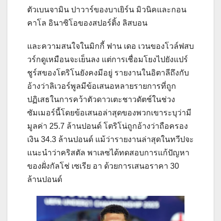
ตัวเบนจามิน ปาวาร์ของบาเยิร์น มิวนิคและกอน
คาโล อินาซิโอของสปอร์ติ้ง ลิสบอน
และความสนใจในมิกกี้ ฟาน เดอ เวนของโวล์ฟสบ
วร์กดูเหมือนจะเย็นลง แต่การเชื่อมโยงไปยังแปร์
ชูร์สของโตริโนยังคงมีอยู่ รายงานในอิตาลีถึงกับ
อ้างว่าลิเวอร์พูลมีข้อเสนอหลายรายการที่ถูก
ปฏิเสธในการคว้าตัวดาวเตะชาวดัตช์ในช่วง
ซัมเมอร์นี้โดยข้อเสนอล่าสุดของพวกเขาระบุว่ามี
มูลค่า 25.7 ล้านปอนด์ โตริโน่ถูกอ้างว่าถือครอง
เงิน 34.3 ล้านปอนด์ แม้ว่ารายงานล่าสุดในทวีปจะ
แนะนำว่าคริสตัล พาเลซได้ทดสอบการแก้ปัญหา
ของฝั่งกัลโช่ เซเรีย อา ด้วยการเสนอราคา 30
ล้านปอนด์