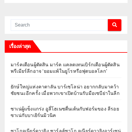
เรื่องล่าสุด
มาร์คเตือนผู้ตัดสิน มาร์ค แคลตเทนเบิร์กเตือนผู้ตัดสิน
พรีเมียร์ลีกอาจ ‘ยอมแพ้ในยูโรหรือฟุตบอลโลก’
ยักษ์ใหญ่แห่งคาตาลัน บาร์เซโลน่า อยากกลับมาคว้า
ชัยชนะอีกครั้ง เมื่อพวกเขาเปิดบ้านรับมือเซบีย่าในลีก
ซาเน่ผู้แข็งแกร่ง อูลี่โฮเนซตื่นเต้นกับฟอร์มของ ลีรอย
ซาเน่กับบาเยิร์นมิวนิค
ซาโกจูเนียร์ดาวยิง ชาร์ลส์ซาโก จูเนียร์ดาวยิงอาร์เซน่