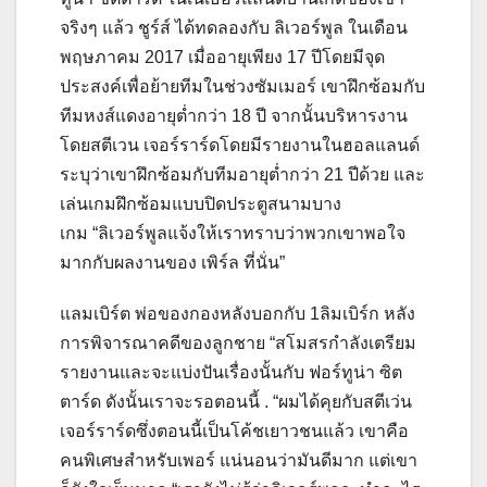
จริงๆ แล้ว ชูร์ส์ ได้ทดลองกับ ลิเวอร์พูล ในเดือน
พฤษภาคม 2017 เมื่ออายุเพียง 17 ปีโดยมีจุด
ประสงค์เพื่อย้ายทีมในช่วงซัมเมอร์ เขาฝึกซ้อมกับ
ทีมหงส์แดงอายุต่ำกว่า 18 ปี จากนั้นบริหารงาน
โดยสตีเวน เจอร์ราร์ดโดยมีรายงานในฮอลแลนด์
ระบุว่าเขาฝึกซ้อมกับทีมอายุต่ำกว่า 21 ปีด้วย และ
เล่นเกมฝึกซ้อมแบบปิดประตูสนามบาง
เกม “ลิเวอร์พูลแจ้งให้เราทราบว่าพวกเขาพอใจ
มากกับผลงานของ เพิร์ล ที่นั่น”
แลมเบิร์ต พ่อของกองหลังบอกกับ 1ลิมเบิร์ก หลัง
การพิจารณาคดีของลูกชาย “สโมสรกำลังเตรียม
รายงานและจะแบ่งปันเรื่องนั้นกับ ฟอร์ทูน่า ซิต
ตาร์ด ดังนั้นเราจะรอตอนนี้ . “ผมได้คุยกับสตีเว่น
เจอร์ราร์ดซึ่งตอนนี้เป็นโค้ชเยาวชนแล้ว เขาคือ
คนพิเศษสำหรับเพอร์ แน่นอนว่ามันดีมาก แต่เขา