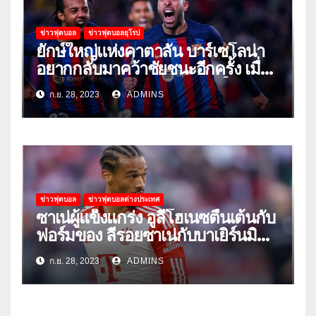
ข่าวฟุตบอล
ข่าวฟุตบอลยุโรป
ยักษ์ใหญ่แห่งคาตาลัน บาร์เซโลน่า
อยากกลับมาคว้าชัยชนะอีกครั้ง เมื่อ
พวกเขาเปิดบ้านรับมือเซบีย่าในลีก
ก.ย. 28, 2023
ADMINS
ข่าวฟุตบอล
ข่าวฟุตบอลต่างประเทศ
ซาเน่ผู้แข็งแกร่ง อูลี่โฮเนซตื่นเต้นกับ
ฟอร์มของ ลีรอยซาเน่กับบาเยิร์นมิ
วนิค
ก.ย. 28, 2023
ADMINS