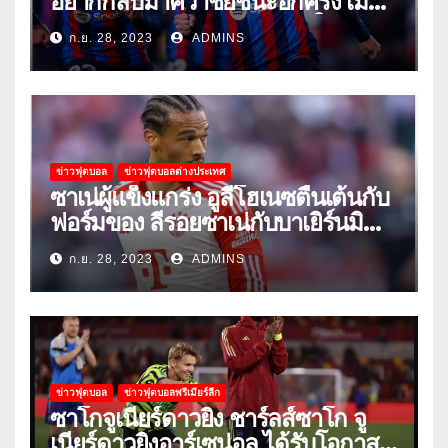
อยากกลับมาคว้าชัยชนะอีกครั้ง เมื่อ
พวกเขาเปิดบ้านรับมือเซบีย่าในลีก
ก.ย. 28, 2023
ADMINS
ข่าวฟุตบอล
ข่าวฟุตบอลต่างประเทศ
ซาเน่ผู้แข็งแกร่ง อูลี่โฮเนซตื่นเต้นกับ
ฟอร์มของ ลีรอยซาเน่กับบาเยิร์นมิ
วนิค
ก.ย. 28, 2023
ADMINS
ข่าวฟุตบอล
ข่าวฟุตบอลพรีเมียร์ลีก
ซาโกจูเนียร์ดาวยิง ชาร์ลส์ซาโก จู
เนียร์ดาวยิงอาร์เซน่อล ได้รับโอกาส