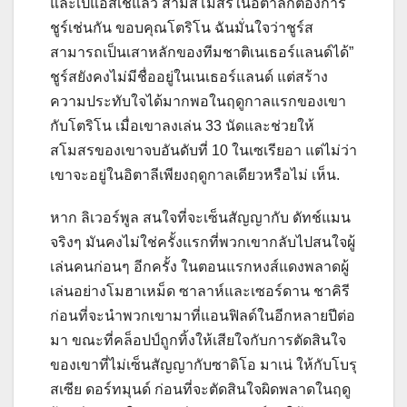
และเปแอสเชแล้ว สามสโมสรในอิตาลีก็ต้องการ
ชูร์เช่นกัน ขอบคุณโตริโน ฉันมั่นใจว่าชูร์ส
สามารถเป็นเสาหลักของทีมชาติเนเธอร์แลนด์ได้”
ชูร์สยังคงไม่มีชื่ออยู่ในเนเธอร์แลนด์ แต่สร้าง
ความประทับใจได้มากพอในฤดูกาลแรกของเขา
กับโตริโน เมื่อเขาลงเล่น 33 นัดและช่วยให้
สโมสรของเขาจบอันดับที่ 10 ในเซเรียอา แต่ไม่ว่า
เขาจะอยู่ในอิตาลีเพียงฤดูกาลเดียวหรือไม่ เห็น.
หาก ลิเวอร์พูล สนใจที่จะเซ็นสัญญากับ ดัทช์แมน
จริงๆ มันคงไม่ใช่ครั้งแรกที่พวกเขากลับไปสนใจผู้
เล่นคนก่อนๆ อีกครั้ง ในตอนแรกหงส์แดงพลาดผู้
เล่นอย่างโมฮาเหม็ด ซาลาห์และเซอร์ดาน ชาคิรี
ก่อนที่จะนำพวกเขามาที่แอนฟิลด์ในอีกหลายปีต่อ
มา ขณะที่คล็อปป์ถูกทิ้งให้เสียใจกับการตัดสินใจ
ของเขาที่ไม่เซ็นสัญญากับซาดิโอ มาเน่ ให้กับโบรุ
สเซีย ดอร์ทมุนด์ ก่อนที่จะตัดสินใจผิดพลาดในฤดู