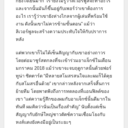
ก็ยังใจเย็นมาก “เรายังไม่รู้ว่าลิเวอร์พูลจะทำอะไร
และจากนั้นมันก็ขึ้นอยู่กับเพอร์ว่าเขาต้องการ
อะไร เรารู้ว่าเขายังห่างไกลจากผู้เล่นที่พร้อมใช้
งาน ดังนั้นเขาไม่ควรข้ามขั้นตอน” แม้ว่า
ลิเวอร์พูลจะสร้างความประทับใจให้กับปราการ
หลัง
แต่พวกเขาก็ไม่ได้เซ็นสัญญากับเขาอย่างถาวร
โดยต่อมาชูร์สตกลงที่จะเข้าร่วมอาแจ็กซ์ในเดือน
มกราคม 2018 แม้ว่าเขาจะจบฤดูกาลนั้นด้วยฟอร์
ทูน่า ซิตตาร์ด “มีหลายสโมสรสนใจและผมก็ได้คุย
กับสโมสรอื่นด้วย” เขากล่าวหลังจากเสร็จสิ้นการ
ย้ายทีม โดยพาดพิงถึงการทดลองที่แอนฟิลด์ของ
เขา “แต่ความรู้สึกของผมกับอาแจ็กซ์นั้นดีมากใน
ทันที ผมคิดว่านั่นเป็นเรื่องสำคัญ” นับตั้งแต่เซ็น
สัญญากับยักษ์ใหญ่ชาวดัตช์ความเชื่อมโยงกับ
หงส์แดงยังคงมีอยู่เป็นระยะๆ