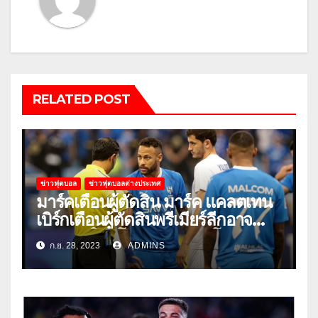
RELATED POST
ข่าวฟุตบอล
ข่าวฟุตบอลต่างประเทศ
มาร์คเตือนผู้ตัดสิน มาร์ค แคลตเทน
เบิร์กเตือนผู้ตัดสินพรีเมียร์ลีกอาจ
‘ยอมแพ้ในยูโรหรือฟุตบอลโลก’
ก.ย. 28, 2023
ADMINS