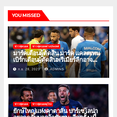
YOU MISSED
ข่าวฟุตบอล
ข่าวฟุตบอลต่างประเทศ
มาร์คเตือนผู้ตัดสิน มาร์ค แคลตเทน
เบิร์กเตือนผู้ตัดสินพรีเมียร์ลีกอาจ
‘ยอมแพ้ในยูโรหรือฟุตบอลโลก’
ก.ย. 28, 2023
ADMINS
ข่าวฟุตบอล
ข่าวฟุตบอลยุโรป
ยักษ์ใหญ่แห่งคาตาลัน บาร์เซโลน่า