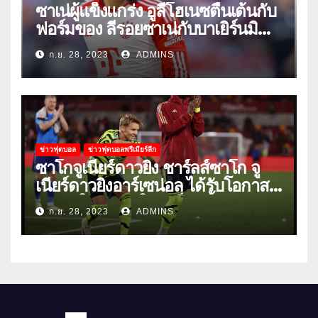
ซาเน่ผู้แข็งแกร่ง อูลี่โฮเนซตื่นเต้นกับ
ฟอร์มของ ลีรอยซาเน่กับบาเยิร์นมิ
วนิค
ก.ย. 28, 2023
ADMINS
ข่าวฟุตบอล
ข่าวฟุตบอลพรีเมียร์ลีก
ซาโกจูเนียร์ดาวยิง ชาร์ลส์ซาโก จู
เนียร์ดาวยิงอาร์เซน่อล ได้รับโอกาส
ลงเล่นให้ทีมชุดใหญ่เป็นครั้งแรก
ก.ย. 28, 2023
ADMINS