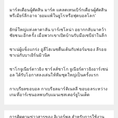
มาร์คเตือนผู้ตัดสิน มาร์ค แคลตเทนเบิร์กเตือนผู้ตัดสิน
พรีเมียร์ลีกอาจ ‘ยอมแพ้ในยูโรหรือฟุตบอลโลก’
ยักษ์ใหญ่แห่งคาตาลัน บาร์เซโลน่า อยากกลับมาคว้า
ชัยชนะอีกครั้ง เมื่อพวกเขาเปิดบ้านรับมือเซบีย่าในลีก
ซาเน่ผู้แข็งแกร่ง อูลี่โฮเนซตื่นเต้นกับฟอร์มของ ลีรอย
ซาเน่กับบาเยิร์นมิวนิค
ซาโกจูเนียร์ดาวยิง ชาร์ลส์ซาโก จูเนียร์ดาวยิงอาร์เซน่
อล ได้รับโอกาสลงเล่นให้ทีมชุดใหญ่เป็นครั้งแรก
กาเบรียลขอบอล กาเบรียลมาร์ติเนลลี ขอบอลระหว่าง
เกมที่อาร์เซนอลพบกับแมนเชสเตอร์ยูไนเต็ด
การติดตามข่าวสารของ ลิเวอร์พูล สำหรับการใช้งาน