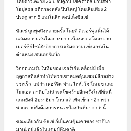
โดยดาวเตะวัย 26 ปี จับคู่กับ โซคราติส ปาปัสทา
โธปูลอส อดีตกองหลัง ปืนใหญ่ โดยเสียเพียง 2
ประตู จาก 5 เกมในลีก หงษ์เล็งซิสเซ่
ซิสเซ่ ถูกพูดถึงหลายครั้ง โดยที่ ลิเวอร์พูลนั้นได้
แสดงความสนใจอย่างมาก เนื่องจากสโมสรจาก
เมอร์ซี่ย์ไซด์ยังต้องการเสริมความแข็งแกร่งใน
ตำแหน่งเซนเตอร์แบ็ก
วิกฤตเกมรับในทีมของ เจอร์เก้น คล็อปป์ เมื่อ
ฤดูกาลที่แล้วทำให้พวกเขาหมดลุ้นแชมป์ลีกอย่าง
รวดเร็ว แม้ว่า เฟอร์จิล ฟาน ไดค์, โจ โกเมซ และ
โฌแอล มาติป ไม่น่าจะโชคร้ายอีกครั้งในซีซั่นนี้
แถมยังมี อิบราฮิมา โกนาเต้ เพิ่มเข้ามาอีก ทว่า
พวกเขาก็ยังต้องการหน่วยป้องกันที่มากกว่านี้
ขณะเดียวกัน ซิสเซ่ ก็เป็นคนคุ้นเคยของ ซาดิโอ
มาเน่ อยู่แล้วในแคมป์ทีมชาติ