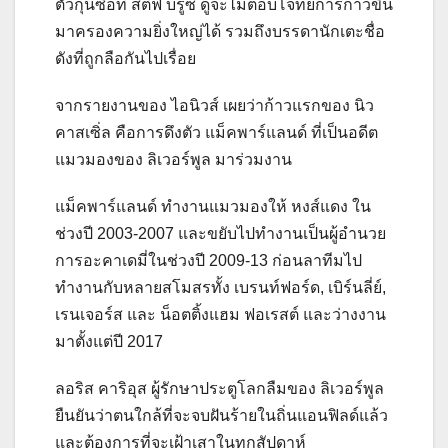
ตัวกุนซือที่ สตีฟ บรูซ ดูจะไม่ตอบโจทย์การก้าวขึ้น
มาครองความยิ่งใหญ่ได้ รวมถึงบรรดานักเตะชื่อ
ดังที่ถูกลือกันไปเรื่อย
จากรายงานของ ไอนิวส์ เผยว่าก้าวแรกของ นิว
คาสเซิ่ล คือการดึงตัว แม็คพาร์แลนด์ ที่เป็นอดีต
แมวมองของ ลิเวอร์พูล มาร่วมงาน
แม็คพาร์แลนด์ ทำงานแมวมองให้ หงส์แดง ใน
ช่วงปี 2003-2007 และขยับไปทำงานเป็นผู้อำนวย
การอะคาเดมี่ในช่วงปี 2009-13 ก่อนลาทีมไป
ทำงานกับหลายสโมสรทั้ง เบรนท์ฟอร์ด, เบิร์นลี่ย์,
เรนเจอร์ส และ น็อตติ้งแฮม ฟอเรสต์ และว่างงาน
มาตั้งแต่ปี 2017
ลอริส คาริอุส ผู้รักษาประตูโลกลืมของ ลิเวอร์พูล
ยืนยันว่าตนใกล้ที่จะจบฝันร้ายในถิ่นแอนฟิลด์แล้ว
และต้องการที่จะเฝ้าเสาในทุกสัปดาห์