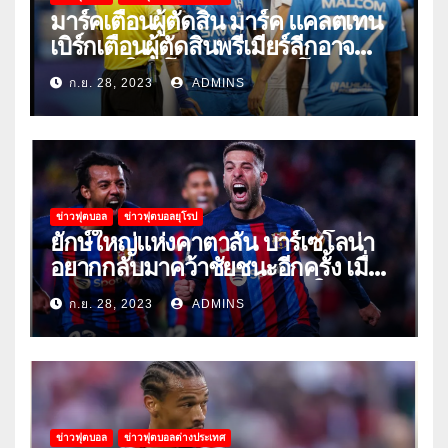
มาร์คเตือนผู้ตัดสิน มาร์ค แคลตเทน
เบิร์กเตือนผู้ตัดสินพรีเมียร์ลีกอาจ
‘ยอมแพ้ในยูโรหรือฟุตบอลโลก’
ก.ย. 28, 2023
ADMINS
ข่าวฟุตบอล
ข่าวฟุตบอลยุโรป
ยักษ์ใหญ่แห่งคาตาลัน บาร์เซโลน่า
อยากกลับมาคว้าชัยชนะอีกครั้ง เมื่อ
พวกเขาเปิดบ้านรับมือเซบีย่าในลีก
ก.ย. 28, 2023
ADMINS
ข่าวฟุตบอล
ข่าวฟุตบอลต่างประเทศ