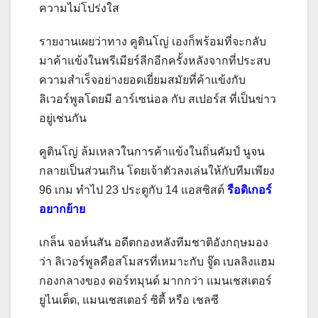
ความไม่โปร่งใส
รายงานเผยว่าทาง คูตินโญ่ เองก็พร้อมที่จะกลับ
มาค้าแข้งในพรีเมียร์ลีกอีกครั้งหลังจากที่ประสบ
ความสำเร็จอย่างยอดเยี่ยมสมัยที่ค้าแข้งกับ
ลิเวอร์พูลโดยมี อาร์เซน่อล กับ สเปอร์ส ที่เป็นข่าว
อยู่เช่นกัน
คูตินโญ่ ล้มเหลวในการค้าแข้งในถิ่นคัมป์ นูจน
กลายเป็นส่วนเกิน โดยเจ้าตัวลงเล่นให้กับทีมเพียง
96 เกม ทำไป 23 ประตูกับ 14 แอสซิสต์
รือดิเกอร์
อยากย้าย
เกล็น จอห์นสัน อดีตกองหลังทีมชาติอังกฤษมอง
ว่า ลิเวอร์พูลคือสโมสรที่เหมาะกับ จู๊ด เบลลิงแฮม
กองกลางของ ดอร์ทมุนด์ มากกว่า แมนเชสเตอร์
ยูไนเต็ด, แมนเชสเตอร์ ซิตี้ หรือ เชลซี