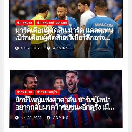
ข่าวฟุตบอล
ข่าวฟุตบอลต่างประเทศ
มาร์คเตือนผู้ตัดสิน มาร์ค แคลตเทน
เบิร์กเตือนผู้ตัดสินพรีเมียร์ลีกอาจ
‘ยอมแพ้ในยูโรหรือฟุตบอลโลก’
ก.ย. 28, 2023
ADMINS
ข่าวฟุตบอล
ข่าวฟุตบอลยุโรป
ยักษ์ใหญ่แห่งคาตาลัน บาร์เซโลน่า
อยากกลับมาคว้าชัยชนะอีกครั้ง เมื่อ
พวกเขาเปิดบ้านรับมือเซบีย่าในลีก
ก.ย. 28, 2023
ADMINS