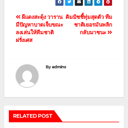
แนะแนว
ผีแดงสะดุ้ง วาราน
คิมมิชชี้ทุ่มสุดตัว ทีม
มีปัญหาบาดเจ็บขณะ
ชาติเยอรมันพลิก
เรื่อง
ลงเล่นให้ทีมชาติ
กลับมาชนะ
ฝรั่งเศส
By
admins
RELATED POST