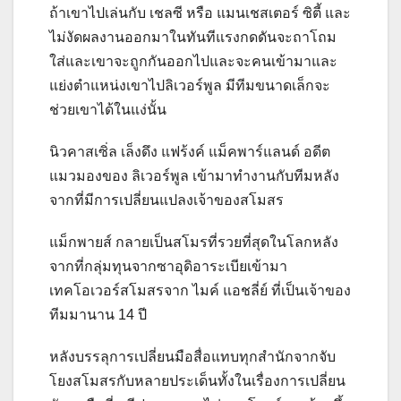
ถ้าเขาไปเล่นกับ เชลซี หรือ แมนเชสเตอร์ ซิตี้ และ
ไม่งัดผลงานออกมาในทันทีแรงกดดันจะถาโถม
ใส่และเขาจะถูกกันออกไปและจะคนเข้ามาและ
แย่งตำแหน่งเขาไป
ลิเวอร์พูล มีทีมขนาดเล็กจะ
ช่วยเขาได้ในแง่นั้น
นิวคาสเซิ่ล เล็งดึง แฟร้งค์ แม็คพาร์แลนด์ อดีต
แมวมองของ ลิเวอร์พูล เข้ามาทำงานกับทีมหลัง
จากที่มีการเปลี่ยนแปลงเจ้าของสโมสร
แม็กพายส์ กลายเป็นสโมรที่รวยที่สุดในโลกหลัง
จากที่กลุ่มทุนจากซาอุดิอาระเบียเข้ามา
เทคโอเวอร์สโมสรจาก ไมค์ แอชลี่ย์ ที่เป็นเจ้าของ
ทีมมานาน 14 ปี
หลังบรรลุการเปลี่ยนมือสื่อแทบทุกสำนักจากจับ
โยงสโมสรกับหลายประเด็นทั้งในเรื่องการเปลี่ยน