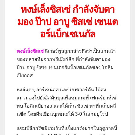
หงษ์เล็งซิสเซ่ กำลังจับตา
มอง ป๊าป อาบู ซิสเซ่ เซนเต
อร์แบ็กเซเนกัล
หงษ์เล็งซิสเซ่
ลิเวอร์พูลถูกกล่าวถึงว่าเป็นแกนนำ
ของหลายทีมจากพรีเมียร์ลีก ที่กำลังจับตามอง
ป๊าป อาบู ซิสเซ่ เซนเตอร์แบ็กเซเนกัลของ โอลิม
เปียกอส
หงส์แดง, อาร์เซน่อล และ เอฟเวอร์ตัน ได้ส่ง
แมวมองไปยังอิสตันบูลเพื่อชมเกมที่ เฟเนร์บาห์เช่
พบ โอลิมเปียกอส และได้เห็น ซิสเซ่ พาทีมเก็บคลี
นชีต โดยทีมเยือนบุกชนะได้ 3-0 ในเกมยุโรป
แชมป์ลีกกรีซมีเกมรับที่แข็งแกร่งมากในฤดูกาลนี้