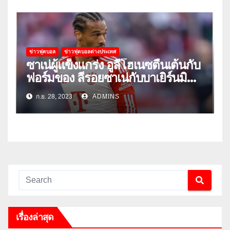
ข่าวฟุตบอล
ข่าวฟุตบอลต่างประเทศ
ซาเน่ผู้แข็งแกร่ง อูลี่โฮเนซตื่นเต้นกับ
ฟอร์มของ ลีรอยซาเน่กับบาเยิร์นมิ
วนิค
ก.ย. 28, 2023
ADMINS
เรื่องล่าสุด