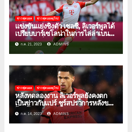
ข่าวฟุตบอล
ข่าวฟุตบอลยุโรป
แข่งขันแย่งชิงตัว เชลซี, ลิเวอร์พูลได้
เปรียบบาร์เซโลน่าในการไล่ล่าเบนจา
มิน ปาวาร์
ก.ค. 21, 2023
ADMINS
ข่าวฟุตบอล
ข่าวฟุตบอลยุโรป
หลังทดลองงาน ลิเวอร์พูลยังคงตก
เป็นข่าวกับแปร์ ชูร์สปราการหลังของ
โตริโน่
ก.ค. 14, 2023
ADMINS