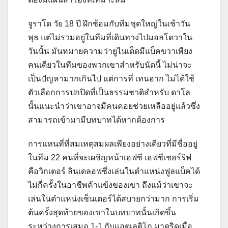
จูราโด วัย 18 ปี ฝึกซ้อมกับทีมชุดใหญ่ในเช้าวัน
พุธ แต่ไม่รวมอยู่ในทีมที่เดินทางไปมอลโดวาใน
วันนั้น มันหมายความว่ายูไนเต็ดมีแบ็คขวาเพียง
คนเดียวในทีมของพวกเขาสำหรับนัดนี้ ไม่น่าจะ
เป็นปัญหามากเกินไป แต่การที่ เทนฮาก ไม่ได้ใช้
ตัวเลือกการปกปิดที่เป็นธรรมชาติสำหรับ ดาโล
นั้นแนะนำว่าเขาอาจมีคนคอยช่วยเหลืออยู่แล้วซึ่ง
สามารถเข้ามามีบทบาทได้หากต้องการ
การแทนที่ที่สมเหตุสมผลเพียงอย่างเดียวที่มีชื่ออยู่
ในทีม 22 คนที่จะเผชิญหน้าเอฟซี เอฟซีเชอร์ริฟ
คือวิกเตอร์ ลินเดลอฟซึ่งเล่นในตำแหน่งฟูลแบ็คได้
ไม่กี่ครั้งในอาชีพค้าแข้งของเขา ถึงแม้ว่าเขาจะ
เล่นในตำแหน่งเซ็นเตอร์ได้สบายกว่ามาก การเริ่ม
ต้นครั้งสุดท้ายของเขาในบทบาทนั้นเกิดขึ้น
ระหว่างการเสมอ 1-1 กับแอตเลติโก มาดริดเมื่อ