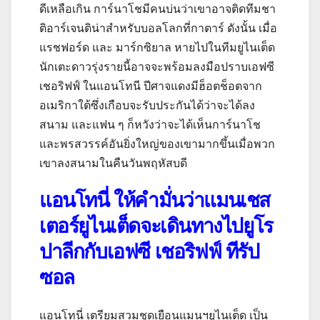
ดีเหลือเกิน การ์นาโชมีคนบ่นว่าเขาอาจติดทีมชา
ติอาร์เจนติน่าสำหรับบอลโลกที่กาตาร์ ดังนั้น เมื่อ
แรชฟอร์ด และ มาร์กซิยาล หายไปในทีมยูไนเต็ด
นักเตะดาวรุ่งรายนี้อาจจะพร้อมลงมือปราบเอฟซี
เชอริฟฟ์ ในแอนโทนี ปีศาจแดงมีฮ็อตช็อตจาก
อเมริกาใต้ซึ่งเกือบจะรับประกันได้ว่าจะได้ลง
สนาม และแฟน ๆ ก็หวังว่าจะได้เห็นการ์นาโช
และพรสวรรค์อันยิ่งใหญ่ของเขามากขึ้นเมื่อพวก
เขาลงสนามในคืนวันพฤหัสบดี
แอนโทนี่ ให้คำมั่นว่าแมนเชส
เตอร์ยูไนเต็ดจะเดินทางไปยูโร
ปาลีกกับเอฟซี เชอริฟฟ์ ทีรัป
ซอล
แอนโทนี่ เตรียมสวมชุดเยือนแมนฯยูไนเต็ด เป็น