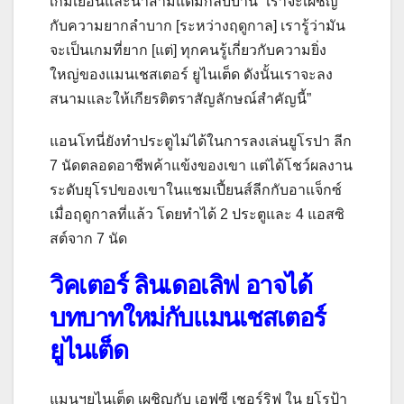
เกมเยือนและนำสามแต้มกลับบ้าน “เราจะเผชิญ
กับความยากลำบาก [ระหว่างฤดูกาล] เรารู้ว่ามัน
จะเป็นเกมที่ยาก [แต่] ทุกคนรู้เกี่ยวกับความยิ่ง
ใหญ่ของแมนเชสเตอร์ ยูไนเต็ด ดังนั้นเราจะลง
สนามและให้เกียรติตราสัญลักษณ์สำคัญนี้”
แอนโทนี่ยังทำประตูไม่ได้ในการลงเล่นยูโรปา ลีก
7 นัดตลอดอาชีพค้าแข้งของเขา แต่ได้โชว์ผลงาน
ระดับยุโรปของเขาในแชมเปี้ยนส์ลีกกับอาแจ็กซ์
เมื่อฤดูกาลที่แล้ว โดยทำได้ 2 ประตูและ 4 แอสซิ
สต์จาก 7 นัด
วิคเตอร์ ลินเดอเลิฟ อาจได้
บทบาทใหม่กับแมนเชสเตอร์
ยูไนเต็ด
แมนฯยูไนเต็ด เผชิญกับ เอฟซี เชอร์ริฟ ใน ยูโรป้า