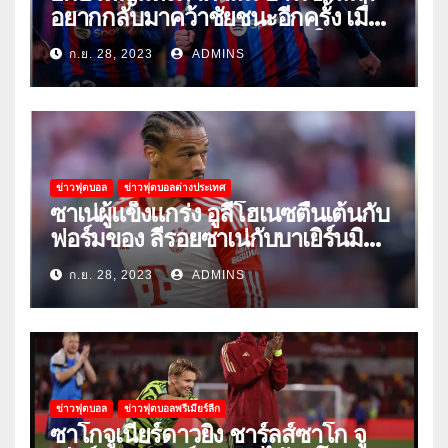
อยากกลับมาคว้าชัยชนะอีกครั้ง เมื่อ
พวกเขาเปิดบ้านรับมือเซบีย่าในลีก
ก.ย. 28, 2023
ADMINS
ข่าวฟุตบอล
ข่าวฟุตบอลต่างประเทศ
ซาเน่ผู้แข็งแกร่ง อูลี่โฮเนซตื่นเต้นกับ
ฟอร์มของ ลีรอยซาเน่กับบาเยิร์นมิ
วนิค
ก.ย. 28, 2023
ADMINS
ข่าวฟุตบอล
ข่าวฟุตบอลพรีเมียร์ลีก
ซาโกจูเนียร์ดาวยิง ชาร์ลส์ซาโก จู