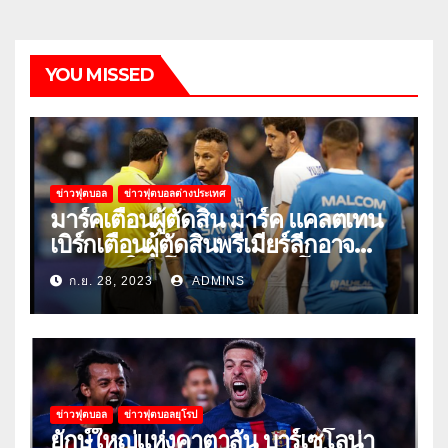
YOU MISSED
ข่าวฟุตบอล
ข่าวฟุตบอลต่างประเทศ
มาร์คเตือนผู้ตัดสิน มาร์ค แคลตเทน
เบิร์กเตือนผู้ตัดสินพรีเมียร์ลีกอาจ
‘ยอมแพ้ในยูโรหรือฟุตบอลโลก’
ก.ย. 28, 2023
ADMINS
ข่าวฟุตบอล
ข่าวฟุตบอลยุโรป
ยักษ์ใหญ่แห่งคาตาลัน บาร์เซโลน่า