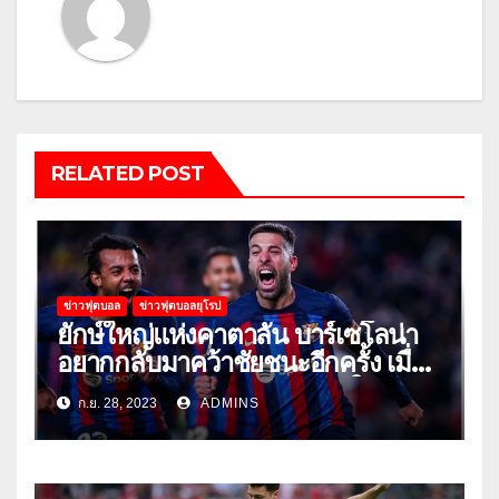
RELATED POST
ข่าวฟุตบอล
ข่าวฟุตบอลยุโรป
ยักษ์ใหญ่แห่งคาตาลัน บาร์เซโลน่า
อยากกลับมาคว้าชัยชนะอีกครั้ง เมื่อ
พวกเขาเปิดบ้านรับมือเซบีย่าในลีก
ก.ย. 28, 2023
ADMINS