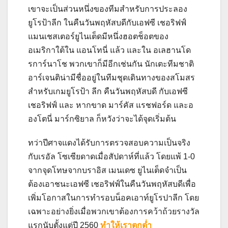
เขาจะเป็นส่วนหนึ่งของทีมสำหรับการประลอง
ยูโรป้าลีก ในคืนวันพฤหัสบดีกับเอฟซี เชอริฟฟ์
แมนเชสเตอร์ยูไนเต็ดมีหนึ่งฮอตช็อตของ
อเมริกาใต้ใน แอนโทนี่ แล้ว และใน อเลฮานโด
รการ์นาโช พวกเขาก็มีอีกเช่นกัน นักเตะทีมชาติ
อาร์เจนติน่ามีชื่ออยู่ในทีมชุดเดินทางของสโมสร
สำหรับเกมยูโรป้า ลีก คืนวันพฤหัสบดี กับเอฟซี
เชอริฟฟ์ และ หากขาด มาร์คัส แรชฟอร์ด และอ
องโตนี่ มาร์กซิยาล ก็หวังว่าจะได้จุดเริ่มต้น
ทว่าปีศาจแดงได้รับการตรวจสอบความเป็นจริง
กับเรอัล โซเซียดาดเมื่อสัปดาห์ที่แล้ว โดยแพ้ 1-0
จากจุดโทษจากบราอิส เมนเดซ ยูไนเต็ดจำเป็น
ต้องเอาชนะเอฟซี เชอริฟฟ์ในคืนวันพฤหัสบดีเพื่อ
เพิ่มโอกาสในการทำรอบน็อคเอาท์ยูโรปาลีก โดย
เฉพาะอย่างยิ่งเมื่อพวกเขาต้องการคว้าถ้วยรางวัล
แรกนับตั้งแต่ปี 2560
ทำให้เราตกต่ำ