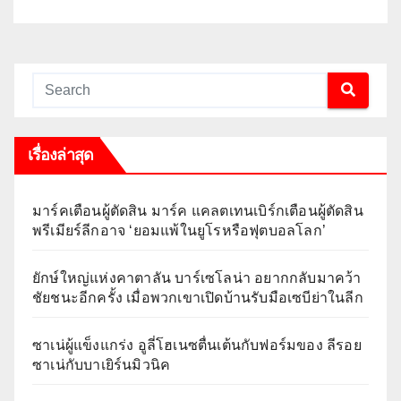
เรื่องล่าสุด
มาร์คเตือนผู้ตัดสิน มาร์ค แคลตเทนเบิร์กเตือนผู้ตัดสิน
พรีเมียร์ลีกอาจ ‘ยอมแพ้ในยูโรหรือฟุตบอลโลก’
ยักษ์ใหญ่แห่งคาตาลัน บาร์เซโลน่า อยากกลับมาคว้า
ชัยชนะอีกครั้ง เมื่อพวกเขาเปิดบ้านรับมือเซบีย่าในลีก
ซาเน่ผู้แข็งแกร่ง อูลี่โฮเนซตื่นเต้นกับฟอร์มของ ลีรอย
ซาเน่กับบาเยิร์นมิวนิค