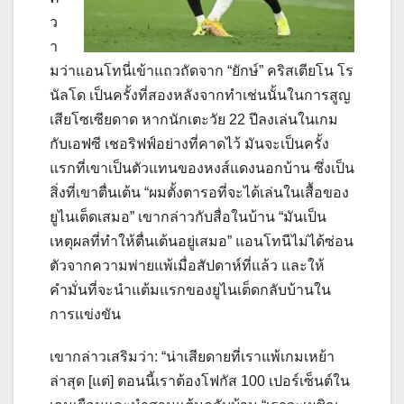
ว
า
มว่าแอนโทนี่เข้าแถวถัดจาก “ยักษ์” คริสเตียโน โร
นัลโด เป็นครั้งที่สองหลังจากทำเช่นนั้นในการสูญ
เสียโซเซียดาด หากนักเตะวัย 22 ปีลงเล่นในเกม
กับเอฟซี เชอริฟฟ์อย่างที่คาดไว้ มันจะเป็นครั้ง
แรกที่เขาเป็นตัวแทนของหงส์แดงนอกบ้าน ซึ่งเป็น
สิ่งที่เขาตื่นเต้น “ผมตั้งตารอที่จะได้เล่นในเสื้อของ
ยูไนเต็ดเสมอ” เขากล่าวกับสื่อในบ้าน “มันเป็น
เหตุผลที่ทำให้ตื่นเต้นอยู่เสมอ” แอนโทนีไม่ได้ซ่อน
ตัวจากความพ่ายแพ้เมื่อสัปดาห์ที่แล้ว และให้
คำมั่นที่จะนำแต้มแรกของยูไนเต็ดกลับบ้านใน
การแข่งขัน
เขากล่าวเสริมว่า: “น่าเสียดายที่เราแพ้เกมเหย้า
ล่าสุด [แต่] ตอนนี้เราต้องโฟกัส 100 เปอร์เซ็นต์ใน