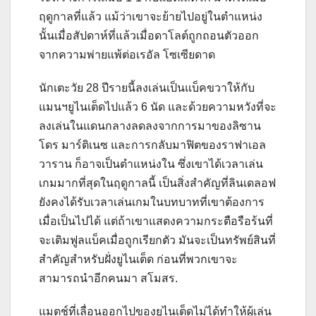
ฤดูกาลที่แล้ว แม้ว่าเขาจะย้ายไปอยู่ในตำแหน่ง
นั้นเมื่อสัปดาห์ที่แล้วเมื่อดาโลต์ถูกถอนตัวออก
จากความพ่ายแพ้ต่อเรอัล โซเซียดาด
นักเตะวัย 28 ปีรายนี้ลงเล่นเป็นแบ็คขวาให้กับ
แมนฯยูไนเต็ดไปแล้ว 6 นัด และด้วยความหวังที่จะ
ลงเล่นในแดนกลางลดลงจากการมาของลิซาน
โดร มาร์ติเนซ และการกลับมาฟิตของราฟาเอล
วาราน ก็อาจเป็นตำแหน่งใน ซึ่งเขาได้เวลาเล่น
เกมมากที่สุดในฤดูกาลนี้ เป็นสิ่งสำคัญที่ลินเดลอฟ
ยังคงได้รับเวลาเล่นเกมในบทบาทที่เขาต้องการ
เมื่อเป็นไปได้ แต่ถ้าเขาแสดงความกระตือรือร้นที่
จะเติมฟูลแบ็คเมื่อถูกเรียกตัว มันจะเป็นทรัพย์สินที่
สำคัญสำหรับฝั่งยูไนเต็ด ก่อนที่พวกเขาจะ
สามารถนำอีกคนมา สโมสร.
แมตช์ที่เลื่อนออกไปของยูไนเต็ดไม่ได้ทำให้ผู้เล่น