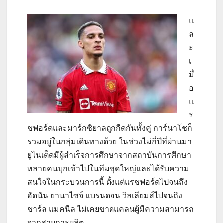
แ
ล
ะ
เ
มื่
อ
แ
ร
ชฟอร์ดและมาร์กซิยาลถูกกีดกันทั้งคู่ การ์นาโชก็
รวมอยู่ในกลุ่มเดินทางด้วย ในช่วงไม่กี่ปีที่ผ่านมา
ยูไนเต็ดมีผู้สำเร็จการศึกษาจากสถาบันการศึกษา
หลายคนบุกเข้าไปในทีมชุดใหญ่และได้รับความ
สนใจในกระบวนการนี้ ตั้งแต่แรชฟอร์ดไปจนถึง
อัดนัน ยานาไซจ์ แบรนดอน วิลเลียมส์ไปจนถึง
ชาร์ล แมคนีล ไม่เคยขาดแคลนผู้มีความสามารถ
จากสายการผลิต