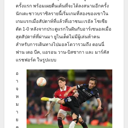
ครั้งแรก พร้อมเผยตื่นเต้นที่จะได้ลงสนามอีกครั้ง
นักเตะชาวบราซิลรายนี้เริ่มเกมที่สองของเขาใน
เกมแรกเมื่อสัปดาห์ที่แล้วที่เอาชนะเรอัล โซเซีย
ดัด 1-0 หลังจากประตูแรกในฝันกับอาร์เซนอลเมื่อ
สุดสัปดาห์ที่ผ่านมา ยูไนเต็ดไม่มีผู้เล่นห้าคน
สำหรับการเดินทางไปมอลโดวารวมถึง ดอนนี่
ฟาน เดอ บีค, แอรอน วาน-บิสซากา และ มาร์คัส
แรชฟอร์ด ในรูปแบบ
อ
า
จ
ห
ม
า
ย
ค