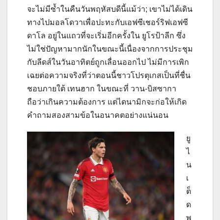
จะไม่มีซ้ำในคืนวันพฤหัสบดีนี้แม้ว่า; เขาไม่ได้เดิน
ทางไปมอลโดวาเพื่อปะทะกับเอฟซีเชอร์ริฟเอฟซี
ดาโล อยู่ในแถวที่จะเริ่มอีกครั้งใน ยูโรป้าลีก ซึ่ง
ไม่ใช่ปัญหามากนักในขณะนี้เนื่องจากการประชุม
กับลีดส์ในวันอาทิตย์ถูกเลื่อนออกไป ไม่มีการเพิก
เฉยต่อความจริงที่ว่าตอนนี้ชาวโปรตุเกสเป็นที่ชื่น
ชอบภายใต้ เทนฮาก ในขณะที่ วาน-บิสซากา
ถือว่าเกินความต้องการ แต่ไดนามิกจะก่อให้เกิด
คำถามสองสามข้อในอนาคตอย่างแน่นอน
ยู
ไ
น
เ
ต็
ด
พ