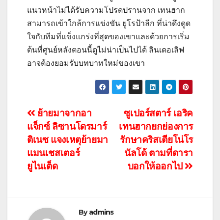
แนวหน้าไม่ได้รับความโปรดปรานจาก เทนฮาก
สามารถเข้าใกล้การแข่งขัน ยูโรป้าลีก ที่น่าดึงดูด
ใจกับทีมที่แข็งแกร่งที่สุดของเขาและด้วยการเริ่ม
ต้นที่ศูนย์หลังตอนนี้ดูไม่น่าเป็นไปได้ ลินเดอเลิฟ
อาจต้องยอมรับบทบาทใหม่ของเขา
แนะแนว
ย้ายมาจากอา
ซูเปอร์สตาร์ เอริค
แจ็กซ์ ลิซานโดรมาร์
เทนฮากยกย่องการ
เรื่อง
ติเนซ แจงเหตุย้ายมา
รักษาคริสเตียโน่โร
แมนเชสเตอร์
นัลโด้ ตามที่ดารา
ยูไนเต็ด
บอกให้ออกไป
By
admins