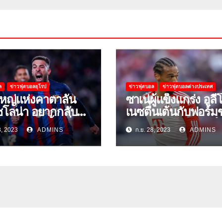
ล
ข่าวฟุตบอลยุโรป
ข่าวฟุตบอล
ข่าวฟุตบอลต่างประเทศ
ใหญ่แห่งคาตาลัน
ซาเน่ผู้แข็งแกร่ง อูลี่
ซโลน่า อยากกลับมา
เนซตื่นเต้นกับฟอร์ม
ยชนะอีกครั้ง เมื่อ
ลีรอยซาเน่กับบาเยิร์
8, 2023
ADMINS
ก.ย. 28, 2023
ADMINS
าเปิดบ้านรับมือเซ
วนิค
ในลีก