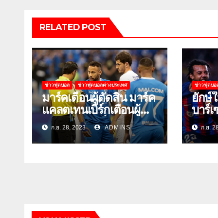
RELATED POST
ข่าวฟุตบอล
ข่าวฟุตบอลต่างประเทศ
ข่าวฟุตบอ
มาร์คเตือนผู้ตัดสิน มาร์ค
ยักษ์
แคลตเทนเบิร์กเตือนผู้
บาร์เ
ตัดสินพรีเมียร์ลีกอาจ
คว้าชั
ก.ย. 28, 2023
ADMINS
ก.ย. 2
‘ยอมแพ้ในยูโรหรือ
พวกเข
ฟุตบอลโลก’
บีย่า