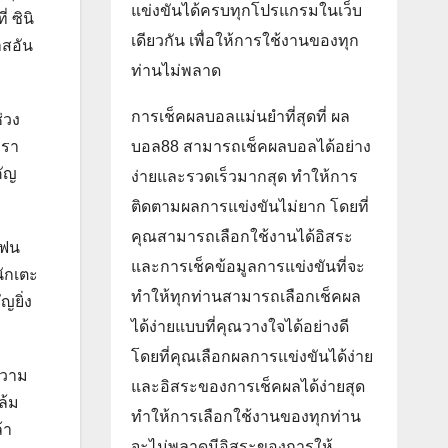
แข่งขันได้ครบทุกโปรแกรมในเว็บ
ี่
ซินิ
เดียวกัน เพื่อให้การใช้งานของทุก
าสอัน
ท่านไม่พลาด
การเช็คผลบอลแม่นยำที่สุดที่ ผล
่วง
บอล88 สามารถเช็คผลบอลได้อย่าง
กรา
คัญ
ง่ายและรวดเร็วมากสุด ทำให้การ
ติดตามผลการแข่งขันไม่ยาก โดยที่
คุณสามารถเลือกใช้งานได้อิสระ
แฟน
และการเช็คข้อมูลการแข่งขันที่จะ
ักเตะ
ทำให้ทุกท่านสามารถเลือกเช็คผล
ญยิ่ง
ได้ง่ายแบบที่คุณวางใจได้อย่างดี
โดยที่คุณเลือกผลการแข่งขันได้ง่าย
ความ
และอิสระของการเช็คผลได้ง่ายสุด
ล้ม
ทำให้การเลือกใช้งานของทุกท่าน
้า
จะไม่พลาดมีอิสระของการให้