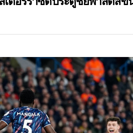
เตอร์ร่าซัดประตูชัยพาลีดส์ขึ้