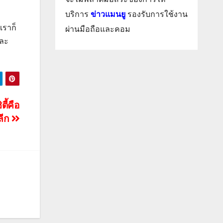
บริการ
ข่าวแมนยู
รองรับการใช้งาน
เราก็
ผ่านมือถือและคอม
และ
ี้คือ
ลีก