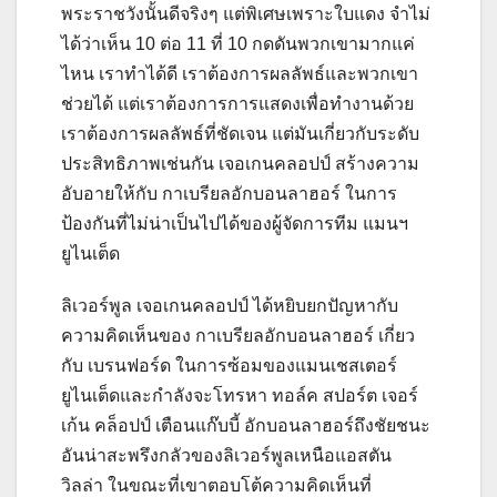
พระราชวังนั้นดีจริงๆ แต่พิเศษเพราะใบแดง จำไม่
ได้ว่าเห็น 10 ต่อ 11 ที่ 10 กดดันพวกเขามากแค่
ไหน เราทำได้ดี เราต้องการผลลัพธ์และพวกเขา
ช่วยได้ แต่เราต้องการการแสดงเพื่อทำงานด้วย
เราต้องการผลลัพธ์ที่ชัดเจน แต่มันเกี่ยวกับระดับ
ประสิทธิภาพเช่นกัน
เจอเกนคลอปป์ สร้างความ
อับอายให้กับ กาเบรียลอักบอนลาฮอร์ ในการ
ป้องกันที่ไม่น่าเป็นไปได้ของผู้จัดการทีม แมนฯ
ยูไนเต็ด
ลิเวอร์พูล เจอเกนคลอปป์ ได้หยิบยกปัญหากับ
ความคิดเห็นของ กาเบรียลอักบอนลาฮอร์ เกี่ยว
กับ เบรนฟอร์ด ในการซ้อมของแมนเชสเตอร์
ยูไนเต็ดและกำลังจะโทรหา ทอล์ค สปอร์ต
เจอร์
เก้น คล็อปป์ เตือนแก๊บบี้ อักบอนลาฮอร์ถึงชัยชนะ
อันน่าสะพรึงกลัวของลิเวอร์พูลเหนือแอสตัน
วิลล่า ในขณะที่เขาตอบโต้ความคิดเห็นที่