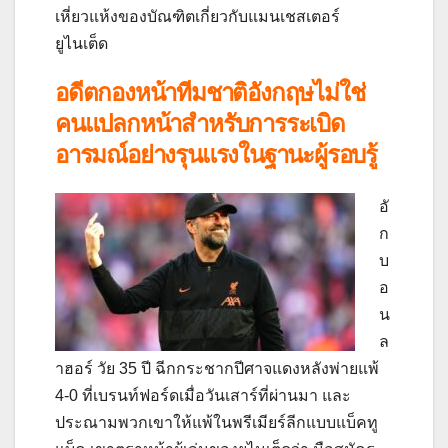
เหี่ยวแห้งของบัณฑิตเกี่ยวกับแมนเชสเตอร์
ยูไนเต็ด
อดีตกองหน้าทีมชาติอังกฤษไม่ใช่
คนแปลกหน้าสำหรับการระเบิด
อารมณ์อย่างรุนแรงในฐานะผู้รอบรู้
อั
ก
บ
อ
น
ล
าฮอร์ วัย 35 ปี ฉีกกระชากปีศาจแดงหลังพ่ายแพ้
4-0 ที่เบรนท์ฟอร์ดเมื่อวันเสาร์ที่ผ่านมา และ
ประณามพวกเขาให้แพ้ในพรีเมียร์ลีกแบบแบ็คทู