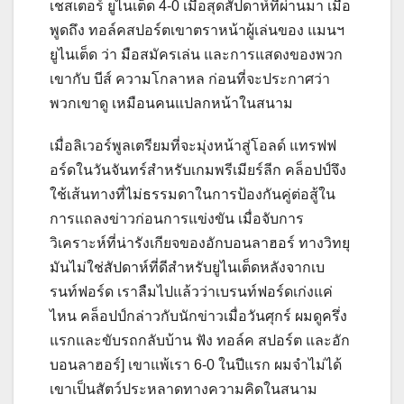
เชสเตอร์ ยูไนเต็ด 4-0 เมื่อสุดสัปดาห์ที่ผ่านมา เมื่อ
พูดถึง ทอล์คสปอร์ตเขาตราหน้าผู้เล่นของ แมนฯ
ยูไนเต็ด ว่า มือสมัครเล่น และการแสดงของพวก
เขากับ บีส์ ความโกลาหล ก่อนที่จะประกาศว่า
พวกเขาดู เหมือนคนแปลกหน้าในสนาม
เมื่อลิเวอร์พูลเตรียมที่จะมุ่งหน้าสู่โอลด์ แทรฟฟ
อร์ดในวันจันทร์สำหรับเกมพรีเมียร์ลีก คล็อปป์จึง
ใช้เส้นทางที่ไม่ธรรมดาในการป้องกันคู่ต่อสู้ใน
การแถลงข่าวก่อนการแข่งขัน เมื่อจับการ
วิเคราะห์ที่น่ารังเกียจของอักบอนลาฮอร์ ทางวิทยุ
มันไม่ใช่สัปดาห์ที่ดีสำหรับยูไนเต็ดหลังจากเบ
รนท์ฟอร์ด เราลืมไปแล้วว่าเบรนท์ฟอร์ดเก่งแค่
ไหน คล็อปป์กล่าวกับนักข่าวเมื่อวันศุกร์ ผมดูครึ่ง
แรกและขับรถกลับบ้าน ฟัง ทอล์ค สปอร์ต และอัก
บอนลาฮอร์] เขาแพ้เรา 6-0 ในปีแรก ผมจำไม่ได้
เขาเป็นสัตว์ประหลาดทางความคิดในสนาม