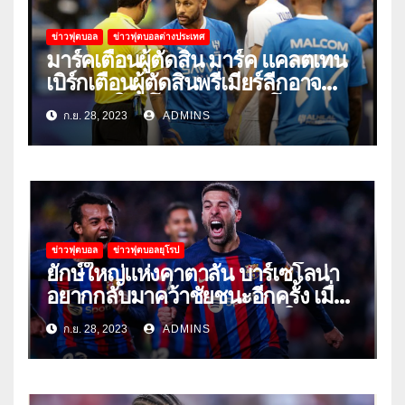
ข่าวฟุตบอล
ข่าวฟุตบอลต่างประเทศ
มาร์คเตือนผู้ตัดสิน มาร์ค แคลตเทน
เบิร์กเตือนผู้ตัดสินพรีเมียร์ลีกอาจ
‘ยอมแพ้ในยูโรหรือฟุตบอลโลก’
ก.ย. 28, 2023
ADMINS
ข่าวฟุตบอล
ข่าวฟุตบอลยุโรป
ยักษ์ใหญ่แห่งคาตาลัน บาร์เซโลน่า
อยากกลับมาคว้าชัยชนะอีกครั้ง เมื่อ
พวกเขาเปิดบ้านรับมือเซบีย่าในลีก
ก.ย. 28, 2023
ADMINS