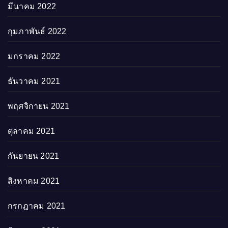
มีนาคม 2022
กุมภาพันธ์ 2022
มกราคม 2022
ธันวาคม 2021
พฤศจิกายน 2021
ตุลาคม 2021
กันยายน 2021
สิงหาคม 2021
กรกฎาคม 2021