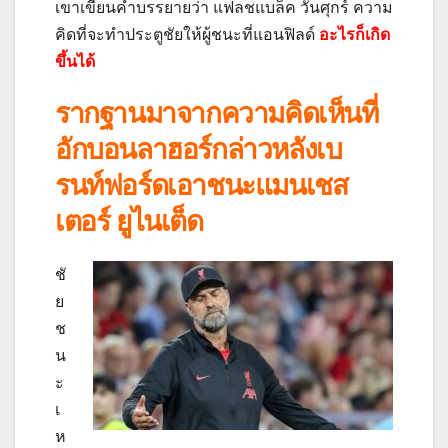
เขาเขียนคำบรรยายว่า แฟลชแบล็ค วันศุกร์ ความ
คิดที่จะทำประตูชัยให้ผู้ชนะที่แอนฟิลด์
อะไรก็เกิด
ขึ้นได้
รากฐานมาจากความคิดเห็นที่
อักบอนลาฮอร์กล่าวหลังเบ
รนท์ฟอร์ดเอาชนะแมนเชส
เตอร์ ยูไนเต็ด
ชั
ย
ช
น
ะ
เ
ห