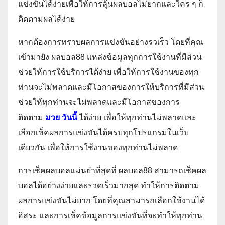
แข่งขันได้ง่ายเพื่อให้การลุ้นผลบอลไม่ยากและใคร ๆ ก็
ติดตามผลได้ง่าย
หากต้องการทราบผลการแข่งขันอย่างรวเร็ว โดยที่คุณ
เข้ามายัง ผลบอล88 แหล่งข้อมูลทุกการใช้งานที่มีส่วน
ช่วยให้การใช้บริการได้ง่าย เพื่อให้การใช้งานของทุก
ท่านจะไม่พลาดและมีโอกาสของการให้บริการที่มีส่วน
ช่วยให้ทุกท่านจะไม่พลาดและมีโอกาสของการ
ติดตาม
มวย วันนี้
ได้ง่าย เพื่อให้ทุกท่านไม่พลาดและ
เลือกเช็คผลการแข่งขันได้ครบทุกโปรแกรมในเว็บ
เดียวกัน เพื่อให้การใช้งานของทุกท่านไม่พลาด
การเช็คผลบอลแม่นยำที่สุดที่ ผลบอล88 สามารถเช็คผล
บอลได้อย่างง่ายและรวดเร็วมากสุด ทำให้การติดตาม
ผลการแข่งขันไม่ยาก โดยที่คุณสามารถเลือกใช้งานได้
อิสระ และการเช็คข้อมูลการแข่งขันที่จะทำให้ทุกท่าน