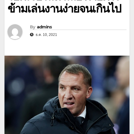
ข้ามเล่นงานง่ายจนเกินไป
By
admins
ธ.ค. 10, 2021