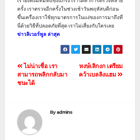
เรายังคงมีทีมที่แข็งแกร่ง เราได้ทำการตรวจหลาย
ครั้ง เราตรวจอีกครั้งในช่วงเช้าวันพฤหัสบดีก่อน
ขึ้นเครื่องเราใช้ทุกมาตรการในแง่ของการมาถึงที่
นี่ด้วยวิธีที่ปลอดภัยที่สุด เราไม่เสี่ยงกับใครเลย
ข่าวลิเวอร์พูล ล่าสุด
แนะแนว
ไม่น่าเชื่อ เรา
หงษ์เลิกงก เตรียม
สามารถพลิกกลับมา
คว้าเบลลิงแฮม
เรื่อง
ชนะได้
By
admins