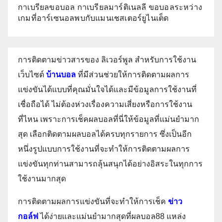
กาเบรียลขอบอล กาเบรียลมาร์ติเนลลี ขอบอลระหว่าง
เกมที่อาร์เซนอลพบกับแมนเชสเตอร์ยูไนเต็ด
การติดตามข่าวสารของ ลิเวอร์พูล สำหรับการใช้งาน
เว็บไซต์
บ้านบอล
ที่มีส่วนช่วยให้การติดตามผลการ
แข่งขันได้แบบที่คุณมั่นใจได้และมีข้อมูลการใช้งานที่
เชื่อถือได้ ไม่ต้องห่วงเรื่องความเสี่ยงหรือการใช้งาน
ที่ไหน เพราะการเช็คผลบอลที่นี่ให้ข้อมูลที่แม่นยำมาก
สุด เลือกติดตามผลบอลได้ครบทุกรายการ ซึ่งเป็นอีก
หนึ่งรูปแบบการใช้งานที่จะทำให้การติดตามผลการ
แข่งขันทุกท่านสามารถลุ้นสนุกได้อย่างอิสระในทุกการ
ใช้งานมากสุด
การติดตามผลการแข่งขันที่จะทำให้การเช็ค
ข่าว
กอล์ฟ
ได้ง่ายและแม่นยำมากสุดที่ผลบอล88 แหล่ง