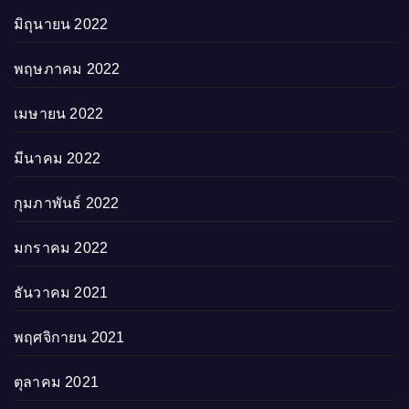
มิถุนายน 2022
พฤษภาคม 2022
เมษายน 2022
มีนาคม 2022
กุมภาพันธ์ 2022
มกราคม 2022
ธันวาคม 2021
พฤศจิกายน 2021
ตุลาคม 2021