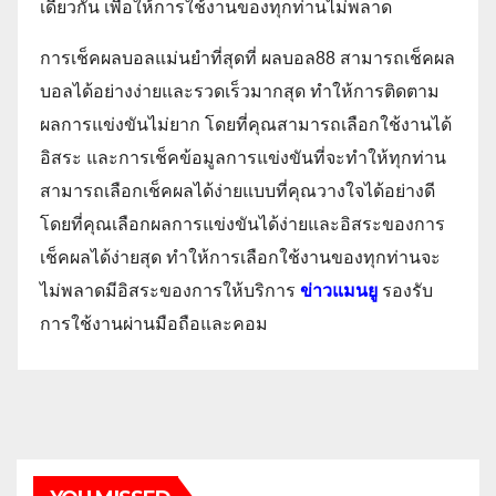
เดียวกัน เพื่อให้การใช้งานของทุกท่านไม่พลาด
การเช็คผลบอลแม่นยำที่สุดที่ ผลบอล88 สามารถเช็คผล
บอลได้อย่างง่ายและรวดเร็วมากสุด ทำให้การติดตาม
ผลการแข่งขันไม่ยาก โดยที่คุณสามารถเลือกใช้งานได้
อิสระ และการเช็คข้อมูลการแข่งขันที่จะทำให้ทุกท่าน
สามารถเลือกเช็คผลได้ง่ายแบบที่คุณวางใจได้อย่างดี
โดยที่คุณเลือกผลการแข่งขันได้ง่ายและอิสระของการ
เช็คผลได้ง่ายสุด ทำให้การเลือกใช้งานของทุกท่านจะ
ไม่พลาดมีอิสระของการให้บริการ
ข่าวแมนยู
รองรับ
การใช้งานผ่านมือถือและคอม