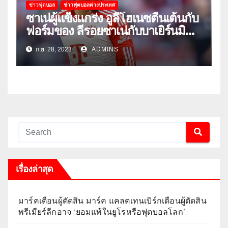
ข่าวฟุตบอล
ข่าวฟุตบอลต่างประเทศ
ซาเน่ผู้แข็งแกร่ง อูลี่โฮเนซตื่นเต้นกับ
ฟอร์มของ ลีรอยซาเน่กับบาเยิร์นมิ
วนิค
ก.ย. 28, 2023
ADMINS
เรื่องล่าสุด
มาร์คเตือนผู้ตัดสิน มาร์ค แคลตเทนเบิร์กเตือนผู้ตัดสิน
พรีเมียร์ลีกอาจ ‘ยอมแพ้ในยูโรหรือฟุตบอลโลก’