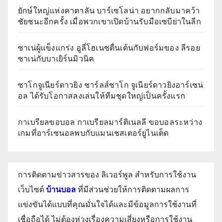
ยักษ์ใหญ่แห่งคาตาลัน บาร์เซโลน่า อยากกลับมาคว้า
ชัยชนะอีกครั้ง เมื่อพวกเขาเปิดบ้านรับมือเซบีย่าในลีก
ซาเน่ผู้แข็งแกร่ง อูลี่โฮเนซตื่นเต้นกับฟอร์มของ ลีรอย
ซาเน่กับบาเยิร์นมิวนิค
ซาโกจูเนียร์ดาวยิง ชาร์ลส์ซาโก จูเนียร์ดาวยิงอาร์เซน่
อล ได้รับโอกาสลงเล่นให้ทีมชุดใหญ่เป็นครั้งแรก
กาเบรียลขอบอล กาเบรียลมาร์ติเนลลี ขอบอลระหว่าง
เกมที่อาร์เซนอลพบกับแมนเชสเตอร์ยูไนเต็ด
การติดตามข่าวสารของ ลิเวอร์พูล สำหรับการใช้งาน
เว็บไซต์
บ้านบอล
ที่มีส่วนช่วยให้การติดตามผลการ
แข่งขันได้แบบที่คุณมั่นใจได้และมีข้อมูลการใช้งานที่
เชื่อถือได้ ไม่ต้องห่วงเรื่องความเสี่ยงหรือการใช้งาน