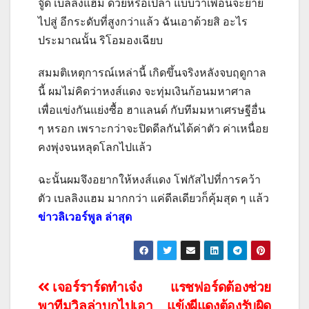
จู๊ด เบลลิงแฮม ด้วยหรือเปล่า แบบว่าเพื่อนจะย้าย
ไปสู่ อีกระดับที่สูงกว่าแล้ว ฉันเอาด้วยสิ อะไร
ประมาณนั้น ริโอมองเฉียบ
สมมติเหตุการณ์เหล่านี้ เกิดขึ้นจริงหลังจบฤดูกาล
นี้ ผมไม่คิดว่าหงส์แดง จะทุ่มเงินก้อนมหาศาล
เพื่อแข่งกันแย่งซื้อ ฮาแลนด์ กับทีมมหาเศรษฐีอื่น
ๆ หรอก เพราะกว่าจะปิดดีลกันได้ค่าตัว ค่าเหนื่อย
คงพุ่งจนหลุดโลกไปแล้ว
ฉะนั้นผมจึงอยากให้หงส์แดง โฟกัสไปที่การคว้า
ตัว เบลลิงแฮม มากกว่า แค่ดีลเดียวก็คุ้มสุด ๆ แล้ว
ข่าวลิเวอร์พูล ล่าสุด
แนะแนว
เจอร์ราร์ดทำเจ๋ง
แรชฟอร์ดต้องช่วย
พาทีมวิลล่าบุกไปเอา
แข้งผีแดงต้องรับผิด