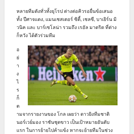
หลายทีมดังทั่วทั้งยุโรป ต่างต่อคิวรอยื่นข้อเสนอ
ทั้ง ปีศาจแดง, แมนเชสเตอร์ ซิตี้, เชลซี, บาเยิร์น มิ
วนิค และ บาร์เซโลน่า รวมถึง เรอัล มาดริด ที่ต่าง
ก็หวัง ได้ตัวร่วมทีม
อ
ย่
า
ง
ไ
ร
ก็
ต
ามจากรายงานของ โกล เผยว่า ดาวยิงทีมชาติ
นอร์เวย์มอง ราชันชุดขาว เป็นเป้าหมายอันดับ
แรก ในการย้ายไปค้าแข้ง หากจะย้ายทีมในช่วง