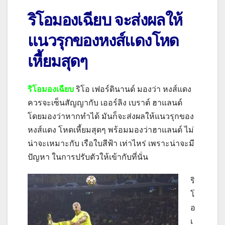
ริโอมองเฉียบ จะส่งผลให้
แนวรุกของหงส์แดงโหด
เหี้ยมสุดๆ
ริโอมองเฉียบ
ริโอ เฟอร์ดินานด์ มองว่า หงส์แดง
ควรจะเซ็นสัญญากับ เออร์ลิง เบราต์ ฮาแลนด์
โดยมองว่าหากทำได้ มันก็จะส่งผลให้แนวรุกของ
หงส์แดง โหดเหี้ยมสุดๆ พร้อมมองว่าฮาแลนด์ ไม่
น่าจะเหมาะกับ เรือใบสีฟ้า เท่าไหร่ เพราะน่าจะมี
ปัญหา ในการปรับตัวให้เข้ากับที่นั่น
ริ
โ
อ
เ