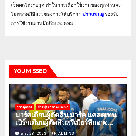
เช็คผลได้ง่ายสุด ทำให้การเลือกใช้งานของทุกท่านจะ
ไม่พลาดมีอิสระของการให้บริการ
ข่าวแมนยู
รองรับ
การใช้งานผ่านมือถือและคอม
YOU MISSED
ข่าวฟุตบอล
ข่าวฟุตบอลต่างประเทศ
มาร์คเตือนผู้ตัดสิน มาร์ค แคลตเทน
เบิร์กเตือนผู้ตัดสินพรีเมียร์ลีกอาจ
‘ยอมแพ้ในยูโรหรือฟุตบอลโลก’
ก.ย. 28, 2023
ADMINS