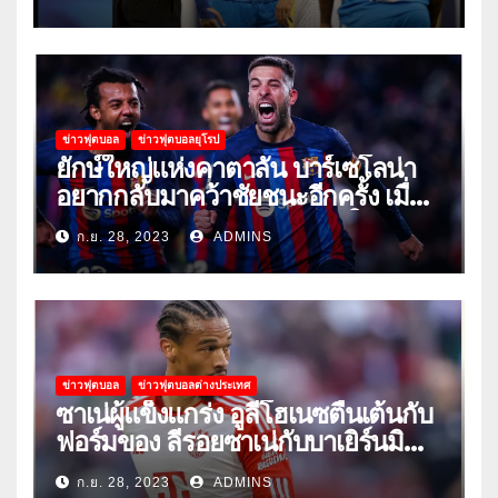
ข่าวฟุตบอล
ข่าวฟุตบอลยุโรป
ยักษ์ใหญ่แห่งคาตาลัน บาร์เซโลน่า
อยากกลับมาคว้าชัยชนะอีกครั้ง เมื่อ
พวกเขาเปิดบ้านรับมือเซบีย่าในลีก
ก.ย. 28, 2023
ADMINS
ข่าวฟุตบอล
ข่าวฟุตบอลต่างประเทศ
ซาเน่ผู้แข็งแกร่ง อูลี่โฮเนซตื่นเต้นกับ
ฟอร์มของ ลีรอยซาเน่กับบาเยิร์นมิ
วนิค
ก.ย. 28, 2023
ADMINS