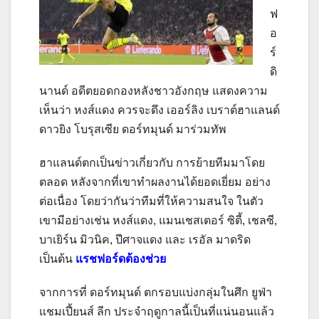
ฟ
อ
ร์
ดิ
นานด์ อดีตยอดกองหลังชาวอังกฤษ แสดงความ
เห็นว่า หงส์แดง ควรจะดึง เออร์ลิง เบราต์ฮาแลนด์
ดาวยิง โบรุสเซีย ดอร์ทมุนด์ มาร่วมทัพ
ฮาแลนด์ตกเป็นข่าวเกี่ยวกับ การย้ายทีมมาโดย
ตลอด หลังจากที่เขาทำผลงานได้ยอดเยี่ยม อย่าง
ต่อเนื่อง โดยว่ากันว่าทีมที่ให้ความสนใจ ในตัว
เขามีอย่างเช่น หงส์แดง, แมนเชสเตอร์ ซิตี้, เชลซี,
บาเยิร์น มิวนิค, ปีศาจแดง และ เรอัล มาดริด
เป็นต้น
แรชฟอร์ดต้องช่วย
จากการที่ ดอร์ทมุนด์ ตกรอบแบ่งกลุ่มในศึก ยูฟ่า
แชมเปี้ยนส์ ลีก ประจำฤดูกาลนี้เป็นที่แน่นอนแล้ว