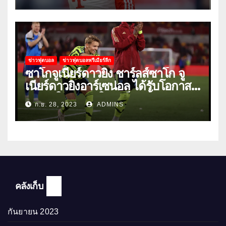
ข่าวฟุตบอล
ข่าวฟุตบอลพรีเมียร์ลีก
ซาโกจูเนียร์ดาวยิง ชาร์ลส์ซาโก จู
เนียร์ดาวยิงอาร์เซน่อล ได้รับโอกาส
ลงเล่นให้ทีมชุดใหญ่เป็นครั้งแรก
ก.ย. 28, 2023
ADMINS
คลังเก็บ
กันยายน 2023