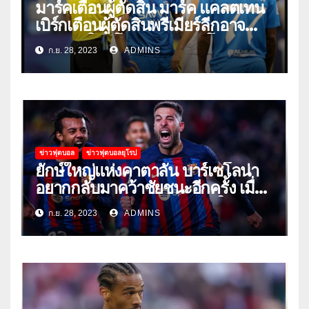
มาร์คเตือนผู้ตัดสิน มาร์ค แคลตเทน
เบิร์กเตือนผู้ตัดสินพรีเมียร์ลีกอาจ
‘ยอมแพ้ในยูโรหรือฟุตบอลโลก’
ก.ย. 28, 2023
ADMINS
ข่าวฟุตบอล
ข่าวฟุตบอลยุโรป
ยักษ์ใหญ่แห่งคาตาลัน บาร์เซโลน่า
อยากกลับมาคว้าชัยชนะอีกครั้ง เมื่อ
พวกเขาเปิดบ้านรับมือเซบีย่าในลีก
ก.ย. 28, 2023
ADMINS