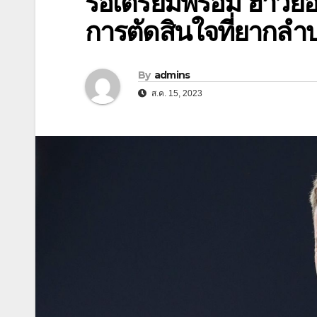
รอเตรียมพร้อม ฮาวยอ
การตัดสินใจที่ยากลำ
By
admins
ส.ค. 15, 2023