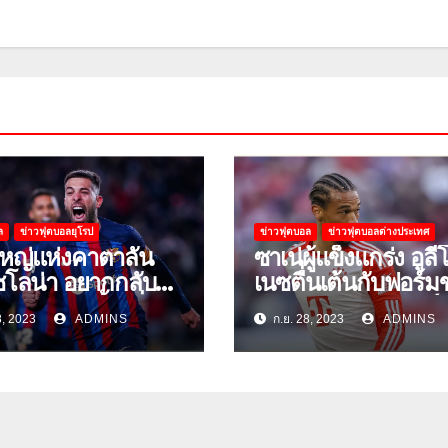
ล
ข่าวฟุตบอลยุโรป
ข่าวฟุตบอล
ข่าวฟุตบอลต่างประเทศ
ใหญ่แห่งคาตาลัน
ซาเน่ผู้แข็งแกร่ง อูลี่
ซโลน่า อยากกลับมา
เนซตื่นเต้นกับฟอร์ม
ยชนะอีกครั้ง เมื่อ
ลีรอยซาเน่กับบาเยิร์
8, 2023
ADMINS
ก.ย. 28, 2023
ADMINS
าเปิดบ้านรับมือเซ
วนิค
ในลีก