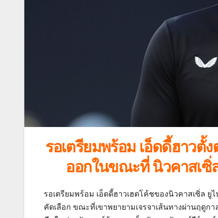
รอเตรียมพร้อม เอ็ดดี้ฮาวตั้ง
ออกในขณะที่ นิวคาสเซิ่ล
รอเตรียมพร้อม เอ็ดดี้ฮาวเฮดโค้ชของนิวคาสเซิ่ล ยูไ
คัดเลือก ขณะที่เขาพยายามเจรจาเส้นทางผ่านฤดูกาล 