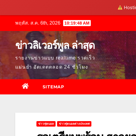
Hostin
Skip
พฤหัส. ส.ค. 6th, 2026
10:19:50 AM
to
content
ข่าวลิเวอร์พูล ล่าสุด
รายงานข่าวแบบ realtime รวดเร็ว
แม่นยำ อัตเดตตลอด 24 ชั่วโมง
SITEMAP
ข่าวฟุตบอล
ข่าวฟุตบอลต่างประเทศ