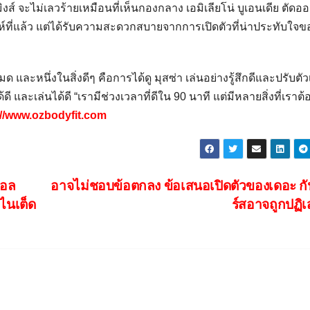
มิงส์ จะไม่เลวร้ายเหมือนที่เห็นกองกลาง เอมิเลียโน่ บูเอนเดีย ตัดอ
ห์ที่แล้ว แต่ได้รับความสะดวกสบายจากการเปิดตัวที่น่าประทับใจข
หมด และหนึ่งในสิ่งดีๆ คือการได้ดู มุสซ่า เล่นอย่างรู้สึกดีและปรับตัว
และเล่นได้ดี “เรามีช่วงเวลาที่ดีใน 90 นาที แต่มีหลายสิ่งที่เราต
://www.ozbodyfit.com
บอล
อาจไม่ชอบข้อตกลง ข้อเสนอเปิดตัวของเดอะ ก
ไนเต็ด
ร์สอาจถูกปฏิ