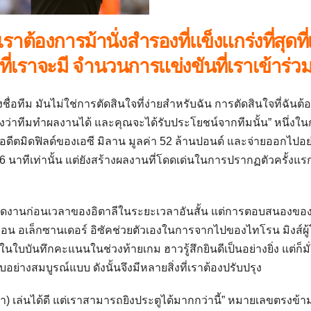
เราต้องการม้านั่งสำรองที่แข็งแกร่งที่สุดที
ที่เราจะมี จำนวนการแข่งขันที่เราเข้าร่ว
ชื่อทีม มันไม่ใช่การตัดสินใจที่ง่ายสำหรับฉัน การตัดสินใจที่ฉันต้
ังว่าทีมทำผลงานได้ และคุณจะได้รับประโยชน์จากทีมนั้น” หนึ่งใ
 อดีตมิดฟิลด์ของเอซี มิลาน มูลค่า 52 ล้านปอนด์ และจ่ายออกไปอย
น 6 นาทีเท่านั้น แต่ยังสร้างผลงานที่โดดเด่นในการปรากฏตัวครั้งแ
ัดหยุดงานก่อนเวลาของอิตาลีในระยะเวลาอันสั้น แต่การตอบสนองขอ
ือน อเล็กซานเดอร์ อิซัคช่วยตัวเองในการจากไปของไทโรน มิงส์ผู
นใบบันทึกคะแนนในช่วงท้ายเกม ฮาวรู้สึกยินดีเป็นอย่างยิ่ง แต่ก็มั
งรับอย่างสมบูรณ์แบบ ดังนั้นจึงมีหลายสิ่งที่เราต้องปรับปรุง
า) เล่นได้ดี แต่เราสามารถยิงประตูได้มากกว่านี้” หมายเลขตรงข้า