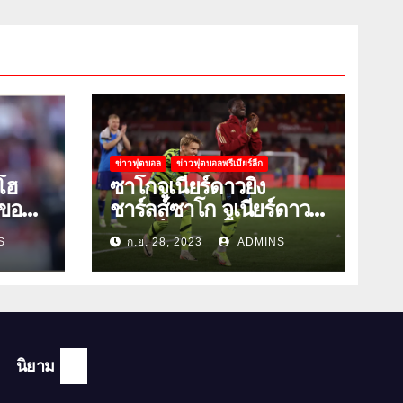
ข่าวฟุตบอล
ข่าวฟุตบอลพรีเมียร์ลีก
่โฮ
ซาโกจูเนียร์ดาวยิง
มของ
ชาร์ลส์ซาโก จูเนียร์ดาว
นมิ
ยิงอาร์เซน่อล ได้รับ
S
ก.ย. 28, 2023
ADMINS
โอกาสลงเล่นให้ทีมชุด
ใหญ่เป็นครั้งแรก
นิยาม