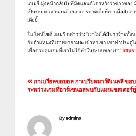
เอเมรี่ มุ่งหน้ากลับไปที่มิดแลนด์โดยหวังว่าข่าวของ 
เป็นระยะเวลานานด้วยอาการบาดเจ็บที่เข่าเมื่อสัปดา
เดียบี้
ใน ไทน์ไซด์ เอเมรี กล่าวว่า: “เราไม่ได้มีข่าวร้ายทั้ง
กับตำแหน่งที่เราพยายามจะเข้าหาเขา เขาทำประตูได้ดี 
เพื่อควบคุมเกมที่เราไม่ได้ทำในระบบของเรา”
https
แนะแนว
กาเบรียลขอบอล กาเบรียลมาร์ติเนลลี ขอ
ระหว่างเกมที่อาร์เซนอลพบกับแมนเชสเตอร์ยู
เรื่อง
By
admins