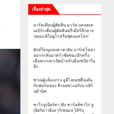
เรื่องล่าสุด
มาร์คเตือนผู้ตัดสิน มาร์ค แคลตเท
นเบิร์กเตือนผู้ตัดสินพรีเมียร์ลีกอาจ
‘ยอมแพ้ในยูโรหรือฟุตบอลโลก’
ยักษ์ใหญ่แห่งคาตาลัน บาร์เซโลน่า
อยากกลับมาคว้าชัยชนะอีกครั้ง
เมื่อพวกเขาเปิดบ้านรับมือเซบีย่าใน
ลีก
ซาเน่ผู้แข็งแกร่ง อูลี่โฮเนซตื่นเต้น
กับฟอร์มของ ลีรอยซาเน่กับบาเยิร์
นมิวนิค
ซาโกจูเนียร์ดาวยิง ชาร์ลส์ซาโก จู
เนียร์ดาวยิงอาร์เซน่อล ได้รับ