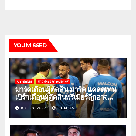
YOU MISSED
ข่าวฟุตบอล
ข่าวฟุตบอลต่างประเทศ
มาร์คเตือนผู้ตัดสิน มาร์ค แคลตเทน
เบิร์กเตือนผู้ตัดสินพรีเมียร์ลีกอาจ
‘ยอมแพ้ในยูโรหรือฟุตบอลโลก’
ก.ย. 28, 2023
ADMINS