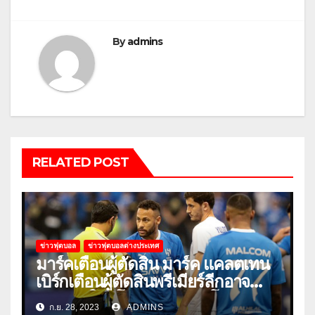
By
admins
RELATED POST
ข่าวฟุตบอล
ข่าวฟุตบอลต่างประเทศ
มาร์คเตือนผู้ตัดสิน มาร์ค แคลตเทน
เบิร์กเตือนผู้ตัดสินพรีเมียร์ลีกอาจ
‘ยอมแพ้ในยูโรหรือฟุตบอลโลก’
ก.ย. 28, 2023
ADMINS