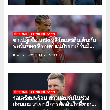
ข่าวฟุตบอล
ข่าวฟุตบอลต่างประเทศ
ซาเน่ผู้แข็งแกร่ง อูลี่โฮเนซตื่นเต้นกับ
ฟอร์มของ ลีรอยซาเน่กับบาเยิร์นมิ
วนิค
ก.ย. 28, 2023
ADMINS
ข่าวฟุตบอล
ข่าวฟุตบอลต่างประเทศ
รอเตรียมพร้อม ฮาวยอมรับในช่วง
ก่อนเกมว่าเขามีการตัดสินใจที่ยาก