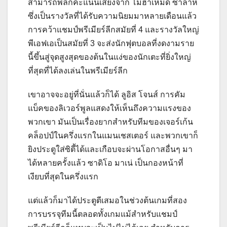
สามารถพลิกคะแนนเสียงจาก โมฮาเหม็ด ซาลาห์
ซึ่งเป็นรางวัลที่ได้รับความนิยมมาหลายเดือนแล้ว
การคว้าแชมป์พรีเมียร์ลีกสมัยที่ 4 และรางวัลใหญ่
พีเอฟเอเป็นสมัยที่ 3 จะส่งนักฟุตบอลที่งดงามราย
นี้ขึ้นสู่จุดสูงสุดของต้นในแง่ของนักเตะที่ยิ่งใหญ่
ที่สุดที่ได้ลงเล่นในพรีเมียร์ลีก
เขาอาจจะอยู่ที่นั่นแล้วก็ได้ ลูอิส โจนส์ การคัม
แบ็คของลิเวอร์พูลแสดงให้เห็นถึงความแรงของ
พวกเขา มันเป็นเรื่องยากสําหรับทีมของเจอร์เก้น
คล็อปป์ในครึ่งแรกในแมนเชสเตอร์ และพวกเขาก็
ยิงประตูใส่ซิตี้ได้และเกือบจะผ่านโอกาสอื่นๆ มา
ได้หลายครั้งแล้ว ซาดิโอ มาเน่ เป็นกองหน้าที่
เงียบที่สุดในครึ่งแรก
แต่แล้วก็มาได้ประตูตีเสมอในช่วงต้นเกมที่สอง
การบรรจุทีมนี้ตลอดทั้งเกมแม้สําหรับแชมป์