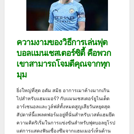
ความงามของวิธีการเล่นฟุต
บอลแมนเชสเตอร์ซิตี้ คือพวก
เขาสามารถโจมตีคุณจากทุก
มุม
ยิ่งใหญ่ที่สุด อดัม สมิธ อาการเมาค้างมากเกิน
ไปสําหรับแฮมเมอร์? กับแมนเชสเตอร์ยูไนเต็ด
อาร์เซนอลและวูล์ฟส์ทั้งหมดสูญเสียวันหยุดสุด
สัปดาห์นี้แพลตฟอร์มอยู่ที่นั่นสําหรับเวสต์แฮมยึด
ความคิดริเริ่มในการแข่งขันสําหรับฟุตบอลยุโรป
แต่การแสดงฟันเซื่องซึมจากแฮมเมอร์เห็นด้าน