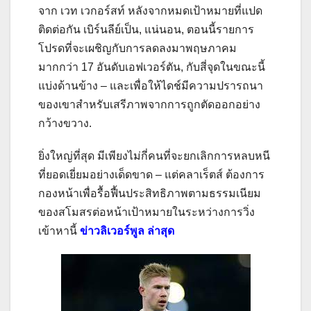
จาก เวท เวกอร์สท์ หลังจากหมดเป้าหมายที่แปด
ติดต่อกัน เบิร์นลีย์เป็น, แน่นอน, ตอนนี้รายการ
โปรดที่จะเผชิญกับการลดลงมาพฤษภาคม
มากกว่า 17 อันดับเอฟเวอร์ตัน, กับสี่จุดในขณะนี้
แบ่งด้านข้าง – และเพื่อให้ไดช์มีความปรารถนา
ของเขาสําหรับเสรีภาพจากการถูกตัดออกอย่าง
กว้างขวาง.
ยิ่งใหญ่ที่สุด มีเพียงไม่กี่คนที่จะยกเลิกการหลบหนี
ที่ยอดเยี่ยมอย่างเด็ดขาด – แต่คลาเร็ตส์ ต้องการ
กองหน้าเพื่อรื้อฟื้นประสิทธิภาพตามธรรมเนียม
ของสโมสรต่อหน้าเป้าหมายในระหว่างการวิ่ง
เข้าหานี้
ข่าวลิเวอร์พูล ล่าสุด