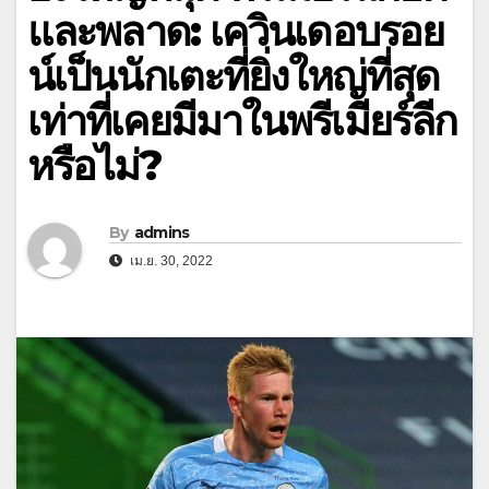
และพลาด: เควินเดอบรอย
น์เป็นนักเตะที่ยิ่งใหญ่ที่สุด
เท่าที่เคยมีมาในพรีเมียร์ลีก
หรือไม่?
By
admins
เม.ย. 30, 2022