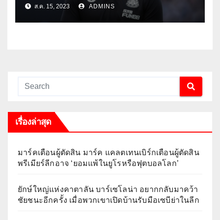
ลำบาก
ส.ค. 15, 2023
ADMINS
เรื่องล่าสุด
มาร์คเตือนผู้ตัดสิน มาร์ค แคลตเทนเบิร์กเตือนผู้ตัดสิน
พรีเมียร์ลีกอาจ ‘ยอมแพ้ในยูโรหรือฟุตบอลโลก’
ยักษ์ใหญ่แห่งคาตาลัน บาร์เซโลน่า อยากกลับมาคว้า
ชัยชนะอีกครั้ง เมื่อพวกเขาเปิดบ้านรับมือเซบีย่าในลีก