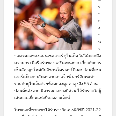
ร
า
ย
ง
า
น
ว่
าแมวมองของแมนเชสเตอร์ ยูไนเต็ด ไม่ได้บอกถึง
ความกระตือรือร้นของ เอริคเทนฮาก เกี่ยวกับการ
เซ็นสัญญาใหม่กับลิซานโดร มาร์ติเนซ ก่อนที่เซน
เตอร์แบ็กจะกลับมาจากอาแจ็กซ์
มาร์ติเนซเข้า
ร่วมกับยูไนเต็ดด้วยข้อตกลงมูลค่าสูงถึง 55 ล้าน
ปอนด์หลังจาก พิจารณาอย่างถี่ถ้วน ได้รับรางวัลผู้
เล่นยอดเยี่ยมแห่งปีของอาแจ็กซ์
ในขณะที่พวกเขาได้รับรางวัลเอเรดิวิซีปี 2021-22