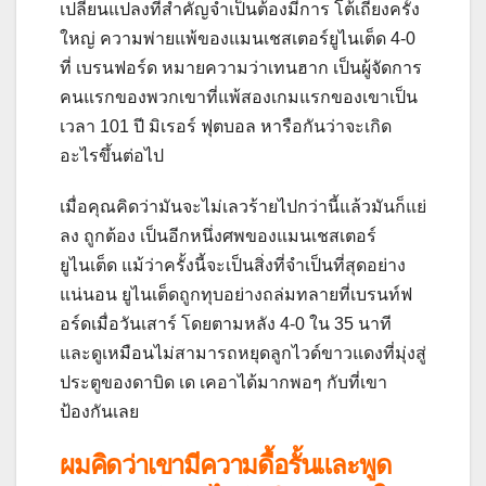
เปลี่ยนแปลงที่สำคัญจำเป็นต้องมีการ โต้เถียงครั้ง
ใหญ่
ความพ่ายแพ้ของแมนเชสเตอร์ยูไนเต็ด 4-0
ที่ เบรนฟอร์ด หมายความว่าเทนฮาก เป็นผู้จัดการ
คนแรกของพวกเขาที่แพ้สองเกมแรกของเขาเป็น
เวลา 101 ปี มิเรอร์ ฟุตบอล หารือกันว่าจะเกิด
อะไรขึ้นต่อไป
เมื่อคุณคิดว่ามันจะไม่เลวร้ายไปกว่านี้แล้วมันก็แย่
ลง ถูกต้อง เป็นอีกหนึ่งศพของแมนเชสเตอร์
ยูไนเต็ด แม้ว่าครั้งนี้จะเป็นสิ่งที่จำเป็นที่สุดอย่าง
แน่นอน ยูไนเต็ดถูกทุบอย่างถล่มทลายที่เบรนท์ฟ
อร์ดเมื่อวันเสาร์ โดยตามหลัง 4-0 ใน 35 นาที
และดูเหมือนไม่สามารถหยุดลูกไวด์ขาวแดงที่มุ่งสู่
ประตูของดาบิด เด เคอาได้มากพอๆ กับที่เขา
ป้องกันเลย
ผมคิดว่าเขามีความดื้อรั้นและพูด