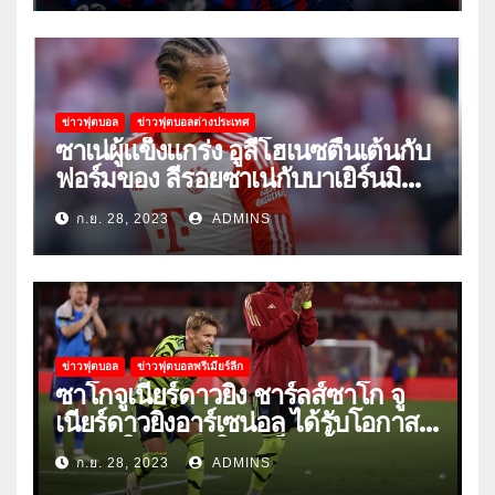
ข่าวฟุตบอล
ข่าวฟุตบอลต่างประเทศ
ซาเน่ผู้แข็งแกร่ง อูลี่โฮเนซตื่นเต้นกับ
ฟอร์มของ ลีรอยซาเน่กับบาเยิร์นมิ
วนิค
ก.ย. 28, 2023
ADMINS
ข่าวฟุตบอล
ข่าวฟุตบอลพรีเมียร์ลีก
ซาโกจูเนียร์ดาวยิง ชาร์ลส์ซาโก จู
เนียร์ดาวยิงอาร์เซน่อล ได้รับโอกาส
ลงเล่นให้ทีมชุดใหญ่เป็นครั้งแรก
ก.ย. 28, 2023
ADMINS