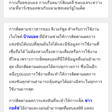
กาเบรียลขอบอล กาเบรียลมาร์ติเนลลี ขอบอลระหว่าง
เกมที่อาร์เซนอลพบกับแมนเชสเตอร์ยูไนเต็ด
การติดตามข่าวสารของ ลิเวอร์พูล สำหรับการใช้งาน
เว็บไซต์
บ้านบอล
ที่มีส่วนช่วยให้การติดตามผลการ
แข่งขันได้แบบที่คุณมั่นใจได้และมีข้อมูลการใช้งานที่
เชื่อถือได้ ไม่ต้องห่วงเรื่องความเสี่ยงหรือการใช้งาน
ที่ไหน เพราะการเช็คผลบอลที่นี่ให้ข้อมูลที่แม่นยำมาก
สุด เลือกติดตามผลบอลได้ครบทุกรายการ ซึ่งเป็นอีก
หนึ่งรูปแบบการใช้งานที่จะทำให้การติดตามผลการ
แข่งขันทุกท่านสามารถลุ้นสนุกได้อย่างอิสระในทุกการ
ใช้งานมากสุด
การติดตามผลการแข่งขันที่จะทำให้การเช็ค
ข่าว
กอล์ฟ
ได้ง่ายและแม่นยำมากสุดที่ผลบอล88 แหล่ง