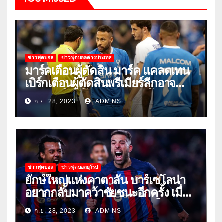
ข่าวฟุตบอล
ข่าวฟุตบอลต่างประเทศ
มาร์คเตือนผู้ตัดสิน มาร์ค แคลตเทน
เบิร์กเตือนผู้ตัดสินพรีเมียร์ลีกอาจ
‘ยอมแพ้ในยูโรหรือฟุตบอลโลก’
ก.ย. 28, 2023
ADMINS
ข่าวฟุตบอล
ข่าวฟุตบอลยุโรป
ยักษ์ใหญ่แห่งคาตาลัน บาร์เซโลน่า
อยากกลับมาคว้าชัยชนะอีกครั้ง เมื่อ
พวกเขาเปิดบ้านรับมือเซบีย่าในลีก
ก.ย. 28, 2023
ADMINS