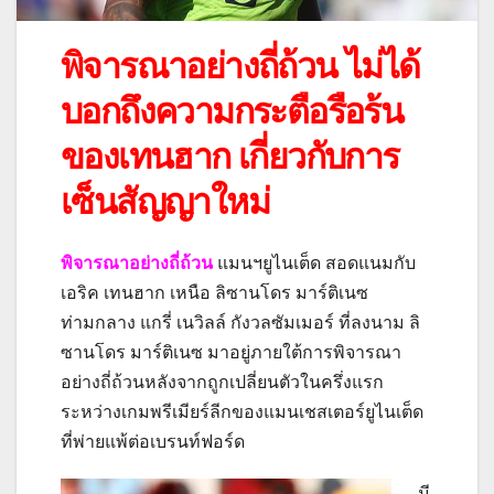
พิจารณาอย่างถี่ถ้วน ไม่ได้
บอกถึงความกระตือรือร้น
ของเทนฮาก เกี่ยวกับการ
เซ็นสัญญาใหม่
พิจารณาอย่างถี่ถ้วน
แมนฯยูไนเต็ด สอดแนมกับ
เอริค เทนฮาก เหนือ ลิซานโดร มาร์ติเนซ
ท่ามกลาง แกรี่ เนวิลล์ กังวลซัมเมอร์ ที่ลงนาม ลิ
ซานโดร มาร์ติเนซ มาอยู่ภายใต้การพิจารณา
อย่างถี่ถ้วนหลังจากถูกเปลี่ยนตัวในครึ่งแรก
ระหว่างเกมพรีเมียร์ลีกของแมนเชสเตอร์ยูไนเต็ด
ที่พ่ายแพ้ต่อเบรนท์ฟอร์ด
มี