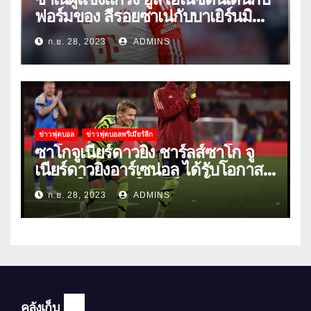
ฟอร์มของ ลีรอยซาเน่กับบาเยิร์นมิ
วนิค
ก.ย. 28, 2023
ADMINS
ข่าวฟุตบอล
ข่าวฟุตบอลพรีเมียร์ลีก
ซาโกจูเนียร์ดาวยิง ชาร์ลส์ซาโก จู
เนียร์ดาวยิงอาร์เซน่อล ได้รับโอกาส
ลงเล่นให้ทีมชุดใหญ่เป็นครั้งแรก
ก.ย. 28, 2023
ADMINS
คลังเก็บ