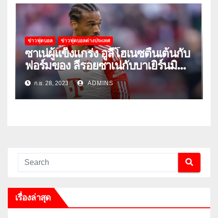
ข่าวฟุตบอล
ข่าวฟุตบอลต่างประเทศ
ซาเน่ผู้แข็งแกร่ง อูลี่โฮเนซตื่นเต้นกับ
ฟอร์มของ ลีรอยซาเน่กับบาเยิร์นมิ
วนิค
ก.ย. 28, 2023
ADMINS
เรื่องล่าสุด