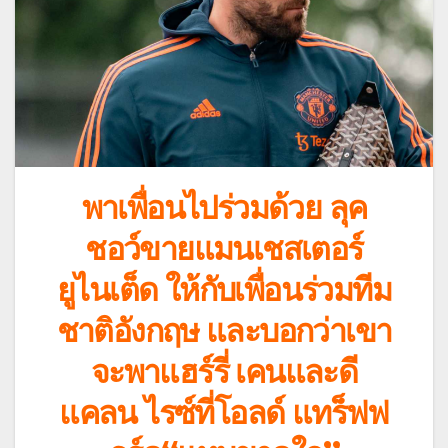
พาเพื่อนไปร่วมด้วย ลุค
ชอว์ขายแมนเชสเตอร์
ยูไนเต็ด ให้กับเพื่อนร่วมทีม
ชาติอังกฤษ และบอกว่าเขา
จะพาแฮร์รี่ เคนและดี
แคลน ไรซ์ที่โอลด์ แทร็ฟฟ