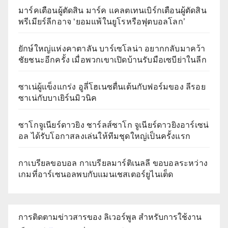
มาร์คเตือนผู้ตัดสิน มาร์ค แคลตเทนเบิร์กเตือนผู้ตัดสิน
พรีเมียร์ลีกอาจ ‘ยอมแพ้ในยูโรหรือฟุตบอลโลก’
ยักษ์ใหญ่แห่งคาตาลัน บาร์เซโลน่า อยากกลับมาคว้า
ชัยชนะอีกครั้ง เมื่อพวกเขาเปิดบ้านรับมือเซบีย่าในลีก
ซาเน่ผู้แข็งแกร่ง อูลี่โฮเนซตื่นเต้นกับฟอร์มของ ลีรอย
ซาเน่กับบาเยิร์นมิวนิค
ซาโกจูเนียร์ดาวยิง ชาร์ลส์ซาโก จูเนียร์ดาวยิงอาร์เซน่
อล ได้รับโอกาสลงเล่นให้ทีมชุดใหญ่เป็นครั้งแรก
กาเบรียลขอบอล กาเบรียลมาร์ติเนลลี ขอบอลระหว่าง
เกมที่อาร์เซนอลพบกับแมนเชสเตอร์ยูไนเต็ด
การติดตามข่าวสารของ ลิเวอร์พูล สำหรับการใช้งาน