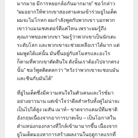
มากมาย มีการหยอกล้อกันมากมาย” ชอว์กล่าว
“ผมอยากให้พวกเขาสองสามคนเข้าร่วมยูไนเต็ด
ผมจะไม่โกหก ผมกำลังพูดกับพวกเขา บอกพวก
เขาว่าแมนเชสเตอร์ดีแค่ไหน เพราะผมรู้ถึง
คุณภาพของพวกเขา “ผมรู้ว่าพวกเขาเป็นนักเตะ
ระดับโลก และพวกเขาจะช่วยเหลือเราได้มาก แต่
ผมพูดได้แค่นั้น มันขึ้นอยู่กับสโมสรและอะไร
ก็ตามที่พวกเขาตัดสินใจ ดังนั้นเราต้องไปจากตรง
นั้น” ชอว์พูดติดตลกว่า “หวังว่าพวกเขาจะชอบมัน
และชินกับมันได้”
ที่ยูไนเต็ดซึ่งมีความสนใจในตัวเคนและไรซ์มา
อย่างยาวนาน แต่เข้าใจว่าดีลสำหรับทั้งคู่ไม่น่าจะ
เป็นไปได้สูง เมสัน เมาท์– ขาดจากแคมป์ทีมชาติ
อังกฤษเนื่องจากอาการบาดเจ็บ – เป็นโอกาสใน
ตำแหน่งกองกลางที่ใกล้เข้ามามากขึ้น เนื่องจาก
ยูไนเต็ดมองหาการสร้างผลงานในฤดูกาลแรกที่