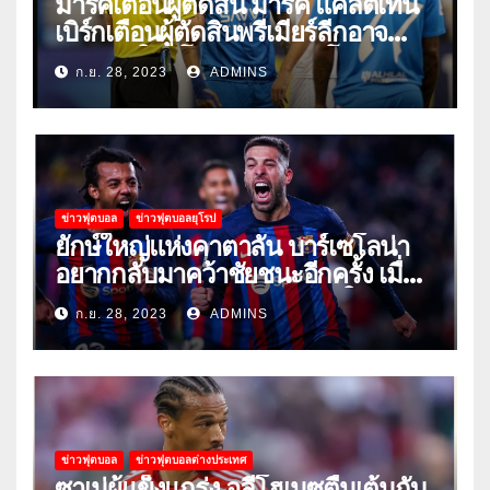
มาร์คเตือนผู้ตัดสิน มาร์ค แคลตเทน
เบิร์กเตือนผู้ตัดสินพรีเมียร์ลีกอาจ
‘ยอมแพ้ในยูโรหรือฟุตบอลโลก’
ก.ย. 28, 2023
ADMINS
ข่าวฟุตบอล
ข่าวฟุตบอลยุโรป
ยักษ์ใหญ่แห่งคาตาลัน บาร์เซโลน่า
อยากกลับมาคว้าชัยชนะอีกครั้ง เมื่อ
พวกเขาเปิดบ้านรับมือเซบีย่าในลีก
ก.ย. 28, 2023
ADMINS
ข่าวฟุตบอล
ข่าวฟุตบอลต่างประเทศ
ซาเน่ผู้แข็งแกร่ง อูลี่โฮเนซตื่นเต้นกับ