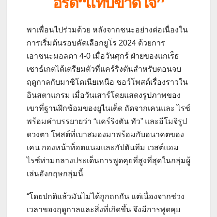
อร์ด“แทบขาดใจ”
พาเพื่อนไปร่วมด้วย หลังจากชนะอย่างต่อเนื่องใน
การเริ่มต้นรอบคัดเลือกยูโร 2024 ด้วยการ
เอาชนะมอลตา 4-0 เมื่อวันศุกร์ ฝ่ายของแกเร็ธ
เซาธ์เกตได้เตรียมตัวที่แคร์ริงตันสำหรับตอนจบ
ฤดูกาลกับมาซิโดเนียเหนือ ชอว์โพสต์เรื่องราวใน
อินสตาแกรม เมื่อวันเสาร์โดยแสดงรูปภาพของ
เขาที่ฐานฝึกซ้อมของยูไนเต็ด ถัดจากเคนและ ไรซ์
พร้อมคำบรรยายว่า “แคร์ริงตัน ทัว” และอีโมจิรูป
ดวงตา โพสต์ที่เบาสมองมาพร้อมกับอนาคตของ
เคน กองหน้าท็อตแนมและกัปตันทีม เวสต์แฮม
ไรซ์ท่ามกลางประเด็นการพูดคุยที่สูงที่สุดในกลุ่มผู้
เล่นอังกฤษกลุ่มนี้
“โดยปกติแล้วมันไม่ได้ถูกถกกัน แต่เนื่องจากช่วง
เวลาของฤดูกาลและสิ่งที่เกิดขึ้น จึงมีการพูดคุย