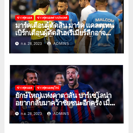
ข่าวฟุตบอล
ข่าวฟุตบอลต่างประเทศ
มาร์คเตือนผู้ตัดสิน มาร์ค แคลตเทน
เบิร์กเตือนผู้ตัดสินพรีเมียร์ลีกอาจ
‘ยอมแพ้ในยูโรหรือฟุตบอลโลก’
ก.ย. 28, 2023
ADMINS
ข่าวฟุตบอล
ข่าวฟุตบอลยุโรป
ยักษ์ใหญ่แห่งคาตาลัน บาร์เซโลน่า
อยากกลับมาคว้าชัยชนะอีกครั้ง เมื่อ
พวกเขาเปิดบ้านรับมือเซบีย่าในลีก
ก.ย. 28, 2023
ADMINS