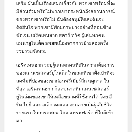
เสริม มันเป็นเรื่องเสมอเกี่ยวกับ พวกเขาพร้อมที่จะ
มีส่วนร่วมหรือไม่พวกเขาตระหนักถึงสถานการณ์
ของพวกเขาหรือไม่ ฉันต้องอนุมัติและฉันจะ
ตัดสินใจ พวกเขามีศักยภาพบางอย่างที่ค่อนข้าง
ชัดเจน
เอริคเทนฮาก สตาร์ ทรัค ผู้เล่นหกคน
แมนฯยูไนเต็ด อพยพเนื่องจากการย้ายสองครั้ง
รวบรวมจังหวะ
เอริคเทนฮาก ระบุผู้เล่นหกคนที่เกินความต้องการ
ของแมนเชสเตอร์ยูไนเต็ดในขณะที่เขาตั้งเป้าที่จะ
ลดทีมที่ป่องของเขาก่อนพรีเมียร์ลีก ฤดูกาล
ใน
ที่สุด เอริคเทนฮาก ก็ลดขนาดทีมแมนเชสเตอร์
ยูไนเต็ดของเขาให้เหลือขนาดที่ใช้งานได้ โดย อี
ริค ไบยี่ และ อเล็ก เตลเลส จะกลายเป็นผู้เสียชีวิต
รายแรกในการอพยพ โอล แทรฟฟอร์ด ที่ใกล้เข้า
มา