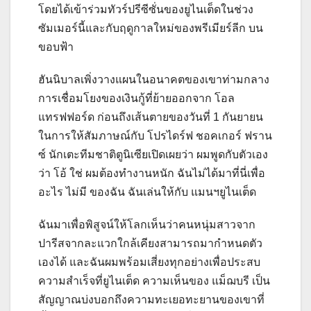
โดยได้เข้าร่วมทัวร์ปรีซีซั่นของยูไนเต็ดในช่วง
ซัมเมอร์นี้และกับฤดูกาลใหม่ของพรีเมียร์ลีก บน
ขอบฟ้า
ฮันนิบาลเพิ่งวางแผนในอนาคตของเขาท่ามกลาง
การเชื่อมโยงของเงินกู้ที่ย้ายออกจาก โอล
แทรฟฟอร์ด ก่อนถึงเส้นตายของวันที่ 1 กันยายน
ในการให้สัมภาษณ์กับ โปรไดร์ฟ ชอคเกอร์ ฟราน
ซ์ นักเตะทีมชาติตูนิเซียเปิดเผยว่า ผมพูดกับตัวเอง
ว่า โอ้ ใช่ ผมต้องทำงานหนัก ฉันไม่ได้มาที่นี่เพื่อ
อะไร ไม่มี ของฉัน ฉันเล่นให้กับ แมนฯยูไนเต็ด
ฉันมาเพื่อพิสูจน์ให้โลกเห็นว่าคนหนุ่มสาวจาก
ปารีสจากละแวกใกล้เคียงสามารถมากำหนดตัว
เองได้ และฉันผมพร้อมเสี่ยงทุกอย่างเพื่อประสบ
ความสำเร็จที่ยูไนเต็ด
ความเห็นของ แม็ฌบรี เป็น
สัญญาณบ่งบอกถึงความทะเยอทะยานของเขาที่