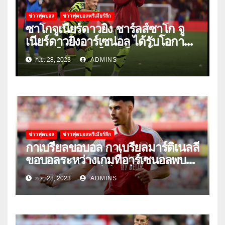
ข่าวฟุตบอล
ข่าวฟุตบอลพรีเมียร์ลีก
ซาโกจูเนียร์ดาวยิง ชาร์ลส์ซาโก จู
เนียร์ดาวยิงอาร์เซน่อล ได้รับโอกาส
ลงเล่นให้ทีมชุดใหญ่เป็นครั้งแรก
ก.ย. 28, 2023
ADMINS
ข่าวฟุตบอล
ข่าวฟุตบอลพรีเมียร์ลีก
กาเบรียลขอบอล กาเบรียลมาร์ติเนลลี
ขอบอลระหว่างเกมที่อาร์เซนอลพบ
กับแมนเชสเตอร์ยูไนเต็ด
ก.ย. 28, 2023
ADMINS