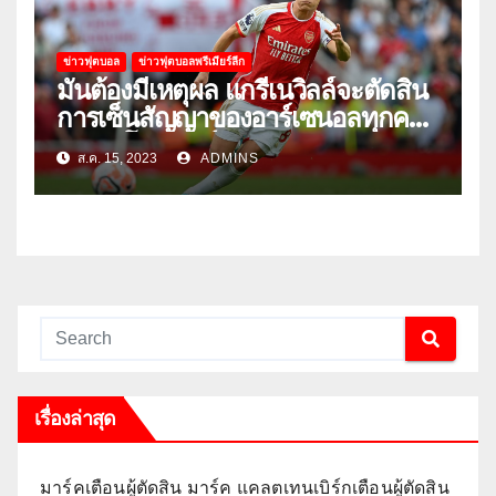
ข่าวฟุตบอล
ข่าวฟุตบอลพรีเมียร์ลีก
มันต้องมีเหตุผล แกรีเนวิลล์จะตัดสิน
การเซ็นสัญญาของอาร์เซนอลทุกคน
ยกเว้นโอเดการ์ด
ส.ค. 15, 2023
ADMINS
เรื่องล่าสุด
มาร์คเตือนผู้ตัดสิน มาร์ค แคลตเทนเบิร์กเตือนผู้ตัดสิน