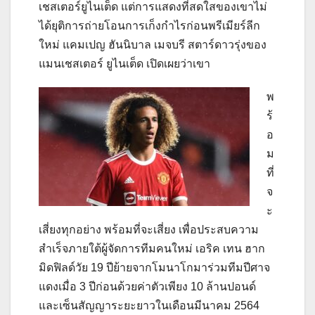
เชสเตอร์ยูไนเต็ด แต่การแสดงที่สดใสของเขาไม่
ได้ยุติการถ่ายโอนการเก็งกำไรก่อนพรีเมียร์ลีก
ใหม่ แคมเปญ
ฮันนิบาล เมจบรี สตาร์ดาวรุ่งของ
แมนเชสเตอร์ ยูไนเต็ด เปิดเผยว่าเขา
พ
ร้
อ
ม
ที่
จ
ะ
เสี่ยงทุกอย่าง พร้อมที่จะเสี่ยง เพื่อประสบความ
สำเร็จภายใต้ผู้จัดการทีมคนใหม่ เอริค เทน ฮาก
มิดฟิลด์วัย 19 ปีย้ายจากโมนาโกมาร่วมทีมปีศาจ
แดงเมื่อ 3 ปีก่อนด้วยค่าตัวเพียง 10 ล้านปอนด์
และเซ็นสัญญาระยะยาวในเดือนมีนาคม 2564