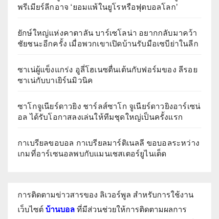
พรีเมียร์ลีกอาจ ‘ยอมแพ้ในยูโรหรือฟุตบอลโลก’
ยักษ์ใหญ่แห่งคาตาลัน บาร์เซโลน่า อยากกลับมาคว้า
ชัยชนะอีกครั้ง เมื่อพวกเขาเปิดบ้านรับมือเซบีย่าในลีก
ซาเน่ผู้แข็งแกร่ง อูลี่โฮเนซตื่นเต้นกับฟอร์มของ ลีรอย
ซาเน่กับบาเยิร์นมิวนิค
ซาโกจูเนียร์ดาวยิง ชาร์ลส์ซาโก จูเนียร์ดาวยิงอาร์เซน่
อล ได้รับโอกาสลงเล่นให้ทีมชุดใหญ่เป็นครั้งแรก
กาเบรียลขอบอล กาเบรียลมาร์ติเนลลี ขอบอลระหว่าง
เกมที่อาร์เซนอลพบกับแมนเชสเตอร์ยูไนเต็ด
การติดตามข่าวสารของ ลิเวอร์พูล สำหรับการใช้งาน
เว็บไซต์
บ้านบอล
ที่มีส่วนช่วยให้การติดตามผลการ