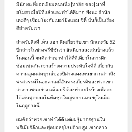
มีนักเตะที่ยอดเยี่ยมคนหนึ่ง [ทาฮิธ ชอง] มาที่
สโมสรเมื่อปีที่แล้วและทำได้ดีมาก ฟังนะ ถ้านัก
เตะดีๆ เชื่อมโยงกับเบอร์มิงแฮม ซิตี้ นั่นก็เป็นเรื่อง
ดีสำหรับเรา
สำหรับสิ่งที่ เท็น แฮก คิดเกี่ยวกับเขา นักเตะวัย 52
ปีกล่าวในช่วงพรีซีซั่นว่า ฮันนิบาลลงเล่นบ้างแล้ว
ในตอนนี้ ผมคิดว่าเขาทำได้ดีทีเดียวในการฝึก
ซ้อมเช่นกัน เขาสร้างความประทับใจที่ดี
เกี่ยวกับ
ความอุดมสมบูรณ์ของปีศาจแดงเทนฮาก กล่าวถึง
พรสวรรค์ในอะคาเดมี่อันทรงเกียรติของพวกเขา
ว่าเยาวชนอย่าง แม็ฌบรี ต้องทำอะไรบ้างเพื่อจะ
ได้เล่นฟุตบอลในทีมชุดใหญ่ของ แมนฯยูไนเต็ด
ในฤดูกาลนี้
ผมคิดว่าพวกเขาทำได้ดี แต่ผมรู้มาตรฐานใน
พรีเมียร์ลีกและฟุตบอลยุโรปด้วย สูง เขากล่าว