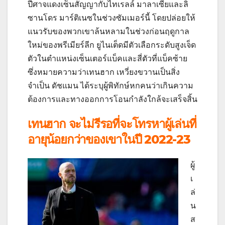
ปีศาจแดงเซ็นสัญญากับไทเรลล์ มาลาเซียและลิ
ซานโดร มาร์ติเนซในช่วงซัมเมอร์นี้ โดยปล่อยให้
แนวรับของพวกเขาล้นหลามในช่วงก่อนฤดูกาล
ใหม่ของพรีเมียร์ลีก ยูไนเต็ดมีตัวเลือกระดับสูงเจ็ด
ตัวในตำแหน่งเซ็นเตอร์แบ็คและสี่ตัวที่แบ็คซ้าย
ซึ่งหมายความว่าเทนฮาก เหวี่ยงขวานเป็นสิ่ง
จำเป็น
ดัชแมน ได้ระบุผู้พิทักษ์หกคนว่าเกินความ
ต้องการและทางออกการโอนกำลังใกล้จะเสร็จสิ้น
เทนฮาก จะไม่รีรอที่จะโทรหาผู้เล่นที่
อายุน้อยกว่าของเขาในปี 2022-23
ผู้
เ
ล่
น
ส