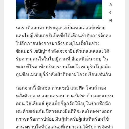
อ
ง
ค
นแรกที่ออกจากประตูอาจเป็นเทลเลสแบ็กซ้าย
และไบญี่เซ็นเตอร์แบ็คซึ่งได้เลื่อนลำดับการจิกลง
ไปอีกภายหลังการมาถึงของยูไนเต็ดในช่วง
ซัมเมอร์
เซบีญ่ากำลังเจรจายืมตัวเตลเลสและได้
รับความสนใจในไบญีตามที่ อีเอสพีเอ็น ระบุ ใน
ขณะที่โรม่าซึ่งบริหารงานโดยโจเซ่ มูรินโญ่อดีต
กุนซือแมนฯยูก็กำลังเฝ้าติดตามไอวอเรี่ยนเช่นกัน
นอกจากนี้ อักเซล ตวนเซเบ้ และฟิล โจนส์ กอง
หลังตัวกลาง และแอรอน วาน-บิสซาก้า และแบรน
ดอน วิลเลียมส์ ฟูลแบ็คก็ถูกจัดให้อยู่ในรายชื่อนัก
เตะด้วยเช่นกัน
ปีศาจแดงยินดีที่จะลงโทษทางออก
ถาวรหรือการปล่อยเงินกู้สำหรับผู้เล่นที่พร้อมใช้
งาน ตราบใดที่ข้อเสนอที่เหมาะสมได้รับการจัดทำ