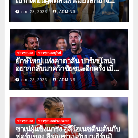
เบิร์กเตือนผู้ตัดสินพรีเมียร์ลีกอาจ
‘ยอมแพ้ในยูโรหรือฟุตบอลโลก’
ก.ย. 28, 2023
ADMINS
ข่าวฟุตบอล
ข่าวฟุตบอลยุโรป
ยักษ์ใหญ่แห่งคาตาลัน บาร์เซโลน่า
อยากกลับมาคว้าชัยชนะอีกครั้ง เมื่อ
พวกเขาเปิดบ้านรับมือเซบีย่าในลีก
ก.ย. 28, 2023
ADMINS
ข่าวฟุตบอล
ข่าวฟุตบอลต่างประเทศ
ซาเน่ผู้แข็งแกร่ง อูลี่โฮเนซตื่นเต้นกับ
ฟอร์มของ ลีรอยซาเน่กับบาเยิร์นมิ