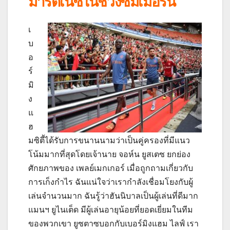
มาร์ติเนซในช่วงซัมเมอร์นี้
เ
บ
อ
ร์
มิ
ง
แ
ฮ
มซิตี้ได้รับการขนานนามว่าเป็นคู่ครองที่มีแนว
โน้มมากที่สุดโดยเจ้านาย จอห์น ยูสเตซ ยกย่อง
ศักยภาพของ เพลย์เมกเกอร์ เมื่อถูกถามเกี่ยวกับ
การเก็งกำไร ฉันแน่ใจว่าเรากำลังเชื่อมโยงกับผู้
เล่นจำนวนมาก ฉันรู้ว่าฮันนิบาลเป็นผู้เล่นที่ดีมาก
แมนฯ ยูไนเต็ด มีผู้เล่นอายุน้อยที่ยอดเยี่ยมในทีม
ของพวกเขา ยูซตาซบอกกับเบอร์มิงแฮม ไลฟ์ เรา