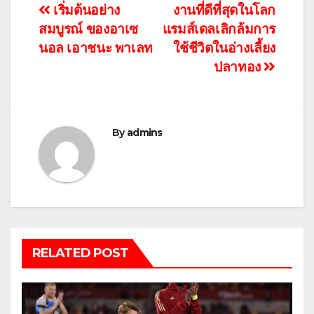
แนะแนว
เริ่มต้นอย่าง
งานที่ดีที่สุดในโลก
สมบูรณ์ ของอาเซ
แรมส์เดลเลิกล้มการ
เรื่อง
นอล เอาชนะ พาเลท
ใช้ชีวิตในอ่างเลี้ยง
ปลาทอง
By
admins
RELATED POST