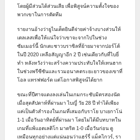
โดยผู้มีส่วนได้ส่วนเสีย เพื่อพิสูจน์ความตั้งใจของ
พวกเขาในการตัดทีม
รายงานอ้างว่ายูไนเต็ดยินดีจ่ายค่าจ้างบางส่วนให้
เตลเลสเพื่อให้แน่ใจว่าเขาจะจากไปในช่วง
ซัมเมอร์นี้
นักเตะชาวบราซิลที่ย้ายมาจากปอร์โต้
ในปี 2020 เหลือสัญญาอีก 2 ปี เช่นเดียวกับที่ไบยี่
ทำ หลังหวังว่าจะสร้างความประทับใจให้เทนฮาก
ในช่วงพรีซีซันและรวมอนาคตระยะยาวของเขาที่
โอล แทรฟฟอร์ด แต่โอกาสพิสูจน์ได้ยาก
ขณะที่ปีศาจแดงลงเล่นในเกมกระชับมิตรสองนัด
เมื่อสุดสัปดาห์ที่ผ่านมา ไบญี่ วัย 28 ปี ทำได้เพียง
แค่เป็นตัวสำรองในเกมที่เสมอกับราโย บาเยกาโน่
1-1 เมื่อวันอาทิตย์ที่ผ่านมา โดยไม่ได้มีบทบาทใน
เกมที่แพ้แอตเลติโก มาดริด 1-0 เมื่อวันก่อน ดู
เหมือนทุกอย่างแต่แน่นอนว่าแฮร์รี่ แม็คไกวร์, รา