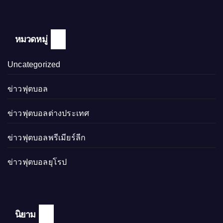
หมวดหมู่
Uncategorized
ข่าวฟุตบอล
ข่าวฟุตบอลต่างประเทศ
ข่าวฟุตบอลพรีเมียร์ลีก
ข่าวฟุตบอลยุโรป
นิยาม