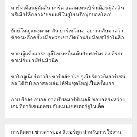
มาร์คเตือนผู้ตัดสิน มาร์ค แคลตเทนเบิร์กเตือนผู้ตัดสิน
พรีเมียร์ลีกอาจ ‘ยอมแพ้ในยูโรหรือฟุตบอลโลก’
ยักษ์ใหญ่แห่งคาตาลัน บาร์เซโลน่า อยากกลับมาคว้า
ชัยชนะอีกครั้ง เมื่อพวกเขาเปิดบ้านรับมือเซบีย่าในลีก
ซาเน่ผู้แข็งแกร่ง อูลี่โฮเนซตื่นเต้นกับฟอร์มของ ลีรอย
ซาเน่กับบาเยิร์นมิวนิค
ซาโกจูเนียร์ดาวยิง ชาร์ลส์ซาโก จูเนียร์ดาวยิงอาร์เซน่
อล ได้รับโอกาสลงเล่นให้ทีมชุดใหญ่เป็นครั้งแรก
กาเบรียลขอบอล กาเบรียลมาร์ติเนลลี ขอบอลระหว่าง
เกมที่อาร์เซนอลพบกับแมนเชสเตอร์ยูไนเต็ด
การติดตามข่าวสารของ ลิเวอร์พูล สำหรับการใช้งาน