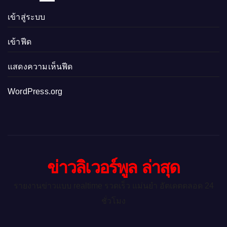
เข้าสู่ระบบ
เข้าฟีด
แสดงความเห็นฟีด
WordPress.org
ข่าวลิเวอร์พูล ล่าสุด
รายงานข่าวแบบ realtime รวดเร็ว แม่นยำ อัตเดตตลอด 24
ชั่วโมง