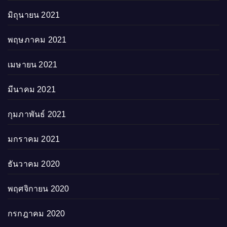
มิถุนายน 2021
พฤษภาคม 2021
เมษายน 2021
มีนาคม 2021
กุมภาพันธ์ 2021
มกราคม 2021
ธันวาคม 2020
พฤศจิกายน 2020
กรกฎาคม 2020