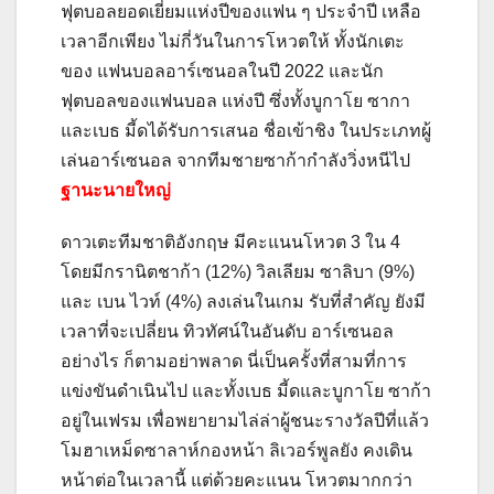
ฟุตบอลยอดเยี่ยมแห่งปีของแฟน ๆ ประจําปี เหลือ
เวลาอีกเพียง ไม่กี่วันในการโหวตให้ ทั้งนักเตะ
ของ แฟนบอลอาร์เซนอลในปี 2022 และนัก
ฟุตบอลของแฟนบอล แห่งปี ซึ่งทั้งบูกาโย ซากา
และเบธ มี้ดได้รับการเสนอ ชื่อเข้าชิง ในประเภทผู้
เล่นอาร์เซนอล จากทีมชายซาก้ากําลังวิ่งหนีไป
ฐานะนายใหญ่
ดาวเตะทีมชาติอังกฤษ มีคะแนนโหวต 3 ใน 4
โดยมีกรานิตชาก้า (12%) วิลเลียม ซาลิบา (9%)
และ เบน ไวท์ (4%) ลงเล่นในเกม รับที่สําคัญ ยังมี
เวลาที่จะเปลี่ยน ทิวทัศน์ในอันดับ อาร์เซนอล
อย่างไร ก็ตามอย่าพลาด นี่เป็นครั้งที่สามที่การ
แข่งขันดําเนินไป และทั้งเบธ มี้ดและบูกาโย ซาก้า
อยู่ในเฟรม เพื่อพยายามไล่ล่าผู้ชนะรางวัลปีที่แล้ว
โมฮาเหม็ดซาลาห์กองหน้า ลิเวอร์พูลยัง คงเดิน
หน้าต่อในเวลานี้ แต่ด้วยคะแนน โหวตมากกว่า