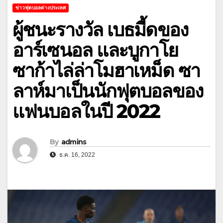
ข่าวฟุตบอลต่างประเทศ
ผู้ชนะรางวัล เบธมี้ดของ
อาร์เซนอล และบูกาโย
ซาก้าไล่ล่าโมฮาเหม็ด ซา
ลาห์มาเป็นนักฟุตบอลของ
แฟนบอลในปี 2022
By
admins
ธ.ค. 16, 2022