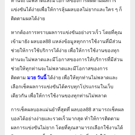
ท่านจะไม่พลาดและมีโอกาสของการติดตามผลการ
แข่งขันได้ง่ายเพื่อให้การลุ้นผลบอลไม่ยากและใคร ๆ ก็
ติดตามผลได้ง่าย
หากต้องการทราบผลการแข่งขันอย่างรวเร็ว โดยที่คุณ
เข้ามายัง ผลบอล88 แหล่งข้อมูลทุกการใช้งานที่มีส่วน
ช่วยให้การใช้บริการได้ง่าย เพื่อให้การใช้งานของทุก
ท่านจะไม่พลาดและมีโอกาสของการให้บริการที่มีส่วน
ช่วยให้ทุกท่านจะไม่พลาดและมีโอกาสของการ
ติดตาม
มวย วันนี้
ได้ง่าย เพื่อให้ทุกท่านไม่พลาดและ
เลือกเช็คผลการแข่งขันได้ครบทุกโปรแกรมในเว็บ
เดียวกัน เพื่อให้การใช้งานของทุกท่านไม่พลาด
การเช็คผลบอลแม่นยำที่สุดที่ ผลบอล88 สามารถเช็คผล
บอลได้อย่างง่ายและรวดเร็วมากสุด ทำให้การติดตาม
ผลการแข่งขันไม่ยาก โดยที่คุณสามารถเลือกใช้งานได้