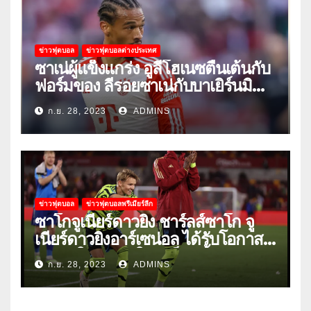
ข่าวฟุตบอล
ข่าวฟุตบอลต่างประเทศ
ซาเน่ผู้แข็งแกร่ง อูลี่โฮเนซตื่นเต้นกับ
ฟอร์มของ ลีรอยซาเน่กับบาเยิร์นมิ
วนิค
ก.ย. 28, 2023
ADMINS
ข่าวฟุตบอล
ข่าวฟุตบอลพรีเมียร์ลีก
ซาโกจูเนียร์ดาวยิง ชาร์ลส์ซาโก จู
เนียร์ดาวยิงอาร์เซน่อล ได้รับโอกาส
ลงเล่นให้ทีมชุดใหญ่เป็นครั้งแรก
ก.ย. 28, 2023
ADMINS