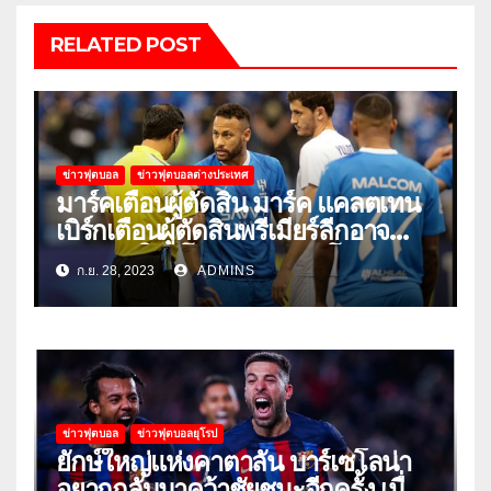
RELATED POST
ข่าวฟุตบอล
ข่าวฟุตบอลต่างประเทศ
มาร์คเตือนผู้ตัดสิน มาร์ค แคลตเทน
เบิร์กเตือนผู้ตัดสินพรีเมียร์ลีกอาจ
‘ยอมแพ้ในยูโรหรือฟุตบอลโลก’
ก.ย. 28, 2023
ADMINS
ข่าวฟุตบอล
ข่าวฟุตบอลยุโรป
ยักษ์ใหญ่แห่งคาตาลัน บาร์เซโลน่า
อยากกลับมาคว้าชัยชนะอีกครั้ง เมื่อ