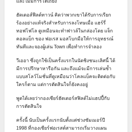
และไม่มีการโต้เถียง
ฮัดเดอส์ฟีลด์ทาวน์ คิดว่าพวกเขาได้รับการเรียก
ร้องอย่างแท้จริงสำหรับการลงโทษเมื่อ แฮร์รี่
ทอฟโฟโล ดูเหมือนจะทำฟาวล์ในกล่องโดย แจ็ก
คอลแบ็ก ของ ฟอเรส มอสโบกมือให้การอุทธรณ์
ทันทีและจองผู้เล่น Town เพื่อทำการจำลอง
วีเออา ซึ่งถูกใช้เป็นครั้งแรกในนัดชิงชนะเลิศนี้ ได้
มีการปรึกษาหารือกัน และถึงแม้จะมีการเล่นซ้ำ
แบบสโลว์โมชั่นที่ดูเหมือนว่าโคลแบ็คจะติดต่อกับ
ใครก็ตาม แต่การตัดสินใจก็ยังคงอยู่
พูดได้เลยว่ากองเชียร์ฮัดเดอร์สฟิลด์ไม่แฮปปี้กับ
การตัดสินใจ
ครั้งนี้ นับเป็นครั้งแรกนับตั้งแต่ช่วงซัมเมอร์ปี
1998 ที่กองเชียร์ฟอเรสต์สามารถเริ่มวางแผน