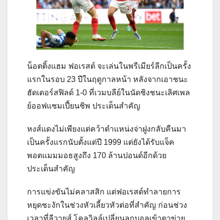
น็อตติ้งแฮม ฟอเรสต์ จะเล่นในพรีเมียร์ลีกเป็นครั้ง
แรกในรอบ 23 ปีในฤดูกาลหน้า หลังจากเอาชนะ
ฮัดเดอร์สฟิลด์ 1-0 ที่เวมบลีย์ในนัดชิงชนะเลิศเพล
ย์ออฟแชมเปี้ยนชิพ ประเด็นสำคัญ
หงส์แดงไม่เพียงแต่คว้าตำแหน่งจ่าฝูงกลับคืนมา
เป็นครั้งแรกนับตั้งแต่ปี 1999 แต่ยังได้รับแจ็ค
พอตแมมมอธสูงถึง 170 ล้านปอนด์อีกด้วย
ประเด็นสำคัญ
การแข่งขันไม่คลาสสิก แต่ฟอเรสต์ทำลายการ
หยุดชะงักในช่วงหัวเลี้ยวหัวต่อที่สำคัญ ก่อนช่วง
เวลาที่ลีวายส์ โคลวิลล์เปลี่ยนลูกบอลเข้าตาข่าย