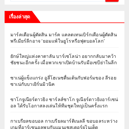
เรื่องล่าสุด
มาร์คเตือนผู้ตัดสิน มาร์ค แคลตเทนเบิร์กเตือนผู้ตัดสิน
พรีเมียร์ลีกอาจ ‘ยอมแพ้ในยูโรหรือฟุตบอลโลก’
ยักษ์ใหญ่แห่งคาตาลัน บาร์เซโลน่า อยากกลับมาคว้า
ชัยชนะอีกครั้ง เมื่อพวกเขาเปิดบ้านรับมือเซบีย่าในลีก
ซาเน่ผู้แข็งแกร่ง อูลี่โฮเนซตื่นเต้นกับฟอร์มของ ลีรอย
ซาเน่กับบาเยิร์นมิวนิค
ซาโกจูเนียร์ดาวยิง ชาร์ลส์ซาโก จูเนียร์ดาวยิงอาร์เซน่
อล ได้รับโอกาสลงเล่นให้ทีมชุดใหญ่เป็นครั้งแรก
กาเบรียลขอบอล กาเบรียลมาร์ติเนลลี ขอบอลระหว่าง
เกมที่อาร์เซนอลพบกับแมนเชสเตอร์ยูไนเต็ด