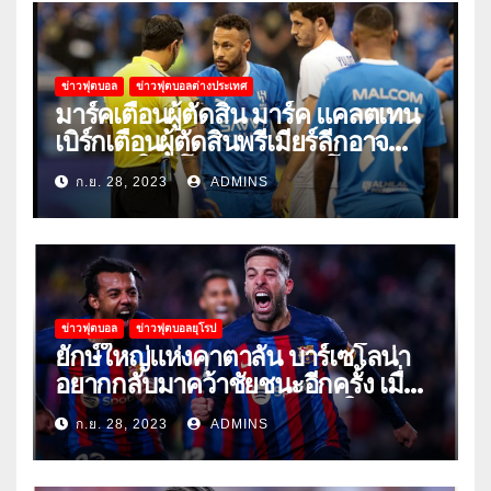
ข่าวฟุตบอล
ข่าวฟุตบอลต่างประเทศ
มาร์คเตือนผู้ตัดสิน มาร์ค แคลตเทน
เบิร์กเตือนผู้ตัดสินพรีเมียร์ลีกอาจ
‘ยอมแพ้ในยูโรหรือฟุตบอลโลก’
ก.ย. 28, 2023
ADMINS
ข่าวฟุตบอล
ข่าวฟุตบอลยุโรป
ยักษ์ใหญ่แห่งคาตาลัน บาร์เซโลน่า
อยากกลับมาคว้าชัยชนะอีกครั้ง เมื่อ
พวกเขาเปิดบ้านรับมือเซบีย่าในลีก
ก.ย. 28, 2023
ADMINS