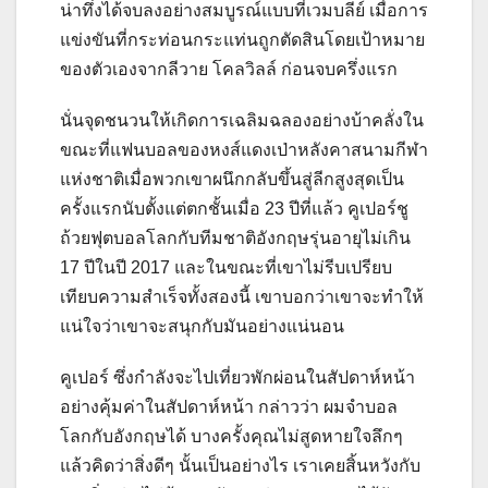
น่าทึ่งได้จบลงอย่างสมบูรณ์แบบที่เวมบลีย์ เมื่อการ
แข่งขันที่กระท่อนกระแท่นถูกตัดสินโดยเป้าหมาย
ของตัวเองจากลีวาย โคลวิลล์ ก่อนจบครึ่งแรก
นั่นจุดชนวนให้เกิดการเฉลิมฉลองอย่างบ้าคลั่งใน
ขณะที่แฟนบอลของหงส์แดงเป่าหลังคาสนามกีฬา
แห่งชาติเมื่อพวกเขาผนึกกลับขึ้นสู่ลีกสูงสุดเป็น
ครั้งแรกนับตั้งแต่ตกชั้นเมื่อ 23 ปีที่แล้ว คูเปอร์ชู
ถ้วยฟุตบอลโลกกับทีมชาติอังกฤษรุ่นอายุไม่เกิน
17 ปีในปี 2017 และในขณะที่เขาไม่รีบเปรียบ
เทียบความสำเร็จทั้งสองนี้ เขาบอกว่าเขาจะทำให้
แน่ใจว่าเขาจะสนุกกับมันอย่างแน่นอน
คูเปอร์ ซึ่งกำลังจะไปเที่ยวพักผ่อนในสัปดาห์หน้า
อย่างคุ้มค่าในสัปดาห์หน้า กล่าวว่า ผมจำบอล
โลกกับอังกฤษได้ บางครั้งคุณไม่สูดหายใจลึกๆ
แล้วคิดว่าสิ่งดีๆ นั้นเป็นอย่างไร เราเคยสิ้นหวังกับ