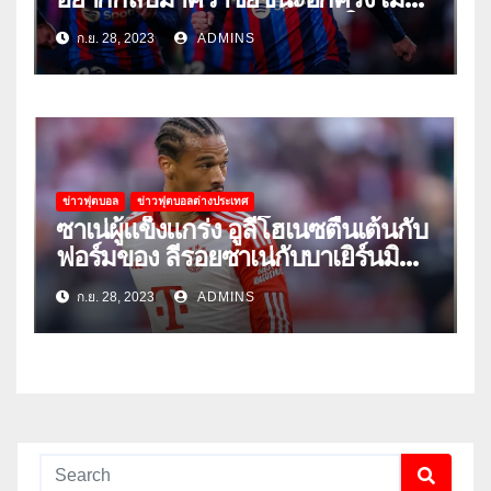
พวกเขาเปิดบ้านรับมือเซบีย่าในลีก
ก.ย. 28, 2023
ADMINS
ข่าวฟุตบอล
ข่าวฟุตบอลต่างประเทศ
ซาเน่ผู้แข็งแกร่ง อูลี่โฮเนซตื่นเต้นกับ
ฟอร์มของ ลีรอยซาเน่กับบาเยิร์นมิ
วนิค
ก.ย. 28, 2023
ADMINS