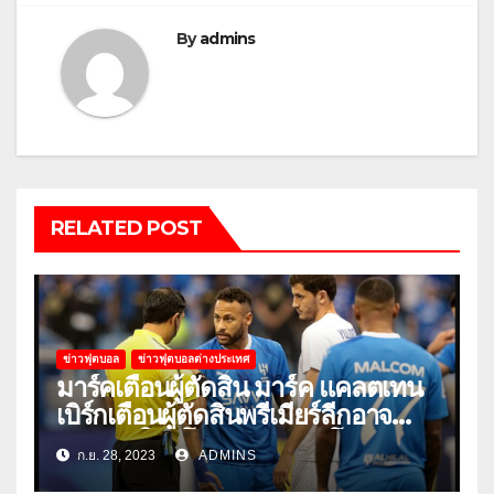
By
admins
RELATED POST
ข่าวฟุตบอล
ข่าวฟุตบอลต่างประเทศ
มาร์คเตือนผู้ตัดสิน มาร์ค แคลตเทน
เบิร์กเตือนผู้ตัดสินพรีเมียร์ลีกอาจ
‘ยอมแพ้ในยูโรหรือฟุตบอลโลก’
ก.ย. 28, 2023
ADMINS