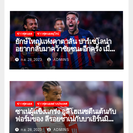
ข่าวฟุตบอล
ข่าวฟุตบอลยุโรป
ยักษ์ใหญ่แห่งคาตาลัน บาร์เซโลน่า
อยากกลับมาคว้าชัยชนะอีกครั้ง เมื่อ
พวกเขาเปิดบ้านรับมือเซบีย่าในลีก
ก.ย. 28, 2023
ADMINS
ข่าวฟุตบอล
ข่าวฟุตบอลต่างประเทศ
ซาเน่ผู้แข็งแกร่ง อูลี่โฮเนซตื่นเต้นกับ
ฟอร์มของ ลีรอยซาเน่กับบาเยิร์นมิ
วนิค
ก.ย. 28, 2023
ADMINS