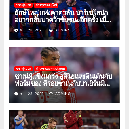
ข่าวฟุตบอล
ข่าวฟุตบอลยุโรป
ยักษ์ใหญ่แห่งคาตาลัน บาร์เซโลน่า
อยากกลับมาคว้าชัยชนะอีกครั้ง เมื่อ
พวกเขาเปิดบ้านรับมือเซบีย่าในลีก
ก.ย. 28, 2023
ADMINS
ข่าวฟุตบอล
ข่าวฟุตบอลต่างประเทศ
ซาเน่ผู้แข็งแกร่ง อูลี่โฮเนซตื่นเต้นกับ
ฟอร์มของ ลีรอยซาเน่กับบาเยิร์นมิ
วนิค
ก.ย. 28, 2023
ADMINS