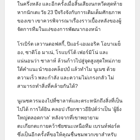
ในครึ่งหลัง และอีกครั้งเมื่อสิ้นเสียงนกหวีดสุดท้าย
หากนักเตะวัย 23 ปีจริงจังกับการเติมเต็มศักยภาพ
ของเขา เขาควรพิจารณาเรื่องราวเบื้องหลังของผู้
จัดการทีมในแง่ของการพัฒนากองหน้า
โรเบิร์ต เลวานดอฟสกี้, ปิแอร์-เอเมอริค โอบาเมย็
อง, ซาดิโอ มาเน่, โรแบร์โต้ เฟอร์มิโน่ และ
แน่นอนว่า ซาลาห์ ล้วนก้าวไปสู่จุดสูงสุดใหม่ภาย
ใต้คำแนะนำของคล็อปป์ แล้วทำไม นูเนซ ด้วย
ความเร็ว พละกำลัง และความไม่เกรงกลัว ไม่
สามารถทำสิ่งที่คล้ายกันได้?
นูเนซควรมองไปที่ซาลาห์และตระหนักถึงสิ่งที่เป็น
ไปได้ การได้ยิน คลอป เรียกชาวอียิปต์ว่าเป็น ‘ผู้ยิ่ง
ใหญ่ตลอดกาล’ หลังจากที่เขาพยายาม
ตะเกียกตะกายคว้าชัยชนะเหนือทีม เบรนท์ฟอร์ด
ซึ่งเป็นอีกครั้งที่ขอให้คุณชื่นชมพวกเขาสำหรับ