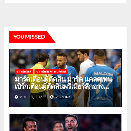
YOU MISSED
ข่าวฟุตบอล
ข่าวฟุตบอลต่างประเทศ
มาร์คเตือนผู้ตัดสิน มาร์ค แคลตเทน
เบิร์กเตือนผู้ตัดสินพรีเมียร์ลีกอาจ
‘ยอมแพ้ในยูโรหรือฟุตบอลโลก’
ก.ย. 28, 2023
ADMINS