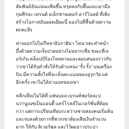
สัมพันธ์อันแน่นแฟ้นขึ้น ทรุดลงกับพื้นและเอามือ
กุมศีรษะ เทรนต์ อเล็กซานเดอร์-อาร์โนลด์ ที่เพิ่ง
สร้างโอกาสอันยอดเยี่ยมนี้ มองไปที่พื้นด้วยความ
ตกตะลึง
ห่างออกไปไม่กี่หลาอิบราฮิมา โคนาเตะทำหน้า
บึ้งด้วยความเจ็บปวดอย่างไม่อยากเชื่อ ขณะที่เจ
อร์เก้น คล็อปป์ร้องโหยหวนและตอบสนองราวกับ
ว่าเขาได้รับคำสั่งให้รับตำแหน่ง ‘รั้ง รั้ง’ บนเครื่อง
บิน มีความตั้งใจที่จะเห็นคะแนนของอุรุกวัย แต่
อีกครั้ง เขาไม่ได้อ่านบทของเขา
หลีกเลี่ยงไม่ได้ที่ แฟนบอล เบรนท์ฟอร์ดจะบ่
นว่านูเนซเป็นแอนดี้ แคร์โรลล์ในเวอร์ชั่นที่ด้อย
กว่า แต่การเปรียบเทียบระหว่างชายสองคนเริ่มต้น
และจบลงด้วยการที่พวกเขาต้องเสียเงินจำนวน
มาก ให้กับ ลิเวอร์พูล และไว้ผมยาวประบ่า