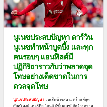
นูเนซประสบปัญหา ดาร์วิน
นูเนซทำหน้าบูดบึ้ง และทุก
คนรอบๆ แอนฟิลด์มี
ปฏิกิริยาราวกับว่าพลาดจุด
โทษอย่างเด็ดขาดในการ
ดวลจุดโทษ
นูเนซประสบปัญหา
บนเส้นข้างสนามที่ใกล้ที่สุด
กับอุโมงค์ เคอร์ติส โจนส์ ผู้ซึ่งนูเนซได้สร้างความ