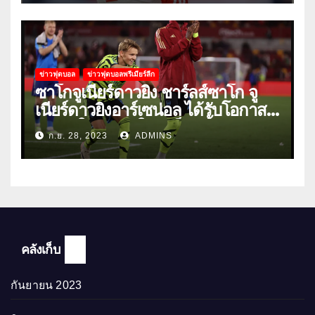
ข่าวฟุตบอล
ข่าวฟุตบอลพรีเมียร์ลีก
ซาโกจูเนียร์ดาวยิง ชาร์ลส์ซาโก จู
เนียร์ดาวยิงอาร์เซน่อล ได้รับโอกาส
ลงเล่นให้ทีมชุดใหญ่เป็นครั้งแรก
ก.ย. 28, 2023
ADMINS
คลังเก็บ
กันยายน 2023