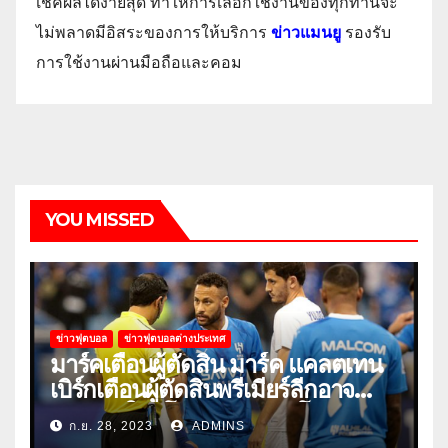
เช็คผลได้ง่ายสุด ทำให้การเลือกใช้งานของทุกท่านจะ
ไม่พลาดมีอิสระของการให้บริการ
ข่าวแมนยู
รองรับ
การใช้งานผ่านมือถือและคอม
YOU MISSED
ข่าวฟุตบอล
ข่าวฟุตบอลต่างประเทศ
มาร์คเตือนผู้ตัดสิน มาร์ค แคลตเทน
เบิร์กเตือนผู้ตัดสินพรีเมียร์ลีกอาจ
‘ยอมแพ้ในยูโรหรือฟุตบอลโลก’
ก.ย. 28, 2023
ADMINS