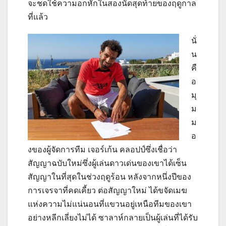
จะชดใช้ความอกหักในสองนัดสุดท้ายของฤดูกาล
ที่แล้ว
นั่
น
คื
อ
มุ
ม
ม
อ
งของผู้จัดการทีม เจอร์เก้น คลอปป์ซึ่งเชื่อว่า
สัญญาฉบับใหม่ซึ่งผู้เล่นดาวเด่นของเขาได้เซ็น
สัญญาในที่สุดในช่วงฤดูร้อน หลังจากหนึ่งปีของ
การเจรจาที่คดเคี้ยว ต่อสัญญาใหม่ ได้ขจัดเมฆ
แห่งความไม่แน่นอนที่แขวนอยู่เหนือทีมของเขา
อย่างหลีกเลี่ยงไม่ได้
ซาลาห์กลายเป็นผู้เล่นที่ได้รับ