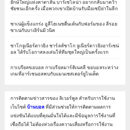
ยักษ์ใหญ่แห่งคาตาลัน บาร์เซโลน่า อยากกลับมาคว้า
ชัยชนะอีกครั้ง เมื่อพวกเขาเปิดบ้านรับมือเซบีย่าในลีก
ซาเน่ผู้แข็งแกร่ง อูลี่โฮเนซตื่นเต้นกับฟอร์มของ ลีรอย
ซาเน่กับบาเยิร์นมิวนิค
ซาโกจูเนียร์ดาวยิง ชาร์ลส์ซาโก จูเนียร์ดาวยิงอาร์เซน่
อล ได้รับโอกาสลงเล่นให้ทีมชุดใหญ่เป็นครั้งแรก
กาเบรียลขอบอล กาเบรียลมาร์ติเนลลี ขอบอลระหว่าง
เกมที่อาร์เซนอลพบกับแมนเชสเตอร์ยูไนเต็ด
การติดตามข่าวสารของ ลิเวอร์พูล สำหรับการใช้งาน
เว็บไซต์
บ้านบอล
ที่มีส่วนช่วยให้การติดตามผลการ
แข่งขันได้แบบที่คุณมั่นใจได้และมีข้อมูลการใช้งานที่
เชื่อถือได้ ไม่ต้องห่วงเรื่องความเสี่ยงหรือการใช้งาน