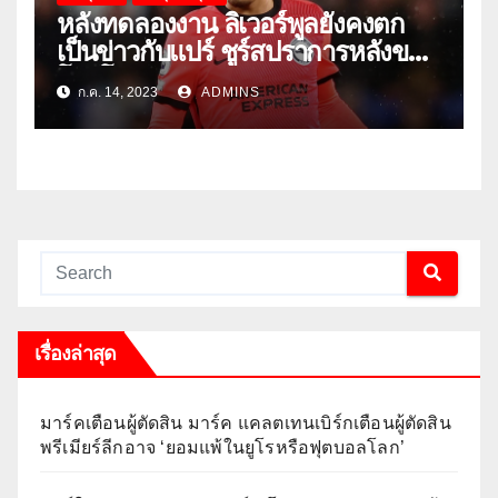
หลังทดลองงาน ลิเวอร์พูลยังคงตก
เป็นข่าวกับแปร์ ชูร์สปราการหลังของ
โตริโน่
ก.ค. 14, 2023
ADMINS
เรื่องล่าสุด
มาร์คเตือนผู้ตัดสิน มาร์ค แคลตเทนเบิร์กเตือนผู้ตัดสิน
พรีเมียร์ลีกอาจ ‘ยอมแพ้ในยูโรหรือฟุตบอลโลก’