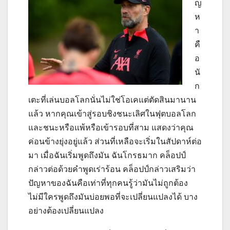
ญ
ห
า
คื
อ
นั
ก
เตะที่เล่นบอลโลกนั่นไม่ใช่โอเคแต่ตัดสินมานาน
แล้ว หากคุณเข้าสู่รอบชิงชนะเลิศในฟุตบอลโลก
และชนะหรือแพ้หรือเข้ารอบที่สาม แสดงว่าคุณ
ค่อนข้างยุ่งอยู่แล้ว ส่วนที่เหลือจะเริ่มในสัปดาห์ต่อ
มา เมื่อฉันเริ่มพูดถึงมัน ฉันโกรธมาก
คล็อปป์
กล่าวต่อด้วยคำพูดเร่าร้อน คล็อปป์กล่าวเสริมว่า
ปัญหาของฉันคือเท่าที่ทุกคนรู้ว่ามันไม่ถูกต้อง
ไม่มีใครพูดถึงมันบ่อยพอที่จะเปลี่ยนแปลงได้ บาง
อย่างต้องเปลี่ยนแปลง