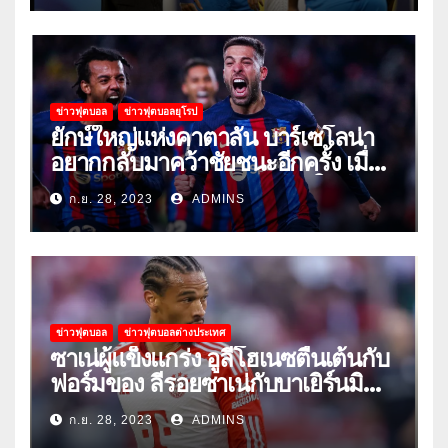
ข่าวฟุตบอล
ข่าวฟุตบอลยุโรป
ยักษ์ใหญ่แห่งคาตาลัน บาร์เซโลน่า
อยากกลับมาคว้าชัยชนะอีกครั้ง เมื่อ
พวกเขาเปิดบ้านรับมือเซบีย่าในลีก
ก.ย. 28, 2023
ADMINS
ข่าวฟุตบอล
ข่าวฟุตบอลต่างประเทศ
ซาเน่ผู้แข็งแกร่ง อูลี่โฮเนซตื่นเต้นกับ
ฟอร์มของ ลีรอยซาเน่กับบาเยิร์นมิ
วนิค
ก.ย. 28, 2023
ADMINS