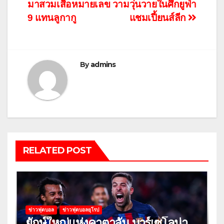
มาสวมเสื้อหมายเลข
วามวุ่นวายในศึกยูฟ่า
เรื่อง
9 แทนลูกากู
แชมเปี้ยนส์ลีก
By
admins
RELATED POST
ข่าวฟุตบอล
ข่าวฟุตบอลยุโรป
ยักษ์ใหญ่แห่งคาตาลัน บาร์เซโลน่า