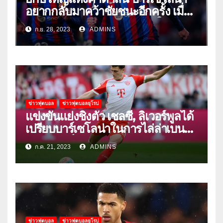
อยากกลับมาคว้าชัยชนะอีกครั้ง เมื่อ
พวกเขาเปิดบ้านรับมือเซบีย่าในลีก
ก.ย. 28, 2023
ADMINS
ข่าวฟุตบอล
ข่าวฟุตบอลยุโรป
แข่งขันแย่งชิงตัว เชลซี, ลิเวอร์พูลได้
เปรียบบาร์เซโลน่าในการไล่ล่าเบนจา
มิน ปาวาร์
ก.ค. 21, 2023
ADMINS
ข่าวฟุตบอล
ข่าวฟุตบอลยุโรป