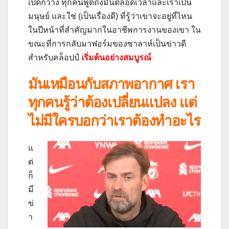
เปิดกว้าง ทุกคนพูดถึงมันตลอดเวลาและเราเป็น
มนุษย์ และใช่ (เป็นเรื่องดี) ที่รู้ว่าเขาจะอยู่ที่ไหน
ในปีหน้าที่สำคัญมากในอาชีพการงานของเขา
ใน
ขณะที่การกลับมาฟอร์มของซาลาห์เป็นข่าวดี
สำหรับคล็อปป์
เริ่มต้นอย่างสมบูรณ์
มันเหมือนกับสภาพอากาศ เรา
ทุกคนรู้ว่าต้องเปลี่ยนแปลง แต่
ไม่มีใครบอกว่าเราต้องทำอะไร
แ
ต่
ก็
มี
ข่
า