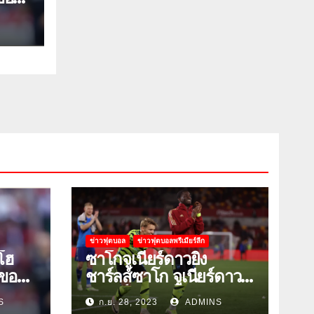
นมิ
ข่าวฟุตบอล
ข่าวฟุตบอลพรีเมียร์ลีก
่โฮ
ซาโกจูเนียร์ดาวยิง
มของ
ชาร์ลส์ซาโก จูเนียร์ดาว
นมิ
ยิงอาร์เซน่อล ได้รับ
S
ก.ย. 28, 2023
ADMINS
โอกาสลงเล่นให้ทีมชุด