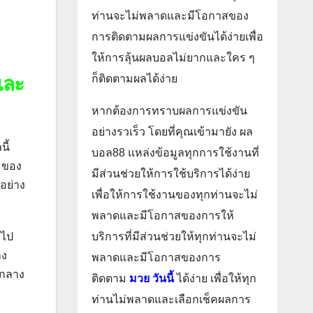
ท่านจะไม่พลาดและมีโอกาสของ
การติดตามผลการแข่งขันได้ง่ายเพื่อ
ให้การลุ้นผลบอลไม่ยากและใคร ๆ
และ
ก็ติดตามผลได้ง่าย
หากต้องการทราบผลการแข่งขัน
อย่างรวเร็ว โดยที่คุณเข้ามายัง ผล
ี้
บอล88 แหล่งข้อมูลทุกการใช้งานที่
% ของ
มีส่วนช่วยให้การใช้บริการได้ง่าย
อย่าง
เพื่อให้การใช้งานของทุกท่านจะไม่
พลาดและมีโอกาสของการให้
 ไป
บริการที่มีส่วนช่วยให้ทุกท่านจะไม่
าง
พลาดและมีโอกาสของการ
มกลาง
ติดตาม
มวย วันนี้
ได้ง่าย เพื่อให้ทุก
ท่านไม่พลาดและเลือกเช็คผลการ