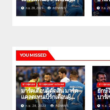
ตัดสินพรีเมียร์ลีกอาจ
คว้าชั
ก.ย. 28, 2023
ADMINS
ก.ย. 2
‘ยอมแพ้ในยูโรหรือ
พวกเข
ฟุตบอลโลก’
บีย่า
YOU MISSED
ข่าวฟุตบอล
ข่าวฟุตบอลต่างประเทศ
ข่าวฟุตบอ
มาร์คเตือนผู้ตัดสิน มาร์ค
ยักษ์
แคลตเทนเบิร์กเตือนผู้
บาร์
ตัดสินพรีเมียร์ลีกอาจ
คว้าช
ก.ย. 28, 2023
ADMINS
ก.ย. 
‘ยอมแพ้ในยูโรหรือ
พวกเข