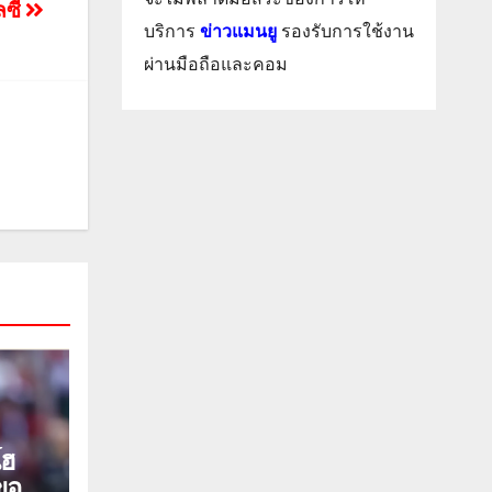
ลซี
บริการ
ข่าวแมนยู
รองรับการใช้งาน
ผ่านมือถือและคอม
โฮ
ของ