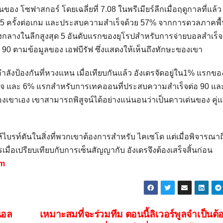
ง โซฟาสกอร์ โดยเฉลี่ยที่ 7.08 ในพรีเมียร์ลีกเมื่อฤดูกาลที่แล้ว
 1.5 ครั้งต่อเกม และประสบความสำเร็จด้วย 57% จากการดวลภาคพื้
กลางในลีกสูงสุด 5 อันดับแรกของยุโรปสำหรับการจ่ายบอลสำเร็
90 ตามข้อมูลของ เอฟบีรัฟ ซึ่งแสดงให้เห็นถึงทักษะของเขา
ังป้องกันที่หวงแหน เมื่อเทียบกันแล้ว อังเดรจัดอยู่ใน1% แรกขอ
ร็จ และ 6% แรกสำหรับการเทคออนที่ประสบความสำเร็จต่อ 90 แล
เอง เขาสามารถพิสูจน์ได้อย่างแน่นอนว่าเป็นดาวเด่นของ คู่แ
ยให้ไบรท์ตันในสิ่งที่พวกเขาต้องการสำหรับ ไคเซโด แต่เมื่อพิจารณาถ
มื่อเปรียบเทียบกับการเซ็นสัญญากับ อังเดรจึงต้องเสร็จสิ้นก่อน
om
่อล
เหมาะสมที่จะร่วมทีม ตอนนี้ลิเวอร์พูลจำเป็นต้อง