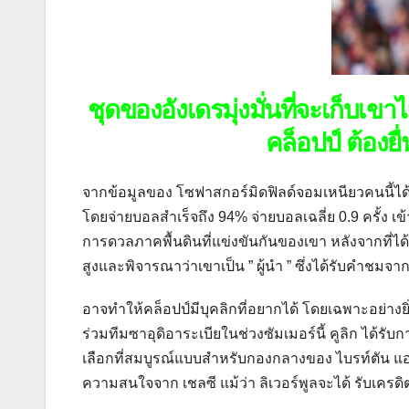
ชุดของอังเดรมุ่งมั่นที่จะเก็บเ
คล็อปป์ ต้องย
จากข้อมูลของ โซฟาสกอร์มิดฟิลด์จอมเหนียวคนนี้ได้บ
โดยจ่ายบอลสำเร็จถึง 94% จ่ายบอลเฉลี่ย 0.9 ครั้ง เข
การดวลภาคพื้นดินที่แข่งขันกันของเขา หลังจากที่ได้
สูงและพิจารณาว่าเขาเป็น ” ผู้นำ ” ซึ่งได้รับคำชม
อาจทำให้คล็อปป์มีบุคลิกที่อยากได้ โดยเฉพาะอย่างย
ร่วมทีมซาอุดิอาระเบียในช่วงซัมเมอร์นี้ คูลิก ได้รั
เลือกที่สมบูรณ์แบบสำหรับกองกลางของ ไบรท์ตัน แอน
ความสนใจจาก เชลซี แม้ว่า ลิเวอร์พูลจะได้ รับเครดิต