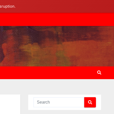
sruption.