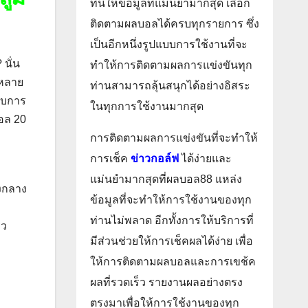
ที่นี่ให้ข้อมูลที่แม่นยำมากสุด เลือก
ติดตามผลบอลได้ครบทุกรายการ ซึ่ง
เป็นอีกหนึ่งรูปแบบการใช้งานที่จะ
 นั่น
ทำให้การติดตามผลการแข่งขันทุก
าหลาย
ท่านสามารถลุ้นสนุกได้อย่างอิสระ
ับการ
ในทุกการใช้งานมากสุด
อล 20
การติดตามผลการแข่งขันที่จะทำให้
การเช็ค
ข่าวกอล์ฟ
ได้ง่ายและ
แม่นยำมากสุดที่ผลบอล88 แหล่ง
องกลาง
ข้อมูลที่จะทำให้การใช้งานของทุก
ท่านไม่พลาด อีกทั้งการให้บริการที่
็ว
มีส่วนช่วยให้การเช็คผลได้ง่าย เพื่อ
ให้การติดตามผลบอลและการเขช้ค
ผลที่รวดเร็ว รายงานผลอย่างตรง
ตรงมาเพื่อให้การใช้งานของทุก