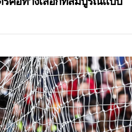
งเดรคือทางเลือกที่สมบูรณ์แบบ