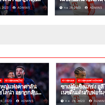
ยชนะอีกครั้ง เมื่อ
ลีรอยซาเน่กับบาเยิร์
8, 2023
ADMINS
ก.ย. 28, 2023
ADMINS
าเปิดบ้านรับมือเซ
วนิค
ในลีก
ล
ข่าวฟุตบอลยุโรป
ข่าวฟุตบอล
ข่าวฟุตบอลต่างประเทศ
ใหญ่แห่งคาตาลัน
ซาเน่ผู้แข็งแกร่ง อูลี
เซโลน่า อยากกลับมา
เนซตื่นเต้นกับฟอร์
ัยชนะอีกครั้ง เมื่อ
ลีรอยซาเน่กับบาเยิร์
28, 2023
ADMINS
ก.ย. 28, 2023
ADMIN
าเปิดบ้านรับมือเซบี
วนิค