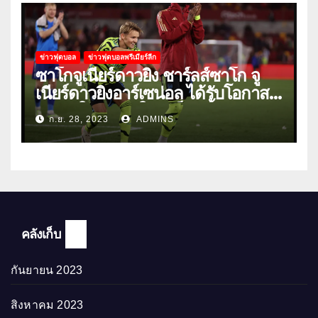
ข่าวฟุตบอล
ข่าวฟุตบอลพรีเมียร์ลีก
ซาโกจูเนียร์ดาวยิง ชาร์ลส์ซาโก จู
เนียร์ดาวยิงอาร์เซน่อล ได้รับโอกาส
ลงเล่นให้ทีมชุดใหญ่เป็นครั้งแรก
ก.ย. 28, 2023
ADMINS
คลังเก็บ
กันยายน 2023
สิงหาคม 2023