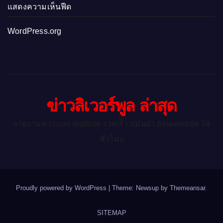
แสดงความเห็นฟีด
WordPress.org
ข่าวลิเวอร์พูล ล่าสุด
รายงานข่าวแบบ realtime รวดเร็ว แม่นยำ อัตเดตตลอด 24
ชั่วโมง
Proudly powered by WordPress
|
Theme: Newsup by
Themeansar
.
SITEMAP