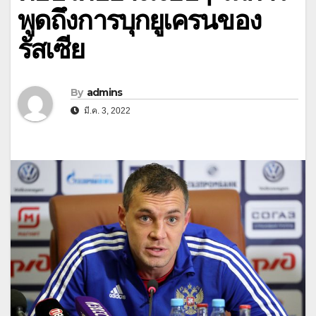
พูดถึงการบุกยูเครนของ
รัสเซีย
By
admins
มี.ค. 3, 2022