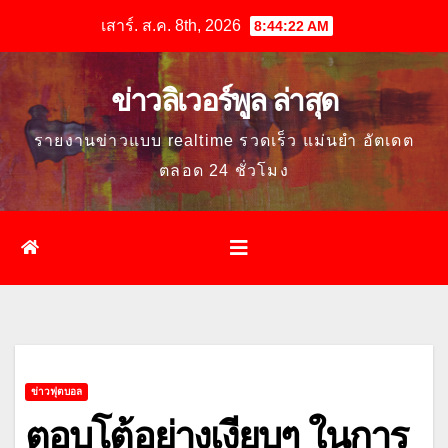
Skip
เสาร์. ส.ค. 8th, 2026
8:44:23 AM
to
content
ข่าวลิเวอร์พูล ล่าสุด
รายงานข่าวแบบ realtime รวดเร็ว แม่นยำ อัตเดต
ตลอด 24 ชั่วโมง
ข่าวฟุตบอล
ตอบโต้อย่างเงียบๆ ในการ