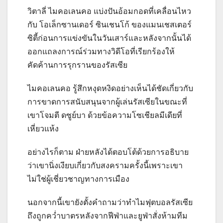
วิตาลี่ ไมคอเลนคอ แบ่งปันอ้อมกอดที่เคลื่อนไหว
กับ โอเล็กซานเดอร์ ซินเชนโก้ ของแมนเชสเตอร์
ซิตี้ก่อนการแข่งขันในวันเสาร์และหลังจากนั้นได้
ออกแถลงการณ์ร่วมทางวิดีโอที่เรียกร้องให้
คัดค้านการรุกรานของรัสเซีย
ไมคอเลนคอ รู้สึกหงุดหงิดอย่างเห็นได้ชัดเกี่ยวกับ
การขาดการสนับสนุนจากผู้เล่นรัสเซียในขณะที่
เขาโจมตี ดซูย์บา ด้วยข้อความโซเชียลมีเดียที่
เหี่ยวแห้ง
อย่างไรก็ตาม ฝ่ายหลังได้ตอบโต้ด้วยการอธิบาย
ว่าเขานิ่งเงียบเกี่ยวกับสงครามครั้งนี้เพราะเขา
ไม่ใช่ผู้เชี่ยวชาญทางการเมือง
นอกจากนี้เขายังตั้งคำถามว่าทำไมฟุตบอลรัสเซีย
ถึงถูกคว่ำบาตรหลังจากฟีฟ่าและยูฟ่าสั่งห้ามทีม