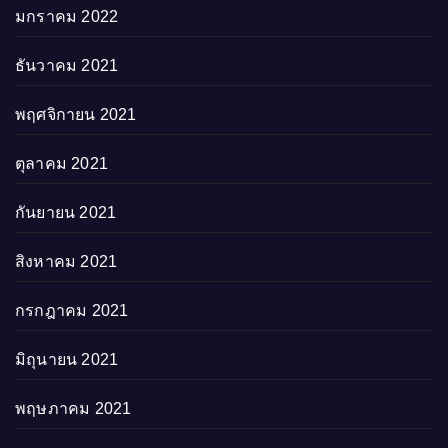
มกราคม 2022
ธันวาคม 2021
พฤศจิกายน 2021
ตุลาคม 2021
กันยายน 2021
สิงหาคม 2021
กรกฎาคม 2021
มิถุนายน 2021
พฤษภาคม 2021