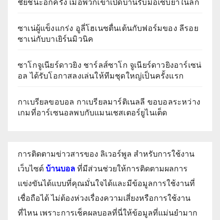
ชัยชนะอีกครั้ง เมื่อพวกเขาเปิดบ้านรับมือเซบีย่าในลีก
ซาเน่ผู้แข็งแกร่ง อูลี่โฮเนซตื่นเต้นกับฟอร์มของ ลีรอย
ซาเน่กับบาเยิร์นมิวนิค
ซาโกจูเนียร์ดาวยิง ชาร์ลส์ซาโก จูเนียร์ดาวยิงอาร์เซน่
อล ได้รับโอกาสลงเล่นให้ทีมชุดใหญ่เป็นครั้งแรก
กาเบรียลขอบอล กาเบรียลมาร์ติเนลลี ขอบอลระหว่าง
เกมที่อาร์เซนอลพบกับแมนเชสเตอร์ยูไนเต็ด
การติดตามข่าวสารของ ลิเวอร์พูล สำหรับการใช้งาน
เว็บไซต์
บ้านบอล
ที่มีส่วนช่วยให้การติดตามผลการ
แข่งขันได้แบบที่คุณมั่นใจได้และมีข้อมูลการใช้งานที่
เชื่อถือได้ ไม่ต้องห่วงเรื่องความเสี่ยงหรือการใช้งาน
ที่ไหน เพราะการเช็คผลบอลที่นี่ให้ข้อมูลที่แม่นยำมาก