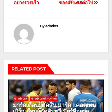
เรื่อง
อย่างรวดเร็ว
ของฝรั่งเศสต่อไป
By
admins
RELATED POST
ข่าวฟุตบอล
ข่าวฟุตบอลต่างประเทศ
มาร์คเตือนผู้ตัดสิน มาร์ค แคลตเทน
เบิร์กเตือนผู้ตัดสินพรีเมียร์ลีกอาจ