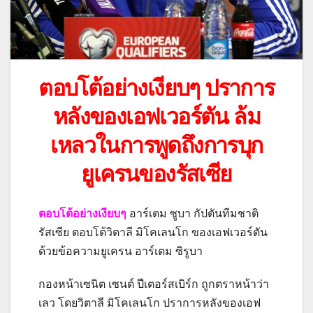
ตอบโต้อย่างเงียบๆ ปราการ
หลังของเอฟเวอร์ตัน ล้ม
เหลวในการพูดถึงการบุก
ยูเครนของรัสเซีย
ตอบโต้อย่างเงียบๆ
อาร์เตม ซูบา กัปตันทีมชาติ
รัสเซีย ตอบโต้วิตาลี มิโคเลนโก ของเอฟเวอร์ตัน
ด้วยข้อความยูเครน อาร์เตม ซิรูบา
กองหน้าเซนิต เซนต์ ปีเตอร์สเบิร์ก ถูกตราหน้าว่า
เลว โดยวิตาลี มิโคเลนโก ปราการหลังของเอฟ