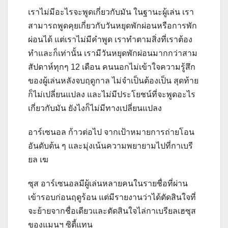
เราไม่มีอะไรจะพูดเกี่ยวกับมัน ในฐานะผู้เล่น เรา
สามารถพูดคุยเกี่ยวกับวันหยุดพักผ่อนหรือการพัก
ผ่อนได้ แต่เราไม่มีคำพูด เราทำตามสิ่งที่เราต้อง
ทำและก็เท่านั้น เรามีวันหยุดพักผ่อนมากกว่าสาม
สัปดาห์ทุกๆ 12 เดือน คนนอกไม่เข้าใจความรู้สึก
ของผู้เล่นหลังจบฤดูกาล ไม่จำเป็นต้องเป็น สุดท้าย
ก็ไม่เปลี่ยนแปลง และไม่มีประโยชน์ที่จะพูดอะไร
เกี่ยวกับมัน ยังไงก็ไม่มีทางเปลี่ยนแปลง
อาร์เซนอล ก้าวต่อไป จากเป้าหมายการถ่ายโอน
อันดับต้น ๆ และมุ่งเน้นความพยายามไปที่กาเบรี
ยล เฆ
ซุส อาร์เซนอลมีผู้เล่นหลายคนในรายชื่อที่ผ่าน
เข้ารอบก่อนฤดูร้อน แต่มีรายงานว่าได้ตัดสินใจที่
จะย้ายจากชื่อเดียวและตัดสินใจไล่กาเบรียลเฮซุส
ของแมนฯ ซิตี้แทน