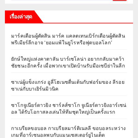
เรื่องล่าสุด
มาร์คเตือนผู้ตัดสิน มาร์ค แคลตเทนเบิร์กเตือนผู้ตัดสิน
พรีเมียร์ลีกอาจ ‘ยอมแพ้ในยูโรหรือฟุตบอลโลก’
ยักษ์ใหญ่แห่งคาตาลัน บาร์เซโลน่า อยากกลับมาคว้า
ชัยชนะอีกครั้ง เมื่อพวกเขาเปิดบ้านรับมือเซบีย่าในลีก
ซาเน่ผู้แข็งแกร่ง อูลี่โฮเนซตื่นเต้นกับฟอร์มของ ลีรอย
ซาเน่กับบาเยิร์นมิวนิค
ซาโกจูเนียร์ดาวยิง ชาร์ลส์ซาโก จูเนียร์ดาวยิงอาร์เซน่
อล ได้รับโอกาสลงเล่นให้ทีมชุดใหญ่เป็นครั้งแรก
กาเบรียลขอบอล กาเบรียลมาร์ติเนลลี ขอบอลระหว่าง
เกมที่อาร์เซนอลพบกับแมนเชสเตอร์ยูไนเต็ด