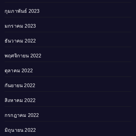
กุมภาพันธ์ 2023
มกราคม 2023
ธันวาคม 2022
พฤศจิกายน 2022
ตุลาคม 2022
กันยายน 2022
สิงหาคม 2022
กรกฎาคม 2022
มิถุนายน 2022