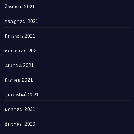
สิงหาคม 2021
กรกฎาคม 2021
มิถุนายน 2021
พฤษภาคม 2021
เมษายน 2021
มีนาคม 2021
กุมภาพันธ์ 2021
มกราคม 2021
ธันวาคม 2020