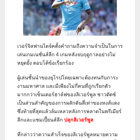
เวอร์จิลฟานไดจ์คตั้งคำถามถึงความจำเป็นในการ
เล่นเกมเนชั่นส์ลีก 4 เกมหลังจบฤดูกาลอย่างไม่
หยุดยั้ง ตอบโต้ข้อเรียกร้อง
ผู้เล่นชั้นนำของยุโรปโดยเฉพาะต้องทนกับภาระ
งานมหาศาล และมีเพียงไม่กี่คนที่ถูกเรียกตัว
มากกว่าเซ็นเตอร์ฮาล์ฟของลิเวอร์พูล ชาวดัตช์
เป็นส่วนสำคัญของการผลักดันสี่เท่าของหงส์แดง
ซึ่งท้ายที่สุดแล้วล้มเหลวหลังการพลาดในพรีเมียร์
ลีกและแชมเปี้ยนส์ลีก
ปลุกลิเวอร์พูล
ที่กล่าวว่าความสำเร็จของลิเวอร์พูลหมายความ