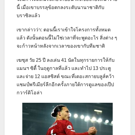
นี้ เมื่อเขาบรรลุข้อตกลงระดับนานาชาติกับ
บราซิลแล้ว
เขากล่าวว่า: ตอนนี้เราเข้าใจโครงการทั้งหมด
แล้ว ดังนั้นตอนนี้ไม่ใช่เวลาที่จะพูดอะไร สิ่งต่าง ๆ
จะก้าวหน้าหลังจากเวลาของเขากับทีมชาติ
เฆซุส วัย 25 ปี ลงเล่น 41 นัดในทุกรายการให้กับ
แมนฯ ซิตี้ ในฤดูกาลที่แล้ว และทำไป 13 ประตู
และจ่าย 12 แอสซิสต์ ขณะที่เดอะสกายบลูส์คว้า
แชมป์พรีเมียร์ลีกอีกครั้งภายใต้การดูแลของเป๊ป
กวาร์ดิโอล่า