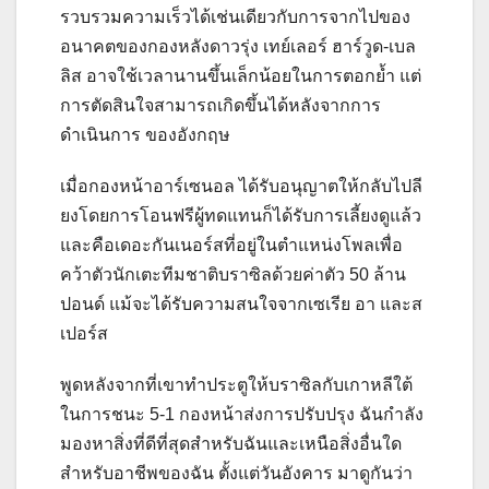
รวบรวมความเร็วได้เช่นเดียวกับการจากไปของ
อนาคตของกองหลังดาวรุ่ง เทย์เลอร์ ฮาร์วูด-เบล
ลิส อาจใช้เวลานานขึ้นเล็กน้อยในการตอกย้ำ แต่
การตัดสินใจสามารถเกิดขึ้นได้หลังจากการ
ดำเนินการ ของอังกฤษ
เมื่อกองหน้าอาร์เซนอล ได้รับอนุญาตให้กลับไปลี
ยงโดยการโอนฟรีผู้ทดแทนก็ได้รับการเลี้ยงดูแล้ว
และคือเดอะกันเนอร์สที่อยู่ในตำแหน่งโพลเพื่อ
คว้าตัวนักเตะทีมชาติบราซิลด้วยค่าตัว 50 ล้าน
ปอนด์ แม้จะได้รับความสนใจจากเซเรีย อา และส
เปอร์ส
พูดหลังจากที่เขาทำประตูให้บราซิลกับเกาหลีใต้
ในการชนะ 5-1 กองหน้าส่งการปรับปรุง ฉันกำลัง
มองหาสิ่งที่ดีที่สุดสำหรับฉันและเหนือสิ่งอื่นใด
สำหรับอาชีพของฉัน ตั้งแต่วันอังคาร มาดูกันว่า