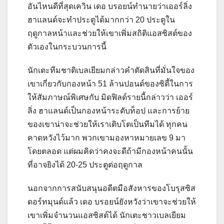
อันไหนดีที่สุดเควิน เดอ บรอยน์ทำนายว่าเออร์ลิ่ง
ฮาแลนด์จะทำประตูได้มากกว่า 20 ประตูใน
ฤดูกาลหน้าและช่วยให้เขาเพิ่มสถิติแอสซิสต์ของ
ตัวเองในกระบวนการนี้
นักเตะทีมชาติเบลเยียมกล่าวคำตัดสินที่มั่นใจของ
เขาเกี่ยวกับกองหน้า 51 ล้านปอนด์ของซิตี้ในการ
ให้สัมภาษณ์พิเศษกับ มิดฟิลด์รายนี้กล่าวว่า เออร์
ลิ่ง ฮาแลนด์เป็นกองหน้าระดับท็อป และการย้าย
ของเขาน่าจะช่วยให้เราเติบโตเป็นทีมได้ ทุกคน
คาดหวังไว้มาก พวกเขามองหาหมายเลข 9 มา
โดยตลอด แต่ผมคิดว่าคงจะดีถ้ามีกองหน้าคนนั้น
ที่อาจยิงได้ 20-25 ประตูต่อฤดูกาล
นอกจากการสนับสนุนอดีตมือสังหารของโบรุสซิส
ดอร์ทมุนด์แล้ว เดอ บรอยน์ยังหวังว่าเขาจะช่วยให้
เขาเพิ่มจำนวนแอสซิสต์ได้ นักเตะชาวเบลเยียม