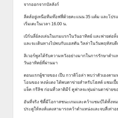
จากออกจากบัลลังก์
ลีดส์อยู่เหนือทีมท๊อฟฟี่ด้วยคะแนน 35 แต้ม และโปร
เริ่มเตะในเวลา 16.00 น.
เบิร์นลี่ย์ลงเล่นในเกมแรกในวันอาทิตย์ และพ่ายต่อท
และจะเดินทางไปพบกับแอสตัน วิลล่าในวันพฤหัสบดีก
ลิเวอร์พูลได้รับความหวังอย่างมากในการรักษาตำแหน่ง
วันอาทิตย์ที่ผ่านมา
ตอนแรกผู้ชายของ เป๊บ กวาดิโอล่า พบว่าตัวเองตาม
โอนของ หงษ์แดง ได้พบตาข่ายสำหรับโฮสต์ แชมเปี้ย
แจ็ค กรีลิช ก่อนที่วลาดิมีร์ คูฟาลจะทุ่มผ่านตาข่าย
อันที่จริง ซิตี้มีโอกาสชนะเกมและคว้าแชมป์ได้ทั้งหม
ประตูให้หงส์แดงสามารถคว้าตำแหน่งและจบสี่เท่าอย่