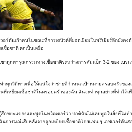
ร์ตันเก้าคนในขณะที่การเดบิวต์ที่ยอดเยี่ยมในพรีเมียร์ลีกยังคงด
ชื้อชาติ ตกเป็นเหยื่อ
วกเขาถูกทารุณกรรมทางเชื้อชาติระหว่างการคัมแบ็ก 3-2 ของ เบรน
าจะทำทุกวิถีทางเพื่อให้แน่ใจว่าชายที่กำหนดเป้าหมายครอบครัวของ
่เหยียดเชื้อชาติในครอบครัวของฉัน ฉันจะทำทุกอย่างที่ทำได้เพื่
รู้สึกขยะแขยงและพูดในทวิตเตอร์ว่า ปกติฉันไม่เคยพูดในสิ่งที่ไม่ทำ
ันอารมณ์เสียหลังจากถูกเหยียดเชื้อชาติโดยแฟน ๆ เอฟเวอร์ตันส