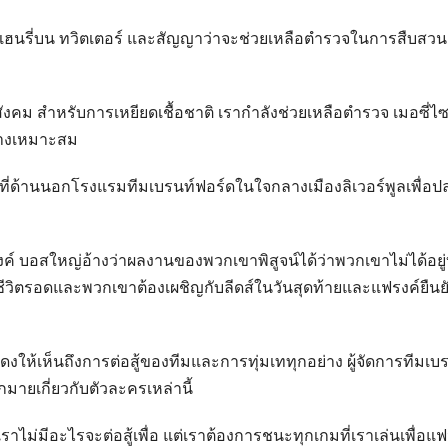
ะเฮนรี่บน ทวิตเตอร์ และสัญญาว่าจะช่วยเหลือตำรวจในการสืบสวน
อสังคม สำหรับการเหยียดเชื้อชาติ เรากำลังช่วยเหลือตำรวจ เมอซี่ไซ
ย่างเหมาะสม
์ที่ด้านนอกโรงแรมทีมเบรนท์ฟอร์ดในใจกลางเมืองลิเวอร์พูลเพื่อปล
งค์ บอสใหญ่อ้างว่าผลงานของพวกเขาพิสูจน์ได้ว่าพวกเขาไม่ได้อยู
ีวิตรอดและพวกเขาต้องเผชิญกับลีดส์ในวันสุดท้ายและแฟรงค์ยืนยั
ให้เห็นถึงการต่อสู้ของทีมและการทุ่มเททุกอย่าง ผู้จัดการทีมเบ
มายเกี่ยวกับตัวละครเหล่านี้
ที่เราไม่มีอะไรจะต่อสู้เพื่อ แต่เราต้องการชนะทุกเกมที่เราเล่นเพื่อแ