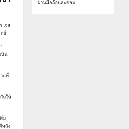
ผ่านมือถือและคอม
สร เจส
ตย์
นำ
เนิน
ากที่
ลับให้
ิ่ม
ีหลัง