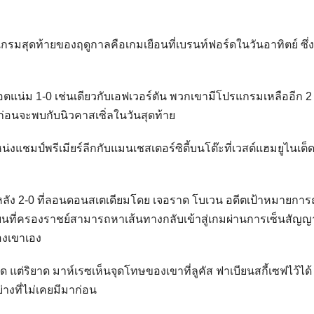
แกรมสุดท้ายของฤดูกาลคือเกมเยือนที่เบรนท์ฟอร์ดในวันอาทิตย์ ซึ่
็อตแน่ม 1-0 เช่นเดียวกับเอฟเวอร์ตัน พวกเขามีโปรแกรมเหลืออีก 2
่อนจะพบกับนิวคาสเซิ่ลในวันสุดท้าย
แชมป์พรีเมียร์ลีกกับแมนเชสเตอร์ซิตี้บนโต๊ะที่เวสต์แฮมยูไนเต็ดเ
หลัง 2-0 ที่ลอนดอนสเตเดียมโดย เจอราด โบเวน อดีตเป้าหมายการ
นที่ครองราชย์สามารถหาเส้นทางกลับเข้าสู่เกมผ่านการเซ็นสัญญ
ของเขาเอง
ด แต่ริยาด มาห์เรซเห็นจุดโทษของเขาที่ลูคัส ฟาเบียนสกี้เซฟไว้ได้ 
างที่ไม่เคยมีมาก่อน