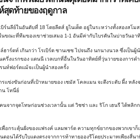
าห์สุดท้ายของฤดูกาล
ร์นลีย์ในอันดับที่ 18 โดยลีดส์ ยูไนเต็ด อยู่ในระหว่างทั้งสองสโม
ในขณะที่ทีมของเขาช่วยเสมอ 1-1 อันมีค่ากับไบรตันในบ่ายวันอาทิ
กล์ฮาร์ดท์ เกินกว่า โรเบิร์ต ซานเชซ ไปจนถึง นกนางนวล ซึ่งเป็นผู้
ในครึ่งแรกของ แดนนี เวลเบกที่อื่นในวันอาทิตย์ที่วุ่นวายของการดำ
รนท์ฟอร์ดแม้จะเป็นผู้นำสองครั้ง
รแข่งขันก่อนที่เป้าหมายของ เชมัส โคลแมน จะดึงระดับ ผึ้ง หลังจ
น โทนี่ย์
10 คนจากจุดโทษก่อนช่วงเวลานั้น แต่ วิชซ่า และ ริโก เฮนรี ได้พลิกก
มที่เพื่อกระตุ้นฝั่งของแฟรงค์ แลมพาร์ด ความทุกข์ยากของพวกเขาก็เพ
อนดอนได้รับใบแดงตรงจากการท้าทายอองรีโดยประมาทเพียงสี่นาท