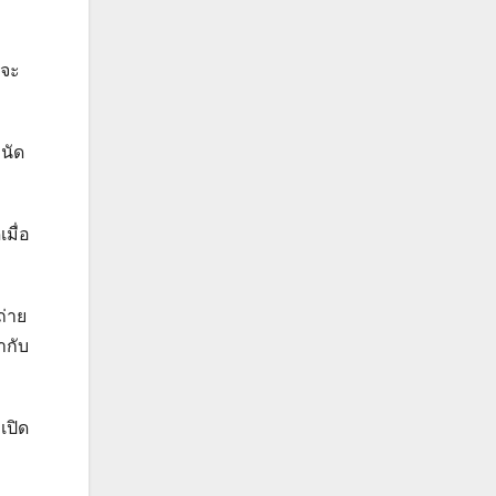
งจะ
 นัด
มื่อ
ถ่าย
ากับ
เปิด