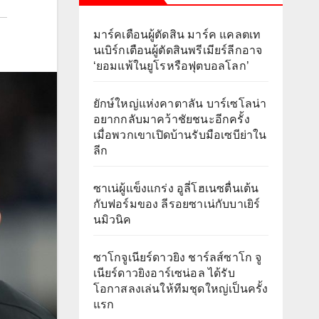
มาร์คเตือนผู้ตัดสิน มาร์ค แคลตเท
นเบิร์กเตือนผู้ตัดสินพรีเมียร์ลีกอาจ
‘ยอมแพ้ในยูโรหรือฟุตบอลโลก’
ยักษ์ใหญ่แห่งคาตาลัน บาร์เซโลน่า
อยากกลับมาคว้าชัยชนะอีกครั้ง
เมื่อพวกเขาเปิดบ้านรับมือเซบีย่าใน
ลีก
ซาเน่ผู้แข็งแกร่ง อูลี่โฮเนซตื่นเต้น
กับฟอร์มของ ลีรอยซาเน่กับบาเยิร์
นมิวนิค
ซาโกจูเนียร์ดาวยิง ชาร์ลส์ซาโก จู
เนียร์ดาวยิงอาร์เซน่อล ได้รับ
โอกาสลงเล่นให้ทีมชุดใหญ่เป็นครั้ง
แรก