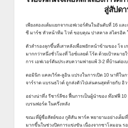
สู่สัปด
เพียงสองแต้มแยกจากเอฟเวอร์ตันในอันดับที่ 16 และเบิ
ซี มาร์ช หัวหน้าทีม ไวท์ ขอบคุณ ปาสคาล สไตรอิค 
ตัวสำรองลุกขึ้นที่เสาหลังเพื่อพยักหน้าข้ามของ โจ เ
มากกว่าหนึ่งชั่วโมงที่ ไอซ์แลยด์ โร้ด ด้วยเป้าหมาย
การ เอฟเวอร์ตันประสบความพ่ายแพ้ 3-2 ที่บ้านต่อเบ
ดอมินิก แคลเวิร์ต-ลูอิน แปรงในการเปิด 10 นาทีในกา
จาร์ราด แบรนธไวต์ ถูกส่งตัวไปเล่นคนสุดท้ายกับ อิวา
อย่างน่าทึ่ง รีชาร์ลีซง ฟื้นการเป็นผู้นำของ ท๊อฟฟี่ 
เบรนฟอร์ด ในครึ่งหลัง
ขณะที่ผู้ซื่อสัตย์ของ กูดิสัน พาร์ค พยายามอย่างเต็
มากขึ้นในช่วงปิดการแข่งขัน เนื่องจากซาโลมอน ร