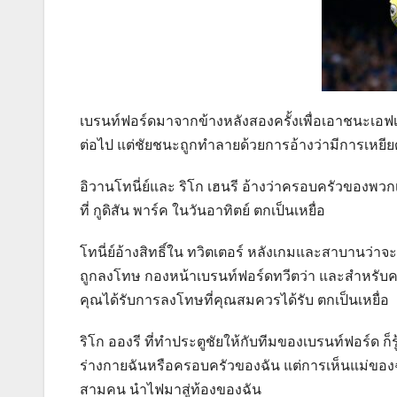
เบรนท์ฟอร์ดมาจากข้างหลังสองครั้งเพื่อเอาชนะเอฟเวอ
ต่อไป แต่ชัยชนะถูกทำลายด้วยการอ้างว่ามีการเหยียดเ
อิวานโทนี่ย์และ ริโก เฮนรี อ้างว่าครอบครัวของพ
ที่ กูดิสัน พาร์ค ในวันอาทิตย์ ตกเป็นเหยื่อ
โทนี่ย์อ้างสิทธิ์ใน ทวิตเตอร์ หลังเกมและสาบานว่
ถูกลงโทษ กองหน้าเบรนท์ฟอร์ดทวีตว่า และสำหรับคนที
คุณได้รับการลงโทษที่คุณสมควรได้รับ ตกเป็นเหยื่อ
ริโก อองรี ที่ทำประตูชัยให้กับทีมของเบรนท์ฟอร์ด ก็
ร่างกายฉันหรือครอบครัวของฉัน แต่การเห็นแม่ของฉ
สามคน นำไฟมาสู่ท้องของฉัน