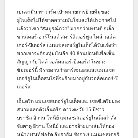
เบนจามิน พาวาร์ด เป้าหมายการย้ายทีมของ
ยูไนเต็ดไม่ได้ขาดความมั่นใจและได้ประกาศไป
แล้วว่าเขา “สมบูรณ์กว่า” มากกว่าเทรนต์ อเล็ก
ซานเดอร์-อาร์โนลด์ สตาร์ลิเวอร์พูล
ไคล์ วอล์ค
เกอร์-ปีเตอร์ส แมนเชสเตอร์ยูไนเต็ดได้รับแจ้งว่า
พวกเขาจะต้องทุ่มเงินอีก 40 ล้านปอนด์เพื่อเซ็น
สัญญากับ ไคล์ วอล์คเกอร์-ปีเตอร์ส ในช่วง
ซัมเมอร์นี้ มีรายงานว่าอาร์เซนอลและแมนเชส
เตอร์ยูไนเต็ดสนใจที่จะย้ายมาอยู่กับวอล์คเกอร์-ปี
เตอร์ส
เอ็นดริก แมนเชสเตอร์ยูไนเต็ดและ เชลซีเตรียมลง
สนามแลกตัวเอ็นดริก ดาวเตะวัย 15 ปีชาว
บราซิล
อิวาน โทนี่ย์ แมนเชสเตอร์ยูไนเต็ดกําลัง
จับตาดู อิวาน โทนี่ย์ และอาจย้ายมาเล่นให้กอง
หน้าเบรนท์ฟอร์ด
อิบราฮัม ซังกาเร่ แมนเชสเตอร์