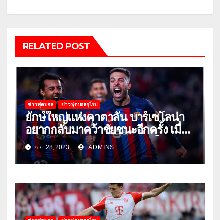
RELATED POST
ข่าวฟุตบอล
ข่าวฟุตบอลยุโรป
ยักษ์ใหญ่แห่งคาตาลัน บาร์เซโลน่า
อยากกลับมาคว้าชัยชนะอีกครั้ง เมื่อ
พวกเขาเปิดบ้านรับมือเซบีย่าในลีก
ก.ย. 28, 2023
ADMINS