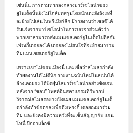
เช่นนั้น การตามหากองกลางบาร์เซโลน่าของ
ยูไนเต็ดนั้นยังไม่ใกล้บทสรุปโดยนักเตะยังลังเลที่
จะย้ายไปเล่นในพรีเมียร์ลีก มีรายงานว่าเชลซีได้
รับแจ้งจากบาร์เซโลน่าในการเจรจาส่วนตัวว่า
พวกเขาสามารถส่งแมนเชสเตอร์ยูไนเต็ดไปดีลกับ
เฟรงกี้เดอยองได้
เดอยองไม่สนใจที่จะย้ายมาร่วม
ทีมแมนเชสเตอร์ยูไนเต็ด
เพราะเขาไม่ชอบเมืองนี้
และเชื่อว่าสโมสรกําลัง
ทําผลงานได้ไม่ดีนัก รายงานฉบับใหม่ในสเปนได้
อ้างเดอยอง ได้ปัดฝุ่นใส่บาร์เซโลน่าอย่างชัดเจน
หลังจาก “ชอบ” โพสต์อินสตาแกรมที่วิพากษ์
วิจารณ์สโมสรอย่างเปิดเผย แมนเชสเตอร์ยูไนเต็
ดกําลังทําข้อตกลงเพื่อดึงเฟรงกี้ เดอยองมาร่วม
ทีม และยังคงมีความหวังที่จะเซ็นสัญญากับ แอน
โทนี่ ปีกอาแจ็กซ์