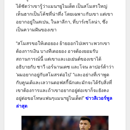
ได้ชัดว่าเขารู้ว่าแมนฯยูไนเต็ด เป็นสโมสรใหญ่
เท็นฮากเป็นโค้ชที่น่าทึ่ง โดยเฉพาะกับเขา แต่เขา
อยากอยู่ในสเปน, ในลาลีกา, ที่บาร์เซโลน่า, ซึ่ง
เป็นความฝันของเขา
“สโมสรขอให้เดอยอง ย้ายออกไปเพราะพวกเขา
ต้องการเงิน บ
างทีเดอยอง อาจต้องยอมรับ
สถานการณ์นี้ แต่เขาและเอเย่นต์ของเขาได้
อธิบายกับ ซาวี เอร์นานเดซ และโจน ลาปอร์ต้าว่า
‘ผมอยากอยู่กับสโมสรต่อไป’
“และอย่างที่เราพูด
กับคูนเด้และเลวานดอฟสกี้นักเตะมักจะได้รับสิ่งที่
เขาต้องการและถ้าเขาอยากอยู่ต่อเขาก็จะยังคง
อยู่ต่อขอโทษแฟนๆแมนฯยูไนเต็ด!”
ข่าวลิเวอร์พูล
ล่าสุด