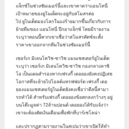
แจ็กซ์ในช่วงซัมเมอร์นี้และเขาคาดว่าแอนโทนี่
เป้าหมายของยูไนเต็ดจะอยู่กับสโมสรต่อ
ไป
ยูไนเต็ดมองโลกในแง่ร้ายมากขึ้นเกี่ยวกับการ
ย้ายทีมของ แอนโทนี่ ปีกอาแจ็กซ์ โดยมีรายงาน
ระบุว่าตอนนี้พวกเขาเชื่อว่าสโมสรดัตช์จะตั้ง
ราคาเขาออกจากทีมในช่วงซัมเมอร์นี้
เซอร์เก มิเลนโควิช-ซาวิช แมนเชสเตอร์ยูไนเต็ด
ระบุว่า เซอร์เก มิเลนโควิช-ซาวิช กองกลางลาซิ
โอ เป็นแผนสํารองหากเฟรงกี้ เดอยองยังคงปฏิเสธ
โอกาสที่จะย้ายไปโอลด์แทรฟฟอร์ด
เฟรงกี้ เดอ
ยองแมนเชสเตอร์ยูไนเต็ดยังคงเชื่อว่าดีลนี้สามา
รถทําได้ สําหรับเฟรงกี้ เดอยองข้อตกลงกว้างๆ อยู่
บนโต๊ะมูลค่า 72ล้านปอนด์ เดอยองได้รับแจ้งว่า
เขาจะต้องตัดเงินเดือนเพื่อพักที่บาร์เซโลน่า
และปรากฏตามรายงานในสเปนว่าเขาเปิดให้ทํา