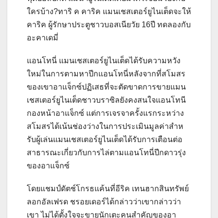
ใครบ้าง?
ทาริ ค คาริค แมนเชสเตอร์ยูไนเต็ดจะให้
คาริค ผู้รักษาประตูชาวบอสเนียวัย 16ปี ทดลองกับ
อะคาเดมี่
แอนโทนี่ แมนเชสเตอร์ยูไนเต็ดได้รับความหวัง
ใหม่ในการตามหาปีกแอนโทนี่หลังจากที่สโมสร
ของเขาอาแจ็กซ์ปฏิเสธที่จะตัดขาดการขายแมน
เชสเตอร์ยูไนเต็ดชาวบราซิลยังคงสนใจแอนโทนี
กองหน้าอาแจ็กซ์ แต่การเจรจาครั้งแรกระหว่าง
สโมสรได้เน้นช่องว่างในการประเมินมูลค่าสําห
รับผู้เล่นแมนเชสเตอร์ยูไนเต็ดได้รับการเตือนต่อ
สาธารณะเกี่ยวกับการไล่ตามแอนโทนี่ปีกดาวรุ่ง
ของอาแจ็กซ์
โดยแชมป์ดัตช์โกรธแค้นที่อีริค เทนฮากสินทรัพย์
ลอกอัลเฟรด ชรอยเดอร์ได้กล่าวว่าเขากล่าวว่า
เขา ไม่ได้ตั้งใจจะขายนักเตะคนสําคัญของอา