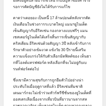
ยังคงอยู่ที่ปลายบาร์เซโลน่ากับปัญหาของค่าจ้าง
รอการตัดบัญชียังไม่ได้รับการแก้ไข
คาดว่าเดอยอง เป็นหนี้ 17 ล้านปอนด์หลังจากตัด
เงินเดือนในช่วงการระบาดใหญ่
แมนฯยูไนเต็ด
เซ็นสัญญากับอีริคเซ่น กองกลางแบบฟรีๆ
แมน
เชสเตอร์ยูไนเต็ดได้เสร็จสิ้นการเซ็นสัญญากับ
คริสเตียน อีริคเซ่นด้วยสัญญา 3ปี หลังเข้ารับการ
รักษาตัวอย่างเข้มงวด
แข้งวัย 30 ปีรายนี้เสริม
ความแข็งแกร่งให้กับตัวเลือกมิดฟิลด์ของ เท็นฮา
กที่โอลด์แทรฟฟอร์ด หลังเลือกที่จะไม่อยู่กับเบ
รนท์ฟอร์ดต่อไป
ซึ่งเขามีความสุขกับการถูกยืมตัวไปอย่างน่า
ประทับใจเมื่อฤดูกาลที่แล้ว
อีริคเซ่นทีมชาติ
เดนมาร์กจะไม่เข้าร่วมทัวร์พรีซีซั่นของยูไนเต็ดที่
ออสเตรเลียเนื่องจากเที่ยวบินที่ยาวนานจากสห
ราชอาณาจักร
เท็นฮากยูไนเต็ด ตามหากองกลาง