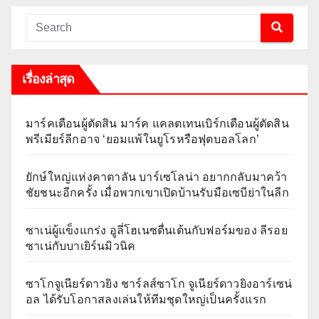
เรื่องล่าสุด
มาร์คเตือนผู้ตัดสิน มาร์ค แคลตเทนเบิร์กเตือนผู้ตัดสิน
พรีเมียร์ลีกอาจ ‘ยอมแพ้ในยูโรหรือฟุตบอลโลก’
ยักษ์ใหญ่แห่งคาตาลัน บาร์เซโลน่า อยากกลับมาคว้า
ชัยชนะอีกครั้ง เมื่อพวกเขาเปิดบ้านรับมือเซบีย่าในลีก
ซาเน่ผู้แข็งแกร่ง อูลี่โฮเนซตื่นเต้นกับฟอร์มของ ลีรอย
ซาเน่กับบาเยิร์นมิวนิค
ซาโกจูเนียร์ดาวยิง ชาร์ลส์ซาโก จูเนียร์ดาวยิงอาร์เซน่
อล ได้รับโอกาสลงเล่นให้ทีมชุดใหญ่เป็นครั้งแรก