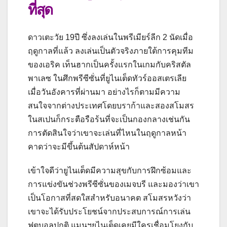
ที่สุด
ดาวเตะวัย 19ปี ซึ่งลงเล่นในพรีเมียร์ลีก 2 นัดเมื่อ
ฤดูกาลที่แล้ว ลงเล่นเป็นตัวจริงภายใต้การคุมทีม
ของเอริค เท็นฮากเป็นครั้งแรกในเกมกับคริสตัล
พาเลซ ในศึกพรีซีซั่นที่ยูไนเต็ดทัวร์ออสเตรเลีย
เมื่อวันอังคารที่ผ่านมา
อย่างไรก็ตามมีความ
สนใจจากต่างประเทศโดยบราก้าและสองสโมสร
ในสเปนก็กระตือรือร้นที่จะเป็นกองกลางเช่นกัน
การตัดสินใจว่าเขาจะเล่นที่ไหนในฤดูกาลหน้า
คาดว่าจะมีขึ้นต้นสัปดาห์หน้า
เข้าใจดีว่ายูไนเต็ดมีความสุขกับการฝึกซ้อมและ
การแข่งขันช่วงพรีซีซั่นของเมจบรี และมองว่าเขา
เป็นโอกาสที่สดใสสําหรับอนาคต
สโมสรหวังว่า
เขาจะได้รับประโยชน์จากประสบการณ์การเล่น
ฟุตบอลปกติ
แมนฯยูไนเต็ดเคยมีใครเชื่อมโยงกับ