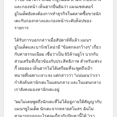
และกองหน้า
เท็นฮากยืนยันว่า แมนเชสเตอร์
ยูไนเต็ดยังคงต้องการทําธุรกิจในตลาดซื้อขายนัก
เตะกับกองกลางและกองหน้าระดับท็อปของ
รายการ
ได้รับการบอกกล่าวเมื่อสัปดาห์ที่แล้ว แมนฯ
ยูไนเต็ดและบาร์เซโลน่ามี “ข้อตกลงกว้างๆ” เกี่ยว
กับค่าธรรมเนียม เชื่อว่าเป็น 65ล้านยูโร บวกกับ
ส่วนเสริมที่เกี่ยวข้องกับประสิทธิภาพ สําหรับเฟรง
กี้ เดอยอง
เท็นฮากไม่ได้เตรียมที่จะพูดถึงเป้า
หมายที่เฉพาะเจาะจง แต่กล่าวว่า “แน่นอนว่าเรา
กําลังค้นหานักเตะในแดนกลาง และในแดนกลาง
เรายังคงมองหานักเตะอยู่
“ผมไม่เคยพูดถึงนักเตะที่ไม่ได้อยู่ภายใต้สัญญากับ
แมนฯยูไนเต็ด นักเตะจากหลายสโมสร ฉันไม่
สามารถบอกอะไรคุณเกี่ยวกับปัญหานี้ได้
“เรา