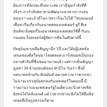
ต้องการมีนักเตะที่เหมาะสม เรามีขุมกําลังที่ดี
จริงๆ เรากําลังพยายามพัฒนาแนวทางการเล่น
ของเรา และถ้ามีโอกาสเราก็จะไปได้”
ไทเลแมนส์
เพื่อหารือเกี่ยวกับอนาคตของเลสเตอร์
ยูรี่ ตีเล
มันส์จะนั่งคุยเรื่องอนาคตของเลสเตอร์ซิตี้ กับเบ
รนแดน ร็อดเจอร์สผู้จัดการทีมในสัปดาห์นี้
ปัจจุบันเขาเหลือสัญญาอีก 1ปี และได้ปฏิเสธข้อ
เสนอของดีลใหม่มาโดยตลอด
อาร์เซนอลเป็นกอง
กลางตัวรับที่ชื่นชมมานานแล้ว แต่การเซ็นสัญญา
มูลค่า 34 ล้านปอนด์ของ ฟาบิโอ วิเอร่า ซึ่งมี
บทบาทคล้ายกับ ติเลมันส์ หมายความว่าพวกเขา
ไม่น่าจะบรรลุข้อตกลงกับเลสเตอร์ในตอนนี้
มี
รายงานว่าแมนเชสเตอร์ยูไนเต็ด และนิวคาสเซิ่ล
ยังสนใจไทล์แมนส์ แม้ว่าพวกเขาจะยังไม่ได้ยื่นข้อ
เสนอที่เป็นรูปธรรมก็ตาม