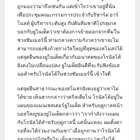
ถูกมองว่ามาถึงเช่นกัน แต่เข้าใจว่าเขาอยู่ที่นั่น
เพื่อประชุมคณะกรรมการประจํากับริชาร์ด อาร์
โนลด์ ผู้บริหารระดับสูง
กัปตันทีมชาติโปรตุเกส
บอกกับยูไนเต็ดว่าเขาต้องการย้ายออกจากทีมใน
ช่วงซัมเมอร์นี้ ท่ามกลางความกังวลว่าเขาจะไม่
สามารถแย่งชิงถ้วยรางวัลใหญ่ที่สุดของสโมสรได้
แต่จุดยืนของยูไนเต็ดเกี่ยวกับอนาคตของโรนัลโด้
ยังคงไม่เปลี่ยนแปลง ยูไนเต็ดยินดีที่จะรับฟังข้อเส
นอสําหรับโรนัลโด้ในช่วงซัมเมอร์นี้ เข้าใจดี
แต่จุดยืนสาธารณะของสโมสรยังคงอยู่ว่าเขาไม่
ได้ขาย
เท็นฮากกล่าวว่าคริสเตียโน่ โรนัลโด้อยู่ใน
แผนของแมนเชสเตอร์ยูไนเต็ด สําหรับฤดูกาลหน้า
บอสใหญ่ของยูไนเต็ดกล่าวว่า “เรากําลังวางแผน
กับโรนัลโด้สําหรับฤดูกาลนี้ แค่นั้นแหละ ผมตั้งตา
รอที่จะได้ร่วมงานกับเขา”
เมื่อถูกถามว่าโรนัลโด้
อยากจากไปหรือไม่ เท็นฮากตอบว่า “เขาไม่ได้