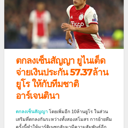
ตกลงเซ็นสัญญา ยูไนเต็ด
จ่ายเงินประกัน 57.37ล้าน
ยูโร ให้กับทีมชาติ
อาร์เจนตินา
ตกลงเซ็นสัญญา
โดยเพิ่มอีก 10ล้านยูโร ในส่วน
เสริมที่ตกลงกันระหว่างทั้งสองสโมสร การย้ายทีม
ครั้งนี้ทําให้มาร์ติเนซกลับมามีความสัมพันธ์อีก