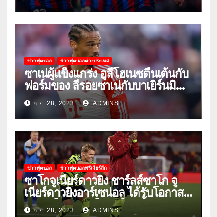
ข่าวฟุตบอล
ข่าวฟุตบอลต่างประเทศ
ซาเน่ผู้แข็งแกร่ง อูลี่โฮเนซตื่นเต้นกับ
ฟอร์มของ ลีรอยซาเน่กับบาเยิร์นมิ
วนิค
ก.ย. 28, 2023
ADMINS
ข่าวฟุตบอล
ข่าวฟุตบอลพรีเมียร์ลีก
ซาโกจูเนียร์ดาวยิง ชาร์ลส์ซาโก จู
เนียร์ดาวยิงอาร์เซน่อล ได้รับโอกาส
ลงเล่นให้ทีมชุดใหญ่เป็นครั้งแรก
ก.ย. 28, 2023
ADMINS