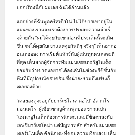
บอกเรื่องนี้กับผมเลย ฉันได้อ่านแล้ว
แต่อย่างที่ฉันพูดคริสเตียโน่ ไม่ได้ขายเขาอยู่ใน
แผนของเราและเราต้องการประสบความสําเร็
จด้วยกัน
“ผมได้คุยกับเขาก่อนที่ประเด็นนี้จะเกิด
ขึ้น ผมได้คุยกับเขาและคุยกันดีๆ จริงๆ”
เท็นฮากอ
อนเดอยอง การเริ่มต้นทัวร์กับผู้เล่นทุกคนคงจะดี
ที่สุด
เท็นฮากผู้จัดการทีมแมนเชสเตอร์ยูไนเต็ด
ยอมรับว่าเขาคงอยากได้ลงเล่นในช่วงพรีซีซั่นกับ
ทีมที่มีอุปกรณ์ครบครัน ซึ่งน่าจะรวมถึงเฟรงกี้
เดอยองด้วย
‘เดอยองดูจะอยู่กับบาร์เซโลน่าต่อไป’
อัลวาโร
มอนเตโร ่ ผู้เชี่ยวชาญด้านฟุตบอลชาวสเปน
“แมนฯยูไนเต็ดต้องการนักเตะและมีข้อตกลงกับ
เอฟซีบาร์เซโลน่า แต่ปัญหาหลัก สําหรับแมนเชส
เตอร์ยูไนเต็ด คือนักเตะที่ชอบความเงียบสงบ เห็น