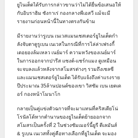
ยูไนเต็ดได้รับการกล่าวขานว่าไม่ได้ยื่นข้อเสนอให้
กับอิบราฮิม ซังกาเร่ กองกลางพีเอสวี แม้จะมี
รายงานก่อนหน้านี้ในทางตรงกันข้าม
มีรายงานว่ารูเบน เนเวสแมนเชสเตอร์ยูไนเต็ดกํา
ลังจับตาดูรูเบน เนเวสในกรณีที่การไล่ล่าเฟรงกี้
เดอยองล้มเหลว
เนย์มาร์ ความหวังของเนย์มาร์
ในการออกจากปารีส แซงต์-แชร์กแมง ดูเหมือน
จะจบลงแล้วหลังจากสโมสรต่างๆ รวมถึงเชลซี
และแมนเชสเตอร์ยูไนเต็ด ได้รับแจ้งถึงค่าแรงราย
ปีประมาณ 35ล้านปอนด์ของเขา
วิสซัม เบน เยดเด
อร์ กองหน้าโมนาโก
กลายเป็นคู่แข่งตัวฉกาจที่จะมาแทนที่คริสเตียโน่
โรนัลโด้หากตํานานของยูไนเต็ดย้ายออกจาก
สโมสรเป็นครั้งที่ 2 ในช่วงซัมเมอร์นี้
ยูรี ตีเลมันส์
& รูเบน เนเวสทั้งคู่คือทางเลือกที่ยูไนเต็ด จะมอง