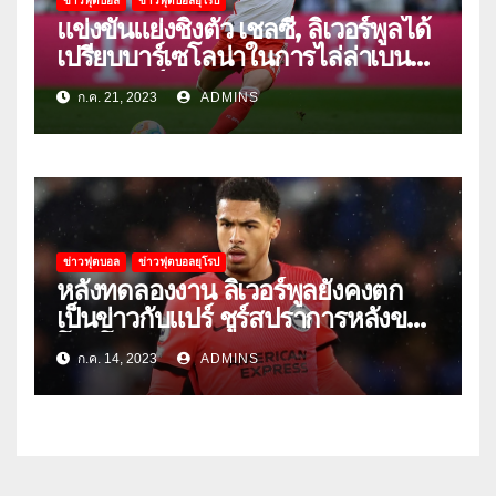
ข่าวฟุตบอล
ข่าวฟุตบอลยุโรป
แข่งขันแย่งชิงตัว เชลซี, ลิเวอร์พูลได้
เปรียบบาร์เซโลน่าในการไล่ล่าเบนจา
มิน ปาวาร์
ก.ค. 21, 2023
ADMINS
ข่าวฟุตบอล
ข่าวฟุตบอลยุโรป
หลังทดลองงาน ลิเวอร์พูลยังคงตก
เป็นข่าวกับแปร์ ชูร์สปราการหลังของ
โตริโน่
ก.ค. 14, 2023
ADMINS