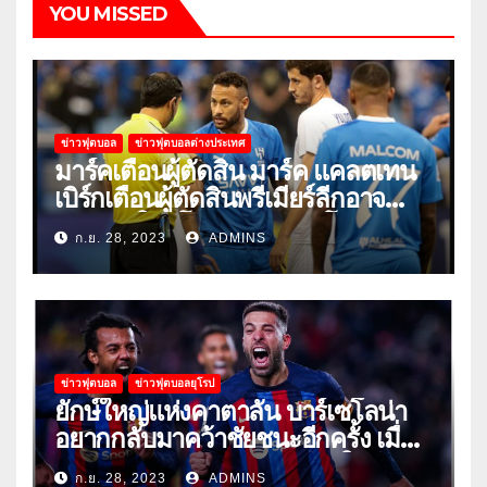
YOU MISSED
ข่าวฟุตบอล
ข่าวฟุตบอลต่างประเทศ
มาร์คเตือนผู้ตัดสิน มาร์ค แคลตเทน
เบิร์กเตือนผู้ตัดสินพรีเมียร์ลีกอาจ
‘ยอมแพ้ในยูโรหรือฟุตบอลโลก’
ก.ย. 28, 2023
ADMINS
ข่าวฟุตบอล
ข่าวฟุตบอลยุโรป
ยักษ์ใหญ่แห่งคาตาลัน บาร์เซโลน่า
อยากกลับมาคว้าชัยชนะอีกครั้ง เมื่อ
พวกเขาเปิดบ้านรับมือเซบีย่าในลีก
ก.ย. 28, 2023
ADMINS