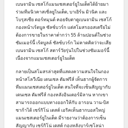
เบนจามิน เซสโก้แมนเชสเตอร์ยูไนเต็ดได้ย้ายมา
ร่วมทีมนิวคาสเซิ่ลยูไนเต็ด, บาเยิร์น มิวนิค และ
โบรุสเซีย ดอร์ทมุนด์ คอยจับตาดูเบนจามิน เซสโก้
กองหน้าเร้ดบูล ซัลซ์บวร์ก แต่สโมสรออสเตรียไม่
ต้องการขายในราคาต่ํากว่า 55 ล้านปอนด์ในช่วง
ซัมเมอร์นี้
เร้ดบูลล์ ซัลซ์บวร์ก ไม่คาดคิดว่าจะเสีย
เบนจามิน เซสโก้ สตาร์วัยรุ่นไปในช่วงซัมเมอร์นี้
เนื่องจากแมนเชสเตอร์ยูไนเต็ด
กลายเป็นสโมสรล่าสุดที่แสดงความสนใจในกอง
หน้าสโลวีเนีย
เดนเซล ดัมฟรีส์ เท็นฮากผู้จัดการ
ทีมแมนเชสเตอร์ยูไนเต็ด สนใจที่จะเซ็นสัญญากับ
เดนเซล ดัมฟรีส์ กองหลังอินเตอร์มิลาน หากเขา
สามารถออกแบบทางออกให้กับ อารอน วาน-บิส
ซาก้าได้
เซร์กิโน่ เดสต์ เอริคเท็นฮากบอสใหญ่
แมนเชสเตอร์ยูไนเต็ด มีรายงานว่าต้องการเซ็น
สัญญากับ เซร์กิโน่ เดสต์ กองหลังบาร์เซโลน่า