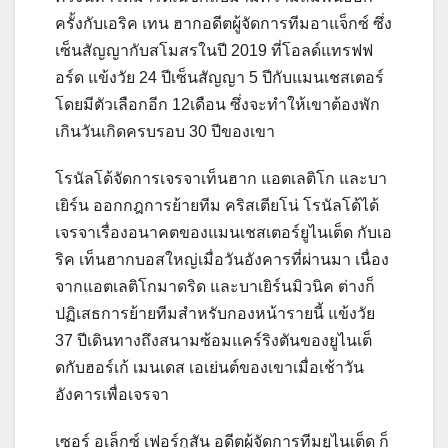
ครั้งกับเอริค เทน ฮากอดีตผู้จัดการทีมอาแจ็กซ์ ซึ่ง
เซ็นสัญญากับสโมสรในปี 2019 ที่โอลด์แทรฟฟ
อร์ด
แข้งวัย 24 ปีเซ็นสัญญา 5 ปีกับแมนเชสเตอร์
โดยมีตัวเลือกอีก 12เดือน ซึ่งจะทําให้เขาต้องพัก
เกินวันเกิดครบรอบ 30 ปีของเขา
โรนัลโด้จัดการเจรจาเท็นฮาก แอตเลติโก และบา
เยิร์น ออกกฎการย้ายทีม
คริสเตียโน่ โรนัลโด้ได้
เจรจาเรื่องอนาคตของแมนเชสเตอร์ยูไนเต็ด กับเอ
ริค เท็นฮากบอสใหญ่เมื่อวันอังคารที่ผ่านมา เนื่อง
จากแอตเลติโกมาดริด และบาเยิร์นมิวนิค ต่างก็
ปฏิเสธการย้ายทีมสําหรับกองหน้ารายนี้
แข้งวัย
37 ปีเดินทางถึงสนามซ้อมแคร์ริงตันของยูไนเต็
ดกับฮอร์เก้ เมนเดส เอเย่นต์ของเขาเมื่อเช้าวัน
อังคารเพื่อเจรจา
เซอร์ อเล็กซ์ เฟอร์กูสัน อดีตผู้จัดการทีมยูไนเต็ด ก็