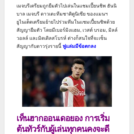
เมจบรีเตรียมถูกยืมตัวไปเล่นในแชมเปี้ยนชิพ
ฮันนิ
บาล เมจบรี ดาวเตะทีมชาติตูนิเซีย ของแมนฯ
ยูไนเต็ดเตรียมย้ายไปร่วมทีมในแชมเปี้ยนชิพด้วย
สัญญายืมตัว โดยมีเบอร์มิงแฮม, เวสต์ บรอม, มิลล์
วอลล์ และมิดเดิลสโบรห์ ต่างก็สนใจที่จะเซ็น
สัญญากับดาวรุ่งรายนี้
ฟูแล่มมีข้อตกลง
เท็นฮากออนเดอยอง การเริ่ม
ต้นทัวร์กับผู้เล่นทุกคนคงจะดี