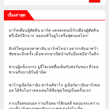
เรื่องล่าสุด
มาร์คเตือนผู้ตัดสิน มาร์ค แคลตเทนเบิร์กเตือนผู้ตัดสิน
พรีเมียร์ลีกอาจ ‘ยอมแพ้ในยูโรหรือฟุตบอลโลก’
ยักษ์ใหญ่แห่งคาตาลัน บาร์เซโลน่า อยากกลับมาคว้า
ชัยชนะอีกครั้ง เมื่อพวกเขาเปิดบ้านรับมือเซบีย่าในลีก
ซาเน่ผู้แข็งแกร่ง อูลี่โฮเนซตื่นเต้นกับฟอร์มของ ลีรอย
ซาเน่กับบาเยิร์นมิวนิค
ซาโกจูเนียร์ดาวยิง ชาร์ลส์ซาโก จูเนียร์ดาวยิงอาร์เซน่
อล ได้รับโอกาสลงเล่นให้ทีมชุดใหญ่เป็นครั้งแรก
กาเบรียลขอบอล กาเบรียลมาร์ติเนลลี ขอบอลระหว่าง
เกมที่อาร์เซนอลพบกับแมนเชสเตอร์ยูไนเต็ด