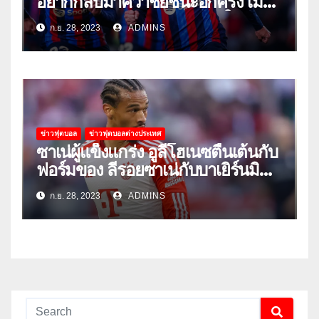
อยากกลับมาคว้าชัยชนะอีกครั้ง เมื่อ
พวกเขาเปิดบ้านรับมือเซบีย่าในลีก
ก.ย. 28, 2023
ADMINS
ข่าวฟุตบอล
ข่าวฟุตบอลต่างประเทศ
ซาเน่ผู้แข็งแกร่ง อูลี่โฮเนซตื่นเต้นกับ
ฟอร์มของ ลีรอยซาเน่กับบาเยิร์นมิ
วนิค
ก.ย. 28, 2023
ADMINS