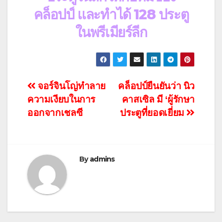
คล็อปป์ และทำได้ 128 ประตู
ในพรีเมียร์ลีก
แนะแนว
จอร์จินโญ่ทำลาย
คล็อปป์ยืนยันว่า นิว
ความเงียบในการ
คาสเซิล มี ‘ผู้รักษา
เรื่อง
ออกจากเชลซี
ประตูที่ยอดเยี่ยม
By
admins