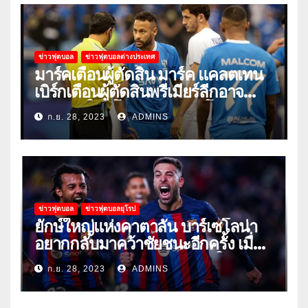
ข่าวฟุตบอล
ข่าวฟุตบอลต่างประเทศ
มาร์คเตือนผู้ตัดสิน มาร์ค แคลตเทน
เบิร์กเตือนผู้ตัดสินพรีเมียร์ลีกอาจ
‘ยอมแพ้ในยูโรหรือฟุตบอลโลก’
ก.ย. 28, 2023
ADMINS
ข่าวฟุตบอล
ข่าวฟุตบอลยุโรป
ยักษ์ใหญ่แห่งคาตาลัน บาร์เซโลน่า
อยากกลับมาคว้าชัยชนะอีกครั้ง เมื่อ
พวกเขาเปิดบ้านรับมือเซบีย่าในลีก
ก.ย. 28, 2023
ADMINS