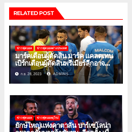
RELATED POST
ข่าวฟุตบอล
ข่าวฟุตบอลต่างประเทศ
มาร์คเตือนผู้ตัดสิน มาร์ค แคลตเทน
เบิร์กเตือนผู้ตัดสินพรีเมียร์ลีกอาจ
‘ยอมแพ้ในยูโรหรือฟุตบอลโลก’
ก.ย. 28, 2023
ADMINS
ข่าวฟุตบอล
ข่าวฟุตบอลยุโรป
ยักษ์ใหญ่แห่งคาตาลัน บาร์เซโลน่า