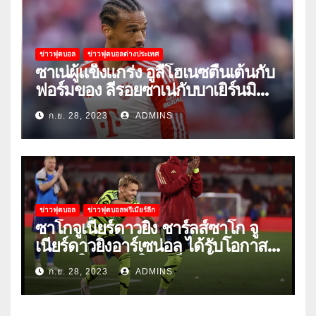
ข่าวฟุตบอล
ข่าวฟุตบอลต่างประเทศ
ซาเน่ผู้แข็งแกร่ง อูลี่โฮเนซตื่นเต้นกับ
ฟอร์มของ ลีรอยซาเน่กับบาเยิร์นมิ
วนิค
ก.ย. 28, 2023
ADMINS
ข่าวฟุตบอล
ข่าวฟุตบอลพรีเมียร์ลีก
ซาโกจูเนียร์ดาวยิง ชาร์ลส์ซาโก จู
เนียร์ดาวยิงอาร์เซน่อล ได้รับโอกาส
ลงเล่นให้ทีมชุดใหญ่เป็นครั้งแรก
ก.ย. 28, 2023
ADMINS