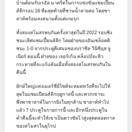
บ้านต้อนรับเรอัล มาดริดในการแข่งขันแชมเปี้ยน
ส์ลีกรอบ 16 ทีมสุดท้ายที่ชวนน้ำลายสอ โดยซา
ลาห์พร้อมลงสนามตั้งแต่เกมรุก
ทั้งสองสโมสรพบกันครั้งล่าสุดในปี 2022 รอบชิง
ชนะเลิศแชมเปี้ยนส์ลีก โดยฝ่ายของอันเชล็อตติ
ชนะ 1-0 จากประตูตีเสมอของบราซิล วินิซิอุส จู
เนียร์ ตอนนี้ ฝ่ายของ เจอร์เก้น คล็อปป์จะหิว
กระหายที่จะแก้แค้นเมื่อทั้งสองสโมสรพบกันใน
คืนนี้
ยักษ์ใหญ่แห่งเมอร์ซีย์ไซด์จะหมดหวังที่จะไปให้
สุดในแชมเปียนส์ลีกฤดูกาลนี้ และพวกเขาจะ
พึ่งพาซาลาห์ในการยิงในทุกด้าน ซาลาห์ทำไป
แล้ว 7 ประตูในรายการนี้ และอีกหนึ่งประตูใน
ค่ำคืนนี้จะทำให้เขาเป็นดาวซัลโวสูงสุดตลอดกาล
ของสโมสรในยุโรป