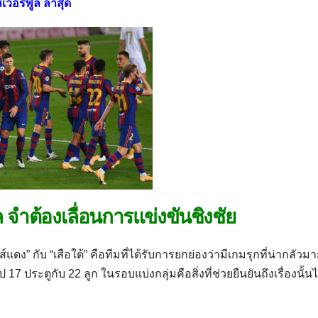
ิเวอร์พูล ล่าสุด
ล จำต้องเลื่อนการแข่งขันชิงชัย
์แดง” กับ “เสือใต้” คือทีมที่ได้รับการยกย่องว่ามีเกมรุกที่น่ากลัวม
ระตูกับ 22 ลูก ในรอบแบ่งกลุ่มคือสิ่งที่ช่วยยืนยันถึงเรื่องนั้นไ