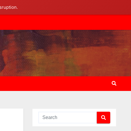
sruption.