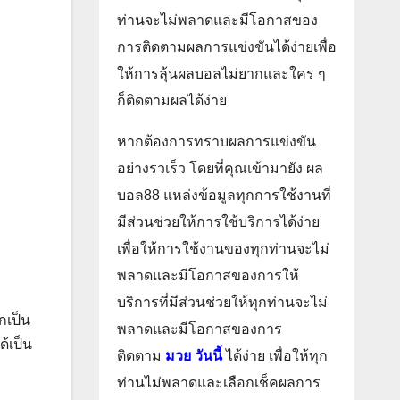
ท่านจะไม่พลาดและมีโอกาสของ
การติดตามผลการแข่งขันได้ง่ายเพื่อ
ให้การลุ้นผลบอลไม่ยากและใคร ๆ
ก็ติดตามผลได้ง่าย
หากต้องการทราบผลการแข่งขัน
อย่างรวเร็ว โดยที่คุณเข้ามายัง ผล
บอล88 แหล่งข้อมูลทุกการใช้งานที่
มีส่วนช่วยให้การใช้บริการได้ง่าย
เพื่อให้การใช้งานของทุกท่านจะไม่
พลาดและมีโอกาสของการให้
บริการที่มีส่วนช่วยให้ทุกท่านจะไม่
ากเป็น
พลาดและมีโอกาสของการ
ด้เป็น
ติดตาม
มวย วันนี้
ได้ง่าย เพื่อให้ทุก
ท่านไม่พลาดและเลือกเช็คผลการ