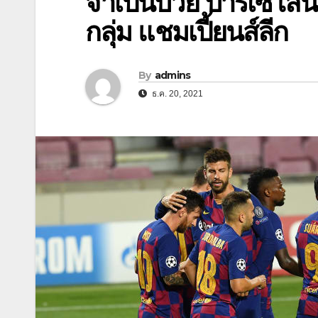
จำเป็นบ๊วย บาร์เซโลน
กลุ่ม แชมเปี้ยนส์ลีก
By
admins
ธ.ค. 20, 2021