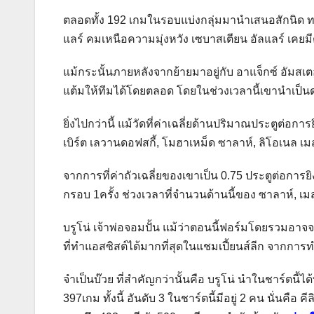
ตลอดทั้ง 192 เกมในรอบแบ่งกลุ่มมานำเสนอสักนิด ทด
แลร์ คมเหนือความมุ่งหวัง เซบาสเตียน อัลแลร์ เคยม
แม้กระนั้นภายหลังจากย้ายมาอยู่กับ อาแจ็กซ์ อัมสเ
แต้มให้ทีมได้โดยตลอด โดยในช่วงเวลานี้เขานำเป็
ยิ่งไปกว่านี้ แม้วัดที่ค่าเฉลี่ยด้านปริมาณประตูต่อกา
เบิร์ต เลวานดอฟสกี้, โมฮาเหม็ด ซาลาห์, ลิโอเนล เมสซ
จากการที่ค่าถัวเฉลี่ยของเขาเป็น 0.75 ประตูต่อการยิ
กรอบ 1ครั้ง ช่วงเวลาที่จำนวนด้านนี้ของ ซาลาห์, เมสซี่
บรูโน่ เจ้าพ่อจอมปั้น แม้ว่าตอนนี้ฟอร์มโดยรวมอาจจะ
ที่ทำแอสซิสต์ได้มากที่สุดในแชมเปี้ยนส์ลีก จากการทำ
จำเป็นบ๊วย ที่สำคัญกว่านั้นคือ บรูโน่ นำในชาร์ตนี้ได
397เกม ทั้งนี้ อันดับ 3 ในชาร์ตนี้มีอยู่ 2 คน นั่นคือ ค