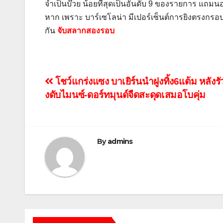
จำเป็นบ๊วย น้อยที่สุดเป็นอันดับ 9 ของรายการ แถมนอ
หาก เพราะ บาร์เซโลน่า มีเปอร์เซ็นต์การยิงตรงกรอบแ
กัน
จับสลากสองรอบ
แนะแนว
โชว์แกร่งแซง บาเยิร์นนำฝูงทิ้ง6แต้ม หลังร
งดับไมนซ์-ดอร์ทมุนด์จืดสะดุดเสมอโบคุ่ม
เรื่อง
By
admins