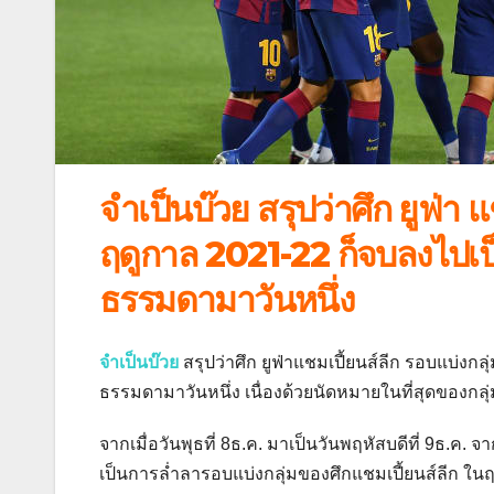
จำเป็นบ๊วย สรุปว่าศึก ยูฟ่า 
ฤดูกาล 2021-22 ก็จบลงไปเป็น
ธรรมดามาวันหนึ่ง
จำเป็นบ๊วย
สรุปว่าศึก ยูฟ่าแชมเปี้ยนส์ลีก รอบแบ่งก
ธรรมดามาวันหนึ่ง เนื่องด้วยนัดหมายในที่สุดของกลุ่ม
จากเมื่อวันพุธที่ 8ธ.ค. มาเป็นวันพฤหัสบดีที่ 9ธ.ค. 
เป็นการล่ำลารอบแบ่งกลุ่มของศึกแชมเปี้ยนส์ลีก ในฤด