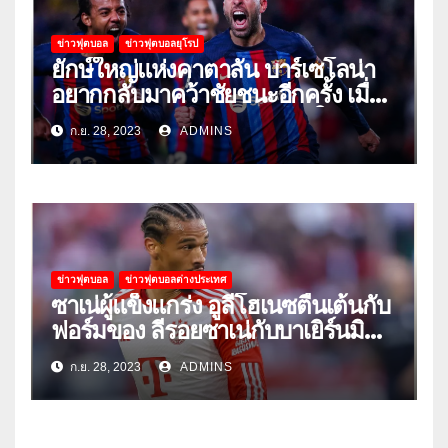
ข่าวฟุตบอล
ข่าวฟุตบอลยุโรป
ยักษ์ใหญ่แห่งคาตาลัน บาร์เซโลน่า
อยากกลับมาคว้าชัยชนะอีกครั้ง เมื่อ
พวกเขาเปิดบ้านรับมือเซบีย่าในลีก
ก.ย. 28, 2023
ADMINS
ข่าวฟุตบอล
ข่าวฟุตบอลต่างประเทศ
ซาเน่ผู้แข็งแกร่ง อูลี่โฮเนซตื่นเต้นกับ
ฟอร์มของ ลีรอยซาเน่กับบาเยิร์นมิ
วนิค
ก.ย. 28, 2023
ADMINS