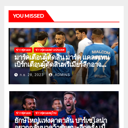
YOU MISSED
ข่าวฟุตบอล
ข่าวฟุตบอลต่างประเทศ
มาร์คเตือนผู้ตัดสิน มาร์ค แคลตเทน
เบิร์กเตือนผู้ตัดสินพรีเมียร์ลีกอาจ
‘ยอมแพ้ในยูโรหรือฟุตบอลโลก’
ก.ย. 28, 2023
ADMINS
ข่าวฟุตบอล
ข่าวฟุตบอลยุโรป
ยักษ์ใหญ่แห่งคาตาลัน บาร์เซโลน่า
อยากกลับมาคว้าชัยชนะอีกครั้ง เมื่อ