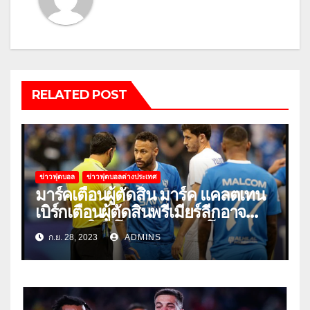
RELATED POST
ข่าวฟุตบอล
ข่าวฟุตบอลต่างประเทศ
มาร์คเตือนผู้ตัดสิน มาร์ค แคลตเทน
เบิร์กเตือนผู้ตัดสินพรีเมียร์ลีกอาจ
‘ยอมแพ้ในยูโรหรือฟุตบอลโลก’
ก.ย. 28, 2023
ADMINS