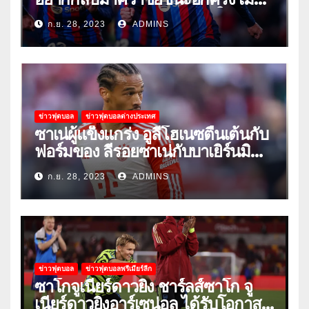
พวกเขาเปิดบ้านรับมือเซบีย่าในลีก
ก.ย. 28, 2023
ADMINS
ข่าวฟุตบอล
ข่าวฟุตบอลต่างประเทศ
ซาเน่ผู้แข็งแกร่ง อูลี่โฮเนซตื่นเต้นกับ
ฟอร์มของ ลีรอยซาเน่กับบาเยิร์นมิ
วนิค
ก.ย. 28, 2023
ADMINS
ข่าวฟุตบอล
ข่าวฟุตบอลพรีเมียร์ลีก
ซาโกจูเนียร์ดาวยิง ชาร์ลส์ซาโก จู
เนียร์ดาวยิงอาร์เซน่อล ได้รับโอกาส