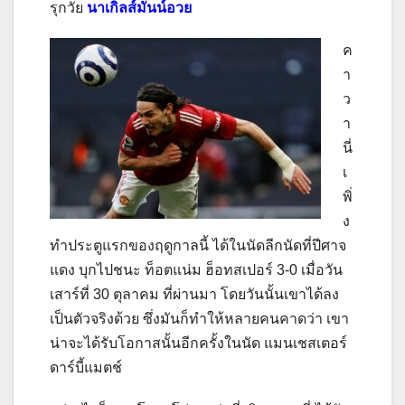
รุกวัย
นาเกิลส์มันน์อวย
ค
า
ว
า
นี่
เ
พิ่
ง
ทำประตูแรกของฤดูกาลนี้ ได้ในนัดลีกนัดที่ปีศาจ
แดง บุกไปชนะ ท็อตแน่ม ฮ็อทสเปอร์
3-0
เมื่อวัน
เสาร์ที่
30
ตุลาคม ที่ผ่านมา โดยวันนั้นเขาได้ลง
เป็นตัวจริงด้วย ซึ่งมันก็ทำให้หลายคนคาดว่า เขา
น่าจะได้รับโอกาสนั้นอีกครั้งในนัด แมนเชสเตอร์
ดาร์บี้แมตช์