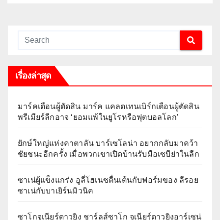
เรื่องล่าสุด
มาร์คเตือนผู้ตัดสิน มาร์ค แคลตเทนเบิร์กเตือนผู้ตัดสิน
พรีเมียร์ลีกอาจ ‘ยอมแพ้ในยูโรหรือฟุตบอลโลก’
ยักษ์ใหญ่แห่งคาตาลัน บาร์เซโลน่า อยากกลับมาคว้า
ชัยชนะอีกครั้ง เมื่อพวกเขาเปิดบ้านรับมือเซบีย่าในลีก
ซาเน่ผู้แข็งแกร่ง อูลี่โฮเนซตื่นเต้นกับฟอร์มของ ลีรอย
ซาเน่กับบาเยิร์นมิวนิค
ซาโกจูเนียร์ดาวยิง ชาร์ลส์ซาโก จูเนียร์ดาวยิงอาร์เซน่