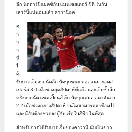
ลีก นัดดาร์บีแมตช์กับ แมนเชสเตอร์ ซิตี ในวัน
เสาร์นี้แน่นอนแล้ว
คาวานี่อด
ค
า
ว
า
นี
ไ
ด้
รับบาดเจ็บจากนัดลีก นัดบุกชนะ ทอตแนม ฮอตส
เปอร์ส
3-0
เมื่อช่วงสุดสัปดาห์ที่แล้ว และเจ็บซ้ำอีก
ครั้งจากนัด แชมเปี้ยนส์ ลีก นัดบุกเสมอ อตาลันตา
2-2
เมื่อช่วงกลางสัปดาห์ จนไม่สามารถลงซ้อมได้
และมีอันต้องชวดลงบู๊กับ เรือใบสีฟ้า ในที่สุด
สำหรับการได้รับบาดเจ็บของคาวานี นับเป็นข่าว