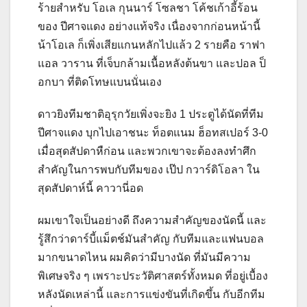
ร้ายสำหรับ โอเล กุนนาร์ โซลชา โค้ชเก้าอี้ร้อน
ของ ปีศาจแดง อย่างแท้จริง เนื่องจากก่อนหน้านี้
น้าโอเล ก็เพิ่งเสียแกนหลักไปแล้ว
2
รายคือ ราฟา
แอล วาราน ที่เจ็บกล้ามเนื้อหลังต้นขา และปอล ป็
อกบา ที่ติดโทษแบนนั่นเอง
ดาวยิงทีมชาติอุรุกวัยเพิ่งจะยิง
1
ประตูได้นัดที่ทีม
ปีศาจแดง บุกไปเอาชนะ ท็อตแนม ฮ็อทสเปอร์
3-0
เมื่อสุดสัปดาหืก่อน และพวกเขาจะต้องลงทำศึก
สำคัญในการพบกับทีมของ เป๊ป กวาร์ดิโอลา ใน
สุดสัปดาห์นี้ คาวานี่อด
ผมเขาใจเป็นอย่างดี ถึงความสำคัญของนัดนี้ และ
รู้สึกว่าดาร์บี้แม็ตช์มันสำคัญ กับทีมและแฟนบอล
มากขนาดไหน ผมคิดว่ามีบางนัด ที่มันมีความ
พิเศษจริง ๆ เพราะประวัติศาสตร์ทั้งหมด ที่อยู่เบื้อง
หลังนัดเหล่านี้ และการแข่งขันที่เกิดขึ้น กับอีกทีม