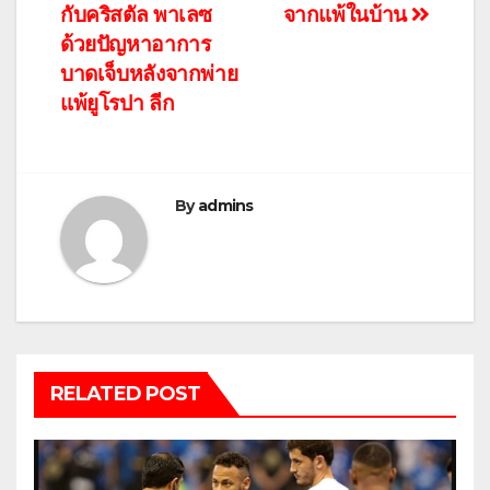
กับคริสตัล พาเลซ
จากแพ้ในบ้าน
ด้วยปัญหาอาการ
บาดเจ็บหลังจากพ่าย
แพ้ยูโรปา ลีก
By
admins
RELATED POST