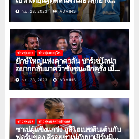
เบิร์กเตือนผู้ตัดสินพรีเมียร์ลีกอาจ
‘ยอมแพ้ในยูโรหรือฟุตบอลโลก’
ก.ย. 28, 2023
ADMINS
ข่าวฟุตบอล
ข่าวฟุตบอลยุโรป
ยักษ์ใหญ่แห่งคาตาลัน บาร์เซโลน่า
อยากกลับมาคว้าชัยชนะอีกครั้ง เมื่อ
พวกเขาเปิดบ้านรับมือเซบีย่าในลีก
ก.ย. 28, 2023
ADMINS
ข่าวฟุตบอล
ข่าวฟุตบอลต่างประเทศ
ซาเน่ผู้แข็งแกร่ง อูลี่โฮเนซตื่นเต้นกับ
ฟอร์มของ ลีรอยซาเน่กับบาเยิร์นมิ