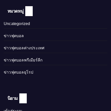
หมวดหมู่
Uncategorized
ข่าวฟุตบอล
ข่าวฟุตบอลต่างประเทศ
ข่าวฟุตบอลพรีเมียร์ลีก
ข่าวฟุตบอลยุโรป
นิยาม
เข้าสู่ระบบ