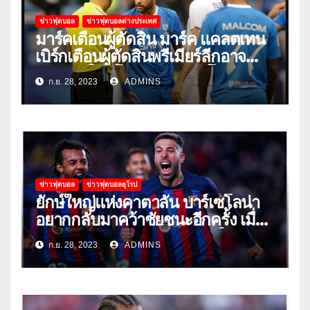
ข่าวฟุตบอล
ข่าวฟุตบอลต่างประเทศ
มาร์คเตือนผู้ตัดสิน มาร์ค แคลตเทน
เบิร์กเตือนผู้ตัดสินพรีเมียร์ลีกอาจ
‘ยอมแพ้ในยูโรหรือฟุตบอลโลก’
ก.ย. 28, 2023
ADMINS
ข่าวฟุตบอล
ข่าวฟุตบอลยุโรป
ยักษ์ใหญ่แห่งคาตาลัน บาร์เซโลน่า
อยากกลับมาคว้าชัยชนะอีกครั้ง เมื่อ
พวกเขาเปิดบ้านรับมือเซบีย่าในลีก
ก.ย. 28, 2023
ADMINS