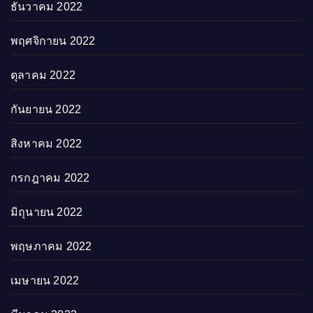
ธันวาคม 2022
พฤศจิกายน 2022
ตุลาคม 2022
กันยายน 2022
สิงหาคม 2022
กรกฎาคม 2022
มิถุนายน 2022
พฤษภาคม 2022
เมษายน 2022