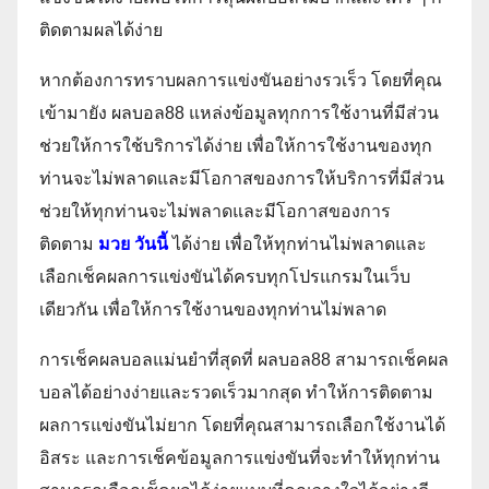
ติดตามผลได้ง่าย
หากต้องการทราบผลการแข่งขันอย่างรวเร็ว โดยที่คุณ
เข้ามายัง ผลบอล88 แหล่งข้อมูลทุกการใช้งานที่มีส่วน
ช่วยให้การใช้บริการได้ง่าย เพื่อให้การใช้งานของทุก
ท่านจะไม่พลาดและมีโอกาสของการให้บริการที่มีส่วน
ช่วยให้ทุกท่านจะไม่พลาดและมีโอกาสของการ
ติดตาม
มวย วันนี้
ได้ง่าย เพื่อให้ทุกท่านไม่พลาดและ
เลือกเช็คผลการแข่งขันได้ครบทุกโปรแกรมในเว็บ
เดียวกัน เพื่อให้การใช้งานของทุกท่านไม่พลาด
การเช็คผลบอลแม่นยำที่สุดที่ ผลบอล88 สามารถเช็คผล
บอลได้อย่างง่ายและรวดเร็วมากสุด ทำให้การติดตาม
ผลการแข่งขันไม่ยาก โดยที่คุณสามารถเลือกใช้งานได้
อิสระ และการเช็คข้อมูลการแข่งขันที่จะทำให้ทุกท่าน