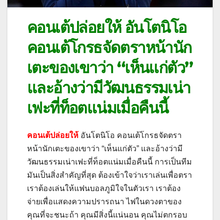
คอนเต้ปล่อยให้ อันโตนิโอ
คอนเต้โกรธจัดตราหน้านัก
เตะของเขาว่า “เห็นแก่ตัว”
และอ้างว่ามีวัฒนธรรมเน่า
เฟะที่ท็อตแน่มเมื่อคืนนี้
คอนเต้ปล่อยให้
อันโตนิโอ คอนเต้โกรธจัดตรา
หน้านักเตะของเขาว่า “เห็นแก่ตัว” และอ้างว่ามี
วัฒนธรรมเน่าเฟะที่ท็อตแน่มเมื่อคืนนี้ การเป็นทีม
มันเป็นสิ่งสำคัญที่สุด ต้องเข้าใจว่าเราเล่นเพื่อตรา
เราต้องเล่นให้แฟนบอลภูมิใจในตัวเรา เราต้อง
จ่ายเพื่อแสดงความปรารถนา ไฟในดวงตาของ
คุณที่จะชนะถ้า คุณมีสิ่งนี้แน่นอน คุณไม่ตกรอบ