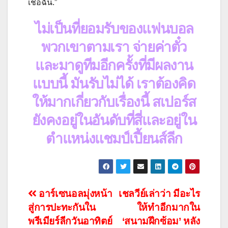
เชื่อฉัน.”
ไม่เป็นที่ยอมรับของแฟนบอล
พวกเขาตามเรา จ่ายค่าตั๋ว
และมาดูทีมอีกครั้งที่มีผลงาน
แบบนี้ มันรับไม่ได้ เราต้องคิด
ให้มากเกี่ยวกับเรื่องนี้ สเปอร์ส
ยังคงอยู่ในอันดับที่สี่และอยู่ใน
ตำแหน่งแชมป์เปี้ยนส์ลีก
แนะแนว
อาร์เซนอลมุ่งหน้า
เชลวีย์เล่าว่า มีอะไร
สู่การปะทะกันใน
ให้ทำอีกมากใน
เรื่อง
พรีเมียร์ลีกวันอาทิตย์
‘สนามฝึกซ้อม’ หลัง