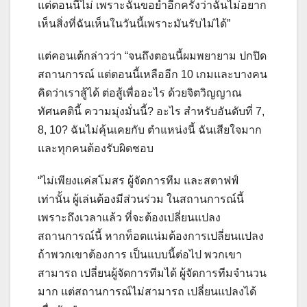
แต่ตอนนี้ไม่ เพราะฉันขอย้ำอีกครั้งว่าฉันไม่อยาก
เห็นสิ่งที่ฉันเห็นในวันนี้เพราะมันรับไม่ได้”
แต่คอนเต้กล่าวว่า “จนถึงตอนนี้ผมพยายาม ปกปิด
สถานการณ์ แต่ตอนนี้เหลืออีก 10 เกมและบางคน
คิดว่าเราสู้ได้ ต่อสู้เพื่ออะไร ด้วยจิตวิญญาณ
ทัศนคตินี้ ความมุ่งมั่นนี้? อะไร สำหรับอันดับที่ 7,
8, 10? ฉันไม่คุ้นเคยกับ ตำแหน่งนี้ ฉันเสียใจมาก
และทุกคนต้องรับผิดชอบ
“ไม่เพียงแค่สโมสร ผู้จัดการทีม และสตาฟฟ์
เท่านั้น ผู้เล่นต้องมีส่วนร่วม ในสถานการณ์นี้
เพราะถึงเวลาแล้ว ที่จะต้องเปลี่ยนแปลง
สถานการณ์นี้ หากท็อตแน่มต้องการเปลี่ยนแปลง
ถ้าพวกเขาต้องการ เป็นแบบนี้ต่อไป พวกเขา
สามารถ เปลี่ยนผู้จัดการทีมได้ ผู้จัดการทีมจำนวน
มาก แต่สถานการณ์ไม่สามารถ เปลี่ยนแปลงได้