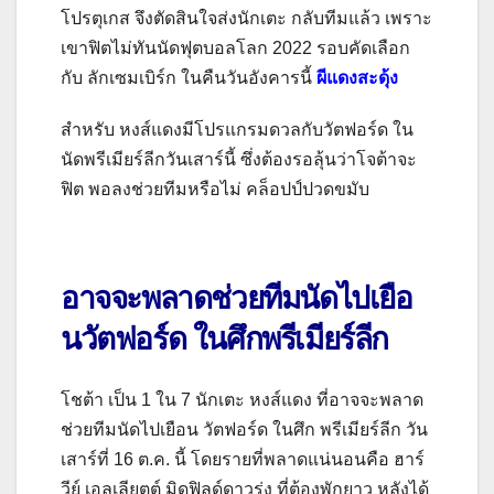
โปรตุเกส จึงตัดสินใจส่งนักเตะ กลับทีมแล้ว เพราะ
เขาฟิตไม่ทันนัดฟุตบอลโลก
2022
รอบคัดเลือก
กับ ลักเซมเบิร์ก ในคืนวันอังคารนี้
ผีแดงสะดุ้ง
สำหรับ หงส์แดงมีโปรแกรมดวลกับวัตฟอร์ด ใน
นัดพรีเมียร์ลีกวันเสาร์นี้ ซึ่งต้องรอลุ้นว่าโจต้าจะ
ฟิต พอลงช่วยทีมหรือไม่
คล็อปป์ปวดขมับ
อาจจะพลาดช่วยทีมนัดไปเยือ
นวัตฟอร์ด ในศึกพรีเมียร์ลีก
โชต้า เป็น
1
ใน
7
นักเตะ หงส์แดง ที่อาจจะพลาด
ช่วยทีมนัดไปเยือน วัตฟอร์ด ในศึก พรีเมียร์ลีก วัน
เสาร์ที่
16
ต.ค. นี้ โดยรายที่พลาดแน่นอนคือ ฮาร์
วีย์ เอลเลียตต์ มิดฟิลด์ดาวรุ่ง ที่ต้องพักยาว หลังได้