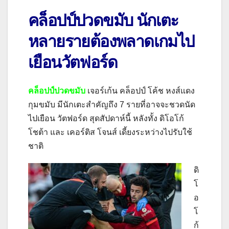
คล็อปป์ปวดขมับ นักเตะ
หลายรายต้องพลาดเกมไป
เยือนวัตฟอร์ด
คล็อปป์ปวดขมับ
เจอร์เก้น คล็อปป์ โค้ช หงส์แดง
กุมขมับ มีนักเตะสำคัญถึง
7
รายที่อาจจะชวดนัด
ไปเยือน วัตฟอร์ด สุดสัปดาห์นี้ หลังทั้ง ดิโอโก้
โชต้า และ เคอร์ติส โจนส์ เดี้ยงระหว่างไปรับใช้
ชาติ
ดิ
โ
อ
โ
ก้