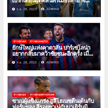
เบิร์กเตือนผู้ตัดสินพรีเมียร์ลีกอาจ
‘ยอมแพ้ในยูโรหรือฟุตบอลโลก’
ก.ย. 28, 2023
ADMINS
ข่าวฟุตบอล
ข่าวฟุตบอลยุโรป
ยักษ์ใหญ่แห่งคาตาลัน บาร์เซโลน่า
อยากกลับมาคว้าชัยชนะอีกครั้ง เมื่อ
พวกเขาเปิดบ้านรับมือเซบีย่าในลีก
ก.ย. 28, 2023
ADMINS
ข่าวฟุตบอล
ข่าวฟุตบอลต่างประเทศ
ซาเน่ผู้แข็งแกร่ง อูลี่โฮเนซตื่นเต้นกับ
ฟอร์มของ ลีรอยซาเน่กับบาเยิร์นมิ