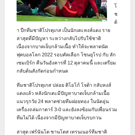
โ
ช
ต้
า ปีกทีมชาติโปรตุเกส เป็นนักเตะหงส์แดง ราย
ล่าสุดที่มีปัญหา ระหว่างกลับไปรับใช้ชาติ
เนื่องจากบาดเจ็บกล้ามเนื้อ ทำให้จะพลาดนัด
ฟุตบอลโลก
2022
รอบคัดเลือก โซนยุโรป กับ ลัก
เซมเบิร์ก คืนวันอังคารที่
12
ตุลาคมนี้ และเตรียม
กลับต้นสังกัดก่อนกำหนด
ทีมชาติโปรตุเกส ปล่อย ดิโอโก้ โจต้า กลับหงส์
แดงแล้ว หลังนักเตะมีปัญหาบาดเจ็บกล้ามเนื้อ
แนวรุกวัย
24
พลาดช่วยทีมฝอยทอง ในนัดอุ่น
เครื่องถล่มกาตาร์
3-0
และยังลงซ้อมกับเพื่อนร่วม
ทีมไม่ได้ เนื่องจากมีปัญหาบาดเจ็บรบกวน
ล่าสุด เฟร์นันโด ซานโตส เทรนเนอร์ทีมชาติ