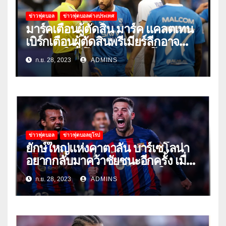
ข่าวฟุตบอล
ข่าวฟุตบอลต่างประเทศ
มาร์คเตือนผู้ตัดสิน มาร์ค แคลตเทน
เบิร์กเตือนผู้ตัดสินพรีเมียร์ลีกอาจ
‘ยอมแพ้ในยูโรหรือฟุตบอลโลก’
ก.ย. 28, 2023
ADMINS
ข่าวฟุตบอล
ข่าวฟุตบอลยุโรป
ยักษ์ใหญ่แห่งคาตาลัน บาร์เซโลน่า
อยากกลับมาคว้าชัยชนะอีกครั้ง เมื่อ
พวกเขาเปิดบ้านรับมือเซบีย่าในลีก
ก.ย. 28, 2023
ADMINS