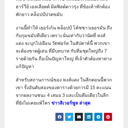
ฮาร์วีย์ เอลเลียตต์ มิดฟิลด์ดาวรุ่ง ที่ข้อเท้าหักต้อง
พักยาว คล็อปป์ปวดขมับ
งานนี้ทำให้ เยอร์เก้น คล็อปป์ โค้ชชาวเยอรมัน ถึง
กับกุมขมับทีเดียว เพราะนั่นเท่ากับว่านัดที่ หงส์
แดง จะบุกไปเยือน วัตฟอร์ด ในสัปดาห์นี้ พวกเขา
จะต้องขาดผู้เล่น ที่มีบทบาท กับทีมชุดใหญ่ถึง
7
รายด้วยกัน ถือเป็นปัญหาใหญ่ ที่เจ้าตัวต้องหาทาง
แก้ปัญหา
สำหรับสถานการณ์ของ หงส์แดง ในลีกตอนนี้พวก
เขา รั้งอันดับสองของตารางด้วยการมี
15
คะแนน
จากผลงานชนะ
4
เสมอ
3
และเป็นทีมเดียวในลีก
ที่ยังไม่เคยแพ้ใคร
ข่าวลิเวอร์พูล ล่าสุด