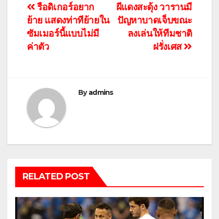
แนะแนว
รือดิเกอร์อยาก
ผีแดงสะดุ้ง วารานมี
ย้าย แสดงท่าทีย้ายใน
ปัญหาบาดเจ็บขณะ
เรื่อง
ซัมเมอร์นี้แบบไม่มี
ลงเล่นให้ทีมชาติ
ค่าตัว
ฝรั่งเศส
By
admins
RELATED POST