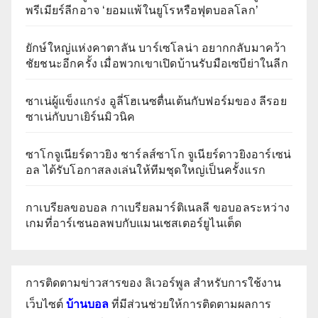
พรีเมียร์ลีกอาจ ‘ยอมแพ้ในยูโรหรือฟุตบอลโลก’
ยักษ์ใหญ่แห่งคาตาลัน บาร์เซโลน่า อยากกลับมาคว้า
ชัยชนะอีกครั้ง เมื่อพวกเขาเปิดบ้านรับมือเซบีย่าในลีก
ซาเน่ผู้แข็งแกร่ง อูลี่โฮเนซตื่นเต้นกับฟอร์มของ ลีรอย
ซาเน่กับบาเยิร์นมิวนิค
ซาโกจูเนียร์ดาวยิง ชาร์ลส์ซาโก จูเนียร์ดาวยิงอาร์เซน่
อล ได้รับโอกาสลงเล่นให้ทีมชุดใหญ่เป็นครั้งแรก
กาเบรียลขอบอล กาเบรียลมาร์ติเนลลี ขอบอลระหว่าง
เกมที่อาร์เซนอลพบกับแมนเชสเตอร์ยูไนเต็ด
การติดตามข่าวสารของ ลิเวอร์พูล สำหรับการใช้งาน
เว็บไซต์
บ้านบอล
ที่มีส่วนช่วยให้การติดตามผลการ