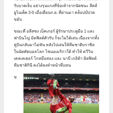
รับบาดเจ็บ อย่างรุนแรงที่ข้อเท้าจากนัดชนะ ลีดส์
ยูไนเต็ด
3-0
เมื่อเดือนก.ย. ที่ผ่านมา
คล็อปป์ปวด
ขมับ
ขณะที่ อลีสซง เบ็คเกอร์ ผู้รักษาประตูมือ
1
และ
ฟาบินโญ่ มิดฟิลด์ตัวรับ ก็จะไม่ได้เล่น เนื่องจากทั้ง
คู่บินกลับมาไม่ทัน หลังไปเล่นให้ทีมชาติบราซิล
ในนัดคัดบอลโลก โซนอเมริกาใต้ ทำให้ ควีวิน
เคลเลเฮอร์ โกลมือสอง และ นาบี เกอิต้า มิดฟิลด์
ทีมชาติกินี คงได้ลงทำหน้าที่แทน
ข