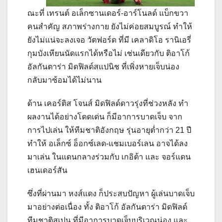
ณะที่ เทรนต์ อเล็กซานเดอร์-อาร์โนลด์ แบ็กขวา
คนสำคัญ สภาพร่างกาย ยังไม่ค่อยสมบูรณ์ ทำให้
ยังไม่แน่จะลงเจอ วัตฟอร์ด ที่มี เคลาดิโอ รานิเอรี่
กุมบังเหียนนัดแรกได้หรือไม่ เช่นเดียวกับ ติอาโก้
อัลกันตาร่า มิดฟิลด์สแปนิช ที่เพิ่งหายเจ็บน่อง
กลับมาซ้อมได้ไม่นาน
ด้าน เคอร์ติส โจนส์ มิดฟิลด์ดาวรุ่งที่ช่วงหลัง ทำ
ผลงานได้อย่างโดดเด่น ก็มีอาการบาดเจ็บ จาก
การไปเล่น ให้ทีมชาติอังกฤษ รุ่นอายุต่ำกว่า
21
ปี
ทำให้ อเล็กซ์ อ็อกซ์เลด-แชมเบอร์เลน อาจได้ลง
มาเล่น ในแดนกลางร่วมกับ เกอิต้า และ จอร์แดน
เฮนเดอร์สัน
ซึ่งที่ผ่านมา หงส์แดง ก็ประสบปัญหา ผู้เล่นบาดเจ็บ
มาอย่างต่อเนื่อง ทั้ง ติอาโก้ อัลกันตาร่า มิดฟิลด์
ทีมชาติสเปน ที่มีอาการบาดเจ็บบริเวณน่อง และ