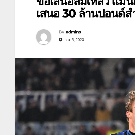
ข้อเสนอล้มเหลว แมนเช
เสนอ 30 ล้านปอนด์สำ
By
admins
ก.ค. 5, 2023