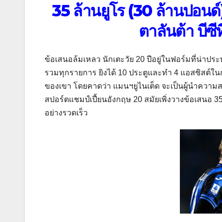
35 ล้านยูโร (30 ล้านปอนด
ตาลันต้า บีซี
ข้อเสนอล้มเหลว นักเตะวัย 20 ปีอยู่ในฟอร์มที่น่า
รวมทุกรายการ ยิงได้ 10 ประตูและทำ 4 แอสซิสต์ใน
ของเขา โดยคาดว่า แมนฯยูไนเต็ด จะเป็นผู้นำความส
สปอร์ตแชมป์เปี้ยนอังกฤษ 20 สมัยเพิ่งวางข้อเสนอ 35
อย่างรวดเร็ว