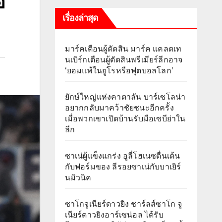
อ
เรื่องล่าสุด
มาร์คเตือนผู้ตัดสิน มาร์ค แคลตเท
นเบิร์กเตือนผู้ตัดสินพรีเมียร์ลีกอาจ
‘ยอมแพ้ในยูโรหรือฟุตบอลโลก’
ยักษ์ใหญ่แห่งคาตาลัน บาร์เซโลน่า
อยากกลับมาคว้าชัยชนะอีกครั้ง
เมื่อพวกเขาเปิดบ้านรับมือเซบีย่าใน
ลีก
ซาเน่ผู้แข็งแกร่ง อูลี่โฮเนซตื่นเต้น
กับฟอร์มของ ลีรอยซาเน่กับบาเยิร์
นมิวนิค
ซาโกจูเนียร์ดาวยิง ชาร์ลส์ซาโก จู
เนียร์ดาวยิงอาร์เซน่อล ได้รับ