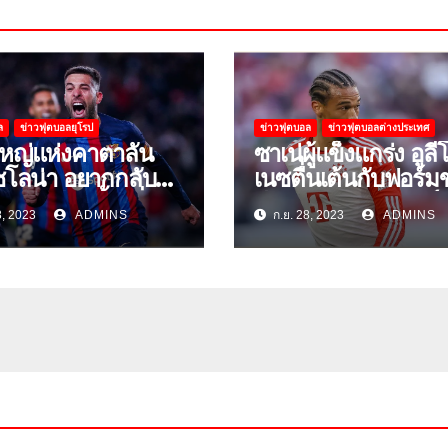
ล
ข่าวฟุตบอลยุโรป
ข่าวฟุตบอล
ข่าวฟุตบอลต่างประเทศ
ใหญ่แห่งคาตาลัน
ซาเน่ผู้แข็งแกร่ง อูลี่
ซโลน่า อยากกลับมา
เนซตื่นเต้นกับฟอร์ม
ยชนะอีกครั้ง เมื่อ
ลีรอยซาเน่กับบาเยิร์
8, 2023
ADMINS
ก.ย. 28, 2023
ADMINS
าเปิดบ้านรับมือเซ
วนิค
ในลีก