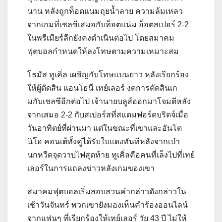
นาน หลังถูกท็อตแนมถุยน้ำลาย
ความล้มเหลว
จากเกมที่เชลซีเสมอกับท็อตแน่ม ฮ็อตสเปอร์ 2-2
ในพรีเมียร์ลีกยังคงดำเนินต่อไป โดยสมาคม
ฟุตบอลกำหนดให้ลงโทษตามความเหมาะสม
โธมัส ทูเคิ่ล เผชิญกับโทษแบนยาว หลังเรียกร้อง
ให้ผู้ตัดสิน แอนโธนี่ เทย์เลอร์ งดการตัดสินเก
มกับเชลซีอีกต่อไป
เจ้านายบลูส์ออกมาโจมตีหลัง
จากเสมอ 2-2 กับสเปอร์สที่สแตมฟอร์ดบริดจ์เมื่อ
วันอาทิตย์ที่ผ่านมา แต่ในขณะที่เขาและอันโต
นิโอ คอนเต้ทั้งคู่ได้รับใบแดงทันทีหลังจากเป่า
นกหวีดจุดวาบไฟสุดท้าย ทูเคิ่ลคือคนที่เล็งไปที่เทย์
เลอร์ในการแถลงข่าวหลังเกมของเขา
สมาคมฟุตบอลเริ่มสอบสวนคำกล่าวดังกล่าวใน
เช้าวันจันทร์ พวกเขายังมองเห็นคำร้องออนไลน์
จากแฟนๆ ที่เรียกร้องให้เทย์เลอร์ วัย 43 ปี ไม่ให้