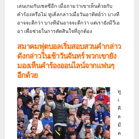
เล่นเกมกับเชลซีอีก เมื่อถามว่าเขาเห็นด้วยกับ
คำร้องหรือไม่ ทูเคิ่ลกล่าวเมื่อวันอาทิตย์ว่า บางที
อาจจะดีกว่า บางทีมันอาจจะดีกว่า แต่เรายังมีวีเอ
อา เพื่อช่วยในการตัดสินใจที่ถูกต้อง
สมาคมฟุตบอลเริ่มสอบสวนคำกล่าว
ดังกล่าวในเช้าวันจันทร์ พวกเขายัง
มองเห็นคำร้องออนไลน์จากแฟนๆ
อีกด้วย
ทู
เ
คิ
ล
มี
ค