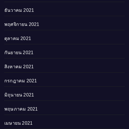
ธันวาคม 2021
พฤศจิกายน 2021
ตุลาคม 2021
กันยายน 2021
สิงหาคม 2021
กรกฎาคม 2021
มิถุนายน 2021
พฤษภาคม 2021
เมษายน 2021