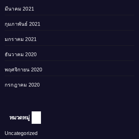
มีนาคม 2021
กุมภาพันธ์ 2021
มกราคม 2021
ธันวาคม 2020
พฤศจิกายน 2020
กรกฎาคม 2020
หมวดหมู่
Uncategorized