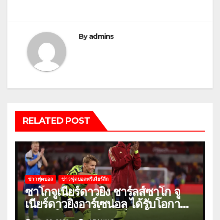
By
admins
RELATED POST
ข่าวฟุตบอล
ข่าวฟุตบอลพรีเมียร์ลีก
ซาโกจูเนียร์ดาวยิง ชาร์ลส์ซาโก จู
เนียร์ดาวยิงอาร์เซน่อล ได้รับโอกาส
ลงเล่นให้ทีมชุดใหญ่เป็นครั้งแรก